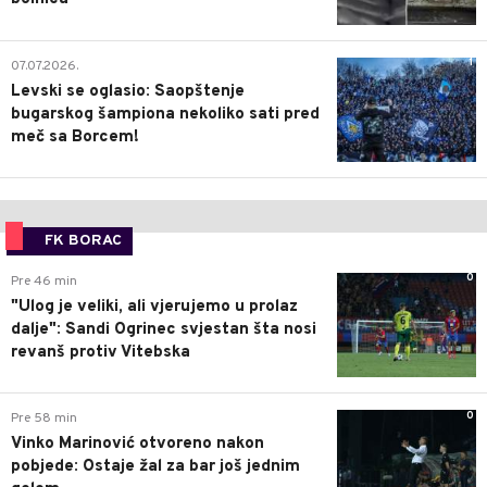
1
07.07.2026.
Levski se oglasio: Saopštenje
bugarskog šampiona nekoliko sati pred
meč sa Borcem!
FK BORAC
0
Pre 46 min
"Ulog je veliki, ali vjerujemo u prolaz
dalje": Sandi Ogrinec svjestan šta nosi
revanš protiv Vitebska
0
Pre 58 min
Vinko Marinović otvoreno nakon
pobjede: Ostaje žal za bar još jednim