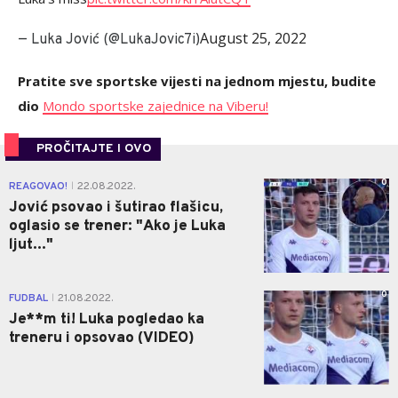
August 25, 2022
— Luka Jović (@LukaJovic7i)
Pratite sve sportske vijesti na jednom mjestu, budite
dio
Mondo sportske zajednice na Viberu!
PROČITAJTE I OVO
0
REAGOVAO!
22.08.2022.
|
Jović psovao i šutirao flašicu,
oglasio se trener: "Ako je Luka
ljut..."
0
FUDBAL
21.08.2022.
|
Je**m ti! Luka pogledao ka
treneru i opsovao (VIDEO)