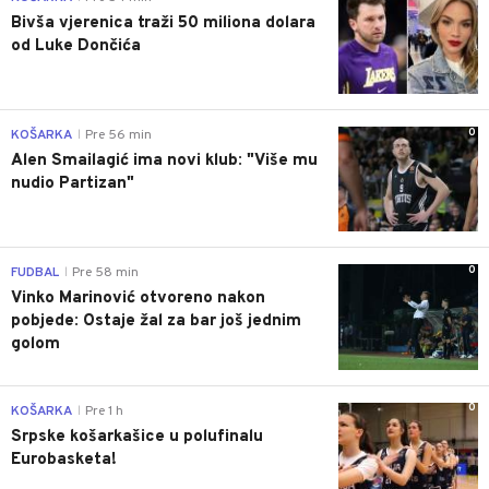
Bivša vjerenica traži 50 miliona dolara
od Luke Dončića
0
KOŠARKA
Pre 56 min
|
Alen Smailagić ima novi klub: "Više mu
nudio Partizan"
0
FUDBAL
Pre 58 min
|
Vinko Marinović otvoreno nakon
pobjede: Ostaje žal za bar još jednim
golom
0
KOŠARKA
Pre 1 h
|
Srpske košarkašice u polufinalu
Eurobasketa!