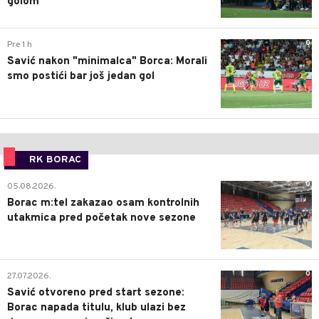
golom
0
Pre 1 h
Savić nakon "minimalca" Borca: Morali
smo postići bar još jedan gol
RK BORAC
0
05.08.2026.
Borac m:tel zakazao osam kontrolnih
utakmica pred početak nove sezone
0
27.07.2026.
Savić otvoreno pred start sezone:
Borac napada titulu, klub ulazi bez