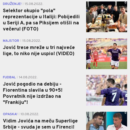
0
DRUŽENJE!
15.08.2022.
|
Selektor okupio "pola"
reprezentacije u Italiji: Pobijedili
u Seriji A, pa sa Piksijem otišli na
večeru! (FOTO)
0
MAJSTOR
15.08.2022.
|
Jović trese mreže u tri najveće
lige, to niko nije uspio! (VIDEO)
0
FUDBAL
14.08.2022.
|
Jović pogodio na debiju -
Fiorentina slavila u 90+5!
Povratnik nije izdržao na
"Frankiju"!
0
OPASKA!
10.08.2022.
|
Vidim Jovića na meču Superlige
Srbije - svuda je sem u Firenci!