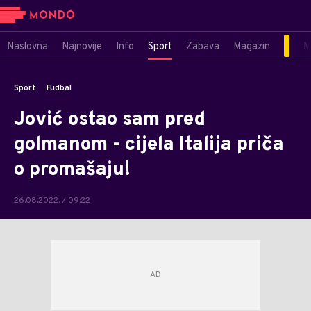
Naslovna
Najnovije
Info
Sport
Zabava
Magazin
M
Sport
Fudbal
Jović ostao sam pred
golmanom - cijela Italija priča
o promašaju!
26.08.2022. / 09:22