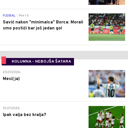
0
FUDBAL
Pre 1 h
|
Savić nakon "minimalca" Borca: Morali
smo postići bar još jedan gol
KOLUMNA - NEBOJŠA ŠATARA
0
23.07.2026.
Mesi(ja)
2
15.07.2026.
Ipak valja bez kralja?