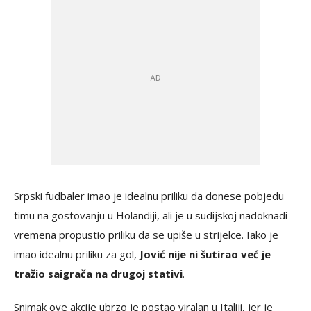
Srpski fudbaler imao je idealnu priliku da donese pobjedu
timu na gostovanju u Holandiji, ali je u sudijskoj nadoknadi
vremena propustio priliku da se upiše u strijelce. Iako je
imao idealnu priliku za gol,
Jović nije ni šutirao već je
tražio saigrača na drugoj stativi
.
Snimak ove akcije ubrzo je postao viralan u Italiji, jer je