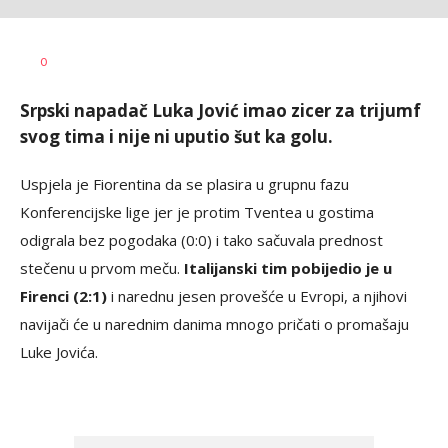
Dragan
AUTOR
0
Šutvić
Srpski napadač Luka Jović imao zicer za trijumf
svog tima i nije ni uputio šut ka golu.
Uspjela je Fiorentina da se plasira u grupnu fazu
Konferencijske lige jer je protim Tventea u gostima
odigrala bez pogodaka (0:0) i tako sačuvala prednost
stečenu u prvom meču.
Italijanski tim pobijedio je u
Firenci (2:1)
i narednu jesen provešće u Evropi, a njihovi
navijači će u narednim danima mnogo pričati o promašaju
Luke Jovića.