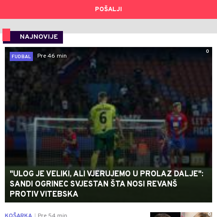
POŠALJI
NAJNOVIJE
0
Pre 46 min
FUDBAL
"ULOG JE VELIKI, ALI VJERUJEMO U PROLAZ DALJE":
SANDI OGRINEC SVJESTAN ŠTA NOSI REVANŠ
PROTIV VITEBSKA
0
KOŠARKA
Pre 54 min
|