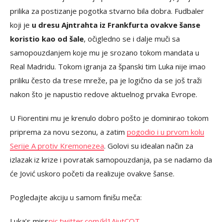
prilika za postizanje pogotka stvarno bila dobra. Fudbaler
koji je
u dresu Ajntrahta iz Frankfurta ovakve šanse
koristio kao od šale
, očigledno se i dalje muči sa
samopouzdanjem koje mu je srozano tokom mandata u
Real Madridu. Tokom igranja za španski tim Luka nije imao
priliku često da trese mreže, pa je logično da se još traži
nakon što je napustio redove aktuelnog prvaka Evrope.
U Fiorentini mu je krenulo dobro pošto je dominirao tokom
priprema za novu sezonu, a zatim
pogodio i u prvom kolu
Serije A protiv Kremonezea
. Golovi su idealan način za
izlazak iz krize i povratak samopouzdanja, pa se nadamo da
će Jović uskoro početi da realizuje ovakve šanse.
Pogledajte akciju u samom finišu meča:
Luka’s miss
pic.twitter.com/kl1AiutCQT