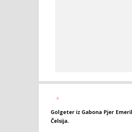
Nebojša
AUTOR
0
Šatara
Golgeter iz Gabona Pjer Emeri
Čelsija.