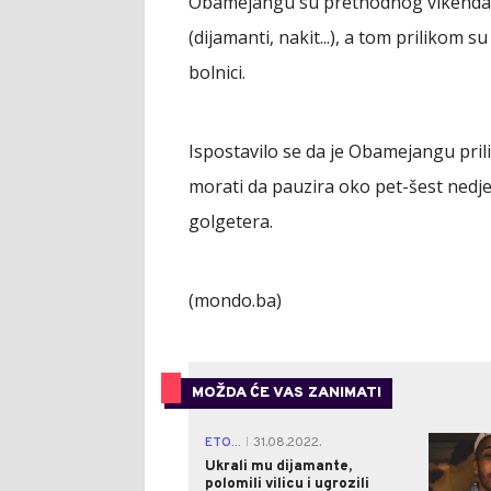
Obamejangu su prethodnog vikenda ma
(dijamanti, nakit...), a tom prilikom s
bolnici.
Ispostavilo se da je Obamejangu prili
morati da pauzira oko pet-šest nedje
golgetera.
(mondo.ba)
MOŽDA ĆE VAS ZANIMATI
ETO...
31.08.2022.
|
Ukrali mu dijamante,
polomili vilicu i ugrozili