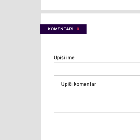
KOMENTARI
0
Upiši ime