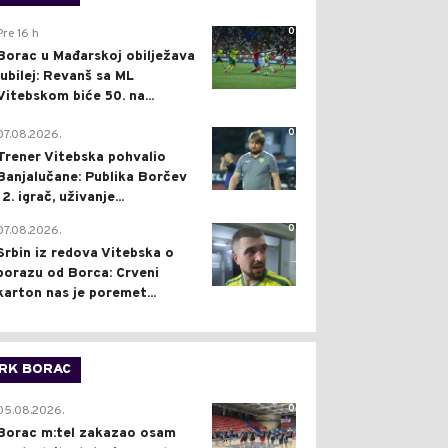
0
Pre 16 h
Borac u Mađarskoj obilježava
jubilej: Revanš sa ML
Vitebskom biće 50. na...
0
07.08.2026.
Trener Vitebska pohvalio
Banjalučane: Publika Borčev
12. igrač, uživanje...
0
07.08.2026.
Srbin iz redova Vitebska o
porazu od Borca: Crveni
karton nas je poremet...
RK BORAC
0
05.08.2026.
Borac m:tel zakazao osam