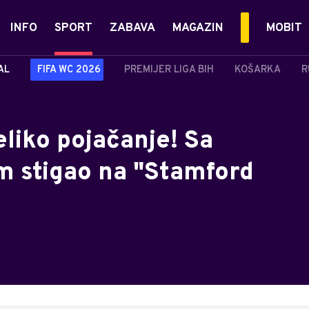
INFO
SPORT
ZABAVA
MAGAZIN
MOBIT
AL
FIFA WC 2026
PREMIJER LIGA BIH
KOŠARKA
R
eliko pojačanje! Sa
m stigao na "Stamford