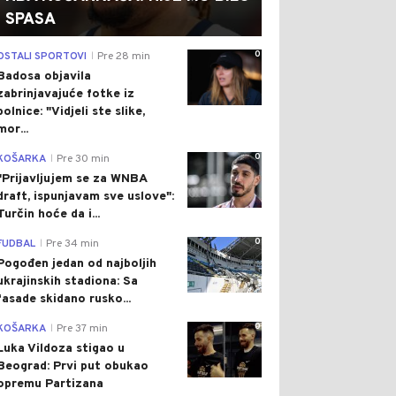
SPASA
0
OSTALI SPORTOVI
Pre 28 min
|
Badosa objavila
zabrinjavajuće fotke iz
bolnice: "Vidjeli ste slike,
mor...
0
KOŠARKA
Pre 30 min
|
"Prijavljujem se za WNBA
draft, ispunjavam sve uslove":
Turčin hoće da i...
0
FUDBAL
Pre 34 min
|
Pogođen jedan od najboljih
ukrajinskih stadiona: Sa
fasade skidano rusko...
0
KOŠARKA
Pre 37 min
|
Luka Vildoza stigao u
Beograd: Prvi put obukao
opremu Partizana