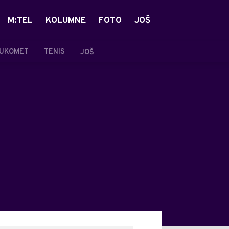
M:TEL
KOLUMNE
FOTO
JOŠ
UKOMET
TENIS
JOŠ