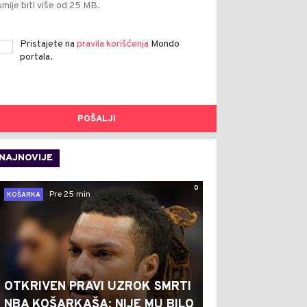
smije biti više od 25 MB.
Pristajete na
pravila korišćenja
Mondo
portala.
POŠALJI
NAJNOVIJE
0
Pre 25 min
KOŠARKA
OTKRIVEN PRAVI UZROK SMRTI
NBA KOŠARKAŠA: NIJE MU BILO