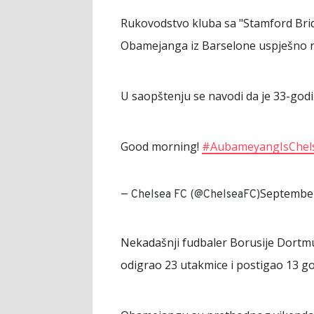
Rukovodstvo kluba sa "Stamford Bridž
Obamejanga iz Barselone uspješno r
U saopštenju se navodi da je 33-godi
Good morning!
#AubameyangIsChel
September
— Chelsea FC (@ChelseaFC)
Nekadašnji fudbaler Borusije Dortmu
odigrao 23 utakmice i postigao 13 gol