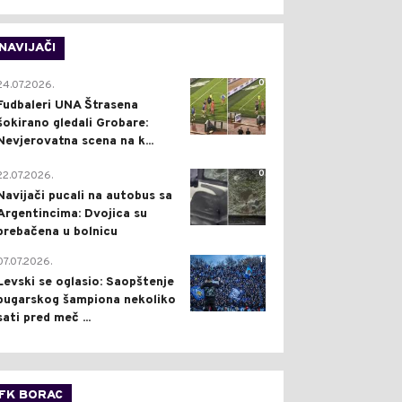
NAVIJAČI
0
24.07.2026.
Fudbaleri UNA Štrasena
šokirano gledali Grobare:
Nevjerovatna scena na k...
0
22.07.2026.
Navijači pucali na autobus sa
Argentincima: Dvojica su
prebačena u bolnicu
1
07.07.2026.
Levski se oglasio: Saopštenje
bugarskog šampiona nekoliko
sati pred meč ...
FK BORAC