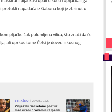
skirani pljačkaši upali u kuću i opljačkali ga
u i pretukli napadača iz Gabona koji je zbrinut u
kom pljačke čak polomljena vilica, što znači da će
lja, ali uprkos tome Čelsi je doveo iskusnog
0
0
STRAŠNO!
29.08.2022.
|
Zvijezdu Barselone pretukli
maskirani provalnici: Uperili