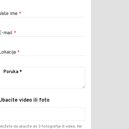
Vaše ime
*
E-mail
*
Lokacija
*
Ubacite video ili foto
Možete da ubacite do 3 fotografije ili videa. Ne