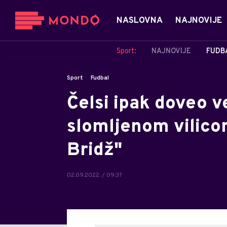
NASLOVNA
NAJNOVIJE
Sport:
NAJNOVIJE
FUDB
Sport
Fudbal
Čelsi ipak doveo v
slomljenom vilico
Bridž"
02.09.2022. / 09:37