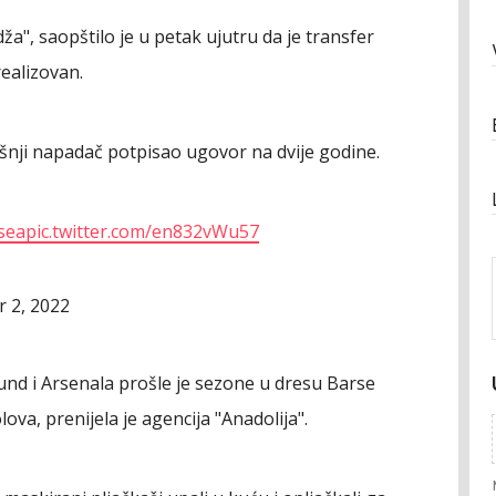
a", saopštilo je u petak ujutru da je transfer
ealizovan.
šnji napadač potpisao ugovor na dvije godine.
sea
pic.twitter.com/en832vWu57
 2, 2022
nd i Arsenala prošle je sezone u dresu Barse
ova, prenijela je agencija "Anadolija".