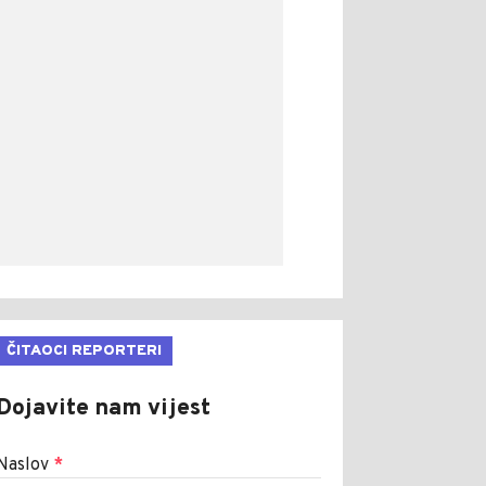
ČITAOCI REPORTERI
Dojavite nam vijest
Naslov
*