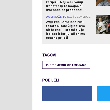
karijeru! Najiščekivaniji
transfer ljeta mogao bi
iznenada da propadne!
DA LI MOŽE TO DA URADI?
22.04.2022.
|
Zvijezda Barselone ruši
rekord Nikole Žigića: Ovo
niste znali - srpski div je
ispisao istoriju, ali on mu
opasno prijeti
TAGOVI
PJER EMERIK OBAMEJANG
PODIJELI