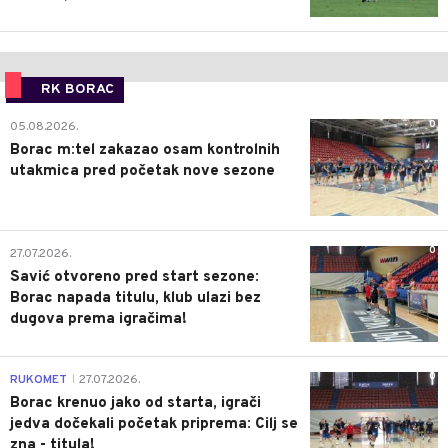
RK BORAC
0
05.08.2026.
Borac m:tel zakazao osam kontrolnih
utakmica pred početak nove sezone
0
27.07.2026.
Savić otvoreno pred start sezone:
Borac napada titulu, klub ulazi bez
dugova prema igračima!
0
RUKOMET
27.07.2026.
|
Borac krenuo jako od starta, igrači
jedva dočekali početak priprema: Cilj se
zna - titula!