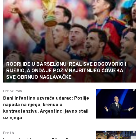
RODRI IDE U BARSELONU: REAL SVE DOGOVORIO I
RIJEŠIO, A ONDA JE POZIV NAJBITNIJEG ČOVJEKA
SVE OBRNUO NAGLAVAČKE
0
Pre 56 min
Đani Infantino uzvraća udarac: Poslije
napada na njega, krenuo u
kontraofanzivu, Argentinci javno stali
uz njega
0
Pre 1 h