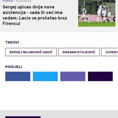
POKER
10.10.2022.
|
Sergej upisao dvije nove
asistencije - sada ih već ima
sedam: Lacio se prošetao kroz
Firencu!
TAGOVI
SERGEJ MILINKOVIĆ-SAVIĆ
DRAGAN STOJKOVIĆ
JUVEN
PODIJELI