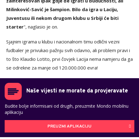
zainteresovan ipak gdje đe igrati u budućnosti, ali
Milinković-Savić je šampion. Bilo da igra u Laciju,
Juventusu ili nekom drugom klubu u Srbiji će biti
starter
", naglasio je on.
Sjajnim igrama u klubu i nacionalnom timu odlični vezni
fudbaler je privukao pažnju svih odavno, ali problem pravi i
to što Klaudio Lotito, prvi čovjek Lacija nema namjeru da ga
se odrekne za manje od 120.000.000 evra!
Naše vijesti ne morate da provjeravate
Budite bolje informisani od drugih, preuzmite Mondo mobilnu
aplikaciju
PREUZMI APLIKACIJU