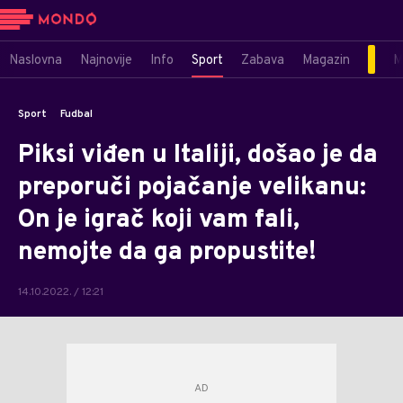
Naslovna
Najnovije
Info
Sport
Zabava
Magazin
M
Sport
Fudbal
Piksi viđen u Italiji, došao je da
preporuči pojačanje velikanu:
On je igrač koji vam fali,
nemojte da ga propustite!
14.10.2022. / 12:21