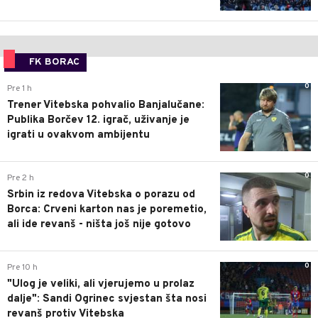
FK BORAC
0
Pre 1 h
Trener Vitebska pohvalio Banjalučane:
Publika Borčev 12. igrač, uživanje je
igrati u ovakvom ambijentu
0
Pre 2 h
Srbin iz redova Vitebska o porazu od
Borca: Crveni karton nas je poremetio,
ali ide revanš - ništa još nije gotovo
0
Pre 10 h
"Ulog je veliki, ali vjerujemo u prolaz
dalje": Sandi Ogrinec svjestan šta nosi
revanš protiv Vitebska