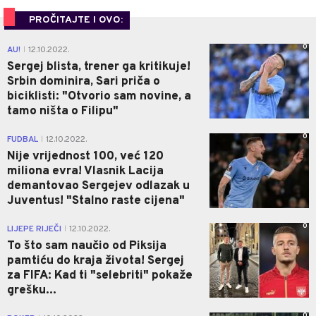
PROČITAJTE I OVO:
0
AU!
12.10.2022.
|
Sergej blista, trener ga kritikuje!
Srbin dominira, Sari priča o
biciklisti: "Otvorio sam novine, a
tamo ništa o Filipu"
0
FUDBAL
12.10.2022.
|
Nije vrijednost 100, već 120
miliona evra! Vlasnik Lacija
demantovao Sergejev odlazak u
Juventus! "Stalno raste cijena"
0
LIJEPE RIJEČI
12.10.2022.
|
To što sam naučio od Piksija
pamtiću do kraja života! Sergej
za FIFA: Kad ti "selebriti" pokaže
grešku...
0