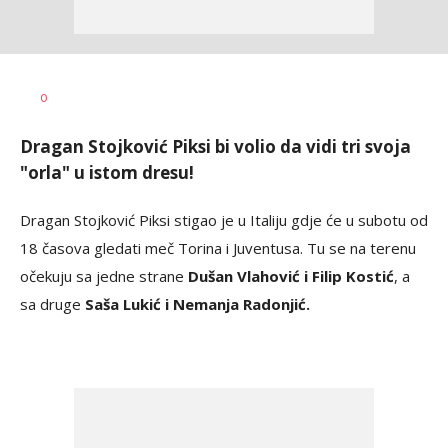
Bojan
AUTOR
0
Jakovljević
Dragan Stojković Piksi bi volio da vidi tri svoja
"orla" u istom dresu!
Dragan Stojković Piksi stigao je u Italiju gdje će u subotu od
18 časova gledati meč Torina i Juventusa. Tu se na terenu
očekuju sa jedne strane
Dušan Vlahović i Filip Kostić
, a
sa druge
Saša Lukić i Nemanja Radonjić.