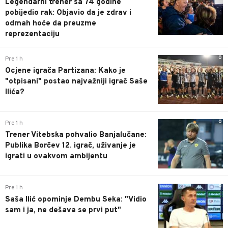
Legendarni trener sa 74 godine
pobijedio rak: Objavio da je zdrav i
odmah hoće da preuzme
reprezentaciju
0
Pre 1 h
Ocjene igrača Partizana: Kako je
"otpisani" postao najvažniji igrač Saše
Ilića?
0
Pre 1 h
Trener Vitebska pohvalio Banjalučane:
Publika Borčev 12. igrač, uživanje je
igrati u ovakvom ambijentu
0
Pre 1 h
Saša Ilić opominje Dembu Seka: "Vidio
sam i ja, ne dešava se prvi put"