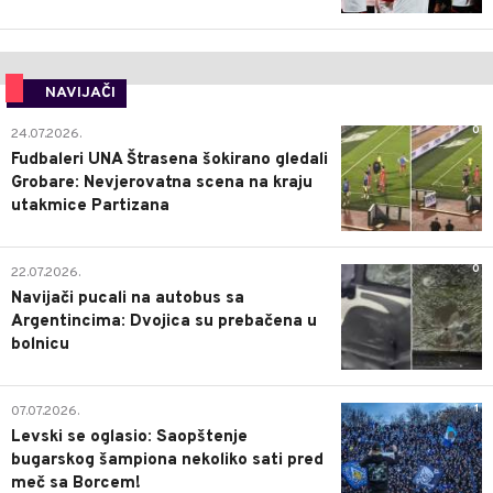
NAVIJAČI
0
24.07.2026.
Fudbaleri UNA Štrasena šokirano gledali
Grobare: Nevjerovatna scena na kraju
utakmice Partizana
0
22.07.2026.
Navijači pucali na autobus sa
Argentincima: Dvojica su prebačena u
bolnicu
1
07.07.2026.
Levski se oglasio: Saopštenje
bugarskog šampiona nekoliko sati pred
meč sa Borcem!