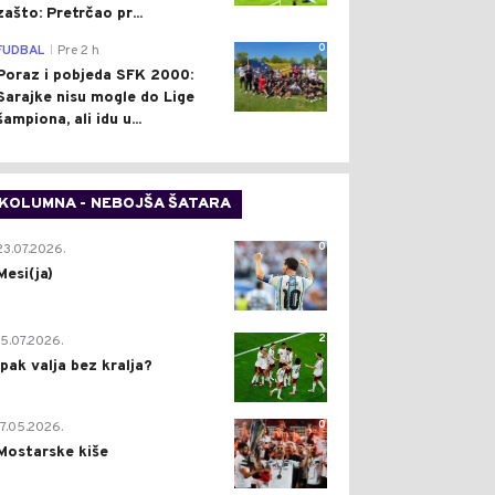
zašto: Pretrčao pr...
0
FUDBAL
Pre 2 h
|
Poraz i pobjeda SFK 2000:
Sarajke nisu mogle do Lige
šampiona, ali idu u...
KOLUMNA - NEBOJŠA ŠATARA
0
23.07.2026.
Mesi(ja)
2
15.07.2026.
Ipak valja bez kralja?
0
17.05.2026.
Mostarske kiše