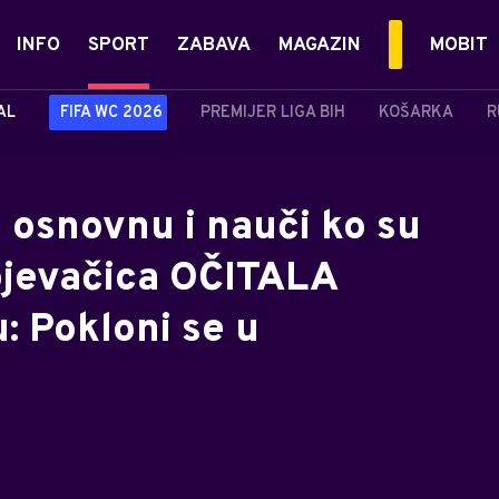
INFO
SPORT
ZABAVA
MAGAZIN
MOBIT
AL
FIFA WC 2026
PREMIJER LIGA BIH
KOŠARKA
R
u osnovnu i nauči ko su
pjevačica OČITALA
: Pokloni se u