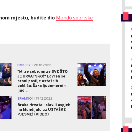
ednom mjestu, budite dio
Mondo sportske
1
0
DOKLE?
20.12.2022.
|
"Mrze sebe, mrze SVE ŠTO
JE HRVATSKO!" Lovren se
brani poslije ustaških
pokliča: Šaka ljubomornih
ljudi...
0
0
SRAMNO!
19.12.2022.
|
Bruka Hrvata - slavili uspjeh
na Mundijalu uz USTAŠKE
PJESME! (VIDEO)