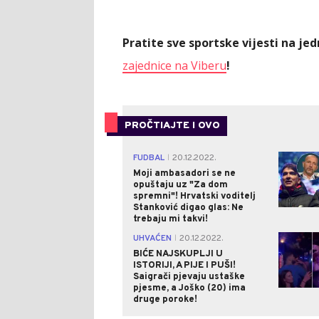
Pratite sve sportske vijesti na j
zajednice na Viberu
!
PROČTIAJTE I OVO
FUDBAL
20.12.2022.
|
Moji ambasadori se ne
opuštaju uz "Za dom
spremni"! Hrvatski voditelj
Stanković digao glas: Ne
trebaju mi takvi!
UHVAĆEN
20.12.2022.
|
BIĆE NAJSKUPLJI U
ISTORIJI, A PIJE I PUŠI!
Saigrači pjevaju ustaške
pjesme, a Joško (20) ima
druge poroke!