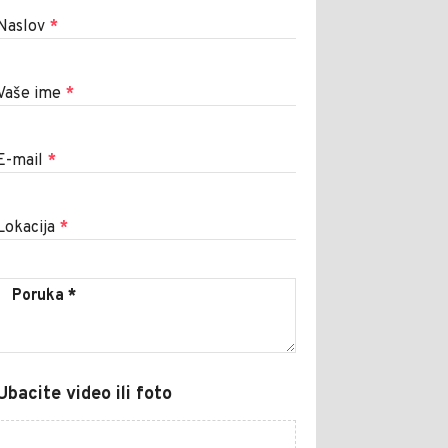
Naslov
*
Vaše ime
*
E-mail
*
Lokacija
*
Ubacite video ili foto