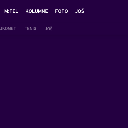
M:TEL
KOLUMNE
FOTO
JOŠ
UKOMET
TENIS
JOŠ