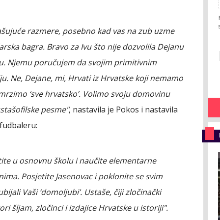
ašujuće razmere, posebno kad vas na zub uzme
arska bagra. Bravo za Ivu što nije dozvolila Dejanu
mu. Njemu poručujem da svojim primitivnim
ju. Ne, Dejane, mi, Hrvati iz Hrvatske koji nemamo
e mrzimo ‘sve hrvatsko’. Volimo svoju domovinu
stašofilske pesme"
, nastavila je Pokos i nastavila
fudbaleru:
ite u osnovnu školu i naučite elementarne
nima. Posjetite Jasenovac i poklonite se svim
ijali Vaši ‘domoljubi’. Ustaše, čiji zločinački
i šljam, zločinci i izdajice Hrvatske u istoriji".