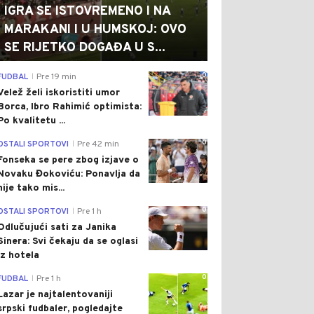
IGRA SE ISTOVREMENO I NA
MARAKANI I U HUMSKOJ: OVO
SE RIJETKO DOGAĐA U S...
0
FUDBAL
Pre 19 min
|
Velež želi iskoristiti umor
Borca, Ibro Rahimić optimista:
Po kvalitetu ...
0
OSTALI SPORTOVI
Pre 42 min
|
Fonseka se pere zbog izjave o
Novaku Đokoviću: Ponavlja da
nije tako mis...
0
OSTALI SPORTOVI
Pre 1 h
|
Odlučujući sati za Janika
Sinera: Svi čekaju da se oglasi
iz hotela
0
FUDBAL
Pre 1 h
|
Lazar je najtalentovaniji
srpski fudbaler, pogledajte