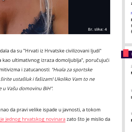
Br. slika: 4
la da su "Hrvati iz Hrvatske civilizovani ljudi"
 kao ultimativnog izraza domoljublja", poručujući
mitivizma i zatucanosti:
"Hvala za sportske
širite ustašluk i fašizam! Ukoliko Vam to ne
te u Vašu domovinu BiH"
.
znao da pravi velike ispade u javnosti, a tokom
je jednog hrvatskog novinara
zato što je mislio da