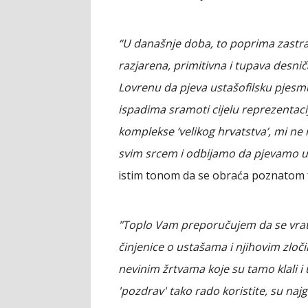
“U današnje doba, to poprima zastr
razjarena, primitivna i tupava desnič
Lovrenu da pjeva ustašofilsku pjes
ispadima sramoti cijelu reprezentaci
komplekse ‘velikog hrvatstva’, mi n
svim srcem i odbijamo da pjevamo u
istim tonom da se obraća poznatom 
"Toplo Vam preporučujem da se vrat
činjenice o ustašama i njihovim zloči
nevinim žrtvama koje su tamo klali i ub
'pozdrav' tako rado koristite, su najgor