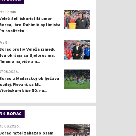
0
Pre 19 min
Velež želi iskoristiti umor
Borca, Ibro Rahimić optimista:
Po kvalitetu ...
0
Pre 8 h
Borac protiv Veleža između
dva okršaja sa Bjelorusima:
"Imamo najviše am...
0
07.08.2026.
Borac u Mađarskoj obilježava
jubilej: Revanš sa ML
Vitebskom biće 50. na...
RK BORAC
0
05.08.2026.
Borac m:tel zakazao osam