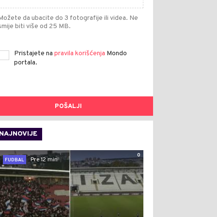
Možete da ubacite do 3 fotografije ili videa. Ne
smije biti više od 25 MB.
Pristajete na
pravila korišćenja
Mondo
portala.
POŠALJI
NAJNOVIJE
0
Pre 12 min
FUDBAL