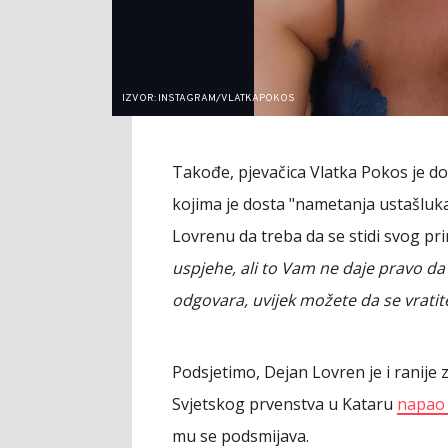
IZVOR: INSTAGRAM/VLATKAPOKOS
Takođe, pjevačica Vlatka Pokos je doda
kojima je dosta "nametanja ustašluka
Lovrenu da treba da se stidi svog pri
uspjehe, ali to Vam ne daje pravo da 
odgovara, uvijek možete da se vrati
Podsjetimo, Dejan Lovren je i ranije 
Svjetskog prvenstva u Kataru
napao 
mu se podsmijava.