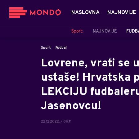
NASLOVNA
NAJNOVIJE
Sport:
NAJNOVIJE
FUDB
Sport
Fudbal
Lovrene, vrati se 
ustaše! Hrvatska 
LEKCIJU fudbaleru
Jasenovcu!
22.12.2022. / 09:11