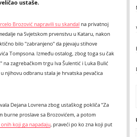
eličao ustaše.
rcelo Brozović napravili su skandal
na privatnoj
 medalje na Svjetskom prvenstvu u Kataru, nakon
ktično bilo "zabranjeno" da pjevaju stihove
ića Tompsona. Između ostalog, zbog toga su čak
h" na zagrebačkom trgu Iva Šulentić i Luka Bulić
a u njihovu odbranu stala je hrvatska pevačica
zvala Dejana Lovrena zbog ustaškog pokliča "Za
om burne proslave sa Brozovićem, a potom
 onih koji ga napadaju
, praveći po ko zna koji put