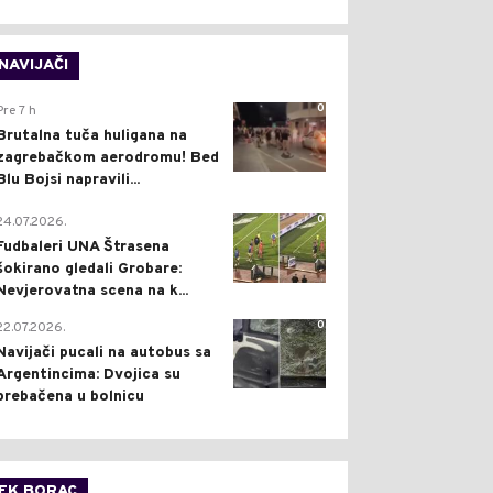
NAVIJAČI
0
Pre 7 h
Brutalna tuča huligana na
zagrebačkom aerodromu! Bed
Blu Bojsi napravili...
0
24.07.2026.
Fudbaleri UNA Štrasena
šokirano gledali Grobare:
Nevjerovatna scena na k...
0
22.07.2026.
Navijači pucali na autobus sa
Argentincima: Dvojica su
prebačena u bolnicu
FK BORAC