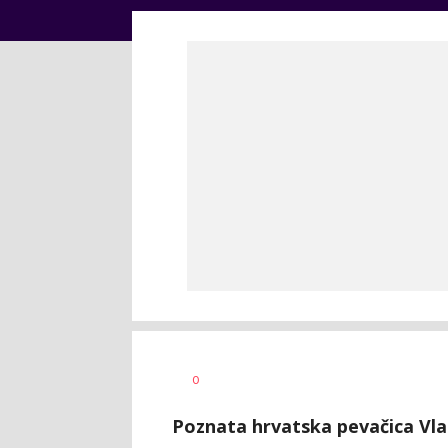
Dragan
AUTOR
0
Šutvić
Poznata hrvatska pevačica Vla