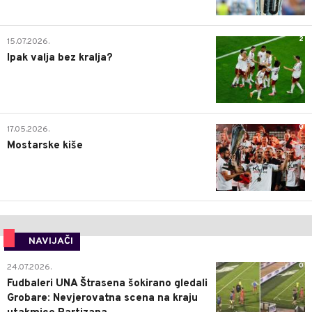
2
15.07.2026.
Ipak valja bez kralja?
0
17.05.2026.
Mostarske kiše
NAVIJAČI
0
24.07.2026.
Fudbaleri UNA Štrasena šokirano gledali
Grobare: Nevjerovatna scena na kraju