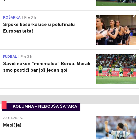
0
KOŠARKA
Pre 3 h
|
Srpske košarkašice u polufinalu
Eurobasketa!
0
FUDBAL
Pre 3 h
|
Savić nakon "minimalca" Borca: Morali
smo postići bar još jedan gol
KOLUMNA - NEBOJŠA ŠATARA
0
23.07.2026.
Mesi(ja)