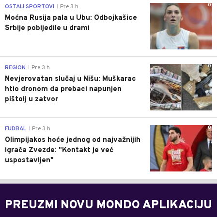
0
OSTALI SPORTOVI
Pre 3 h
|
Moćna Rusija pala u Ubu: Odbojkašice
Srbije pobijedile u drami
0
REGION
Pre 3 h
|
Nevjerovatan slučaj u Nišu: Muškarac
htio dronom da prebaci napunjen
pištolj u zatvor
0
FUDBAL
Pre 3 h
|
Olimpijakos hoće jednog od najvažnijih
igrača Zvezde: "Kontakt je već
uspostavljen"
PREUZMI NOVU MONDO APLIKACIJU