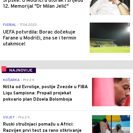
Srpske: U Modriči u utorak i srijedu
12. Memorijal "Dr Milan Jelić"
0
FUDBAL
17.06.2022.
|
UEFA potvrdila: Borac dočekuje
Farane u Modriči, zna se i termin
utakmice!
NAJNOVIJE
0
KOŠARKA
Pre 2 h
|
Ništa od Evrolige, poslije Zvezde u FIBA
Ligu šampiona: Propali projekat
pokvario plan Džoela Bolomboja
0
SVIJET
Pre 2 h
|
Ruski stručnjaci pomažu u Africi:
Razvijen prvi test za rano otkrivanje