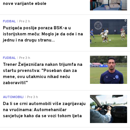
nove varijante ebole
0
FUDBAL
Pre 2 h
|
Puzigaća poslije poraza BSK-a u
istorijskom meču: Moglo je da ode i na
jednu i na drugu stranu...
0
FUDBAL
Pre 3 h
|
Trener Željezničara nakon trijumfa na
startu prvenstva: "Poseban dan za
mene, ovu utakmicu nikad neću
zaboraviti!"
0
AUTOMOBILI
Pre 3 h
|
Da li se crni automobili više zagrijavaju
na vrućinama: Automehaničar
savjetuje kako da se vozi tokom ljeta