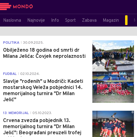
Naslovna
Najnovije
Info
Sport
Zabava
Magazin
M
0
POLITIKA
30.09.2025.
|
Obilježeno 18 godina od smrti dr
Milana Jelića: Čovjek neprolaznosti
0
FUDBAL
02.10.2024.
|
Slavlje "rođenih" u Modriči: Kadeti
mostarskog Veleža pobjednici 14.
memorijalnog turnira "Dr Milan
Jelić"
0
13. MEMORIJAL
05.10.2023.
|
Crvena zvezda pobjednik 13.
memorijalnog turnira "Dr Milan
Jelić": Beograđani preuzeli trofej