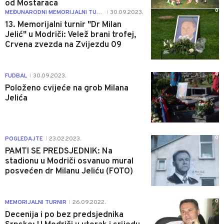
od Mostaraca
0
MEĐUNARODNI MEMORIJALNI TURNIR
30.09.2023.
|
13. Memorijalni turnir "Dr Milan
Jelić" u Modriči: Velež brani trofej,
Crvena zvezda na Zvijezdu 09
0
FUDBAL
30.09.2023.
|
Položeno cvijeće na grob Milana
Jelića
0
POGLEDAJTE
23.02.2023.
|
PAMTI SE PREDSJEDNIK: Na
stadionu u Modriči osvanuo mural
posvećen dr Milanu Jeliću (FOTO)
0
MEMORIJALNI TURNIR
26.09.2022.
|
Decenija i po bez predsjednika