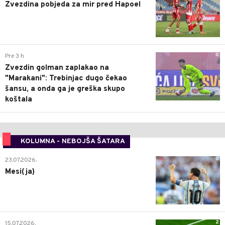
Zvezdina pobjeda za mir pred Hapoel
0
Pre 3 h
Zvezdin golman zaplakao na
"Marakani": Trebinjac dugo čekao
šansu, a onda ga je greška skupo
koštala
KOLUMNA - NEBOJŠA ŠATARA
0
23.07.2026.
Mesi(ja)
2
15.07.2026.