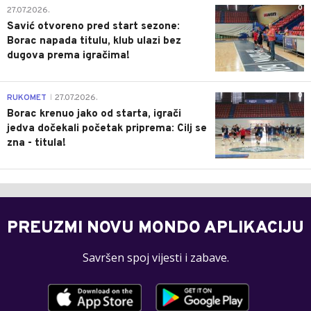
0
27.07.2026.
Savić otvoreno pred start sezone:
Borac napada titulu, klub ulazi bez
dugova prema igračima!
0
RUKOMET
27.07.2026.
|
Borac krenuo jako od starta, igrači
jedva dočekali početak priprema: Cilj se
zna - titula!
PREUZMI NOVU MONDO APLIKACIJU
Savršen spoj vijesti i zabave.