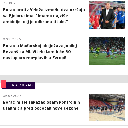
0
Pre 13 h
Borac protiv Veleža između dva okršaja
sa Bjelorusima: "Imamo najviše
ambicije, cilj je odbrana titule!"
0
07.08.2026.
Borac u Mađarskoj obilježava jubilej:
Revanš sa ML Vitebskom biće 50.
nastup crveno-plavih u Evropi!
RK BORAC
0
05.08.2026.
Borac m:tel zakazao osam kontrolnih
utakmica pred početak nove sezone