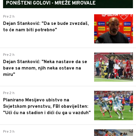
PONIŠTENI GOLOVI - MREŽE MIROVALE
0
Pre 2 h
Dejan Stanković: "Da se bude zvezdaš,
to će nam biti potrebno"
0
Pre 2 h
Dejan Stanković: "Neka nastave da se
bave sa mnom, njih neka ostave na
miru"
0
Pre 2 h
Planirano Mesijevo ubistvo na
Svjetskom prvenstvu, FBI obaviješten:
"Ući ću na stadion i dići ću ga u vazduh"
0
Pre 3 h