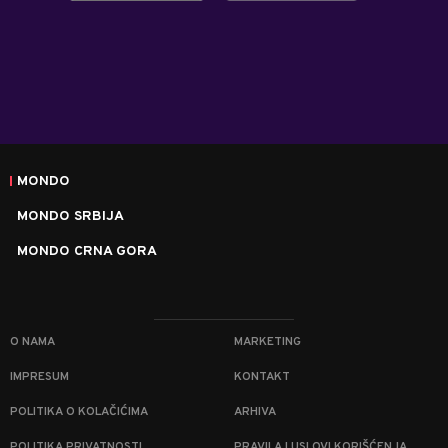
MONDO
MONDO SRBIJA
MONDO CRNA GORA
O NAMA
MARKETING
IMPRESUM
KONTAKT
POLITIKA O KOLAČIĆIMA
ARHIVA
POLITIKA PRIVATNOSTI
PRAVILA I USLOVI KORIŠĆENJA