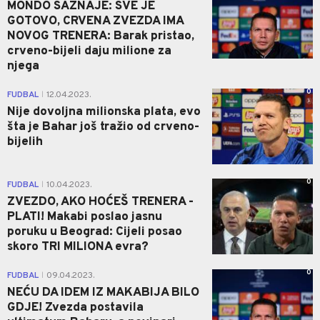
MONDO SAZNAJE: SVE JE
GOTOVO, CRVENA ZVEZDA IMA
NOVOG TRENERA: Barak pristao,
crveno-bijeli daju milione za
njega
0
FUDBAL
12.04.2023.
|
Nije dovoljna milionska plata, evo
šta je Bahar još tražio od crveno-
bijelih
0
FUDBAL
10.04.2023.
|
ZVEZDO, AKO HOĆEŠ TRENERA -
PLATI! Makabi poslao jasnu
poruku u Beograd: Cijeli posao
skoro TRI MILIONA evra?
0
FUDBAL
09.04.2023.
|
NEĆU DA IDEM IZ MAKABIJA BILO
GDJE! Zvezda postavila