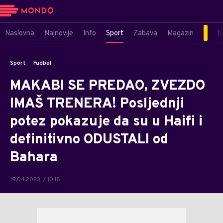
Naslovna
Najnovije
Info
Sport
Zabava
Magazin
M
Sport
Fudbal
MAKABI SE PREDAO, ZVEZDO
IMAŠ TRENERA! Posljednji
potez pokazuje da su u Haifi i
definitivno ODUSTALI od
Bahara
19.04.2023. / 10:18