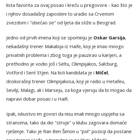
lista favorita za ovaj posao i kreću u pregovore - kao što je
i njihov dosadašnji zaposleni to uradio sa Crvenom
zvezdom i "obećao se" od ljeta da stiže u Beograd.
Jedno od prvih imena koji se spominju je
Oskar Garsija
,
nekadašnji trener Makabija iz Haife, koji je imao mnogo
privatnih problema i zbog toga je pauzirao u karijeri, a
prethodno je vodio još i Seltu, Olimpijakos, Salcburg,
Votford i Sent Etjen. Na listi kandidata je i
Mičel
,
doskorašnji trener Olimpijakosa, koji je radio u Hetafeu,
Sevilji, Malagi, ali i Marseju, za koga vjeruju da bi mogao da
napravi dobar posao i u Haifi.
Ipak, iskustvo im govori da nisu imali mnogo uspjeha sa
strancima, tako da dio "struje" u klubu zagovara domaće
rješenje. Tako je Ran Ben Šimon u "pol" poziciji da postane