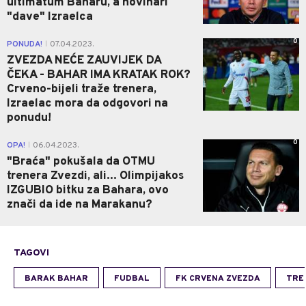
ultimatum Baharu, a novinari
"dave" Izraelca
0
PONUDA!
07.04.2023.
|
ZVEZDA NEĆE ZAUVIJEK DA
ČEKA - BAHAR IMA KRATAK ROK?
Crveno-bijeli traže trenera,
Izraelac mora da odgovori na
ponudu!
0
OPA!
06.04.2023.
|
"Braća" pokušala da OTMU
trenera Zvezdi, ali... Olimpijakos
IZGUBIO bitku za Bahara, ovo
znači da ide na Marakanu?
TAGOVI
BARAK BAHAR
FUDBAL
FK CRVENA ZVEZDA
TRE