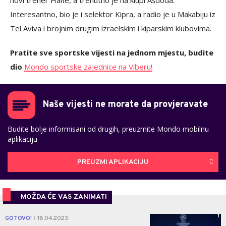
novi trener Haife, a trenutno je na klupi Ašdoda.
Interesantno, bio je i selektor Kipra, a radio je u Makabiju iz
Tel Aviva i brojnim drugim izraelskim i kiparskim klubovima.
Pratite sve sportske vijesti na jednom mjestu, budite
dio
Mondo sportske zajednice na Viberu!
Naše vijesti ne morate da provjeravate
Budite bolje informisani od drugih, preuzmite Mondo mobilnu
aplikaciju
PREUZMI APLIKACIJU
MOŽDA ĆE VAS ZANIMATI
1
GOTOVO!
18.04.2023.
|