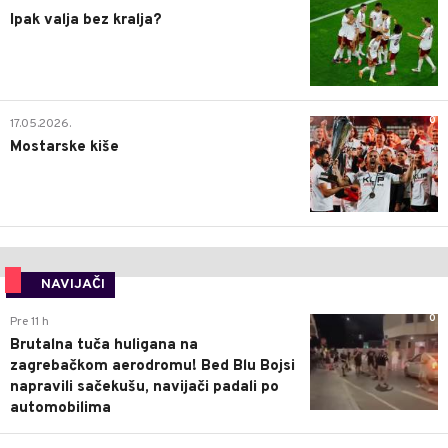
Ipak valja bez kralja?
0
17.05.2026.
Mostarske kiše
NAVIJAČI
0
Pre 11 h
Brutalna tuča huligana na
zagrebačkom aerodromu! Bed Blu Bojsi
napravili sačekušu, navijači padali po
automobilima