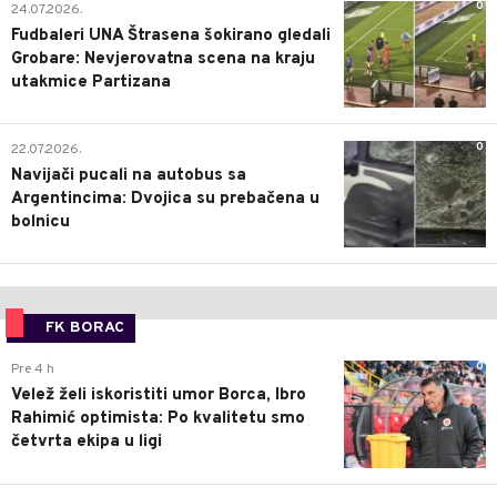
0
24.07.2026.
Fudbaleri UNA Štrasena šokirano gledali
Grobare: Nevjerovatna scena na kraju
utakmice Partizana
0
22.07.2026.
Navijači pucali na autobus sa
Argentincima: Dvojica su prebačena u
bolnicu
FK BORAC
0
Pre 4 h
Velež želi iskoristiti umor Borca, Ibro
Rahimić optimista: Po kvalitetu smo
četvrta ekipa u ligi