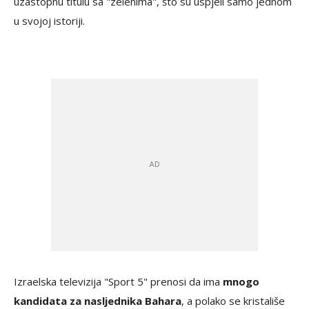
uzastopnu titulu sa "zelenima", što su uspjeli samo jednom
u svojoj istoriji.
Izraelska televizija "Sport 5" prenosi da ima
mnogo
kandidata za nasljednika Bahara
, a polako se kristališe