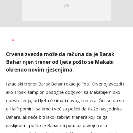
Dragan
AUTOR
0
Šutvić
Crvena zvezda može da računa da je Barak
Bahar njen trener od ljeta pošto se Makabi
okrenuo novim rješenjima.
Izraelski trener Barak Bahar rekao je "da" Crvenoj zvezdi i
ako srpski šampion postigne dogovor sa Makabijem oko
obeštećenja, od ljeta će imati novog trenera. Čini se da su
u Haifi pomirili sa time i već su počeli da traže nasljednika
Bahara, ali neće biti lako izabrati trenera koji će ga
naslijediti - pošto je Bahar na putu da osvoji treću