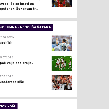
Evropi će se igrati za
opstanak: Šokantan tr...
KOLUMNA - NEBOJŠA ŠATARA
0
23.07.2026.
Mesi(ja)
2
15.07.2026.
Ipak valja bez kralja?
0
17.05.2026.
Mostarske kiše
NAVIJAČI