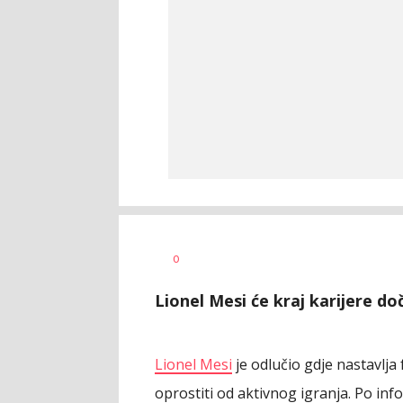
Goran
AUTOR
0
Arbutina
Lionel Mesi će kraj karijere do
Lionel Mesi
je odlučio gdje nastavlja 
oprostiti od aktivnog igranja. Po info