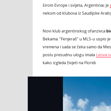
širom Evrope i svijeta, Argentinac je
nekom od klubova iz Saudijske Arabij
Novi klub argentinskog ofanzivca
bi
Bekama. "Fenjeraš" u MLS-u uspio je 
vremena i sada se čeka samo da Mesij
poslu presudnu ulogu imala
Leova s
kako izgleda živjeti na Floridi.