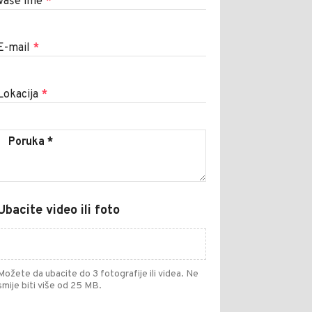
Vaše ime
*
E-mail
*
Lokacija
*
Ubacite video ili foto
Možete da ubacite do 3 fotografije ili videa. Ne
smije biti više od 25 MB.