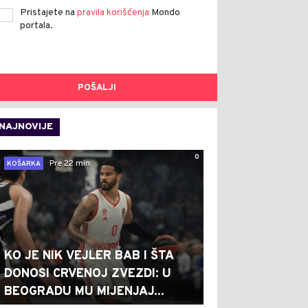
Pristajete na
pravila korišćenja
Mondo
portala.
POŠALJI
NAJNOVIJE
0
Pre 22 min
KOŠARKA
KO JE NIK VEJLER BAB I ŠTA
DONOSI CRVENOJ ZVEZDI: U
BEOGRADU MU MIJENJAJ...