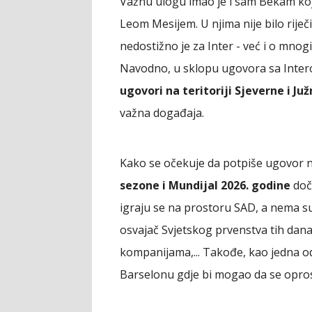
Važnu ulogu imao je i sam Bekam koji
Leom Mesijem. U njima nije bilo riječ
nedostižno je za Inter - već i o mno
Navodno, u sklopu ugovora sa Inter
ugovori na teritoriji Sjeverne i J
važna događaja.
Kako se očekuje da potpiše ugovor n
sezone i Mundijal 2026. godine
doče
igraju se na prostoru SAD, a nema sum
osvajač Svjetskog prvenstva tih dana 
kompanijama,... Takođe, kao jedna od
Barselonu gdje bi mogao da se oprosti