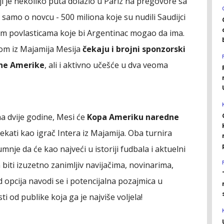
 je nekoliko puta dolazio u Pariz na pregovore sa
i samo o novcu - 500 miliona koje su nudili Saudijci
gim povlasticama koje bi Argentinac mogao da ima.
om iz Majamija Mesija
čekaju i brojni sponzorski
užne Amerike
, ali i aktivno učešće u dva veoma
a dvije godine, Mesi će
Kopa Ameriku naredne
kati kao igrač Intera iz Majamija. Oba turnira
nje da će kao najveći u istoriji fudbala i aktuelni
biti izuzetno zanimljiv navijačima, novinarima,
 opcija navodi se i potencijalna pozajmica u
 od publike koja ga je najviše voljela!