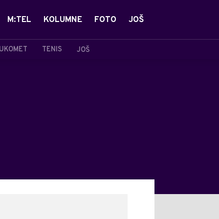
M:TEL
KOLUMNE
FOTO
JOŠ
UKOMET
TENIS
JOŠ