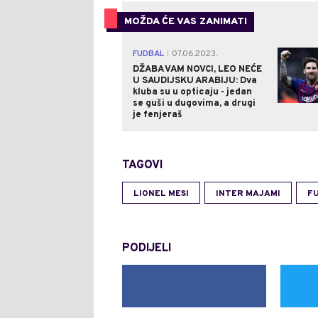
MOŽDA ĆE VAS ZANIMATI
FUDBAL
07.06.2023.
|
DŽABA VAM NOVCI, LEO NEĆE
U SAUDIJSKU ARABIJU: Dva
kluba su u opticaju - jedan
se guši u dugovima, a drugi
je fenjeraš
TAGOVI
LIONEL MESI
INTER MAJAMI
F
PODIJELI