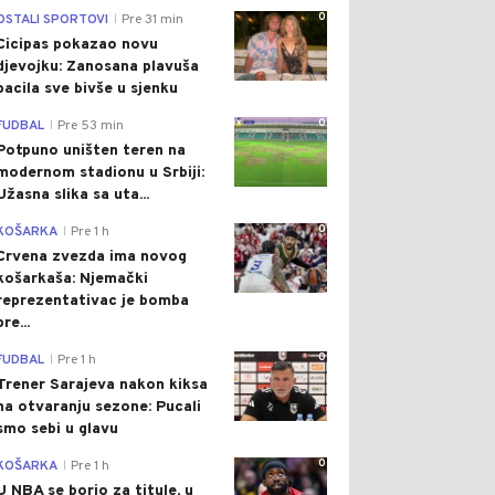
0
OSTALI SPORTOVI
Pre 31 min
|
Cicipas pokazao novu
djevojku: Zanosana plavuša
bacila sve bivše u sjenku
0
FUDBAL
Pre 53 min
|
Potpuno uništen teren na
modernom stadionu u Srbiji:
Užasna slika sa uta...
0
KOŠARKA
Pre 1 h
|
Crvena zvezda ima novog
košarkaša: Njemački
reprezentativac je bomba
pre...
0
FUDBAL
Pre 1 h
|
Trener Sarajeva nakon kiksa
na otvaranju sezone: Pucali
smo sebi u glavu
0
KOŠARKA
Pre 1 h
|
U NBA se borio za titule, u