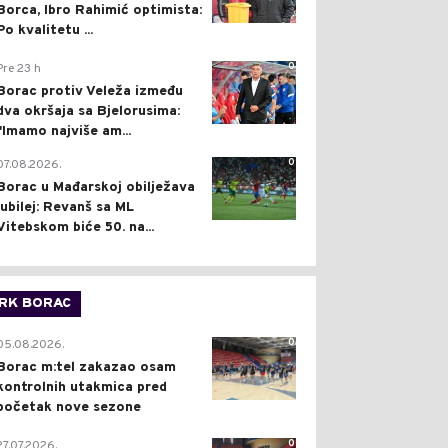
Borca, Ibro Rahimić optimista:
Po kvalitetu ...
0
Pre 23 h
Borac protiv Veleža između
dva okršaja sa Bjelorusima:
"Imamo najviše am...
0
07.08.2026.
Borac u Mađarskoj obilježava
jubilej: Revanš sa ML
Vitebskom biće 50. na...
RK BORAC
0
05.08.2026.
Borac m:tel zakazao osam
kontrolnih utakmica pred
početak nove sezone
0
27.07.2026.