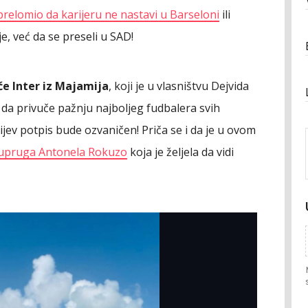
prelomio da karijeru ne nastavi u Barseloni
ili
e, već da se preseli u SAD!
će Inter iz Majamija
, koji je u vlasništvu Dejvida
da privuče pažnju najboljeg fudbalera svih
ev potpis bude ozvaničen! Priča se i da je u ovom
upruga Antonela Rokuzo
koja je željela da vidi