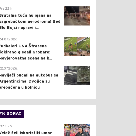
0
Pre 22 h
Brutalna tuča huligana na
zagrebačkom aerodromu! Bed
Blu Bojsi napravili...
0
24.07.2026.
Fudbaleri UNA Štrasena
šokirano gledali Grobare:
Nevjerovatna scena na k...
0
22.07.2026.
Navijači pucali na autobus sa
Argentincima: Dvojica su
prebačena u bolnicu
FK BORAC
0
Pre 15 h
Velež želi iskoristiti umor