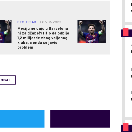
0
0
ETO TI SAD...
06.06.2023.
|
Mesiju ne daju u Barselonu
ni za džabe!? Htio da odbije
1,2 milijarde zbog voljenog
kluba, a onda se javio
problem
UDBAL