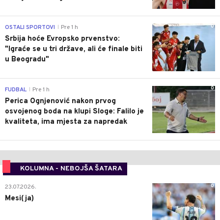
0
OSTALI SPORTOVI
Pre 1 h
|
Srbija hoće Evropsko prvenstvo:
"Igraće se u tri države, ali će finale biti
u Beogradu"
0
FUDBAL
Pre 1 h
|
Perica Ognjenović nakon prvog
osvojenog boda na klupi Sloge: Falilo je
kvaliteta, ima mjesta za napredak
KOLUMNA - NEBOJŠA ŠATARA
0
23.07.2026.
Mesi(ja)