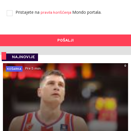
Pristajete na
Mondo portala.
pravila korišćenja
POŠALJI
NAJNOVIJE
0
Pre 5 min
KOŠARKA