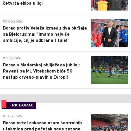
četvrta ekipa u ligi
0
08.08.2026.
Borac protiv Veleža između dva okršaja
sa Bjelorusima: "Imamo najviše
ambicije, cilj je odbrana titule!"
0
07.08.2026.
Borac u Mađarskoj obilježava jubilej:
Revanš sa ML Vitebskom biće 50.
nastup crveno-plavih u Evropi!
RK BORAC
0
05.08.2026.
Borac m:tel zakazao osam kontrolnih
utakmica pred početak nove sezone