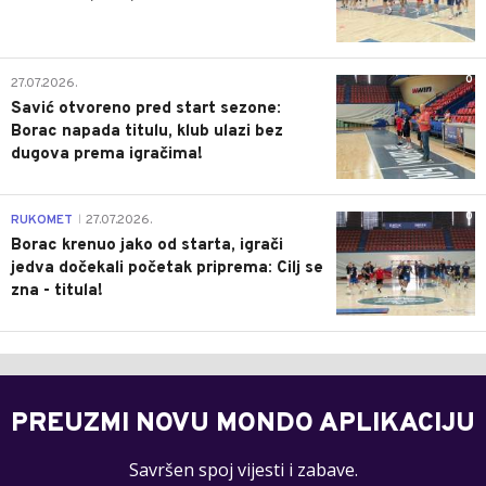
0
27.07.2026.
Savić otvoreno pred start sezone:
Borac napada titulu, klub ulazi bez
dugova prema igračima!
0
RUKOMET
27.07.2026.
|
Borac krenuo jako od starta, igrači
jedva dočekali početak priprema: Cilj se
zna - titula!
PREUZMI NOVU MONDO APLIKACIJU
Savršen spoj vijesti i zabave.