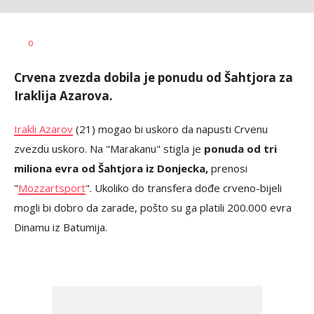
Dragan
AUTOR
0
Šutvić
Crvena zvezda dobila je ponudu od Šahtjora za
Iraklija Azarova.
Irakli Azarov
(21) mogao bi uskoro da napusti Crvenu
zvezdu uskoro. Na "Marakanu" stigla je
ponuda od tri
miliona evra od Šahtjora iz Donjecka,
prenosi
"
Mozzartsport
". Ukoliko do transfera dođe crveno-bijeli
mogli bi dobro da zarade, pošto su ga platili 200.000 evra
Dinamu iz Batumija.