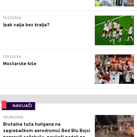
2
15.07.2026.
Ipak valja bez kralja?
0
17.05.2026.
Mostarske kiše
NAVIJAČI
0
08.08.2026.
Brutalna tuča huligana na
zagrebačkom aerodromu! Bed Blu Bojsi