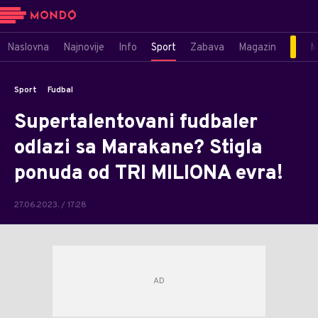
Naslovna
Najnovije
Info
Sport
Zabava
Magazin
M
Sport
Fudbal
Supertalentovani fudbaler
odlazi sa Marakane? Stigla
ponuda od TRI MILIONA evra!
27.06.2023. / 17:28