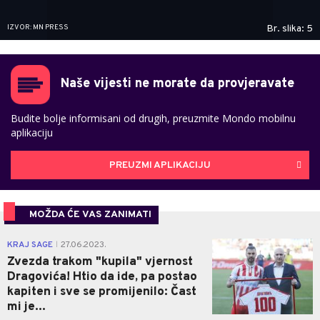
IZVOR: MN PRESS
Br. slika: 5
Naše vijesti ne morate da provjeravate
Budite bolje informisani od drugih, preuzmite Mondo mobilnu
aplikaciju
PREUZMI APLIKACIJU
MOŽDA ĆE VAS ZANIMATI
1
KRAJ SAGE
27.06.2023.
|
Zvezda trakom "kupila" vjernost
Dragovića! Htio da ide, pa postao
kapiten i sve se promijenilo: Čast
mi je...