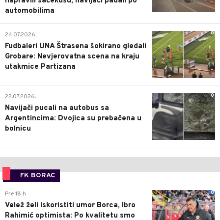
napravili sačekušu, navijači padali po
automobilima
0
24.07.2026.
Fudbaleri UNA Štrasena šokirano gledali
Grobare: Nevjerovatna scena na kraju
utakmice Partizana
0
22.07.2026.
Navijači pucali na autobus sa
Argentincima: Dvojica su prebačena u
bolnicu
FK BORAC
0
Pre 18 h
Velež želi iskoristiti umor Borca, Ibro
Rahimić optimista: Po kvalitetu smo