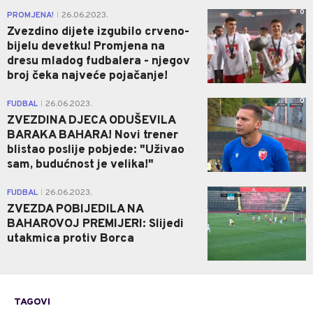
0
PROMJENA!
26.06.2023.
|
Zvezdino dijete izgubilo crveno-
bijelu devetku! Promjena na
dresu mladog fudbalera - njegov
broj čeka najveće pojačanje!
0
FUDBAL
26.06.2023.
|
ZVEZDINA DJECA ODUŠEVILA
BARAKA BAHARA! Novi trener
blistao poslije pobjede: "Uživao
sam, budućnost je velika!"
1
FUDBAL
26.06.2023.
|
ZVEZDA POBIJEDILA NA
BAHAROVOJ PREMIJERI: Slijedi
utakmica protiv Borca
TAGOVI