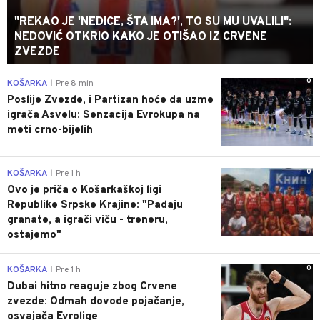
"REKAO JE 'NEDICE, ŠTA IMA?', TO SU MU UVALILI":
NEDOVIĆ OTKRIO KAKO JE OTIŠAO IZ CRVENE
ZVEZDE
0
KOŠARKA
Pre 8 min
|
Poslije Zvezde, i Partizan hoće da uzme
igrača Asvelu: Senzacija Evrokupa na
meti crno-bijelih
0
KOŠARKA
Pre 1 h
|
Ovo je priča o Košarkaškoj ligi
Republike Srpske Krajine: "Padaju
granate, a igrači viču - treneru,
ostajemo"
0
KOŠARKA
Pre 1 h
|
Dubai hitno reaguje zbog Crvene
zvezde: Odmah dovode pojačanje,
osvajača Evrolige