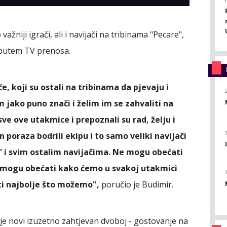
žniji igrači, ali i navijači na tribinama "Pecare",
i putem TV prenosa.
e, koji su ostali na tribinama da pjevaju i
 jako puno znači i želim im se zahvaliti na
sve ove utakmice i prepoznali su rad, želju i
 poraza bodrili ekipu i to samo veliki navijači
' i svim ostalim navijačima. Ne mogu obećati
i mogu obećati kako ćemo u svakoj utakmici
ati najbolje što možemo",
poručio je Budimir.
uje novi izuzetno zahtjevan dvoboj - gostovanje na