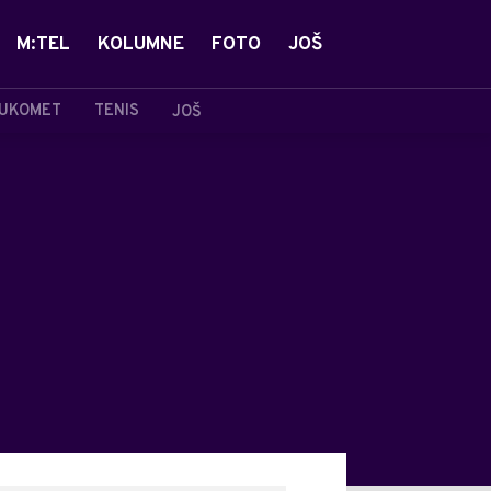
M:TEL
KOLUMNE
FOTO
JOŠ
UKOMET
TENIS
JOŠ