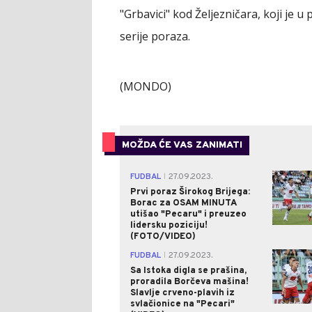
"Grbavici" kod Željezničara, koji je u 
serije poraza.
(MONDO)
MOŽDA ĆE VAS ZANIMATI
FUDBAL
27.09.2023.
|
Prvi poraz Širokog Brijega:
Borac za OSAM MINUTA
utišao "Pecaru" i preuzeo
lidersku poziciju!
(FOTO/VIDEO)
FUDBAL
27.09.2023.
|
Sa Istoka digla se prašina,
proradila Borčeva mašina!
Slavlje crveno-plavih iz
svlačionice na "Pecari"