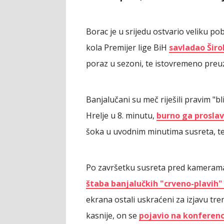
Borac je u srijedu ostvario veliku p
kola Premijer lige BiH
savladao Širok
poraz u sezoni, te istovremeno preuze
Banjalučani su meč riješili pravim "b
Hrelje u 8. minutu,
burno ga proslavi
šoka u uvodnim minutima susreta, te
Po završetku susreta pred kameram
štaba banjalučkih "crveno-plavih"
ekrana ostali uskraćeni za izjavu tr
kasnije, on se
pojavio na konferenc