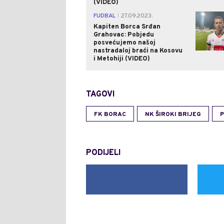
(VIDEO)
FUDBAL
27.09.2023.
|
Kapiten Borca Srđan
Grahovac: Pobjedu
posvećujemo našoj
nastradaloj braći na Kosovu
i Metohiji (VIDEO)
TAGOVI
FK BORAC
NK ŠIROKI BRIJEG
P
PODIJELI