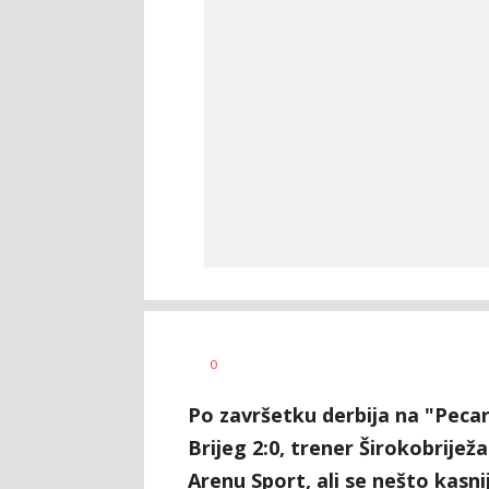
Bojan
AUTOR
0
Jakovljević
Po završetku derbija na "Pecar
Brijeg 2:0, trener Širokobrijež
Arenu Sport, ali se nešto kasni