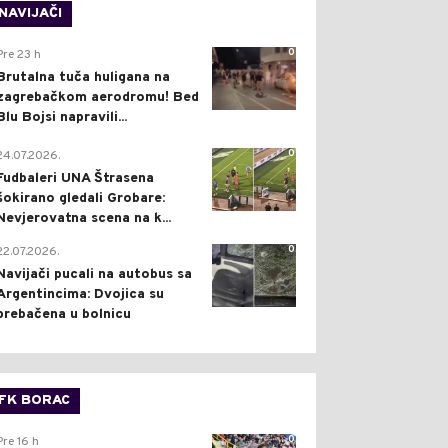
NAVIJAČI
0
Pre 23 h
Brutalna tuča huligana na
zagrebačkom aerodromu! Bed
Blu Bojsi napravili...
0
24.07.2026.
Fudbaleri UNA Štrasena
šokirano gledali Grobare:
Nevjerovatna scena na k...
0
22.07.2026.
Navijači pucali na autobus sa
Argentincima: Dvojica su
prebačena u bolnicu
FK BORAC
0
Pre 16 h