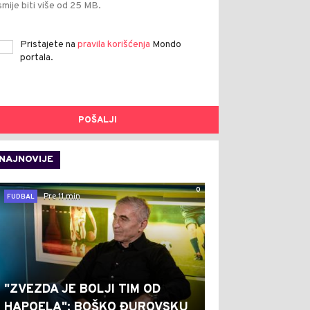
smije biti više od 25 MB.
Pristajete na
pravila korišćenja
Mondo
portala.
POŠALJI
NAJNOVIJE
0
Pre 11 min
FUDBAL
"ZVEZDA JE BOLJI TIM OD
HAPOELA": BOŠKO ĐUROVSKU