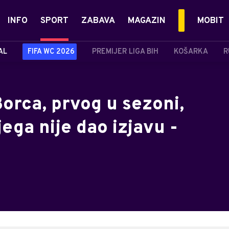
INFO
SPORT
ZABAVA
MAGAZIN
MOBIT
AL
FIFA WC 2026
PREMIJER LIGA BIH
KOŠARKA
R
orca, prvog u sezoni,
ega nije dao izjavu -