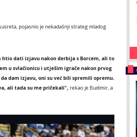
 susreta, pojasnio je nekadašnji strateg mladog
htio dati izjavu nakon derbija s Borcem, ali to
odem u svlačionicu i utješim igrače nakon prvog
da dam izjavu, oni su već bili spremili opremu.
va, ali tada su me pričekali",
rekao je Budimir, a