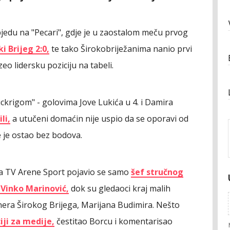
objedu na "Pecari", gdje je u zaostalom meču prvog
i Brijeg 2:0,
te tako Širokobriježanima nanio prvi
o lidersku poziciju na tabeli.
lickrigom" - golovima Jove Lukića u 4. i Damira
li,
a utučeni domaćin nije uspio da se oporavi od
 je ostao bez bodova.
a TV Arene Sport pojavio se samo
šef stručnog
 Vinko Marinović,
dok su gledaoci kraj malih
enera Širokog Brijega, Marijana Budimira. Nešto
iji za medije,
čestitao Borcu i komentarisao