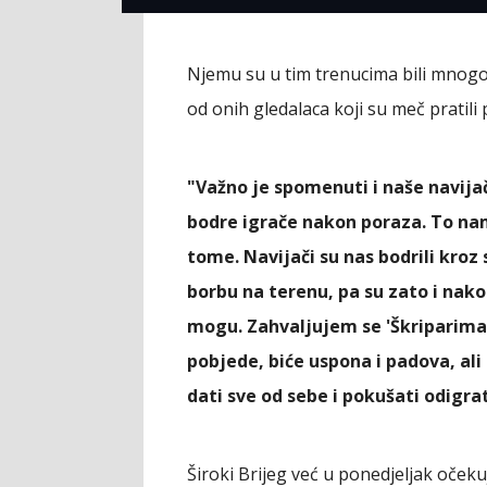
Njemu su u tim trenucima bili mnogo va
od onih gledalaca koji su meč pratil
"Važno je spomenuti i naše navijač
bodre igrače nakon poraza. To nam
tome. Navijači su nas bodrili kroz 
borbu na terenu, pa su zato i nakon
mogu. Zahvaljujem se 'Škriparima
pobjede, biće uspona i padova, al
dati sve od sebe i pokušati odigr
Široki Brijeg već u ponedjeljak oček