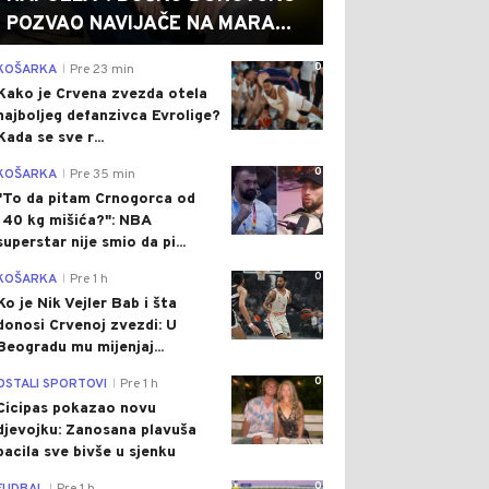
POZVAO NAVIJAČE NA MARA...
0
KOŠARKA
Pre 23 min
|
Kako je Crvena zvezda otela
najboljeg defanzivca Evrolige?
Kada se sve r...
0
KOŠARKA
Pre 35 min
|
"To da pitam Crnogorca od
140 kg mišića?": NBA
superstar nije smio da pi...
0
KOŠARKA
Pre 1 h
|
Ko je Nik Vejler Bab i šta
donosi Crvenoj zvezdi: U
Beogradu mu mijenjaj...
0
OSTALI SPORTOVI
Pre 1 h
|
Cicipas pokazao novu
djevojku: Zanosana plavuša
bacila sve bivše u sjenku
0
|