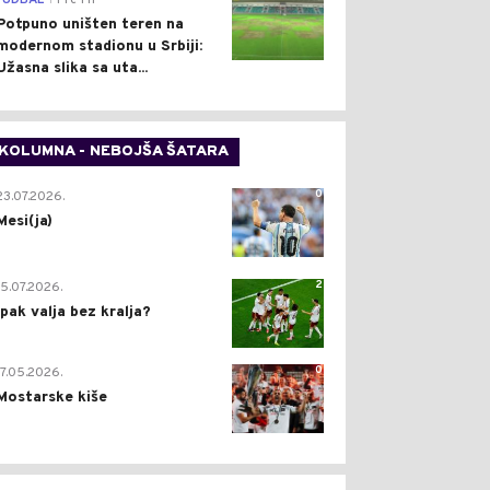
FUDBAL
Pre 1 h
Potpuno uništen teren na
modernom stadionu u Srbiji:
Užasna slika sa uta...
KOLUMNA - NEBOJŠA ŠATARA
0
23.07.2026.
Mesi(ja)
2
15.07.2026.
Ipak valja bez kralja?
0
17.05.2026.
Mostarske kiše