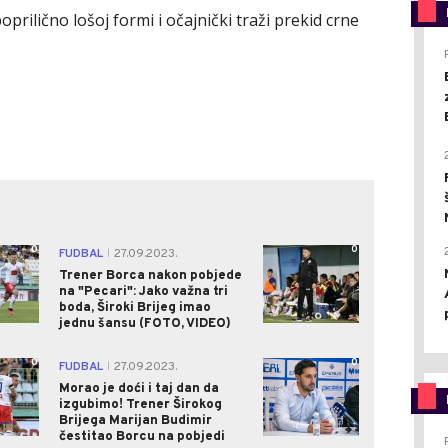
poprilično lošoj formi i očajnički traži prekid crne
0
0
FUDBAL
27.09.2023.
|
Trener Borca nakon pobjede
na "Pecari": Jako važna tri
boda, Široki Brijeg imao
jednu šansu (FOTO, VIDEO)
0
0
FUDBAL
27.09.2023.
|
Morao je doći i taj dan da
izgubimo! Trener Širokog
Brijega Marijan Budimir
čestitao Borcu na pobjedi