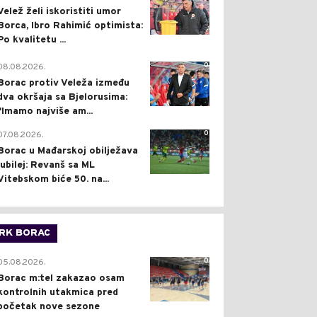
Velež želi iskoristiti umor
Borca, Ibro Rahimić optimista:
Po kvalitetu ...
0
08.08.2026.
Borac protiv Veleža između
dva okršaja sa Bjelorusima:
"Imamo najviše am...
0
07.08.2026.
Borac u Mađarskoj obilježava
jubilej: Revanš sa ML
Vitebskom biće 50. na...
RK BORAC
0
05.08.2026.
Borac m:tel zakazao osam
kontrolnih utakmica pred
početak nove sezone