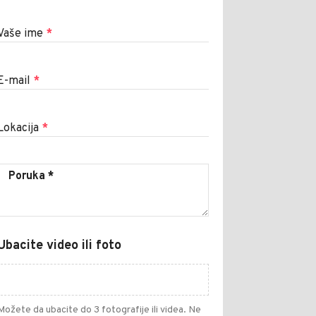
Vaše ime
*
E-mail
*
Lokacija
*
Ubacite video ili foto
Možete da ubacite do 3 fotografije ili videa. Ne