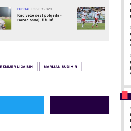
0
0
FUDBAL
28.09.2023.
|
Kad veže šest pobjeda -
Borac osvoji titulu!
REMIJER LIGA BIH
MARIJAN BUDIMIR