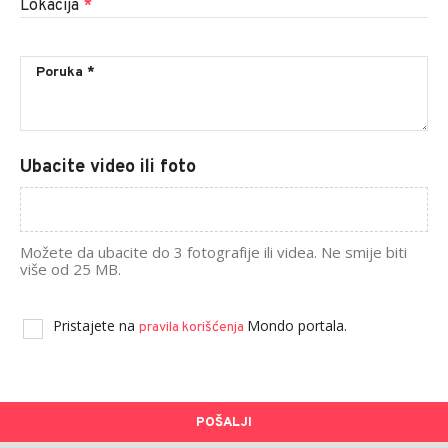
Lokacija
*
Ubacite video ili foto
Možete da ubacite do 3 fotografije ili videa. Ne smije biti
više od 25 MB.
Pristajete na
Mondo portala.
pravila korišćenja
POŠALJI