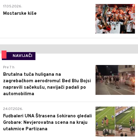
0
17.05.2026.
Mostarske kiše
NAVIJAČI
0
Pre 7 h
Brutalna tuča huligana na
zagrebačkom aerodromu! Bed Blu Bojsi
napravili sačekušu, navijači padali po
automobilima
0
24.07.2026.
Fudbaleri UNA Štrasena šokirano gledali
Grobare: Nevjerovatna scena na kraju
utakmice Partizana