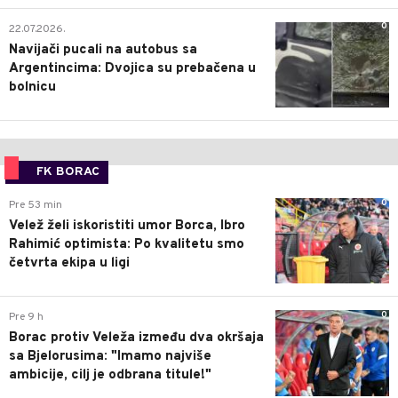
0
22.07.2026.
Navijači pucali na autobus sa
Argentincima: Dvojica su prebačena u
bolnicu
FK BORAC
0
Pre 53 min
Velež želi iskoristiti umor Borca, Ibro
Rahimić optimista: Po kvalitetu smo
četvrta ekipa u ligi
0
Pre 9 h
Borac protiv Veleža između dva okršaja
sa Bjelorusima: "Imamo najviše
ambicije, cilj je odbrana titule!"