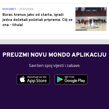
0
RUKOMET
27.07.2026.
|
Borac krenuo jako od starta, igrači
jedva dočekali početak priprema: Cilj se
zna - titula!
PREUZMI NOVU MONDO APLIKACIJU
Savršen spoj vijesti i zabave.