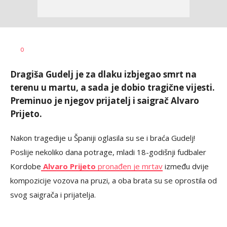
Bojan
AUTOR
0
Jakovljević
Dragiša Gudelj je za dlaku izbjegao smrt na
terenu u martu, a sada je dobio tragične vijesti.
Preminuo je njegov prijatelj i saigrač Alvaro
Prijeto.
Nakon tragedije u Španiji oglasila su se i braća Gudelj!
Poslije nekoliko dana potrage, mladi 18-godišnji fudbaler
Kordobe
Alvaro Prijeto
pronađen je mrtav
između dvije
kompozicije vozova na pruzi, a oba brata su se oprostila od
svog saigrača i prijatelja.