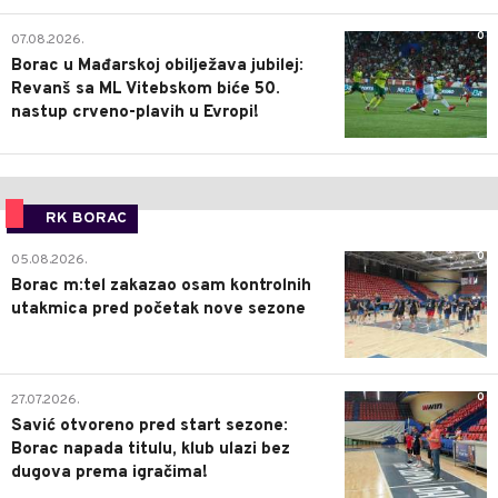
0
07.08.2026.
Borac u Mađarskoj obilježava jubilej:
Revanš sa ML Vitebskom biće 50.
nastup crveno-plavih u Evropi!
RK BORAC
0
05.08.2026.
Borac m:tel zakazao osam kontrolnih
utakmica pred početak nove sezone
0
27.07.2026.
Savić otvoreno pred start sezone:
Borac napada titulu, klub ulazi bez
dugova prema igračima!