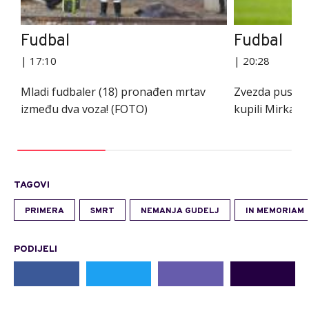
Fudbal
Fudbal
| 17:10
| 20:28
Mladi fudbaler (18) pronađen mrtav
Zvezda pustila
između dva voza! (FOTO)
kupili Mirka - 
TAGOVI
PRIMERA
SMRT
NEMANJA GUDELJ
IN MEMORIAM
PODIJELI