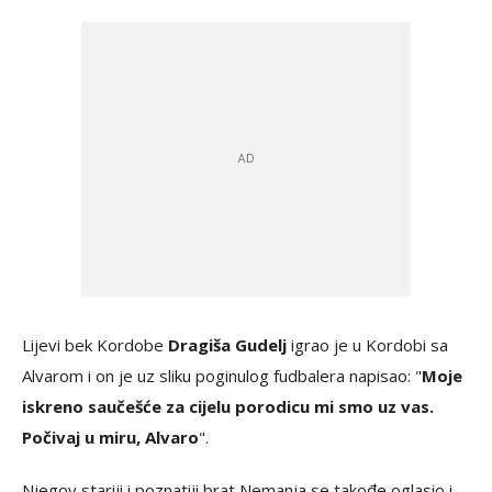
Lijevi bek Kordobe
Dragiša Gudelj
igrao je u Kordobi sa
Alvarom i on je uz sliku poginulog fudbalera napisao: "
Moje
iskreno saučešće za cijelu porodicu mi smo uz vas.
Počivaj u miru, Alvaro
".
Njegov stariji i poznatiji brat Nemanja se takođe oglasio i