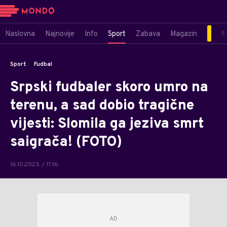
Naslovna
Najnovije
Info
Sport
Zabava
Magazin
M
Sport
Fudbal
Srpski fudbaler skoro umro na
terenu, a sad dobio tragične
vijesti: Slomila ga jeziva smrt
saigrača! (FOTO)
16.10.2023. / 17:16