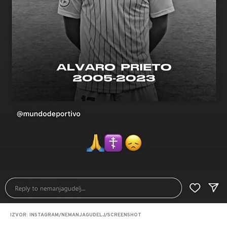
IZVOR: INSTAGRAM/NEMANJAGUDELJ/SCREENSHOT