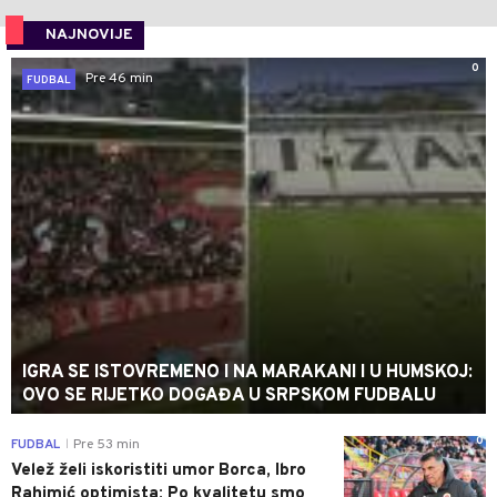
NAJNOVIJE
0
Pre 46 min
FUDBAL
IGRA SE ISTOVREMENO I NA MARAKANI I U HUMSKOJ:
OVO SE RIJETKO DOGAĐA U SRPSKOM FUDBALU
0
FUDBAL
Pre 53 min
|
Velež želi iskoristiti umor Borca, Ibro
Rahimić optimista: Po kvalitetu smo