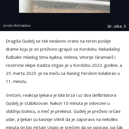
IZVOR: PROFIMEDIA
Br. slika: 5
Dragiša Gudelj se tek nedavno vratio na teren poslije
drame koju je on preživeo igrajući za Kordobu. Nekadašnji
fudbaler mladog tima Ajaksa, Velena, Vitorije Giramaeš i
rezervne ekipe Kadiza stigao je u Kordobu 2022. godine, a
25. marta 2023. je na meču sa Rasing Ferolom kolabirao u
11. minutu.
Srećom, reakcija ljekara je bila brza i uz dva defibrilatora
Gudelj je stabilizovan. Nakon 10 minuta je odvezen u
obližnju bolnicu, a meč je prekinut. Gudelj je preživio srčani
udar, a ljekari su kasnije otkrili da je zaporavo na nekoliko
minuta on bio mrtav! Uspio je srećom da se oporavi, pa čak