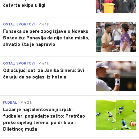
četvrta ekipa u ligi
0
OSTALI SPORTOVI
Pre 1 h
|
Fonseka se pere zbog izjave o Novaku
Đokoviću: Ponavlja da nije tako mislio,
shvatio šta je napravio
0
OSTALI SPORTOVI
Pre 1 h
|
Odlučujući sati za Janika Sinera: Svi
čekaju da se oglasi iz hotela
0
FUDBAL
Pre 2 h
|
Lazar je najtalentovaniji srpski
fudbaler, pogledajte zašto: Pretrčao
preko cijelog terena, pa driblao i
Diletinog muža