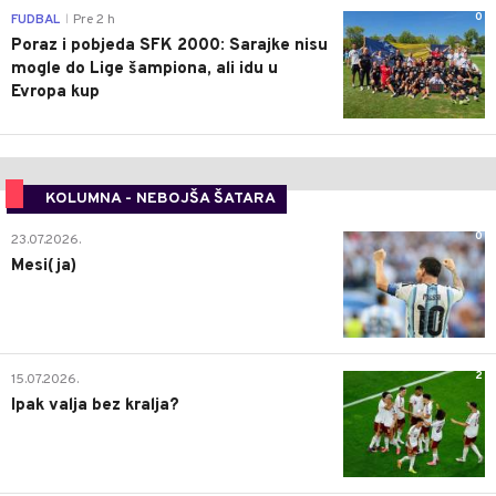
0
FUDBAL
Pre 2 h
|
Poraz i pobjeda SFK 2000: Sarajke nisu
mogle do Lige šampiona, ali idu u
Evropa kup
KOLUMNA - NEBOJŠA ŠATARA
0
23.07.2026.
Mesi(ja)
2
15.07.2026.
Ipak valja bez kralja?