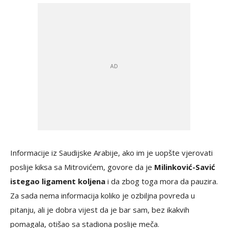
Informacije iz Saudijske Arabije, ako im je uopšte vjerovati
poslije kiksa sa Mitrovićem, govore da je
Milinković-Savić
istegao ligament koljena
i da zbog toga mora da pauzira.
Za sada nema informacija koliko je ozbiljna povreda u
pitanju, ali je dobra vijest da je bar sam, bez ikakvih
pomagala, otišao sa stadiona poslije meča.