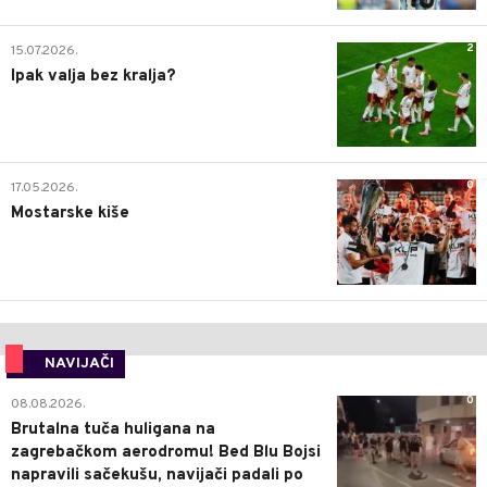
2
15.07.2026.
Ipak valja bez kralja?
0
17.05.2026.
Mostarske kiše
NAVIJAČI
0
08.08.2026.
Brutalna tuča huligana na
zagrebačkom aerodromu! Bed Blu Bojsi
napravili sačekušu, navijači padali po