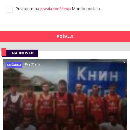
Pristajete na
Mondo portala.
pravila korišćenja
POŠALJI
NAJNOVIJE
0
Pre 31 min
KOŠARKA