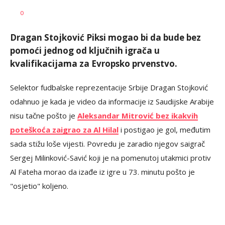
Dragan
AUTOR
0
Šutvić
Dragan Stojković Piksi mogao bi da bude bez
pomoći jednog od ključnih igrača u
kvalifikacijama za Evropsko prvenstvo.
Selektor fudbalske reprezentacije Srbije Dragan Stojković
odahnuo je kada je video da informacije iz Saudijske Arabije
nisu tačne pošto je
Aleksandar Mitrović bez ikakvih
poteškoća zaigrao za Al Hilal
i postigao je gol, međutim
sada stižu loše vijesti. Povredu je zaradio njegov saigrač
Sergej Milinković-Savić koji je na pomenutoj utakmici protiv
Al Fateha morao da izađe iz igre u 73. minutu pošto je
"osjetio" koljeno.