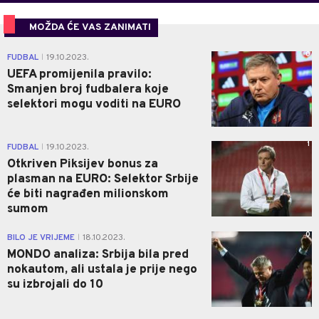
MOŽDA ĆE VAS ZANIMATI
0
FUDBAL
19.10.2023.
|
UEFA promijenila pravilo:
Smanjen broj fudbalera koje
selektori mogu voditi na EURO
1
FUDBAL
19.10.2023.
|
Otkriven Piksijev bonus za
plasman na EURO: Selektor Srbije
će biti nagrađen milionskom
sumom
0
BILO JE VRIJEME
18.10.2023.
|
MONDO analiza: Srbija bila pred
nokautom, ali ustala je prije nego
su izbrojali do 10