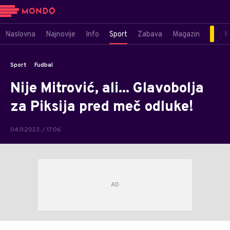
Naslovna
Najnovije
Info
Sport
Zabava
Magazin
M
Sport
Fudbal
Nije Mitrović, ali... Glavobolja
za Piksija pred meč odluke!
04.11.2023. / 17:06