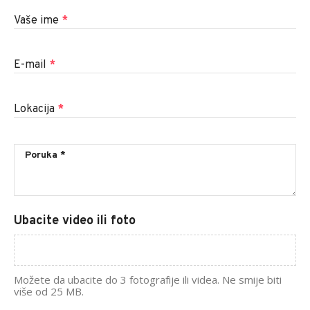
Vaše ime
*
E-mail
*
Lokacija
*
Ubacite video ili foto
Možete da ubacite do 3 fotografije ili videa. Ne smije biti
više od 25 MB.