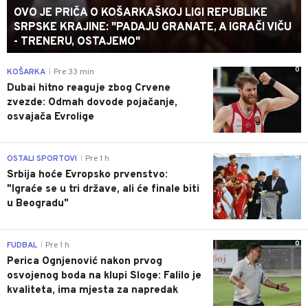
OVO JE PRIČA O KOŠARKAŠKOJ LIGI REPUBLIKE
SRPSKE KRAJINE: "PADAJU GRANATE, A IGRAČI VIČU
- TRENERU, OSTAJEMO"
0
KOŠARKA
Pre 33 min
|
Dubai hitno reaguje zbog Crvene
zvezde: Odmah dovode pojačanje,
osvajača Evrolige
0
OSTALI SPORTOVI
Pre 1 h
|
Srbija hoće Evropsko prvenstvo:
"Igraće se u tri države, ali će finale biti
u Beogradu"
0
FUDBAL
Pre 1 h
|
Perica Ognjenović nakon prvog
osvojenog boda na klupi Sloge: Falilo je
kvaliteta, ima mjesta za napredak