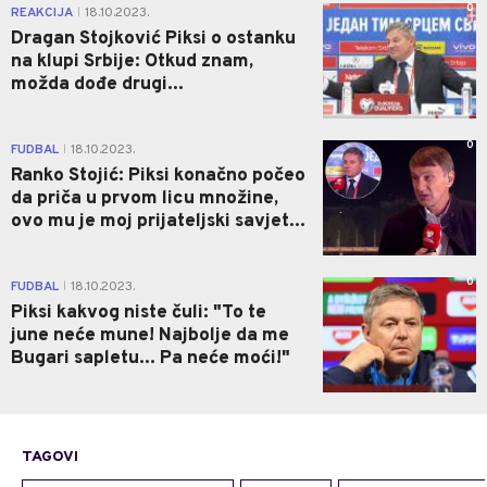
0
REAKCIJA
18.10.2023.
|
Dragan Stojković Piksi o ostanku
na klupi Srbije: Otkud znam,
možda dođe drugi...
0
FUDBAL
18.10.2023.
|
Ranko Stojić: Piksi konačno počeo
da priča u prvom licu množine,
ovo mu je moj prijateljski savjet...
0
FUDBAL
18.10.2023.
|
Piksi kakvog niste čuli: "To te
june neće mune! Najbolje da me
Bugari sapletu... Pa neće moći!"
TAGOVI