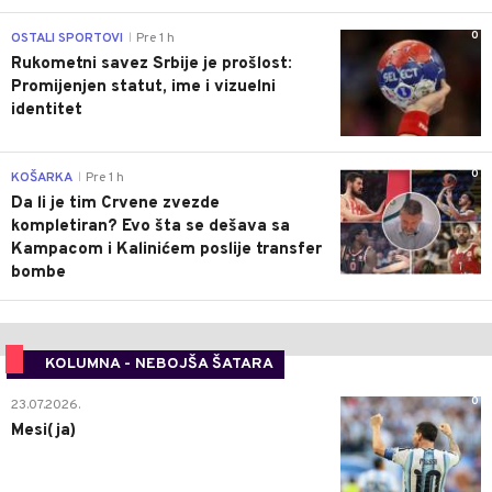
0
OSTALI SPORTOVI
Pre 1 h
|
Rukometni savez Srbije je prošlost:
Promijenjen statut, ime i vizuelni
identitet
0
KOŠARKA
Pre 1 h
|
Da li je tim Crvene zvezde
kompletiran? Evo šta se dešava sa
Kampacom i Kalinićem poslije transfer
bombe
KOLUMNA - NEBOJŠA ŠATARA
0
23.07.2026.
Mesi(ja)