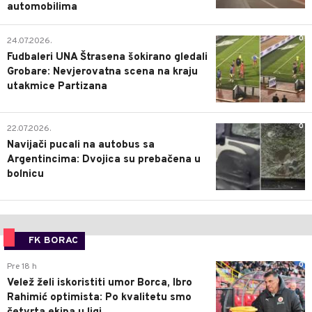
automobilima
0
24.07.2026.
Fudbaleri UNA Štrasena šokirano gledali
Grobare: Nevjerovatna scena na kraju
utakmice Partizana
0
22.07.2026.
Navijači pucali na autobus sa
Argentincima: Dvojica su prebačena u
bolnicu
FK BORAC
0
Pre 18 h
Velež želi iskoristiti umor Borca, Ibro
Rahimić optimista: Po kvalitetu smo