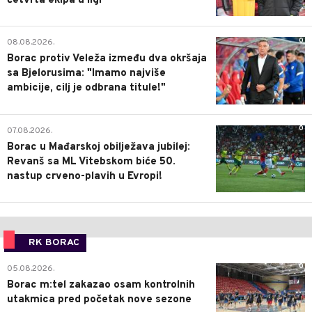
četvrta ekipa u ligi
0
08.08.2026.
Borac protiv Veleža između dva okršaja
sa Bjelorusima: "Imamo najviše
ambicije, cilj je odbrana titule!"
0
07.08.2026.
Borac u Mađarskoj obilježava jubilej:
Revanš sa ML Vitebskom biće 50.
nastup crveno-plavih u Evropi!
RK BORAC
0
05.08.2026.
Borac m:tel zakazao osam kontrolnih
utakmica pred početak nove sezone