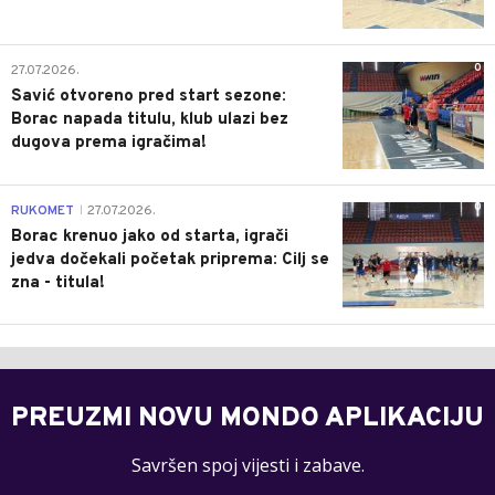
0
27.07.2026.
Savić otvoreno pred start sezone:
Borac napada titulu, klub ulazi bez
dugova prema igračima!
0
RUKOMET
27.07.2026.
|
Borac krenuo jako od starta, igrači
jedva dočekali početak priprema: Cilj se
zna - titula!
PREUZMI NOVU MONDO APLIKACIJU
Savršen spoj vijesti i zabave.