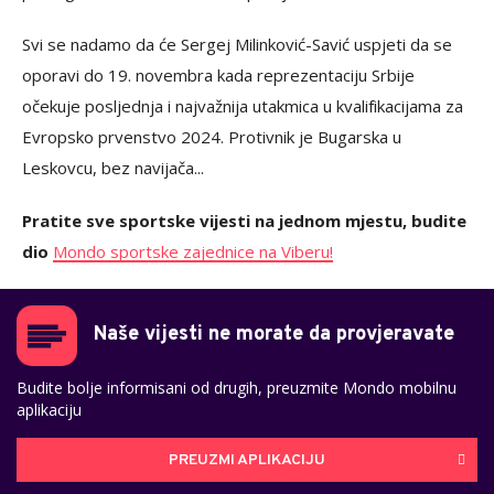
Svi se nadamo da će Sergej Milinković-Savić uspjeti da se
oporavi do 19. novembra kada reprezentaciju Srbije
očekuje posljednja i najvažnija utakmica u kvalifikacijama za
Evropsko prvenstvo 2024. Protivnik je Bugarska u
Leskovcu, bez navijača...
Pratite sve sportske vijesti na jednom mjestu, budite
dio
Mondo sportske zajednice na Viberu!
Naše vijesti ne morate da provjeravate
Budite bolje informisani od drugih, preuzmite Mondo mobilnu
aplikaciju
PREUZMI APLIKACIJU