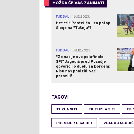
MOŽDA ĆE VAS ZANIMATI
FUDBAL
16.12.2023.
|
Het-trik Pantelića - za potop
Sloge na "Tušnju"!
FUDBAL
08.12.2023.
|
"Za nas je ovo polufinale
SP!" Jagodić pred Posušje
govorio i o duelu sa Borcem:
Nisu nas ponizili, već
porazili!
TAGOVI
TUZLA SITI
FK TUZLA SITI
FK 
PREMIJER LIGA BIH
VLADO JAGODIĆ