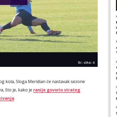
Br. slika: 4
og kola, Sloga Meridian će nastavak sezone
a, što je, kako je
ranije govorio strateg
kivanja
.