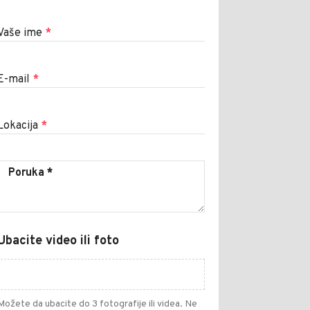
Vaše ime
*
E-mail
*
Lokacija
*
Ubacite video ili foto
Možete da ubacite do 3 fotografije ili videa. Ne