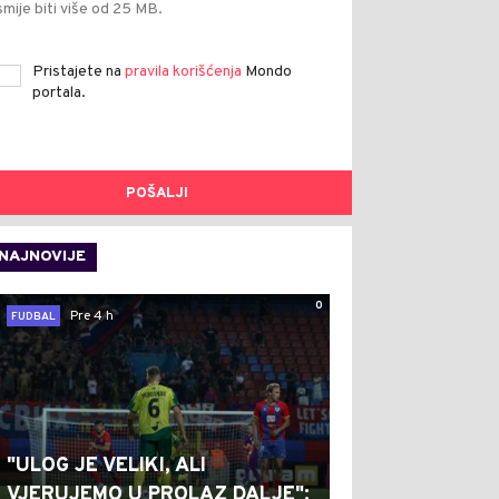
smije biti više od 25 MB.
Pristajete na
pravila korišćenja
Mondo
portala.
POŠALJI
NAJNOVIJE
0
Pre 4 h
FUDBAL
"ULOG JE VELIKI, ALI
VJERUJEMO U PROLAZ DALJE":