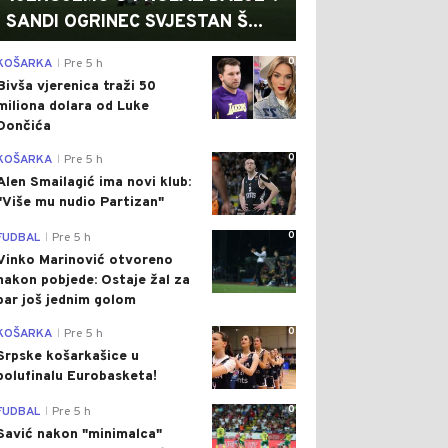
SANDI OGRINEC SVJESTAN Š...
0
KOŠARKA
Pre 5 h
|
Bivša vjerenica traži 50
miliona dolara od Luke
Dončića
0
KOŠARKA
Pre 5 h
|
Alen Smailagić ima novi klub:
"Više mu nudio Partizan"
0
FUDBAL
Pre 5 h
|
Vinko Marinović otvoreno
nakon pobjede: Ostaje žal za
bar još jednim golom
0
KOŠARKA
Pre 5 h
|
Srpske košarkašice u
polufinalu Eurobasketa!
0
FUDBAL
Pre 5 h
|
Savić nakon "minimalca"