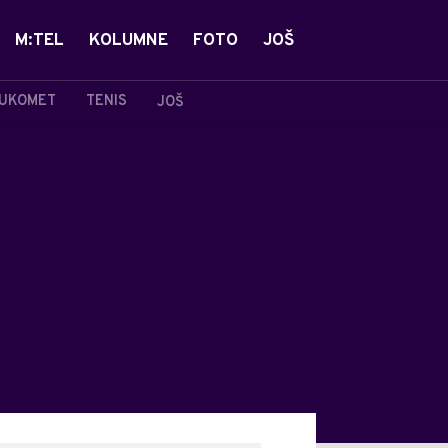
M:TEL
KOLUMNE
FOTO
JOŠ
UKOMET
TENIS
JOŠ