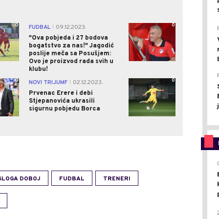
0
0
FUDBAL
09.12.2023.
|
"Ova pobjeda i 27 bodova
bogatstvo za nas!" Jagodić
poslije meča sa Posušjem:
Ovo je proizvod rada svih u
klubu!
0
0
NOVI TRIJUMF
02.12.2023.
|
Prvenac Erere i debi
Stjepanovića ukrasili
sigurnu pobjedu Borca
SLOGA DOBOJ
FUDBAL
TRENERI