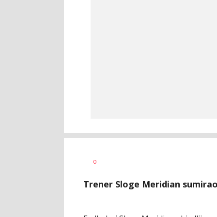
Dragan
AUTOR
0
Šutvić
Trener Sloge Meridian sumirao