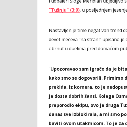
Fudbaleri Sloge Meridian ubjedljivo 
"Tušnju" (3:0)
, u posljednjem jesenj
Nastavljen je time negativan trend 
devet mečeva "na strani" upisano je
obrnut u duelima pred domaćom pub
"
Upozoravao sam igrače da je bita
kako smo se dogovorili. Primimo d
prekida, iz kornera, to je nedopust
je dosta dobrih šansi. Kolega Osma
preporodio ekipu, ovo je druga Tuzl
danas sve izblokirala, a mi smo 
baviti ovom utakmicom. To je za d