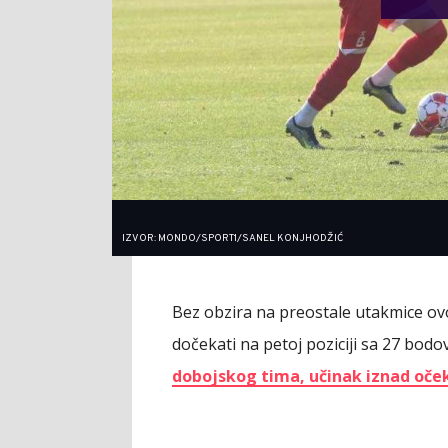
IZVOR: MONDO/SPORT1/SANEL KONJHODŽIĆ
Bez obzira na preostale utakmice ov
dočekati na petoj poziciji sa 27 bodov
dobojskog tima, učinak iznad oče