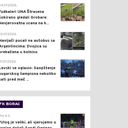
0
24.07.2026.
Fudbaleri UNA Štrasena
šokirano gledali Grobare:
Nevjerovatna scena na k...
0
22.07.2026.
Navijači pucali na autobus sa
Argentincima: Dvojica su
prebačena u bolnicu
1
07.07.2026.
Levski se oglasio: Saopštenje
bugarskog šampiona nekoliko
sati pred meč ...
FK BORAC
0
Pre 4 h
"Ulog je veliki, ali vjerujemo u