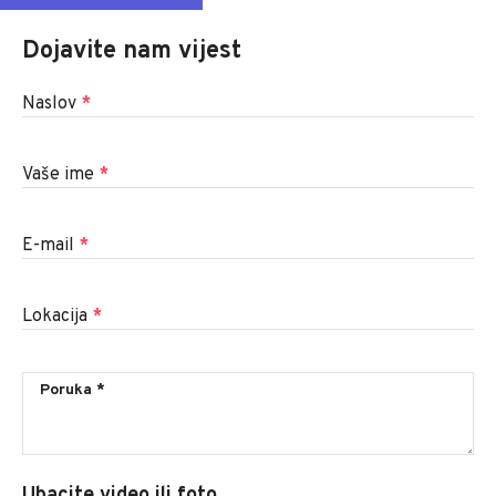
Dojavite nam vijest
Naslov
*
Vaše ime
*
E-mail
*
Lokacija
*
Ubacite video ili foto