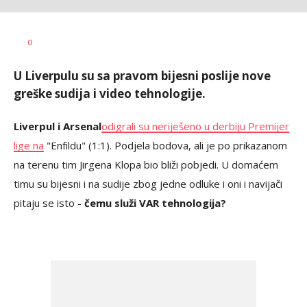
0
U Liverpulu su sa pravom bijesni poslije nove
greške sudija i video tehnologije.
Liverpul i Arsenal
odigrali su neriješeno u derbiju Premijer
lige na
"Enfildu" (1:1). Podjela bodova, ali je po prikazanom
na terenu tim Jirgena Klopa bio bliži pobjedi. U domaćem
timu su bijesni i na sudije zbog jedne odluke i oni i navijači
pitaju se isto -
čemu služi VAR tehnologija?