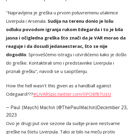
"Napravljena je greška u prvom poluvremenu utakmice
Liverpula i Arsenala.
Sudija na terenu donio je lošu
odluku povodom igranja rukom Edegarda i to je bila
jasna i očigledna greška što znači da je VAR morao da
reaguje i da dosudi jedanaesterac, što se nije
dogodilo
. Sprovešćemo istragu i utvrdićemo kako je došlo
do greške. Kontaktirali smo i predstavnike Liverpula i
priznali grešku", navodi se u saoptšenju.
How the hell wasn't this given as a handball against
Odegaard???
#LIVARS
pic.twitter.com/0PO8f87UzU
December 23,
— Paul (Maych) Machin (@ThePaulMachin)
2023
Ovo je drugi put ove sezone da sudije prave nestvarne
greške na štetu Liverpula. Tako je bilo na meču protiv