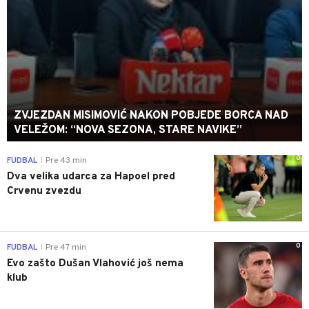
ZVJEZDAN MISIMOVIĆ NAKON POBJEDE BORCA NAD
VELEŽOM: “NOVA SEZONA, STARE NAVIKE”
0
FUDBAL
Pre 43 min
|
Dva velika udarca za Hapoel pred
Crvenu zvezdu
0
FUDBAL
Pre 47 min
|
Evo zašto Dušan Vlahović još nema
klub