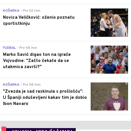
0
KOŠARKA
Pre 52 min
|
Novica Veličković: oženio poznatu
sportistkinju
0
FUDBAL
Pre 58 min
|
Marko Savić digao ton na igrače
Vojvodine: "Zašto čekate da se
utakmica završi?"
0
KOŠARKA
Pre 58 min
|
"Zvezda je sad raskinula s prošlošću":
U Španiji oduševljeni kakav tim je dobio
Ibon Navaro