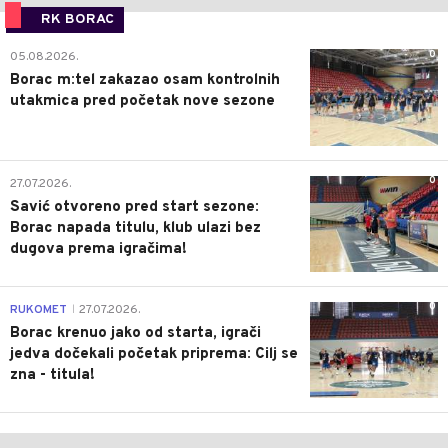
RK BORAC
0
05.08.2026.
Borac m:tel zakazao osam kontrolnih
utakmica pred početak nove sezone
0
27.07.2026.
Savić otvoreno pred start sezone:
Borac napada titulu, klub ulazi bez
dugova prema igračima!
0
RUKOMET
27.07.2026.
|
Borac krenuo jako od starta, igrači
jedva dočekali početak priprema: Cilj se
zna - titula!