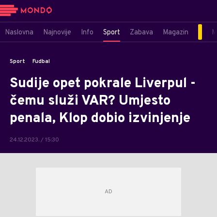
Naslovna
Najnovije
Info
Sport
Zabava
Magazin
M
Sport
Fudbal
Sudije opet pokrale Liverpul -
čemu služi VAR? Umjesto
penala, Klop dobio izvinjenje
24.12.2023. / 15:30