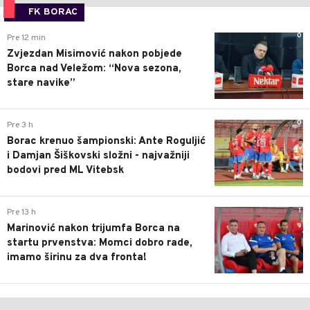
FK BORAC
0
Pre 12 min
Zvjezdan Misimović nakon pobjede
Borca nad Veležom: “Nova sezona,
stare navike”
0
Pre 3 h
Borac krenuo šampionski: Ante Roguljić
i Damjan Šiškovski složni - najvažniji
bodovi pred ML Vitebsk
1
Pre 13 h
Marinović nakon trijumfa Borca na
startu prvenstva: Momci dobro rade,
imamo širinu za dva fronta!