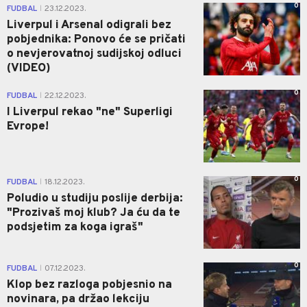
0
FUDBAL
23.12.2023.
|
Liverpul i Arsenal odigrali bez
pobjednika: Ponovo će se pričati
o nevjerovatnoj sudijskoj odluci
(VIDEO)
0
FUDBAL
22.12.2023.
|
I Liverpul rekao "ne" Superligi
Evrope!
0
FUDBAL
18.12.2023.
|
Poludio u studiju poslije derbija:
"Prozivaš moj klub? Ja ću da te
podsjetim za koga igraš"
0
FUDBAL
07.12.2023.
|
Klop bez razloga pobjesnio na
novinara, pa držao lekciju