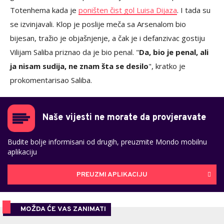
Totenhema kada je
poništen čist gol Luisa Dijaza
. I tada su
se izvinjavali. Klop je poslije meča sa Arsenalom bio
bijesan, tražio je objašnjenje, a čak je i defanzivac gostiju
Vilijam Saliba priznao da je bio penal. "
Da, bio je penal, ali
ja nisam sudija, ne znam šta se desilo
", kratko je
prokomentarisao Saliba.
Naše vijesti ne morate da provjeravate
Budite bolje informisani od drugih, preuzmite Mondo mobilnu
aplikaciju
PREUZMI APLIKACIJU
MOŽDA ĆE VAS ZANIMATI