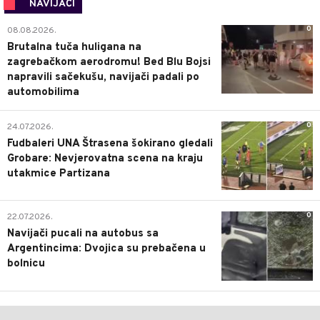
NAVIJAČI
0
08.08.2026.
Brutalna tuča huligana na
zagrebačkom aerodromu! Bed Blu Bojsi
napravili sačekušu, navijači padali po
automobilima
0
24.07.2026.
Fudbaleri UNA Štrasena šokirano gledali
Grobare: Nevjerovatna scena na kraju
utakmice Partizana
0
22.07.2026.
Navijači pucali na autobus sa
Argentincima: Dvojica su prebačena u
bolnicu