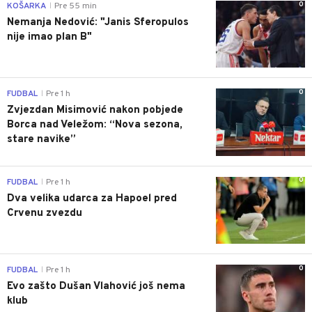
0
KOŠARKA
Pre 55 min
|
Nemanja Nedović: "Janis Sferopulos
nije imao plan B"
0
FUDBAL
Pre 1 h
|
Zvjezdan Misimović nakon pobjede
Borca nad Veležom: “Nova sezona,
stare navike”
0
FUDBAL
Pre 1 h
|
Dva velika udarca za Hapoel pred
Crvenu zvezdu
0
FUDBAL
Pre 1 h
|
Evo zašto Dušan Vlahović još nema
klub