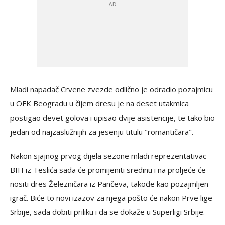
Mladi napadač Crvene zvezde odlično je odradio pozajmicu
u OFK Beogradu u čijem dresu je na deset utakmica
postigao devet golova i upisao dvije asistencije, te tako bio
jedan od najzaslužnijih za jesenju titulu "romantičara".
Nakon sjajnog prvog dijela sezone mladi reprezentativac
BIH iz Teslića sada će promijeniti sredinu i na proljeće će
nositi dres Železničara iz Pančeva, takođe kao pozajmljen
igrač. Biće to novi izazov za njega pošto će nakon Prve lige
Srbije, sada dobiti priliku i da se dokaže u Superligi Srbije.