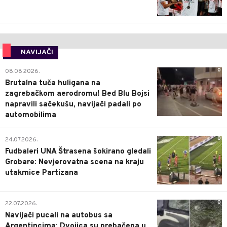
NAVIJAČI
0
08.08.2026.
Brutalna tuča huligana na
zagrebačkom aerodromu! Bed Blu Bojsi
napravili sačekušu, navijači padali po
automobilima
0
24.07.2026.
Fudbaleri UNA Štrasena šokirano gledali
Grobare: Nevjerovatna scena na kraju
utakmice Partizana
0
22.07.2026.
Navijači pucali na autobus sa
Argentincima: Dvojica su prebačena u