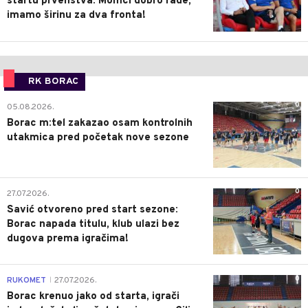
startu prvenstva: Momci dobro rade,
imamo širinu za dva fronta!
RK BORAC
0
05.08.2026.
Borac m:tel zakazao osam kontrolnih
utakmica pred početak nove sezone
0
27.07.2026.
Savić otvoreno pred start sezone:
Borac napada titulu, klub ulazi bez
dugova prema igračima!
0
RUKOMET
27.07.2026.
|
Borac krenuo jako od starta, igrači