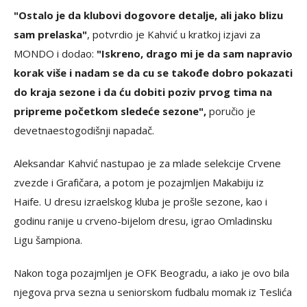
"Ostalo je da klubovi dogovore detalje, ali jako blizu
sam prelaska"
, potvrdio je Kahvić u kratkoj izjavi za
MONDO i dodao:
"Iskreno, drago mi je da sam napravio
korak više i nadam se da cu se takođe dobro pokazati
do kraja sezone i da ću dobiti poziv prvog tima na
pripreme početkom sledeće sezone",
poručio je
devetnaestogodišnji napadač.
Aleksandar Kahvić nastupao je za mlade selekcije Crvene
zvezde i Grafičara, a potom je pozajmljen Makabiju iz
Haife. U dresu izraelskog kluba je prošle sezone, kao i
godinu ranije u crveno-bijelom dresu, igrao Omladinsku
Ligu šampiona.
Nakon toga pozajmljen je OFK Beogradu, a iako je ovo bila
njegova prva sezna u seniorskom fudbalu momak iz Teslića