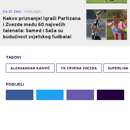
0
DA SE ZNA!
07.10.2021.
|
Kakvo priznanje! Igrači Partizana
i Zvezde među 60 najvećih
talenata: Samed i Saša su
budućnost svjetskog fudbala!
TAGOVI
ALEKSANDAR KAHVIĆ
FK CRVENA ZVEZDA
SUPERLIGA 
PODIJELI