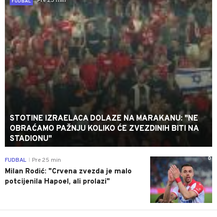
Pre 23 min
FUDBAL
STOTINE IZRAELACA DOLAZE NA MARAKANU: "NE
OBRAĆAMO PAŽNJU KOLIKO ĆE ZVEZDINIH BITI NA
STADIONU"
0
FUDBAL
Pre 25 min
|
Milan Rodić: "Crvena zvezda je malo
potcijenila Hapoel, ali prolazi"