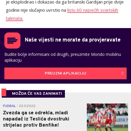
je eksplodirao i dokazao da ga britanski Gardijan prije dvije
godine nije slučajno uvrstio na
listu 60 najvećih svjetskih
talenata.
Naše vijesti ne morate da provjeravate
Budite bolje informisani od drugih, preuzmite Mondo mobilnu
aplikaciju
PREUZMI APLIKACIJU
MOŽDA ĆE VAS ZANIMATI
0
FUDBAL
02.11.2022.
|
Zvezda ga se odrekla, mladi
napadač iz Teslića dvostruki
strijelac protiv Benfike!