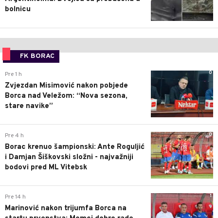
bolnicu
FK BORAC
0
Pre 1 h
Zvjezdan Misimović nakon pobjede
Borca nad Veležom: “Nova sezona,
stare navike”
0
Pre 4 h
Borac krenuo šampionski: Ante Roguljić
i Damjan Šiškovski složni - najvažniji
bodovi pred ML Vitebsk
1
Pre 14 h
Marinović nakon trijumfa Borca na