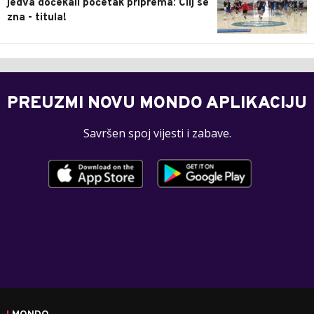
jedva dočekali početak priprema: Cilj se
zna - titula!
PREUZMI NOVU MONDO APLIKACIJU
Savršen spoj vijesti i zabave.