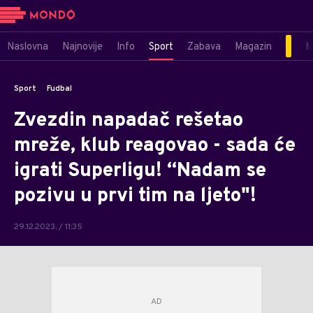
Naslovna
Najnovije
Info
Sport
Zabava
Magazin
M
Sport
Fudbal
Zvezdin napadač rešetao
mreže, klub reagovao - sada će
igrati Superligu! “Nadam se
pozivu u prvi tim na ljeto"!
29.12.2023. / 11:35