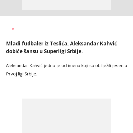
Goran
AUTOR
0
Arbutina
Mladi fudbaler iz Teslića, Aleksandar Kahvić
dobiće šansu u Superligi Srbije.
Aleksandar Kahvić jedno je od imena koji su obilježili jesen u
Prvoj ligi Srbije.