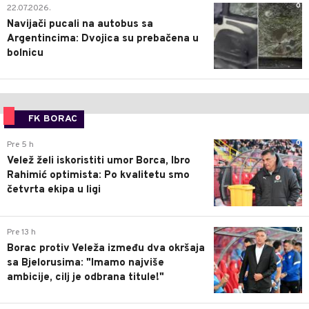
0
22.07.2026.
Navijači pucali na autobus sa
Argentincima: Dvojica su prebačena u
bolnicu
FK BORAC
0
Pre 5 h
Velež želi iskoristiti umor Borca, Ibro
Rahimić optimista: Po kvalitetu smo
četvrta ekipa u ligi
0
Pre 13 h
Borac protiv Veleža između dva okršaja
sa Bjelorusima: "Imamo najviše
ambicije, cilj je odbrana titule!"