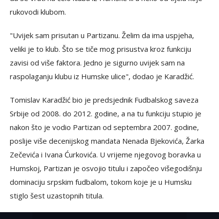
rukovodi klubom.
"Uvijek sam prisutan u Partizanu. Želim da ima uspjeha,
veliki je to klub. Što se tiče mog prisustva kroz funkciju
zavisi od više faktora. Jedno je sigurno uvijek sam na
raspolaganju klubu iz Humske ulice", dodao je Karadžić.
Tomislav Karadžić bio je predsjednik Fudbalskog saveza
Srbije od 2008. do 2012. godine, a na tu funkciju stupio je
nakon što je vodio Partizan od septembra 2007. godine,
poslije više decenijskog mandata Nenada Bjekovića, Žarka
Zečevića i Ivana Ćurkovića. U vrijeme njegovog boravka u
Humskoj, Partizan je osvojio titulu i započeo višegodišnju
dominaciju srpskim fudbalom, tokom koje je u Humsku
stiglo šest uzastopnih titula.