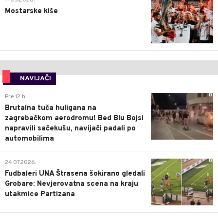
17.05.2026.
Mostarske kiše
NAVIJAČI
0
Pre 12 h
Brutalna tuča huligana na
zagrebačkom aerodromu! Bed Blu Bojsi
napravili sačekušu, navijači padali po
automobilima
0
24.07.2026.
Fudbaleri UNA Štrasena šokirano gledali
Grobare: Nevjerovatna scena na kraju
utakmice Partizana