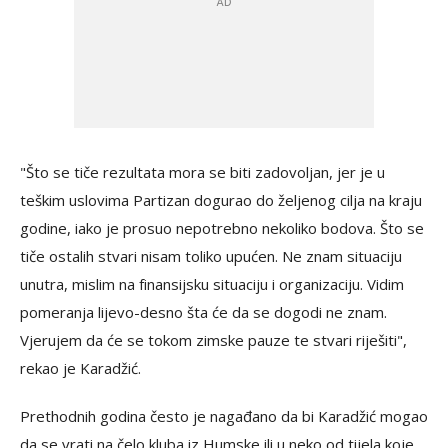
"Što se tiče rezultata mora se biti zadovoljan, jer je u
teškim uslovima Partizan dogurao do željenog cilja na kraju
godine, iako je prosuo nepotrebno nekoliko bodova. Što se
tiče ostalih stvari nisam toliko upućen. Ne znam situaciju
unutra, mislim na finansijsku situaciju i organizaciju. Vidim
pomeranja lijevo-desno šta će da se dogodi ne znam.
Vjerujem da će se tokom zimske pauze te stvari riješiti",
rekao je Karadžić.
Prethodnih godina često je nagađano da bi Karadžić mogao
da se vrati na čelo kluba iz Humske ili u neko od tijela koje