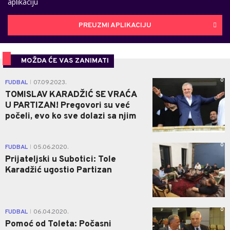
aplikaciju
PREUZMI APLIKACIJU
MOŽDA ĆE VAS ZANIMATI
0
FUDBAL
07.09.2023.
|
TOMISLAV KARADŽIĆ SE VRAĆA
U PARTIZAN! Pregovori su već
počeli, evo ko sve dolazi sa njim
0
FUDBAL
05.06.2020.
|
Prijateljski u Subotici: Tole
Karadžić ugostio Partizan
0
FUDBAL
06.04.2020.
|
Pomoć od Toleta: Počasni