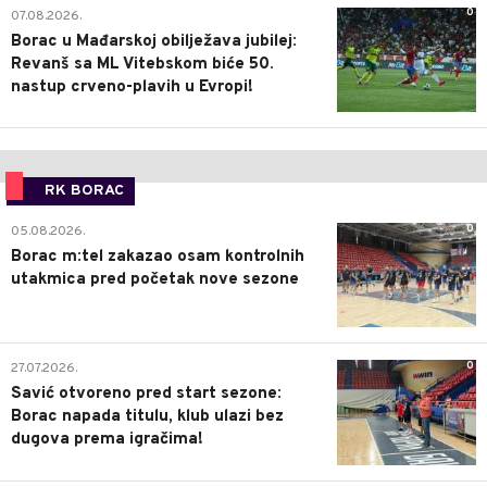
0
07.08.2026.
Borac u Mađarskoj obilježava jubilej:
Revanš sa ML Vitebskom biće 50.
nastup crveno-plavih u Evropi!
RK BORAC
0
05.08.2026.
Borac m:tel zakazao osam kontrolnih
utakmica pred početak nove sezone
0
27.07.2026.
Savić otvoreno pred start sezone:
Borac napada titulu, klub ulazi bez
dugova prema igračima!