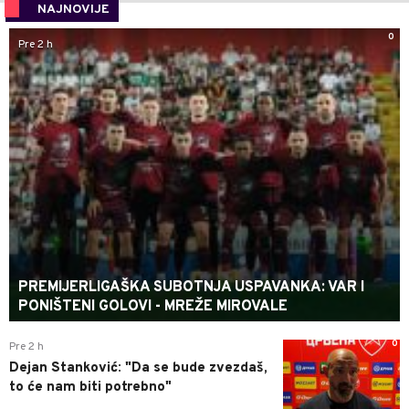
NAJNOVIJE
0
Pre 2 h
PREMIJERLIGAŠKA SUBOTNJA USPAVANKA: VAR I
PONIŠTENI GOLOVI - MREŽE MIROVALE
0
Pre 2 h
Dejan Stanković: "Da se bude zvezdaš,
to će nam biti potrebno"