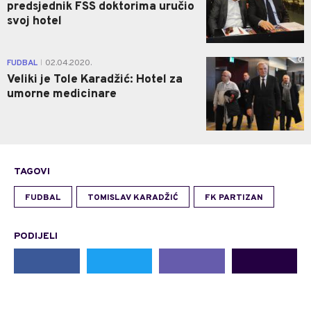
predsjednik FSS doktorima uručio
svoj hotel
0
FUDBAL
02.04.2020.
|
Veliki je Tole Karadžić: Hotel za
umorne medicinare
TAGOVI
FUDBAL
TOMISLAV KARADŽIĆ
FK PARTIZAN
PODIJELI