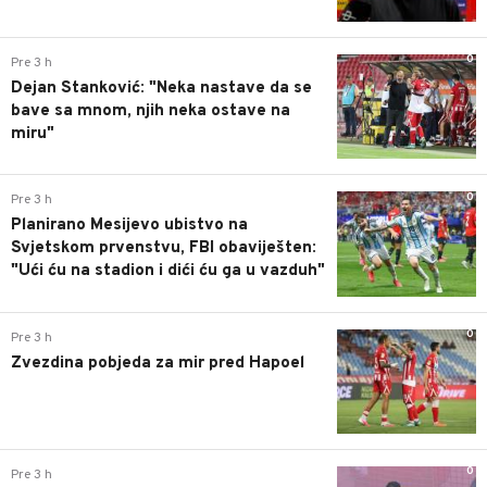
0
Pre 3 h
Dejan Stanković: "Neka nastave da se
bave sa mnom, njih neka ostave na
miru"
0
Pre 3 h
Planirano Mesijevo ubistvo na
Svjetskom prvenstvu, FBI obaviješten:
"Ući ću na stadion i dići ću ga u vazduh"
0
Pre 3 h
Zvezdina pobjeda za mir pred Hapoel
0
Pre 3 h