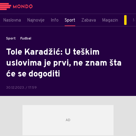
Naslovna
Najnovije
Info
Sport
Zabava
Magazin
M
Sport
Fudbal
Tole Karadžić: U teškim
uslovima je prvi, ne znam šta
će se dogoditi
30.12.2023. / 17:59