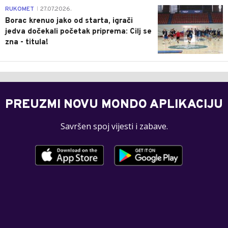
0
RUKOMET
27.07.2026.
|
Borac krenuo jako od starta, igrači
jedva dočekali početak priprema: Cilj se
zna - titula!
PREUZMI NOVU MONDO APLIKACIJU
Savršen spoj vijesti i zabave.