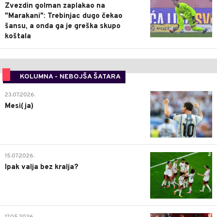
Zvezdin golman zaplakao na
"Marakani": Trebinjac dugo čekao
šansu, a onda ga je greška skupo
koštala
KOLUMNA - NEBOJŠA ŠATARA
0
23.07.2026.
Mesi(ja)
2
15.07.2026.
Ipak valja bez kralja?
0