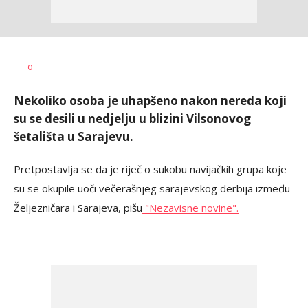
Nebojša
AUTOR
0
Šatara
Nekoliko osoba je uhapšeno nakon nereda koji
su se desili u nedjelju u blizini Vilsonovog
šetališta u Sarajevu.
Pretpostavlja se da je riječ o sukobu navijačkih grupa koje
su se okupile uoči večerašnjeg sarajevskog derbija između
Željezničara i Sarajeva, pišu
"Nezavisne novine".