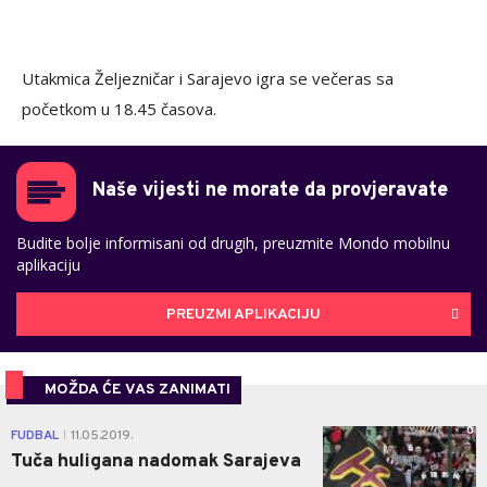
Utakmica Željezničar i Sarajevo igra se večeras sa
početkom u 18.45 časova.
Naše vijesti ne morate da provjeravate
Budite bolje informisani od drugih, preuzmite Mondo mobilnu
aplikaciju
PREUZMI APLIKACIJU
MOŽDA ĆE VAS ZANIMATI
0
FUDBAL
11.05.2019.
|
Tuča huligana nadomak Sarajeva