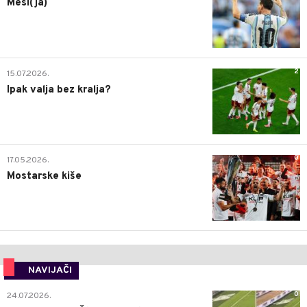
Mesi(ja)
2
15.07.2026.
Ipak valja bez kralja?
0
17.05.2026.
Mostarske kiše
NAVIJAČI
0
24.07.2026.