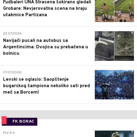
Fudbaleri UNA Štrasena šokirano gledali
Grobare: Nevjerovatna scena na kraju
utakmice Partizana
0
22.07.2026.
Navijači pucali na autobus sa
Argentincima: Dvojica su prebačena u
bolnicu
1
07.07.2026.
Levski se oglasio: Saopštenje
bugarskog šampiona nekoliko sati pred
meč sa Borcem!
FK BORAC
0
Pre 9 h