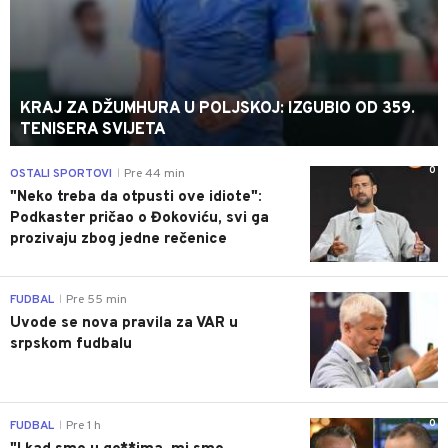
KRAJ ZA DŽUMHURA U POLJSKOJ: IZGUBIO OD 359.
TENISERA SVIJETA
0
OSTALI SPORTOVI
Pre 44 min
|
"Neko treba da otpusti ove idiote":
Podkaster pričao o Đokoviću, svi ga
prozivaju zbog jedne rečenice
0
FUDBAL
Pre 55 min
|
Uvode se nova pravila za VAR u
srpskom fudbalu
0
FUDBAL
Pre 1 h
|