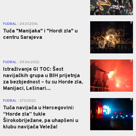
0
FUDBAL
24.07.2016.
|
Tuča "Manijaka" i "Hordi zla" u
centru Sarajeva
0
FUDBAL
29.06.2022.
|
Istraživanje GI TOC: Šest
navijačkih grupa u BIH prijetnja
za bezbjednost – tu su Horde zla,
Manijaci, Lešinari...
0
FUDBAL
27.11.2022.
|
Tuča navijača u Hercegovini:
“Horde zla” tukle
Širokobriježane, pa uhapšeni u
klubu navijača Veleža!