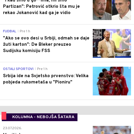
"I kad smo u go**ima, mi smo
Partizan": Petrović otkrio šta mu je
rekao Jokanović kad ga je vidio
0
FUDBAL
Pre 1 h
|
"Ako se ovo desi u Srbiji, odmah se daje
žuti karton": De Bleker preuzeo
Sudijsku komisiju FSS
0
OSTALI SPORTOVI
Pre 1 h
|
Srbija ide na Svjetsko prvenstvo: Velika
pobjeda rukometaša u "Pioniru"
KOLUMNA - NEBOJŠA ŠATARA
0
23.07.2026.