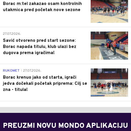
Borac m:tel zakazao osam kontrolnih
utakmica pred početak nove sezone
0
27.07.2026.
Savić otvoreno pred start sezone:
Borac napada titulu, klub ulazi bez
dugova prema igračima!
0
RUKOMET
27.07.2026.
|
Borac krenuo jako od starta, igrači
jedva dočekali početak priprema: Cilj se
zna - titula!
PREUZMI NOVU MONDO APLIKACIJU