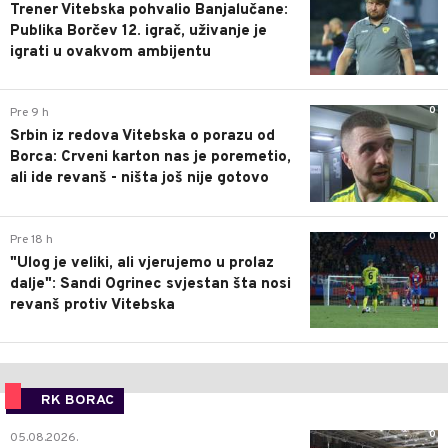
Trener Vitebska pohvalio Banjalučane:
Publika Borčev 12. igrač, uživanje je
igrati u ovakvom ambijentu
0
Pre 9 h
Srbin iz redova Vitebska o porazu od
Borca: Crveni karton nas je poremetio,
ali ide revanš - ništa još nije gotovo
0
Pre 18 h
"Ulog je veliki, ali vjerujemo u prolaz
dalje": Sandi Ogrinec svjestan šta nosi
revanš protiv Vitebska
RK BORAC
0
05.08.2026.