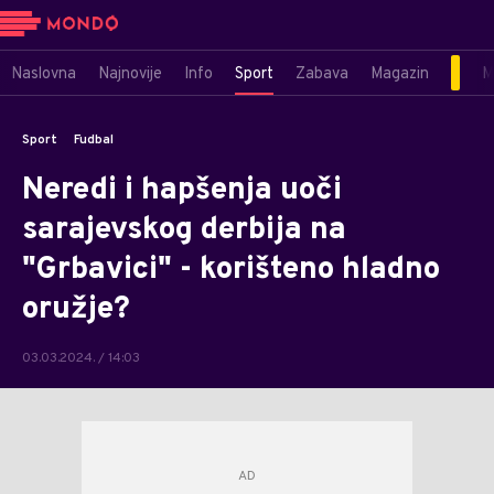
Naslovna
Najnovije
Info
Sport
Zabava
Magazin
M
Sport
Fudbal
Neredi i hapšenja uoči
sarajevskog derbija na
"Grbavici" - korišteno hladno
oružje?
03.03.2024. / 14:03