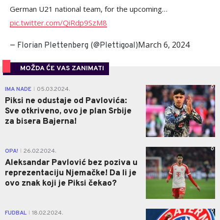
German U21 national team, for the upcoming…
pic.twitter.com/QiRdp9SzM8
March 6, 2024
— Florian Plettenberg (@Plettigoal)
MOŽDA ĆE VAS ZANIMATI
0
IMA NADE
05.03.2024.
|
Piksi ne odustaje od Pavlovića:
Sve otkriveno, ovo je plan Srbije
za bisera Bajerna!
0
OPA!
26.02.2024.
|
Aleksandar Pavlović bez poziva u
reprezentaciju Njemačke! Da li je
ovo znak koji je Piksi čekao?
0
FUDBAL
18.02.2024.
|