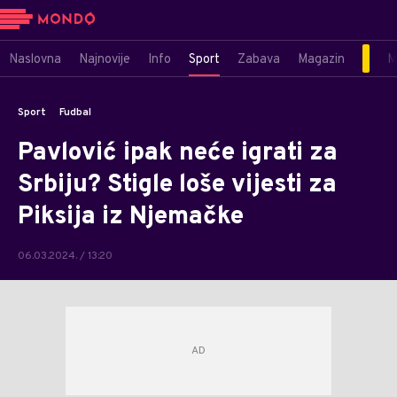
Naslovna
Najnovije
Info
Sport
Zabava
Magazin
M
Sport
Fudbal
Pavlović ipak neće igrati za
Srbiju? Stigle loše vijesti za
Piksija iz Njemačke
06.03.2024. / 13:20