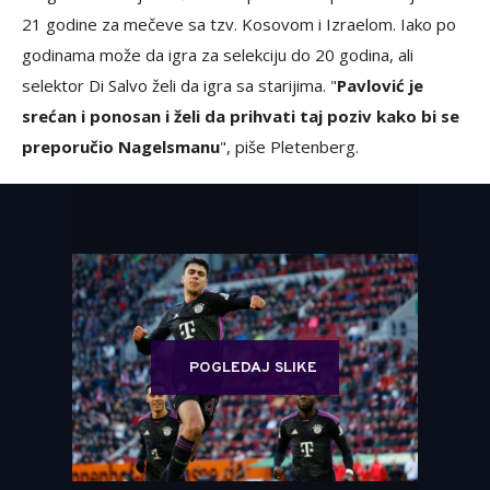
21 godine za mečeve sa tzv. Kosovom i Izraelom. Iako po
godinama može da igra za selekciju do 20 godina, ali
selektor Di Salvo želi da igra sa starijima. "
Pavlović je
srećan i ponosan i želi da prihvati taj poziv kako bi se
preporučio Nagelsmanu
", piše Pletenberg.
POGLEDAJ SLIKE