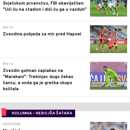
Svjetskom prvenstvu, FBI obaviješten:
"Ući ću na stadion i dići ću ga u vazduh"
0
Pre 1 h
Zvezdina pobjeda za mir pred Hapoel
0
Pre 1 h
Zvezdin golman zaplakao na
"Marakani": Trebinjac dugo čekao
šansu, a onda ga je greška skupo
koštala
KOLUMNA - NEBOJŠA ŠATARA
0
23.07.2026.