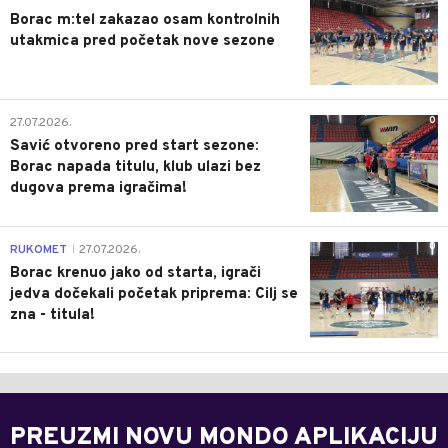
Borac m:tel zakazao osam kontrolnih
utakmica pred početak nove sezone
0
27.07.2026.
Savić otvoreno pred start sezone:
Borac napada titulu, klub ulazi bez
dugova prema igračima!
0
RUKOMET
27.07.2026.
|
Borac krenuo jako od starta, igrači
jedva dočekali početak priprema: Cilj se
zna - titula!
PREUZMI NOVU MONDO APLIKACIJU