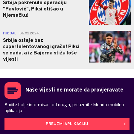
Srbija pokrenula operaciju
"Pavlović", Piksi otišao u
Njemačku!
0
FUDBAL
06.02.2024.
|
Srbija ostaje bez
supertalentovanog igrača! Piksi
se nada, a iz Bajerna stižu loše
vijesti
Naše vijesti ne morate da provjeravate
Budite bolje informisani od drugih, preuzmite Mondo mobilnu
aplikaciju
PREUZMI APLIKACIJU