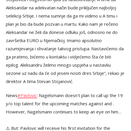
Aleksandar na adekvatan način bude priključen najboljoj
selekciji Srbije. I nema sumnje da ga mi vidimo u A timu i
plan je bio da bude pozvan u martu. Kako nam je rečeno
Aleksandar ne želi da donese odluku još, odnosno ne do
završetka EURO u Njemačkoj. Imamo apsolutno
razumijevanja i shvatanje takvog pristupa. Nastavićemo da
ga pratimo, bićemo u kontaktu i vidjećemo šta će biti
epilog. Aleksandru želimo mnogo uspjeha u nastavku
sezone uz nadu da će od jeseni nositi dres Srbije“, rekao je
direktor A tima Stevan Stojanović.
News
#Pavlovic
: Nagelsmann doesn't plan to call up the 19
y/o top talent for the upcoming matches against and .
However, Nagelsmann continues to keep an eye on him…
⚠️ But: Pavlovic will receive his first invitation for the