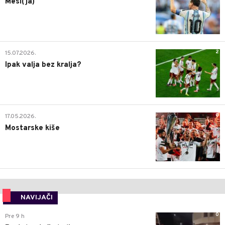
Mesi(ja)
2
15.07.2026.
Ipak valja bez kralja?
0
17.05.2026.
Mostarske kiše
NAVIJAČI
0
Pre 9 h