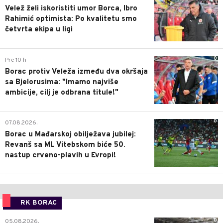
Velež želi iskoristiti umor Borca, Ibro
Rahimić optimista: Po kvalitetu smo
četvrta ekipa u ligi
0
Pre 10 h
Borac protiv Veleža između dva okršaja
sa Bjelorusima: "Imamo najviše
ambicije, cilj je odbrana titule!"
0
07.08.2026.
Borac u Mađarskoj obilježava jubilej:
Revanš sa ML Vitebskom biće 50.
nastup crveno-plavih u Evropi!
RK BORAC
0
05.08.2026.