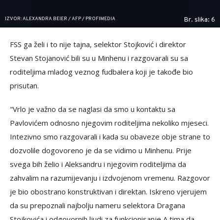
IZVOR: ALEXANDRA BEIER / AFP / PROFIMEDIA
Br. slika: 6
FSS ga želi i to nije tajna, selektor Stojković i direktor
Stevan Stojanović bili su u Minhenu i razgovarali su sa
roditeljima mladog veznog fudbalera koji je takođe bio
prisutan.
"Vrlo je važno da se naglasi da smo u kontaktu sa
Pavlovićem odnosno njegovim roditeljima nekoliko mjeseci.
Intezivno smo razgovarali i kada su obaveze obje strane to
dozvolile dogovoreno je da se vidimo u Minhenu. Prije
svega bih želio i Aleksandru i njegovim roditeljima da
zahvalim na razumijevanju i izdvojenom vremenu. Razgovor
je bio obostrano konstruktivan i direktan. Iskreno vjerujem
da su prepoznali najbolju nameru selektora Dragana
Stojkovića i odgovornih ljudi za funkcionisanje A tima da