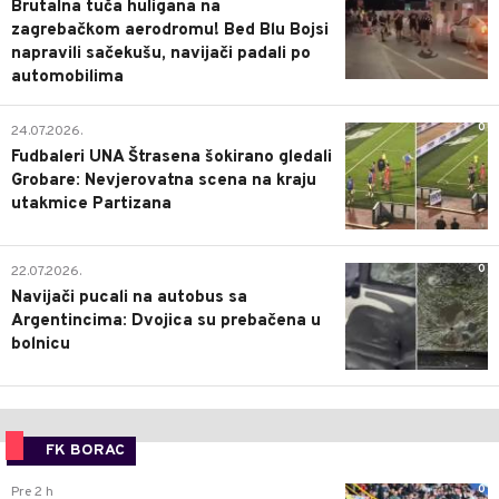
Brutalna tuča huligana na
zagrebačkom aerodromu! Bed Blu Bojsi
napravili sačekušu, navijači padali po
automobilima
0
24.07.2026.
Fudbaleri UNA Štrasena šokirano gledali
Grobare: Nevjerovatna scena na kraju
utakmice Partizana
0
22.07.2026.
Navijači pucali na autobus sa
Argentincima: Dvojica su prebačena u
bolnicu
FK BORAC
0
Pre 2 h