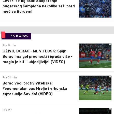
Levski se oglasio: Saopštenje
bugarskog šampiona nekoliko sati pred
meč sa Borcem!
FK BORAC
0
Pre 9 min
UŽIVO, BORAC - ML VITEBSK: Sjajni
Borac ima gol prednosti i igrača više -
moglo je biti i ubjedljivije! (VIDEO)
0
Pre 31 min
Borac vodi protiv Vitebska:
Fenomenalan pas Hrelje i vrhunska
egzekucija Savića! (VIDEO)
0
Pre 9 h