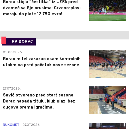
Borcu stigla "čestitka" iz UEFA pred
dvomeč sa Bjelorusima: Crveno-plavi
moraju da plate 12.750 evra!
RK BORAC
0
05.08.2026.
Borac m:tel zakazao osam kontrolnih
utakmica pred početak nove sezone
0
27.07.2026.
Savić otvoreno pred start sezone:
Borac napada titulu, klub ulazi bez
dugova prema igračima!
0
RUKOMET
27.07.2026.
|