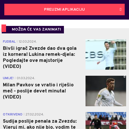
PREUZMI APLIKACIJU
MOŽDA ĆE VAS ZANIMATI
0
FUDBAL
12.03.2024.
|
Bivši igrač Zvezde dao dva gola
iz kornera! Lukina remek-djela:
Pogledajte ove majstorije
(VIDEO)
0
UMIJE!
01.03.2024.
|
Milan Pavkov se vratio i riješio
meč - poslije devet minuta!
(VIDEO)
0
OTKRIVENO
27.02.2024.
|
Sudija poslije penala za Zvezdu:
Vjeruj mi, ako nije bio, vodim te