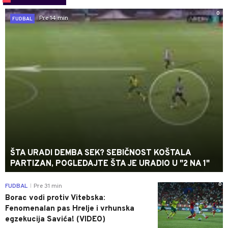
0
Pre 14 min
FUDBAL
ŠTA URADI DEMBA SEK? SEBIČNOST KOŠTALA
PARTIZAN, POGLEDAJTE ŠTA JE URADIO U "2 NA 1"
0
FUDBAL
Pre 31 min
|
Borac vodi protiv Vitebska:
Fenomenalan pas Hrelje i vrhunska
egzekucija Savića! (VIDEO)