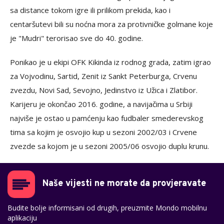
sa distance tokom igre ili prilikom prekida, kao i
centaršutevi bili su noćna mora za protivničke golmane koje
je "Mudri" terorisao sve do 40. godine.
Ponikao je u ekipi OFK Kikinda iz rodnog grada, zatim igrao
za Vojvodinu, Sartid, Zenit iz Sankt Peterburga, Crvenu
zvezdu, Novi Sad, Sevojno, Jedinstvo iz Užica i Zlatibor.
Karijeru je okončao 2016. godine, a navijačima u Srbiji
najviše je ostao u pamćenju kao fudbaler smederevskog
tima sa kojim je osvojio kup u sezoni 2002/03 i Crvene
zvezde sa kojom je u sezoni 2005/06 osvojio duplu krunu.
Naše vijesti ne morate da provjeravate
Budite bolje informisani od drugih, preuzmite Mondo mobilnu
aplikaciju