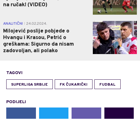
na ručak! (VIDEO)
0
ANALITIČNI
24.02.2024.
|
Milojević poslije pobjede o
Hvangu i Krasou, Petrić o
greškama: Sigurno da nisam
zadovoljan, ali polako
TAGOVI
SUPERLIGA SRBIJE
FK ČUKARIČKI
FUDBAL
PODIJELI