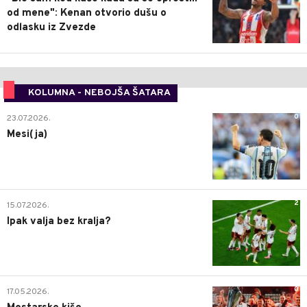
od mene": Kenan otvorio dušu o
odlasku iz Zvezde
KOLUMNA - NEBOJŠA ŠATARA
0
23.07.2026.
Mesi(ja)
2
15.07.2026.
Ipak valja bez kralja?
0
17.05.2026.