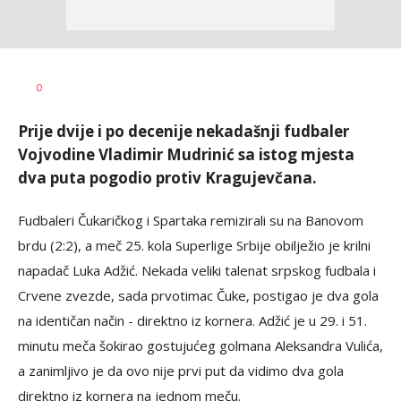
Nebojša
AUTOR
0
Šatara
Prije dvije i po decenije nekadašnji fudbaler
Vojvodine Vladimir Mudrinić sa istog mjesta
dva puta pogodio protiv Kragujevčana.
Fudbaleri Čukaričkog i Spartaka remizirali su na Banovom
brdu (2:2), a meč 25. kola Superlige Srbije obilježio je krilni
napadač Luka Adžić. Nekada veliki talenat srpskog fudbala i
Crvene zvezde, sada prvotimac Čuke, postigao je dva gola
na identičan način - direktno iz kornera. Adžić je u 29. i 51.
minutu meča šokirao gostujućeg golmana Aleksandra Vulića,
a zanimljivo je da ovo nije prvi put da vidimo dva gola
direktno iz kornera na jednom meču.