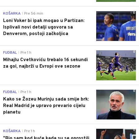
0
KOŠARKA
Pre 56 min
|
Loni Voker bi ipak mogao u Partizan:
Isplivali novi detalji ugovora sa
Denverom, postoji začkoljica
0
FUDBAL
Pre 1 h
|
Mihajlu Cvetkoviću trebalo 16 sekundi
za gol, najbrži u Evropi ove sezone
0
FUDBAL
Pre 1 h
|
Kako se Žozeu Murinju sada smije brk:
Real Madrid je upravo prevario cijelu
planetu
0
KOŠARKA
Pre 1 h
|
"Bio sam kod kuće kada su se oprostili