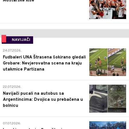
Mostarske kiše
NAVIJAČI
0
24.07.2026.
Fudbaleri UNA Štrasena šokirano gledali
Grobare: Nevjerovatna scena na kraju
utakmice Partizana
0
22.07.2026.
Navijači pucali na autobus sa
Argentincima: Dvojica su prebačena u
bolnicu
1
07.07.2026.