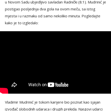
u Novom Sadu ubjedljivo savladan Radnički (8:1). Mudrinić je
postigao posljednja dva gola na ovom meču, sa istog
mjesta i u razmaku od samo nekoliko minuta. Pogledajte
kako je to izgledalo:
Vladimir Mudrinić je tokom karijere bio poznat kao sjajan
izvođač slobodnih udaraca i drugih prekida. Njegovi udarci