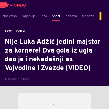
Naslovna
Najnovije
Info
Sport
Zabava
Magazin
M
Sport
Fudbal
Nije Luka Adžić jedini majstor
za kornere! Dva gola iz ugla
dao je i nekadašnji as
Vojvodine i Zvezde (VIDEO)
13.03.2024. / 10:24