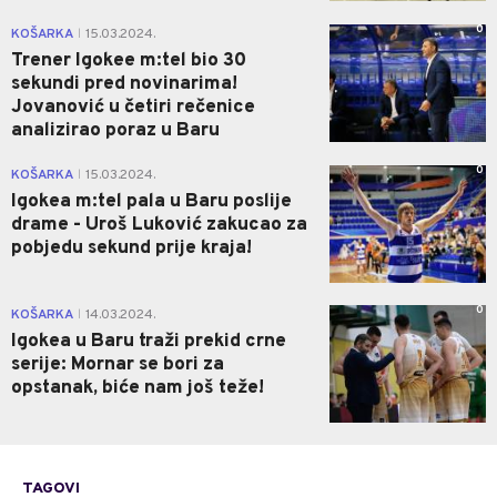
0
KOŠARKA
15.03.2024.
|
Trener Igokee m:tel bio 30
sekundi pred novinarima!
Jovanović u četiri rečenice
analizirao poraz u Baru
0
KOŠARKA
15.03.2024.
|
Igokea m:tel pala u Baru poslije
drame - Uroš Luković zakucao za
pobjedu sekund prije kraja!
0
KOŠARKA
14.03.2024.
|
Igokea u Baru traži prekid crne
serije: Mornar se bori za
opstanak, biće nam još teže!
TAGOVI