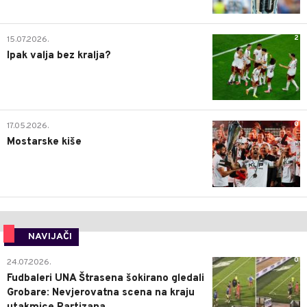
2
15.07.2026.
Ipak valja bez kralja?
0
17.05.2026.
Mostarske kiše
NAVIJAČI
0
24.07.2026.
Fudbaleri UNA Štrasena šokirano gledali
Grobare: Nevjerovatna scena na kraju