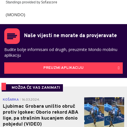
Sofascore
Standings provided by
(MONDO)
Naše vijesti ne morate da provjeravate
Budite bolje informisani od drugih, preuzmite Mondo mobilnu
aplikaciju
PREUZMI APLIKACIJU
MOŽDA ĆE VAS ZANIMATI
0
KOŠARKA
16.03.2024.
|
Ljubimac Grobara uništio obruč
protiv Igokee: Oborio rekord ABA
lige, pa strašnim kucanjem donio
pobjedu! (VIDEO)