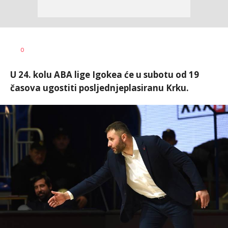
Bojan
AUTOR
0
Jakovljević
U 24. kolu ABA lige Igokea će u subotu od 19
časova ugostiti posljednjeplasiranu Krku.