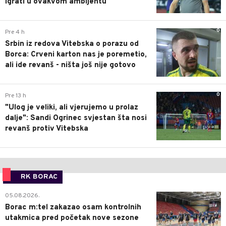
igrati u ovakvom ambijentu
0
Pre 4 h
Srbin iz redova Vitebska o porazu od
Borca: Crveni karton nas je poremetio,
ali ide revanš - ništa još nije gotovo
0
Pre 13 h
"Ulog je veliki, ali vjerujemo u prolaz
dalje": Sandi Ogrinec svjestan šta nosi
revanš protiv Vitebska
RK BORAC
0
05.08.2026.
Borac m:tel zakazao osam kontrolnih
utakmica pred početak nove sezone