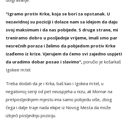
"Igramo protiv Krke, koja se bori za opstanak. U
nezavidnoj su poziciji i dolaze nam sa idejom da daju
svoj maksimum i da nas pobijede. S druge strane, mi
treniramo dobro u posljednje vrijeme, imali smo par
nesrećnih poraza i želimo da pobjedom protiv Krke
izađemo iz krize. Vjerujem da ćemo svi zajedno uspjeti
da uradimo dobar posao i slavimo",
poručio je košarkaš
Igokee m:tel.
Treba dodati da je i Krka, baš kao i Igokea m:tel, u
negativnoj seriji od pet neuspjeha u nizu, ali Mornar na
pretposljednjem mjestu ima samo pobjedu više, zbog
čega i dalje traje nada ekipe iz Novog Mesta da može
izbjeći posljednju poziciju.