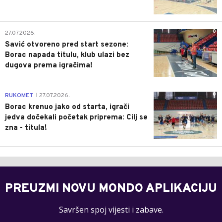
0
27.07.2026.
Savić otvoreno pred start sezone:
Borac napada titulu, klub ulazi bez
dugova prema igračima!
0
RUKOMET
27.07.2026.
|
Borac krenuo jako od starta, igrači
jedva dočekali početak priprema: Cilj se
zna - titula!
PREUZMI NOVU MONDO APLIKACIJU
Savršen spoj vijesti i zabave.