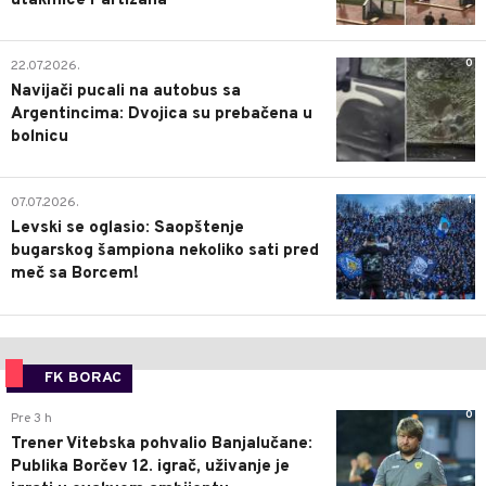
utakmice Partizana
0
22.07.2026.
Navijači pucali na autobus sa
Argentincima: Dvojica su prebačena u
bolnicu
1
07.07.2026.
Levski se oglasio: Saopštenje
bugarskog šampiona nekoliko sati pred
meč sa Borcem!
FK BORAC
0
Pre 3 h
Trener Vitebska pohvalio Banjalučane:
Publika Borčev 12. igrač, uživanje je