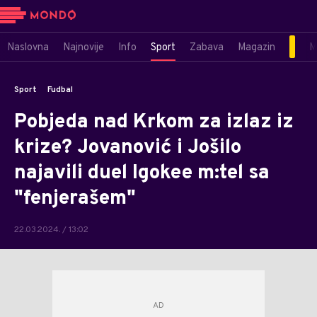
Naslovna
Najnovije
Info
Sport
Zabava
Magazin
M
Sport
Fudbal
Pobjeda nad Krkom za izlaz iz
krize? Jovanović i Jošilo
najavili duel Igokee m:tel sa
"fenjerašem"
22.03.2024. / 13:02