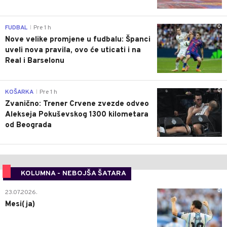
0
FUDBAL
Pre 1 h
|
Nove velike promjene u fudbalu: Španci
uveli nova pravila, ovo će uticati i na
Real i Barselonu
0
KOŠARKA
Pre 1 h
|
Zvanično: Trener Crvene zvezde odveo
Alekseja Pokuševskog 1300 kilometara
od Beograda
KOLUMNA - NEBOJŠA ŠATARA
0
23.07.2026.
Mesi(ja)