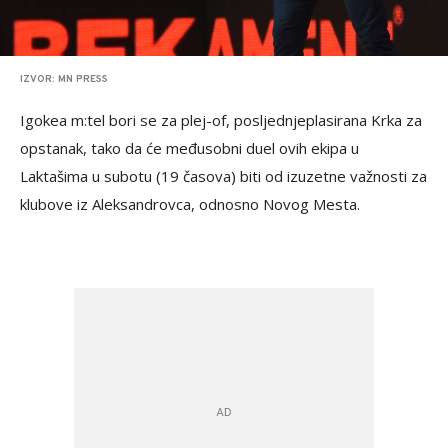
IZVOR: MN PRESS
Igokea m:tel bori se za plej-of, posljednjeplasirana Krka za
opstanak, tako da će međusobni duel ovih ekipa u
Laktašima u subotu (19 časova) biti od izuzetne važnosti za
klubove iz Aleksandrovca, odnosno Novog Mesta.