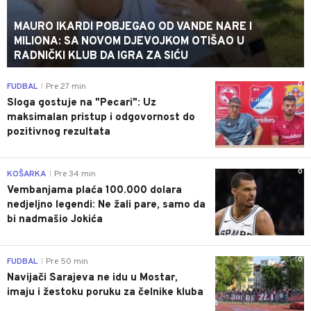
MAURO IKARDI POBJEGAO OD VANDE NARE I
MILIONA: SA NOVOM DJEVOJKOM OTIŠAO U
RADNIČKI KLUB DA IGRA ZA SIĆU
0
FUDBAL
Pre 27 min
|
Sloga gostuje na "Pecari": Uz
maksimalan pristup i odgovornost do
pozitivnog rezultata
0
KOŠARKA
Pre 34 min
|
Vembanjama plaća 100.000 dolara
nedjeljno legendi: Ne žali pare, samo da
bi nadmašio Jokića
0
FUDBAL
Pre 50 min
|
Navijači Sarajeva ne idu u Mostar,
imaju i žestoku poruku za čelnike kluba