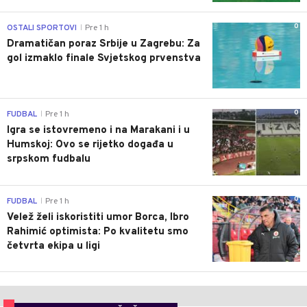
0
OSTALI SPORTOVI
Pre 1 h
|
Dramatičan poraz Srbije u Zagrebu: Za
gol izmaklo finale Svjetskog prvenstva
0
FUDBAL
Pre 1 h
|
Igra se istovremeno i na Marakani i u
Humskoj: Ovo se rijetko događa u
srpskom fudbalu
0
FUDBAL
Pre 1 h
|
Velež želi iskoristiti umor Borca, Ibro
Rahimić optimista: Po kvalitetu smo
četvrta ekipa u ligi