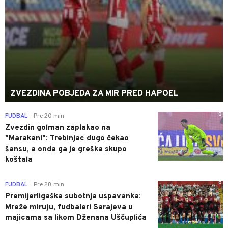
ZVEZDINA POBJEDA ZA MIR PRED HAPOEL
0
FUDBAL
Pre 20 min
|
Zvezdin golman zaplakao na
"Marakani": Trebinjac dugo čekao
šansu, a onda ga je greška skupo
koštala
0
FUDBAL
Pre 28 min
|
Premijerligaška subotnja uspavanka:
Mreže miruju, fudbaleri Sarajeva u
majicama sa likom Dženana Uščuplića