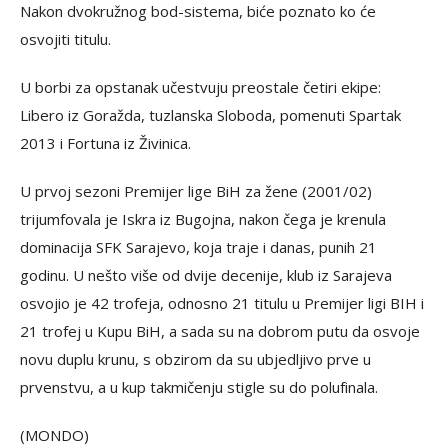
Nakon dvokružnog bod-sistema, biće poznato ko će
osvojiti titulu.
U borbi za opstanak učestvuju preostale četiri ekipe:
Libero iz Goražda, tuzlanska Sloboda, pomenuti Spartak
2013 i Fortuna iz Živinica.
U prvoj sezoni Premijer lige BiH za žene (2001/02)
trijumfovala je Iskra iz Bugojna, nakon čega je krenula
dominacija SFK Sarajevo, koja traje i danas, punih 21
godinu. U nešto više od dvije decenije, klub iz Sarajeva
osvojio je 42 trofeja, odnosno 21 titulu u Premijer ligi BIH i
21 trofej u Kupu BiH, a sada su na dobrom putu da osvoje
novu duplu krunu, s obzirom da su ubjedljivo prve u
prvenstvu, a u kup takmičenju stigle su do polufinala.
(MONDO)