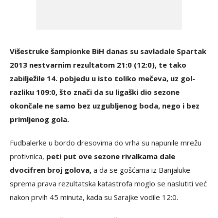
Višestruke šampionke BiH danas su savladale Spartak
2013 nestvarnim rezultatom 21:0 (12:0), te tako
zabilježile 14. pobjedu u isto toliko mečeva, uz gol-
razliku 109:0, što znači da su ligaški dio sezone
okončale ne samo bez uzgubljenog boda, nego i bez
primljenog gola.
Fudbalerke u bordo dresovima do vrha su napunile mrežu
protivnica,
peti put ove sezone rivalkama dale
dvocifren broj golova,
a da se gošćama iz Banjaluke
sprema prava rezultatska katastrofa moglo se naslutiti već
nakon prvih 45 minuta, kada su Sarajke vodile 12:0.