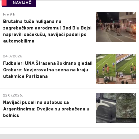
NAVIJAČI
0
Pre 9 h
Brutalna tuča huligana na
zagrebačkom aerodromu! Bed Blu Bojsi
napravili sačekušu, navijači padali po
automobilima
0
24.07.2026.
Fudbaleri UNA Štrasena šokirano gledali
Grobare: Nevjerovatna scena na kraju
utakmice Partizana
0
22.07.2026.
Navijači pucali na autobus sa
Argentincima: Dvojica su prebačena u
bolnicu