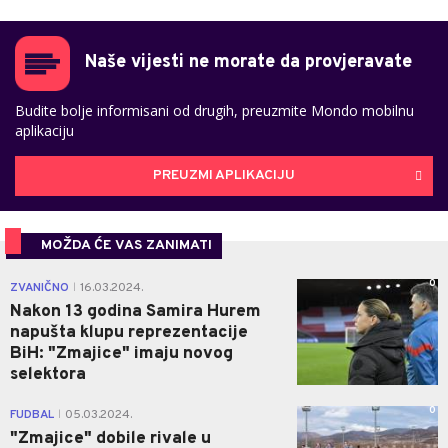
Naše vijesti ne morate da provjeravate
Budite bolje informisani od drugih, preuzmite Mondo mobilnu
aplikaciju
PREUZMI APLIKACIJU
MOŽDA ĆE VAS ZANIMATI
0
ZVANIČNO
16.03.2024.
|
Nakon 13 godina Samira Hurem
napušta klupu reprezentacije
BiH: "Zmajice" imaju novog
selektora
0
FUDBAL
05.03.2024.
|
"Zmajice" dobile rivale u