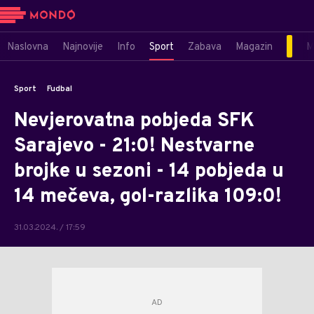
Naslovna
Najnovije
Info
Sport
Zabava
Magazin
M
Sport
Fudbal
Nevjerovatna pobjeda SFK
Sarajevo - 21:0! Nestvarne
brojke u sezoni - 14 pobjeda u
14 mečeva, gol-razlika 109:0!
31.03.2024. / 17:59