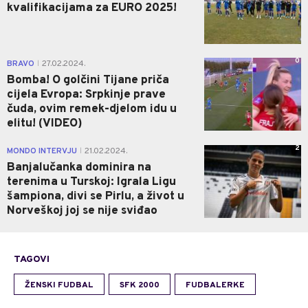
kvalifikacijama za EURO 2025!
0
BRAVO
27.02.2024.
|
Bomba! O golčini Tijane priča
cijela Evropa: Srpkinje prave
čuda, ovim remek-djelom idu u
elitu! (VIDEO)
2
MONDO INTERVJU
21.02.2024.
|
Banjalučanka dominira na
terenima u Turskoj: Igrala Ligu
šampiona, divi se Pirlu, a život u
Norveškoj joj se nije sviđao
TAGOVI
ŽENSKI FUDBAL
SFK 2000
FUDBALERKE