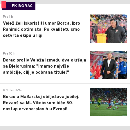
FK BORAC
0
Pre 1 h
Velež želi iskoristiti umor Borca, Ibro
Rahimić optimista: Po kvalitetu smo
četvrta ekipa u ligi
0
Pre 10 h
Borac protiv Veleža između dva okršaja
sa Bjelorusima: "Imamo najviše
ambicije, cilj je odbrana titule!"
0
07.08.2026.
Borac u Mađarskoj obilježava jubilej:
Revanš sa ML Vitebskom biće 50.
nastup crveno-plavih u Evropi!