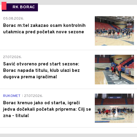
RK BORAC
0
05.08.2026.
Borac m:tel zakazao osam kontrolnih
utakmica pred početak nove sezone
0
27.07.2026.
Savić otvoreno pred start sezone:
Borac napada titulu, klub ulazi bez
dugova prema igračima!
0
RUKOMET
27.07.2026.
|
Borac krenuo jako od starta, igrači
jedva dočekali početak priprema: Cilj se
zna - titula!