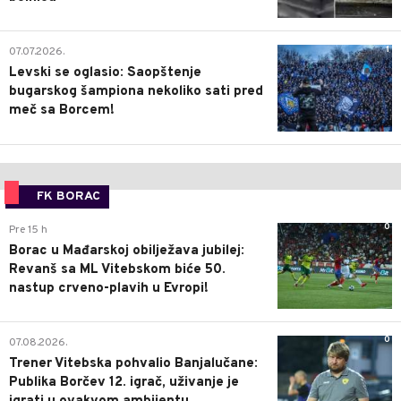
1
07.07.2026.
Levski se oglasio: Saopštenje
bugarskog šampiona nekoliko sati pred
meč sa Borcem!
FK BORAC
0
Pre 15 h
Borac u Mađarskoj obilježava jubilej:
Revanš sa ML Vitebskom biće 50.
nastup crveno-plavih u Evropi!
0
07.08.2026.
Trener Vitebska pohvalio Banjalučane:
Publika Borčev 12. igrač, uživanje je