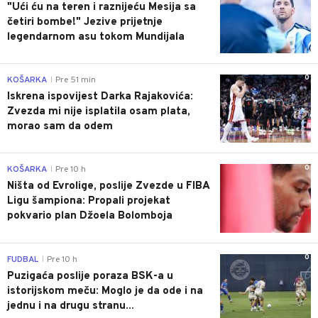
"Ući ću na teren i raznijeću Mesija sa
četiri bombe!" Jezive prijetnje
legendarnom asu tokom Mundijala
0
KOŠARKA
Pre 51 min
|
Iskrena ispovijest Darka Rajakovića:
Zvezda mi nije isplatila osam plata,
morao sam da odem
0
KOŠARKA
Pre 10 h
|
Ništa od Evrolige, poslije Zvezde u FIBA
Ligu šampiona: Propali projekat
pokvario plan Džoela Bolomboja
0
FUDBAL
Pre 10 h
|
Puzigaća poslije poraza BSK-a u
istorijskom meču: Moglo je da ode i na
jednu i na drugu stranu...