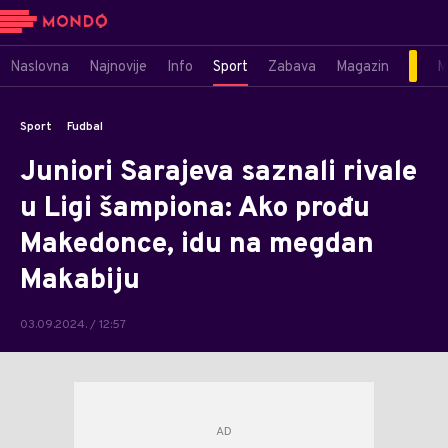
Naslovna
Najnovije
Info
Sport
Zabava
Magazin
M
Sport
Fudbal
Juniori Sarajeva saznali rivale
u Ligi šampiona: Ako prođu
Makedonce, idu na megdan
Makabiju
03.09.2024. / 12:57