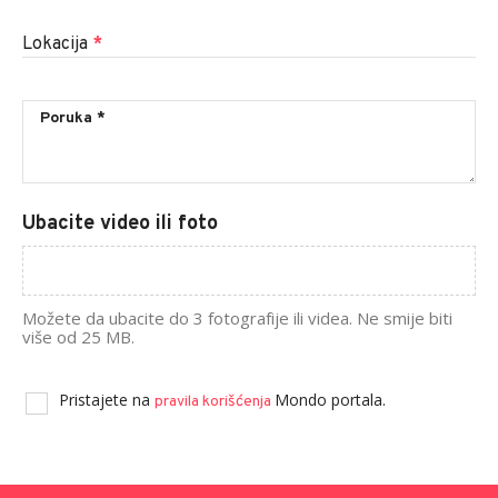
Lokacija
*
Ubacite video ili foto
Možete da ubacite do 3 fotografije ili videa. Ne smije biti
više od 25 MB.
Pristajete na
Mondo portala.
pravila korišćenja