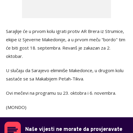
Sarajlije će u prvom kolu igrati protiv AR Brera iz Strumice,
ekipe iz Sjeverne Makedonije, a u prvom meču "bordo" tim
će biti gost 18. septembra. Revanš je zakazan za 2.
oktobar.
U slučaju da Sarajevo eliminiše Makedonce, u drugom kolu
sastaće se sa Makabijem Petah-Tikva.
Ovi mečevi na programu su 23. oktobra i 6. novembra.
(MONDO)
Naše vijesti ne morate da provjeravate