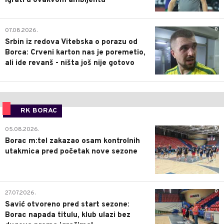
igrati u ovakvom ambijentu
0
07.08.2026.
Srbin iz redova Vitebska o porazu od
Borca: Crveni karton nas je poremetio,
ali ide revanš - ništa još nije gotovo
RK BORAC
0
05.08.2026.
Borac m:tel zakazao osam kontrolnih
utakmica pred početak nove sezone
0
27.07.2026.
Savić otvoreno pred start sezone:
Borac napada titulu, klub ulazi bez