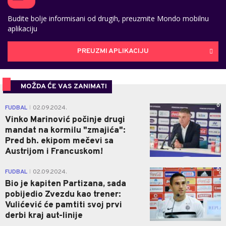
Budite bolje informisani od drugih, preuzmite Mondo mobilnu
aplikaciju
PREUZMI APLIKACIJU
MOŽDA ĆE VAS ZANIMATI
0
FUDBAL
02.09.2024.
|
Vinko Marinović počinje drugi
mandat na kormilu "zmajića":
Pred bh. ekipom mečevi sa
Austrijom i Francuskom!
0
FUDBAL
02.09.2024.
|
Bio je kapiten Partizana, sada
pobijedio Zvezdu kao trener:
Vulićević će pamtiti svoj prvi
derbi kraj aut-linije