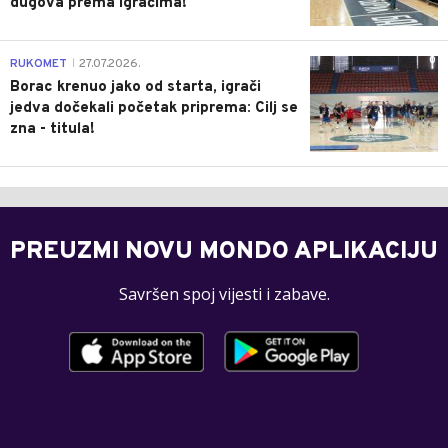
dugova prema igračima!
0
RUKOMET
27.07.2026.
|
Borac krenuo jako od starta, igrači
jedva dočekali početak priprema: Cilj se
zna - titula!
PREUZMI NOVU MONDO APLIKACIJU
Savršen spoj vijesti i zabave.