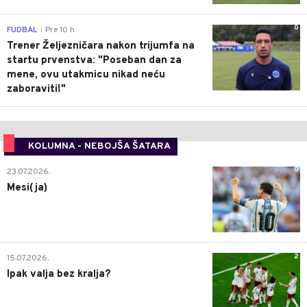
0
FUDBAL
Pre 10 h
|
Trener Željezničara nakon trijumfa na
startu prvenstva: "Poseban dan za
mene, ovu utakmicu nikad neću
zaboraviti!"
KOLUMNA - NEBOJŠA ŠATARA
0
23.07.2026.
Mesi(ja)
2
15.07.2026.
Ipak valja bez kralja?