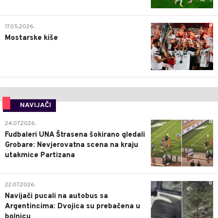
0
17.05.2026.
Mostarske kiše
NAVIJAČI
0
24.07.2026.
Fudbaleri UNA Štrasena šokirano gledali
Grobare: Nevjerovatna scena na kraju
utakmice Partizana
0
22.07.2026.
Navijači pucali na autobus sa
Argentincima: Dvojica su prebačena u
bolnicu