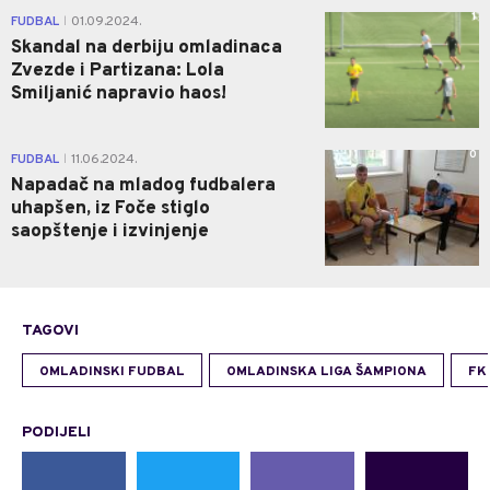
1
FUDBAL
01.09.2024.
|
Skandal na derbiju omladinaca
Zvezde i Partizana: Lola
Smiljanić napravio haos!
0
FUDBAL
11.06.2024.
|
Napadač na mladog fudbalera
uhapšen, iz Foče stiglo
saopštenje i izvinjenje
TAGOVI
OMLADINSKI FUDBAL
OMLADINSKA LIGA ŠAMPIONA
FK
PODIJELI