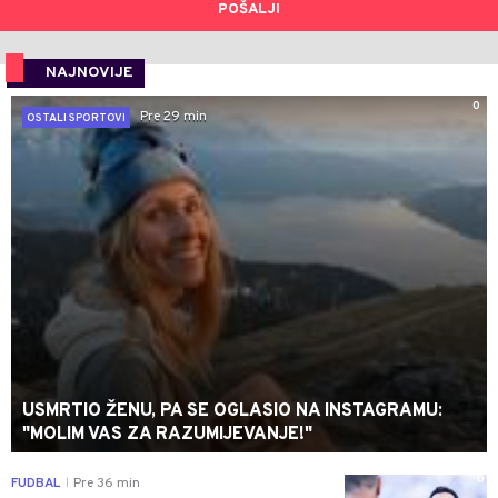
POŠALJI
NAJNOVIJE
0
Pre 29 min
OSTALI SPORTOVI
USMRTIO ŽENU, PA SE OGLASIO NA INSTAGRAMU:
"MOLIM VAS ZA RAZUMIJEVANJE!"
0
FUDBAL
Pre 36 min
|