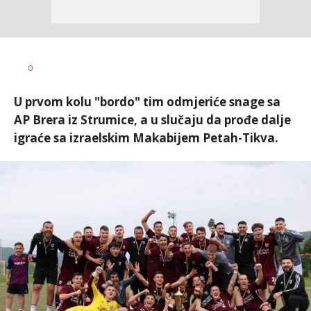
Bojan
AUTOR
0
Jakovljević
U prvom kolu "bordo" tim odmjeriće snage sa
AP Brera iz Strumice, a u slučaju da prođe dalje
igraće sa izraelskim Makabijem Petah-Tikva.