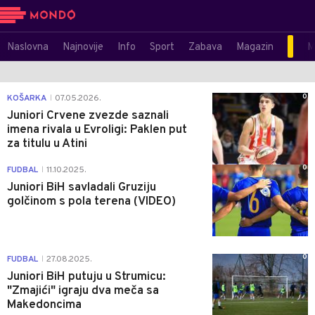
Naslovna
Najnovije
Info
Sport
Zabava
Magazin
M
0
KOŠARKA
07.05.2026.
|
Juniori Crvene zvezde saznali
imena rivala u Evroligi: Paklen put
za titulu u Atini
0
FUDBAL
11.10.2025.
|
Juniori BiH savladali Gruziju
golčinom s pola terena (VIDEO)
0
FUDBAL
27.08.2025.
|
Juniori BiH putuju u Strumicu:
"Zmajići" igraju dva meča sa
Makedoncima