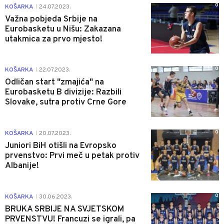
0
KOŠARKA
24.07.2023.
|
Važna pobjeda Srbije na
Eurobasketu u Nišu: Zakazana
utakmica za prvo mjesto!
0
KOŠARKA
22.07.2023.
|
Odličan start "zmajića" na
Eurobasketu B divizije: Razbili
Slovake, sutra protiv Crne Gore
0
KOŠARKA
20.07.2023.
|
Juniori BiH otišli na Evropsko
prvenstvo: Prvi meč u petak protiv
Albanije!
0
KOŠARKA
30.06.2023.
|
BRUKA SRBIJE NA SVJETSKOM
PRVENSTVU! Francuzi se igrali, pa