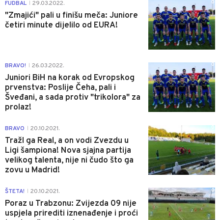
0
FUDBAL
29.03.2022.
|
"Zmajići" pali u finišu meča: Juniore
četiri minute dijelilo od EURA!
0
BRAVO!
26.03.2022.
|
Juniori BiH na korak od Evropskog
prvenstva: Poslije Čeha, pali i
Šveđani, a sada protiv "trikolora" za
prolaz!
0
BRAVO
20.10.2021.
|
TražI ga Real, a on vodi Zvezdu u
Ligi šampiona! Nova sjajna partija
velikog talenta, nije ni čudo što ga
zovu u Madrid!
0
ŠTETA!
20.10.2021.
|
Poraz u Trabzonu: Zvijezda 09 nije
uspjela prirediti iznenađenje i proći