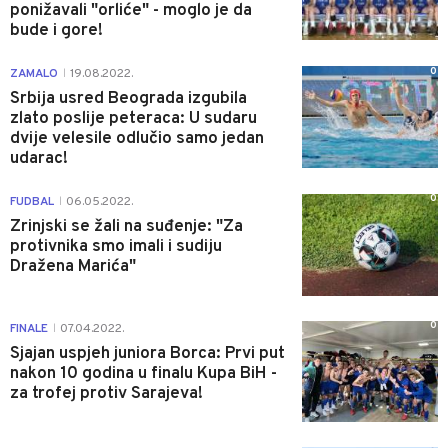
ponižavali "orliće" - moglo je da
bude i gore!
0
ZAMALO
19.08.2022.
|
Srbija usred Beograda izgubila
zlato poslije peteraca: U sudaru
dvije velesile odlučio samo jedan
udarac!
0
FUDBAL
06.05.2022.
|
Zrinjski se žali na suđenje: "Za
protivnika smo imali i sudiju
Dražena Marića"
0
FINALE
07.04.2022.
|
Sjajan uspjeh juniora Borca: Prvi put
nakon 10 godina u finalu Kupa BiH -
za trofej protiv Sarajeva!