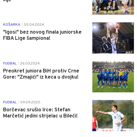
0
KOŠARKA
05.04.2024.
|
"Igosi" bez novog finala juniorske
FIBA Lige šampiona!
0
FUDBAL
26.03.2024.
|
Preokret juniora BiH protiv Crne
Gore: "Zmajići" iz keca u dvojku!
0
FUDBAL
09.09.2023.
|
Borčevac srušio Irce: Stefan
Marčetić jedini strijelac u Bileći!