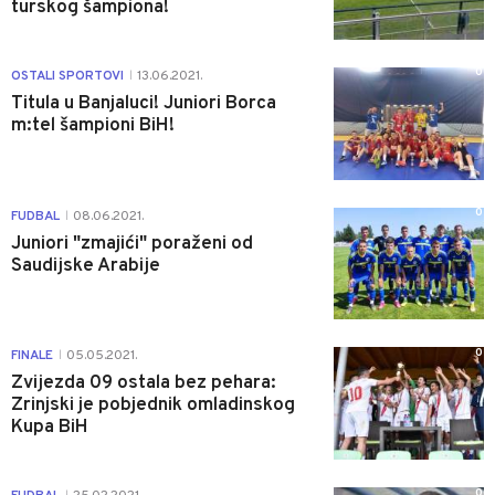
turskog šampiona!
0
OSTALI SPORTOVI
13.06.2021.
|
Titula u Banjaluci! Juniori Borca
m:tel šampioni BiH!
0
FUDBAL
08.06.2021.
|
Juniori "zmajići" poraženi od
Saudijske Arabije
0
FINALE
05.05.2021.
|
Zvijezda 09 ostala bez pehara:
Zrinjski je pobjednik omladinskog
Kupa BiH
0