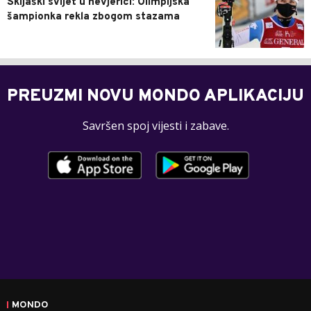
Skijaški svijet u nevjerici: Olimpijska
šampionka rekla zbogom stazama
PREUZMI NOVU MONDO APLIKACIJU
Savršen spoj vijesti i zabave.
MONDO