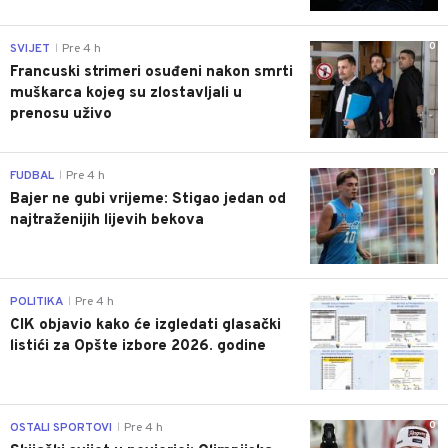
0
SVIJET
Pre 4 h
|
Francuski strimeri osuđeni nakon smrti
muškarca kojeg su zlostavljali u
prenosu uživo
0
FUDBAL
Pre 4 h
|
Bajer ne gubi vrijeme: Stigao jedan od
najtraženijih lijevih bekova
0
POLITIKA
Pre 4 h
|
CIK objavio kako će izgledati glasački
listići za Opšte izbore 2026. godine
0
OSTALI SPORTOVI
Pre 4 h
|