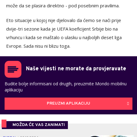
može da se plasira direktno - pod posebnim pravilima.
Eto situacije u kojoj nije djelovalo da ćemo se naći prije
dvije-tri sezone kada je UEFA koeficijent Srbije bio na
vrhuncu i kada se maštalo o ulasku u najboljih deset liga
Evrope. Sada nisu ni blizu toga.
Naše vijesti ne morate da provjeravate
Budite bolje informisani od drugih, preuzmite Mondo mobilnu
aplikaciju
PREUZMI APLIKACIJU
MOŽDA ĆE VAS ZANIMATI
0