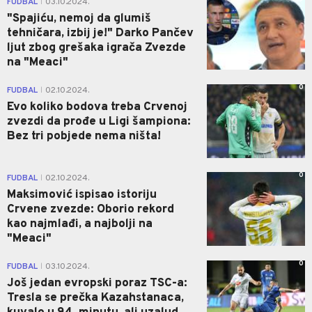
FUDBAL
03.10.2024.
|
"Spajiću, nemoj da glumiš
tehničara, izbij je!" Darko Pančev
ljut zbog grešaka igrača Zvezde
na "Meaci"
0
FUDBAL
02.10.2024.
|
Evo koliko bodova treba Crvenoj
zvezdi da prođe u Ligi šampiona:
Bez tri pobjede nema ništa!
0
FUDBAL
02.10.2024.
|
Maksimović ispisao istoriju
Crvene zvezde: Oborio rekord
kao najmlađi, a najbolji na
"Meaci"
0
FUDBAL
03.10.2024.
|
Još jedan evropski poraz TSC-a:
Tresla se prečka Kazahstanaca,