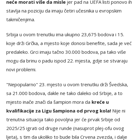
neće morati više da misle
jer pad na UEFA listi ponovo ih
stavlja na poziciju da imaju četiri učesnika u evropskim
takmičenjima.
Srbija u ovom trenutku ima ukupno 23,675 bodova i 15.
koje drži Grčka, a mjesto koje donosi benefite, sada je već
predaleko. Grci imaju tačno 30.000 bodova, pa tako više
mogu da brinu o padu ispod 22. mjesta, gdje se stvaraju
novi problemi.
"Nepopularno" 23. mjesto u ovom trenutku drži Švedska,
sa 21.000 bodova, dakle ne tako daleko od Srbije, a to
mjesto inače znači da šampion mora da
kreće u
kvalifikacije za Ligu šampiona od prvog kola!
Nije ni
trenutna situacija tako povoljna jer će prvak Srbije od
2025/25 igrati od druge runde (nasuprot plej-ofu ovog
ljeta), s tim da ukoliko to bude bila Crvena zvezda, i dalje