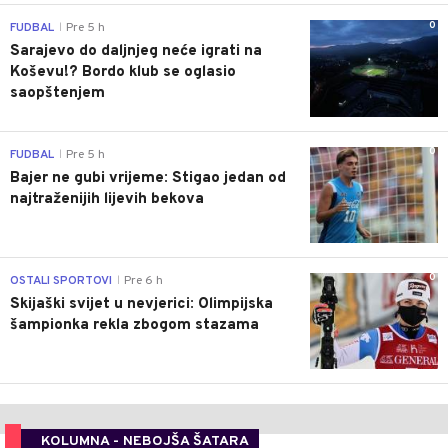
0
FUDBAL
Pre 5 h
|
Sarajevo do daljnjeg neće igrati na
Koševu!? Bordo klub se oglasio
saopštenjem
0
FUDBAL
Pre 5 h
|
Bajer ne gubi vrijeme: Stigao jedan od
najtraženijih lijevih bekova
0
OSTALI SPORTOVI
Pre 6 h
|
Skijaški svijet u nevjerici: Olimpijska
šampionka rekla zbogom stazama
KOLUMNA - NEBOJŠA ŠATARA