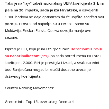
Tako je na "lajv" tabeli nacionalnog UEFA koeficijenta
Srbija
pala na 20. mjesto, sada je iza Hrvatske
, a osvojenih
1.900 bodova ne daje optimizam da će uopšte zadržati ovu
poziciju. Prosto, od najboljih 40 u Evropi - samo su
Moldavija, Finska i Farska Ostrva osvojila manje ove
sezone.
Ispred je BiH, koju je na listi "pogurao"
Borac remiziravši
sa Panatinaikosom (1:1)
, pa sada pored imena BiH stoji
koeficijent 2.000. BiH je prestigla i Izrael, a svaki naredni
bod Banjalučana mogao bi značiti dodatno uvećanje
državnog koeficijenta.
Country Ranking Movements:
Greece into Top 15, overtaking Denmark!