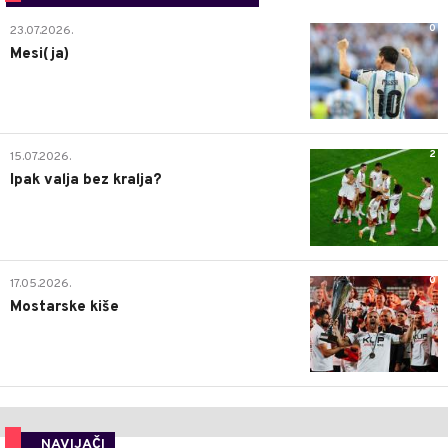
0
23.07.2026.
Mesi(ja)
2
15.07.2026.
Ipak valja bez kralja?
0
17.05.2026.
Mostarske kiše
NAVIJAČI