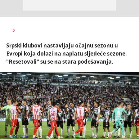
Bojan
AUTOR
0
Jakovljević
Srpski klubovi nastavljaju očajnu sezonu u
Evropi koja dolazi na naplatu sljedeće sezone.
"Resetovali" su se na stara podešavanja.