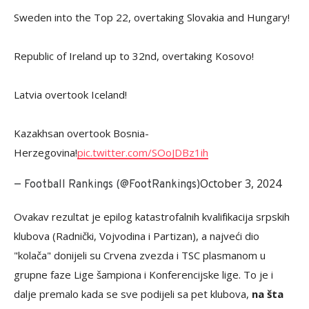
Sweden into the Top 22, overtaking Slovakia and Hungary!
Republic of Ireland up to 32nd, overtaking Kosovo!
Latvia overtook Iceland!
Kazakhsan overtook Bosnia-
Herzegovina!
pic.twitter.com/SOoJDBz1ih
October 3, 2024
— Football Rankings (@FootRankings)
Ovakav rezultat je epilog katastrofalnih kvalifikacija srpskih
klubova (Radnički, Vojvodina i Partizan), a najveći dio
"kolača" donijeli su Crvena zvezda i TSC plasmanom u
grupne faze Lige šampiona i Konferencijske lige. To je i
dalje premalo kada se sve podijeli sa pet klubova,
na šta