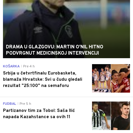
DRAMA U GLAZGOVU: MARTIN O'NIL HITNO
PODVRGNUT MEDICINSKOJ INTERVENCIJI
0
KOŠARKA
Pre 4 h
|
Srbija u četvrtfinalu Eurobasketa,
blamaža Hrvatske: Svi u čudu gledali
rezultat "25:100" na semaforu
0
FUDBAL
Pre 5 h
|
Partizanov tim za Tobol: Saša Ilić
napada Kazahstance sa ovih 11