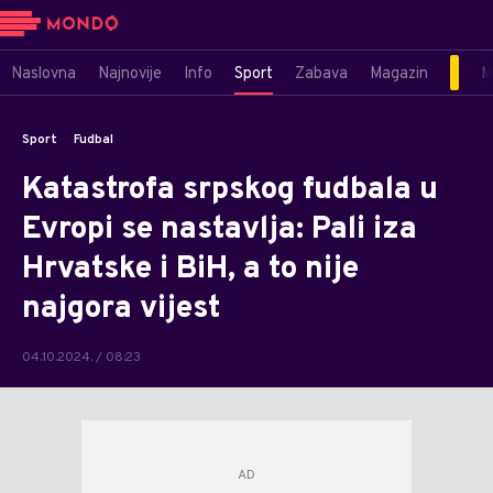
Naslovna
Najnovije
Info
Sport
Zabava
Magazin
M
Sport
Fudbal
Katastrofa srpskog fudbala u
Evropi se nastavlja: Pali iza
Hrvatske i BiH, a to nije
najgora vijest
04.10.2024. / 08:23