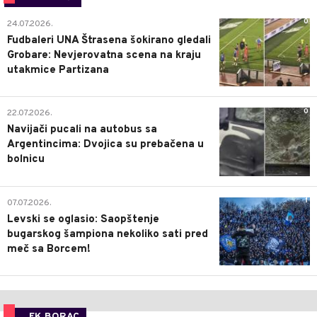
0
24.07.2026.
Fudbaleri UNA Štrasena šokirano gledali
Grobare: Nevjerovatna scena na kraju
utakmice Partizana
0
22.07.2026.
Navijači pucali na autobus sa
Argentincima: Dvojica su prebačena u
bolnicu
1
07.07.2026.
Levski se oglasio: Saopštenje
bugarskog šampiona nekoliko sati pred
meč sa Borcem!
FK BORAC