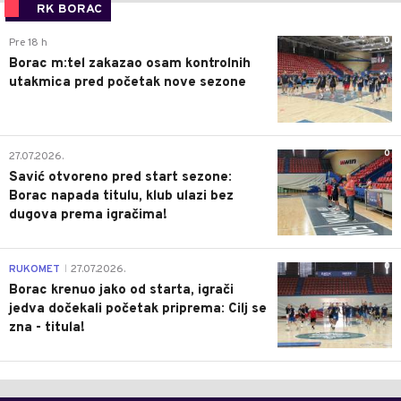
RK BORAC
0
Pre 18 h
Borac m:tel zakazao osam kontrolnih
utakmica pred početak nove sezone
0
27.07.2026.
Savić otvoreno pred start sezone:
Borac napada titulu, klub ulazi bez
dugova prema igračima!
0
RUKOMET
27.07.2026.
|
Borac krenuo jako od starta, igrači
jedva dočekali početak priprema: Cilj se
zna - titula!