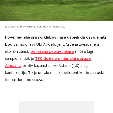
IZVOR: MR/© MN PRESS, ALL RIGHTS RESERVED
I ove nedjelje srpski klubovi nisu uspjeli da osvoje niti
bod
za nacionalni UEFA koeficijent. Crvena zvezda je u
utorak rutinski
poražena protiv Intera
(4:0) u Ligi
šampiona, dok je
TSC doživio minimalni poraz u
Almatiju
, protiv kazahstanske Astane (1:0) u Ligi
konferencije. To je uticalo da se koeficijent koji ima srpski
fudbal dodatno sroza.