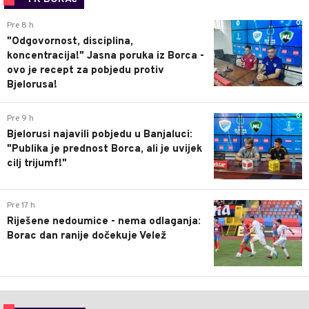
0
Pre 8 h
"Odgovornost, disciplina,
koncentracija!" Jasna poruka iz Borca -
ovo je recept za pobjedu protiv
Bjelorusa!
0
Pre 9 h
Bjelorusi najavili pobjedu u Banjaluci:
"Publika je prednost Borca, ali je uvijek
cilj trijumf!"
0
Pre 17 h
Riješene nedoumice - nema odlaganja:
Borac dan ranije dočekuje Velež