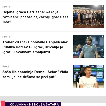
0
Pre 1 h
Ocjene igrača Partizana: Kako je
"otpisani" postao najvažniji igrač Saše
Ilića?
0
Pre 1 h
Trener Vitebska pohvalio Banjalučane:
Publika Borčev 12. igrač, uživanje je
igrati u ovakvom ambijentu
0
Pre 2 h
Saša Ilić opominje Dembu Seka: "Vidio
sam i ja, ne dešava se prvi put"
KOLUMNA - NEBOJŠA ŠATARA