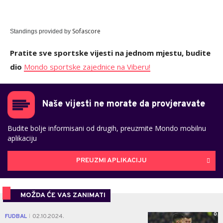
Sofascore
Standings provided by
Pratite sve sportske vijesti na jednom mjestu, budite
dio
Mondo sportske zajednice na Viberu!
Naše vijesti ne morate da provjeravate
Budite bolje informisani od drugih, preuzmite Mondo mobilnu
aplikaciju
PREUZMI APLIKACIJU
MOŽDA ĆE VAS ZANIMATI
0
FUDBAL
02.10.2024.
|