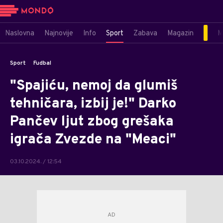
Naslovna
Najnovije
Info
Sport
Zabava
Magazin
M
Sport
Fudbal
"Spajiću, nemoj da glumiš
tehničara, izbij je!" Darko
Pančev ljut zbog grešaka
igrača Zvezde na "Meaci"
03.10.2024. / 12:54