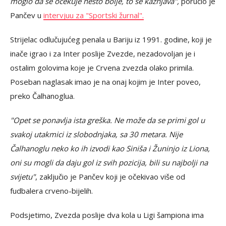
moglo da se očekuje nešto bolje, to se kažnjava",
poručio je
Pančev u
intervjuu za "Sportski žurnal".
Strijelac odlučujućeg penala u Bariju iz 1991. godine, koji je
inače igrao i za Inter poslije Zvezde, nezadovoljan je i
ostalim golovima koje je Crvena zvezda olako primila.
Poseban naglasak imao je na onaj kojim je Inter poveo,
preko Čalhanoglua.
"Opet se ponavlja ista greška. Ne može da se primi gol u
svakoj utakmici iz slobodnjaka, sa 30 metara. Nije
Čalhanoglu neko ko ih izvodi kao Siniša i Žuninjo iz Liona,
oni su mogli da daju gol iz svih pozicija, bili su najbolji na
svijetu"
, zaključio je Pančev koji je očekivao više od
fudbalera crveno-bijelih.
Podsjetimo, Zvezda poslije dva kola u Ligi šampiona ima