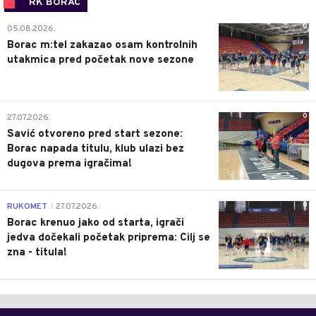
RK BORAC
0
05.08.2026.
Borac m:tel zakazao osam kontrolnih
utakmica pred početak nove sezone
0
27.07.2026.
Savić otvoreno pred start sezone:
Borac napada titulu, klub ulazi bez
dugova prema igračima!
0
RUKOMET
27.07.2026.
|
Borac krenuo jako od starta, igrači
jedva dočekali početak priprema: Cilj se
zna - titula!