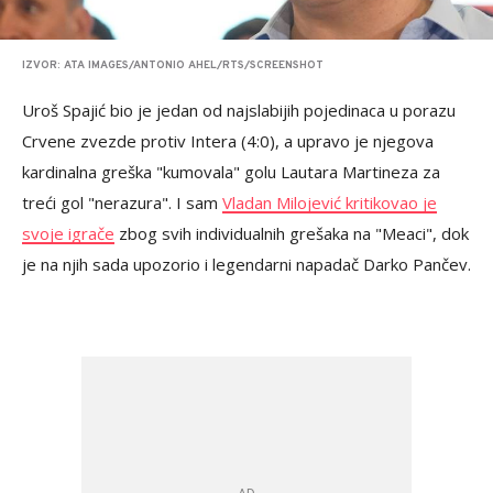
IZVOR: ATA IMAGES/ANTONIO AHEL/RTS/SCREENSHOT
Uroš Spajić bio je jedan od najslabijih pojedinaca u porazu
Crvene zvezde protiv Intera (4:0), a upravo je njegova
kardinalna greška "kumovala" golu Lautara Martineza za
treći gol "nerazura". I sam
Vladan Milojević kritikovao je
svoje igrače
zbog svih individualnih grešaka na "Meaci", dok
je na njih sada upozorio i legendarni napadač Darko Pančev.