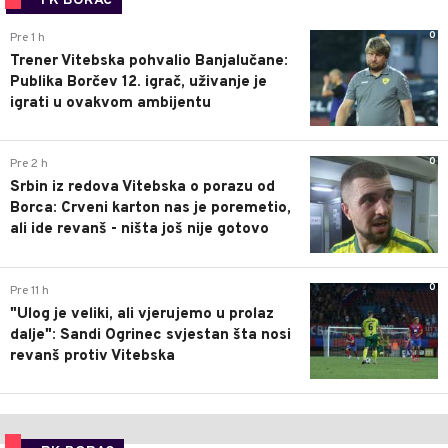
FK BORAC
0
Pre 1 h
Trener Vitebska pohvalio Banjalučane:
Publika Borčev 12. igrač, uživanje je
igrati u ovakvom ambijentu
0
Pre 2 h
Srbin iz redova Vitebska o porazu od
Borca: Crveni karton nas je poremetio,
ali ide revanš - ništa još nije gotovo
0
Pre 11 h
"Ulog je veliki, ali vjerujemo u prolaz
dalje": Sandi Ogrinec svjestan šta nosi
revanš protiv Vitebska