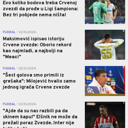
Evo koliko bodova treba Crvenoj
zvezdi da prođe u Ligi šampiona:
Bez tri pobjede nema ništa!
0
FUDBAL
02.10.2024.
|
Maksimović ispisao istoriju
Crvene zvezde: Oborio rekord
kao najmlađi, a najbolji na
"Meaci"
0
FUDBAL
02.10.2024.
|
"Šest golova smo primili iz
grešaka": Milojević hvalio samo
jednog igrača Crvene zvezde
1
FUDBAL
02.10.2024.
|
"Ajde da su nas razbili pa da
skinem kapu!" Elšnik ne može da
prežali poraz Zvezde, Inter nije