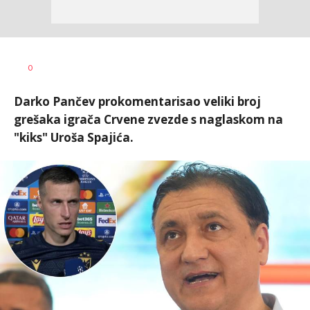
Dragan
AUTOR
0
Šutvić
Darko Pančev prokomentarisao veliki broj
grešaka igrača Crvene zvezde s naglaskom na
"kiks" Uroša Spajića.