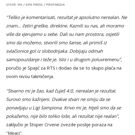
IZVOR: IPA / SIPA PRESS / PROFIMEDIA
"Teško je komentarisati, rezultat je apsolutno nerealan. Ne
znam... četiri greške, direktne. Kaznili su nas, ali moramo
više da vjerujemo u sebe. Dali su nam prostora, osjetili
smo da možemo, stvorili smo šanse, ali primiš iz
svlačionice gol iz slobodnjaka. Dobijaju odmah
samopouzdanje i teže je. Isto i u drugom poluvremenu"
,
poručio je Spajić za RTS i dodao da se to skupo plaća na
ovom nivou takmičenja.
"Stvarno mi je žao, kad čuješ 4:0, nerealan je rezultat.
Surovo smo kažnjeni. Ovakve stvari ne smiju da se
ponavljaju u Ligi šampiona. Krivo mi je, htjeli smo da se
pokažemo, nije bilo toliko loše, ali rezultat nije realan"
,
zaključio je štoper Crvene zvezde poslije poraza na
"Meaci".