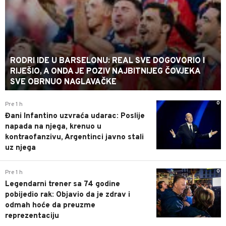
RODRI IDE U BARSELONU: REAL SVE DOGOVORIO I
RIJEŠIO, A ONDA JE POZIV NAJBITNIJEG ČOVJEKA
SVE OBRNUO NAGLAVAČKE
0
Pre 1 h
Đani Infantino uzvraća udarac: Poslije
napada na njega, krenuo u
kontraofanzivu, Argentinci javno stali
uz njega
0
Pre 1 h
Legendarni trener sa 74 godine
pobijedio rak: Objavio da je zdrav i
odmah hoće da preuzme
reprezentaciju