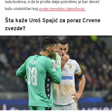
nula bodova, a da bi prošla dalje potrebno je bar devet.
kažu statističari koji
prate temeljno takmičenje.
Šta kaže Uroš Spajić za poraz Crvene
zvezde?