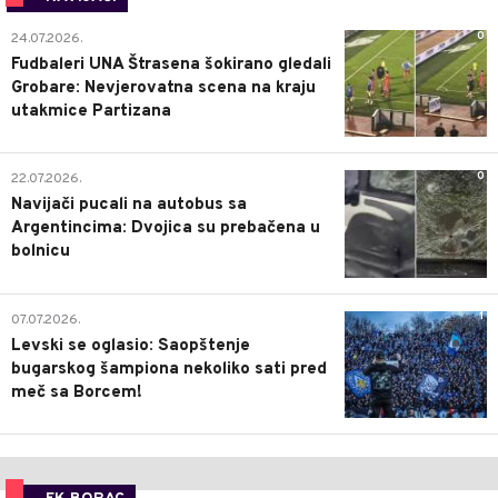
0
24.07.2026.
Fudbaleri UNA Štrasena šokirano gledali
Grobare: Nevjerovatna scena na kraju
utakmice Partizana
0
22.07.2026.
Navijači pucali na autobus sa
Argentincima: Dvojica su prebačena u
bolnicu
1
07.07.2026.
Levski se oglasio: Saopštenje
bugarskog šampiona nekoliko sati pred
meč sa Borcem!