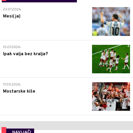
0
23.07.2026.
Mesi(ja)
2
15.07.2026.
Ipak valja bez kralja?
0
17.05.2026.
Mostarske kiše
NAVIJAČI