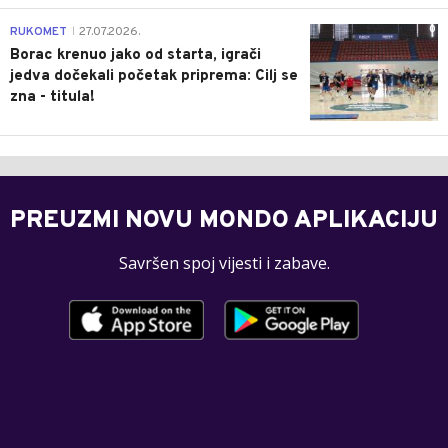
0
RUKOMET
27.07.2026.
|
Borac krenuo jako od starta, igrači
jedva dočekali početak priprema: Cilj se
zna - titula!
PREUZMI NOVU MONDO APLIKACIJU
Savršen spoj vijesti i zabave.