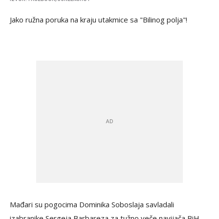
Jako ružna poruka na kraju utakmice sa "Bilinog polja"!
Mađari su pogocima Dominika Soboslaja savladali
izabranike Sergeja Barbareza za tužno veče navijača BiH,