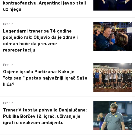
kontraofanzivu, Argentinci javno stali
uz njega
0
Pre 1 h
Legendarni trener sa 74 godine
pobijedio rak: Objavio da je zdrav i
odmah hoće da preuzme
reprezentaciju
0
Pre 1 h
Ocjene igrača Partizana: Kako je
"otpisani" postao najvažniji igrač Saše
Ilića?
0
Pre 1 h
Trener Vitebska pohvalio Banjalučane:
Publika Borčev 12. igrač, uživanje je
igrati u ovakvom ambijentu