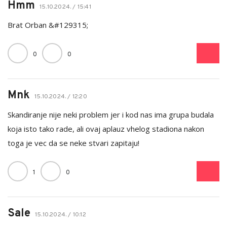
Hmm
15.10.2024. / 15:41
Brat Orban &#129315;
0
0
Mnk
15.10.2024. / 12:20
Skandiranje nije neki problem jer i kod nas ima grupa budala
koja isto tako rade, ali ovaj aplauz vhelog stadiona nakon
toga je vec da se neke stvari zapitaju!
1
0
Sale
15.10.2024. / 10:12