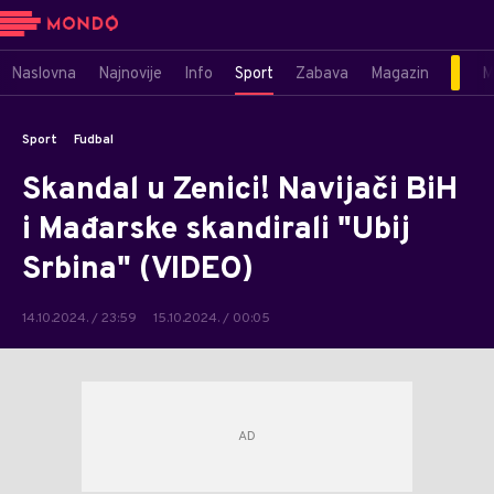
Naslovna
Najnovije
Info
Sport
Zabava
Magazin
M
Sport
Fudbal
Skandal u Zenici! Navijači BiH
i Mađarske skandirali "Ubij
Srbina" (VIDEO)
14.10.2024. / 23:59
15.10.2024. / 00:05