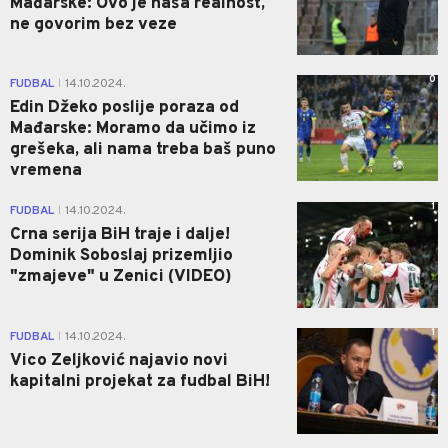
Mađarske: Ovo je naša realnost,
ne govorim bez veze
0
FUDBAL
14.10.2024.
|
Edin Džeko poslije poraza od
Mađarske: Moramo da učimo iz
grešeka, ali nama treba baš puno
vremena
1
FUDBAL
14.10.2024.
|
Crna serija BiH traje i dalje!
Dominik Soboslaj prizemljio
"zmajeve" u Zenici (VIDEO)
1
FUDBAL
14.10.2024.
|
Vico Zeljković najavio novi
kapitalni projekat za fudbal BiH!