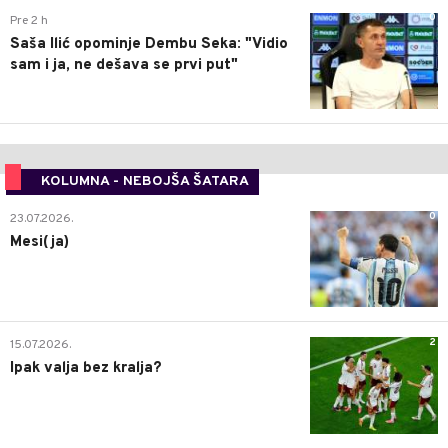
0
Pre 2 h
Saša Ilić opominje Dembu Seka: "Vidio
sam i ja, ne dešava se prvi put"
KOLUMNA - NEBOJŠA ŠATARA
0
23.07.2026.
Mesi(ja)
2
15.07.2026.
Ipak valja bez kralja?