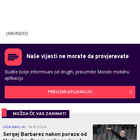
(MONDO)
Naše vijesti ne morate da provjeravate
Budite bolje informisani od drugih, preuzmite Mondo mobilnu
aplikaciju
PREUZMI APLIKACIJU
MOŽDA ĆE VAS ZANIMATI
0
LIGA NACIJA
14.10.2024.
|
Sergej Barbarez nakon poraza od