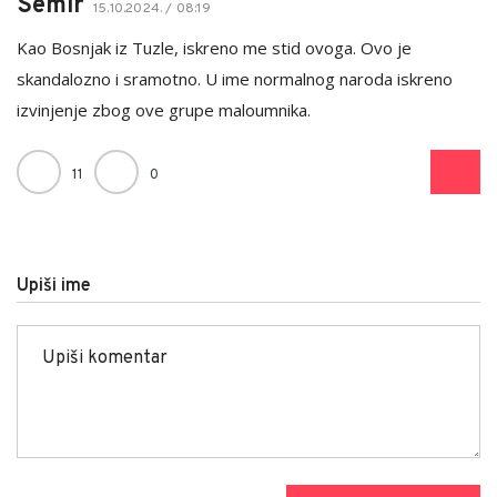
Semir
15.10.2024. / 08:19
Kao Bosnjak iz Tuzle, iskreno me stid ovoga. Ovo je
skandalozno i sramotno. U ime normalnog naroda iskreno
izvinjenje zbog ove grupe maloumnika.
11
0
Upiši ime