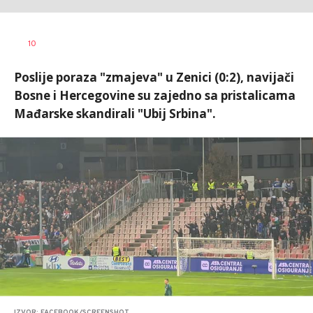
Nebojša
AUTOR
10
Šatara
Poslije poraza "zmajeva" u Zenici (0:2), navijači
Bosne i Hercegovine su zajedno sa pristalicama
Mađarske skandirali "Ubij Srbina".
IZVOR: FACEBOOK/SCREENSHOT