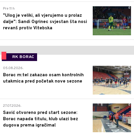
0
Pre 11 h
"Ulog je veliki, ali vjerujemo u prolaz
dalje": Sandi Ogrinec svjestan šta nosi
revanš protiv Vitebska
RK BORAC
0
05.08.2026.
Borac m:tel zakazao osam kontrolnih
utakmica pred početak nove sezone
0
27.07.2026.
Savić otvoreno pred start sezone:
Borac napada titulu, klub ulazi bez
dugova prema igračima!