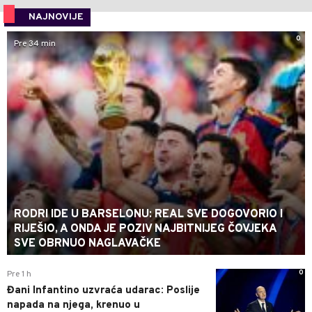
NAJNOVIJE
0
Pre 34 min
RODRI IDE U BARSELONU: REAL SVE DOGOVORIO I
RIJEŠIO, A ONDA JE POZIV NAJBITNIJEG ČOVJEKA
SVE OBRNUO NAGLAVAČKE
0
Pre 1 h
Đani Infantino uzvraća udarac: Poslije
napada na njega, krenuo u