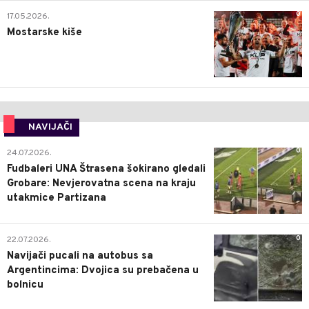
0
17.05.2026.
Mostarske kiše
NAVIJAČI
0
24.07.2026.
Fudbaleri UNA Štrasena šokirano gledali
Grobare: Nevjerovatna scena na kraju
utakmice Partizana
0
22.07.2026.
Navijači pucali na autobus sa
Argentincima: Dvojica su prebačena u
bolnicu