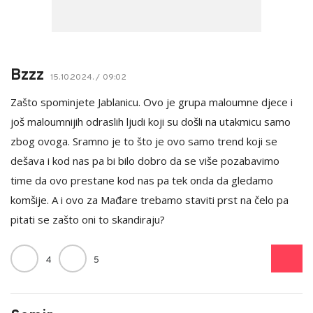
Bzzz
15.10.2024. / 09:02
Zašto spominjete Jablanicu. Ovo je grupa maloumne djece i
još maloumnijih odraslih ljudi koji su došli na utakmicu samo
zbog ovoga. Sramno je to što je ovo samo trend koji se
dešava i kod nas pa bi bilo dobro da se više pozabavimo
time da ovo prestane kod nas pa tek onda da gledamo
komšije. A i ovo za Mađare trebamo staviti prst na čelo pa
pitati se zašto oni to skandiraju?
4
5