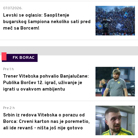
1
07.07.2026.
Levski se oglasio: Saopštenje
bugarskog šampiona nekoliko sati pred
meč sa Borcem!
FK BORAC
0
Pre 1 h
Trener Vitebska pohvalio Banjalučane:
Publika Borčev 12. igrač, uživanje je
igrati u ovakvom ambijentu
0
Pre 2 h
Srbin iz redova Vitebska o porazu od
Borca: Crveni karton nas je poremetio,
ali ide revanš - ništa još nije gotovo