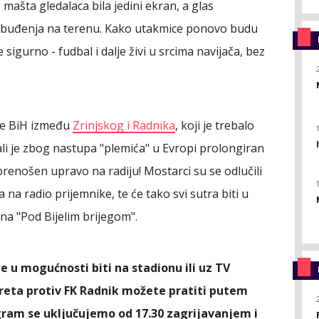
 mašta gledalaca bila jedini ekran, a glas
uzbuđenja na terenu. Kako utakmice ponovo budu
 sigurno - fudbal i dalje živi u srcima navijača, bez
ige BiH između
Zrinjskog i Radnika
, koji je trebalo
li je zbog nastupa "plemića" u Evropi prolongiran
 prenošen upravo na radiju! Mostarci su se odlučili
na radio prijemnike, te će tako svi sutra biti u
na "Pod Bijelim brijegom".
e u mogućnosti biti na stadionu ili uz TV
reta protiv FK Radnik možete pratiti putem
gram se uključujemo od 17.30 zagrijavanjem i