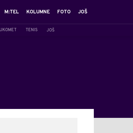
M:TEL
KOLUMNE
FOTO
JOŠ
UKOMET
TENIS
JOŠ