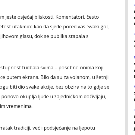
m jeste osjećaj bliskosti. Komentatori, često
petost utakmice kao da sjede pored vas. Svaki gol,
njihovom glasu, dok se publika stapala s
dostupnost fudbala svima – posebno onima koji
e putem ekrana. Bilo da su za volanom, u šetnji
gu biti dio svake akcije, bez obzira na to gdje se
 ponovo okuplja ljude u zajedničkom doživljaju,
šlim vremenima.
tak tradiciji, već i podsjećanje na ljepotu