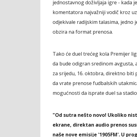
jednostavnog doživljaja igre - kada je
komentatora najvažniji vodič kroz 
odjekivale radijskim talasima, jedno je
obzira na format prenosa.
Tako će duel trećeg kola Premijer l
da bude odigran sredinom avgusta, a
za srijedu, 16. oktobra, direktno biti
da vrate prenose fudbalskih utakmica 
mogućnosti da isprate duel sa stadio
"Od sutra nešto novo! Ukoliko nist
ekrane, direktan audio prenos sus
naše nove emisije '1905FM'. U pro