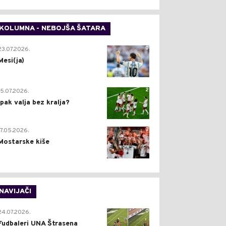
KOLUMNA - NEBOJŠA ŠATARA
0
23.07.2026.
Mesi(ja)
2
15.07.2026.
Ipak valja bez kralja?
0
17.05.2026.
Mostarske kiše
NAVIJAČI
0
24.07.2026.
Fudbaleri UNA Štrasena