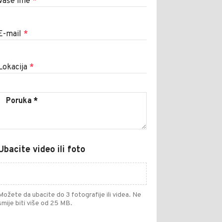
Vaše ime
*
E-mail
*
Lokacija
*
Ubacite video ili foto
Možete da ubacite do 3 fotografije ili videa. Ne
smije biti više od 25 MB.