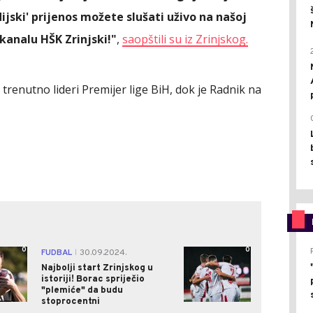
jski' prijenos možete slušati uživo na našoj
kanalu HŠK Zrinjski!"
,
saopštili su iz Zrinjskog.
renutno lideri Premijer lige BiH, dok je Radnik na
0
0
FUDBAL
30.09.2024.
|
Najbolji start Zrinjskog u
istoriji! Borac spriječio
"plemiće" da budu
stoprocentni