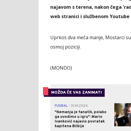
najavom s terena, nakon čega 'radi
web stranici i službenom Youtube 
Uprkos dva meča manje, Mostarci su t
osmoj poziciji.
(MONDO)
MOŽDA ĆE VAS ZANIMATI
FUDBAL
15.10.2024.
|
"Nemanja je fanatik, polako
ga uvodimo u igru": Mario
Ivanković najavio povratak
kapitena Bilbije