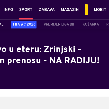
INFO
SPORT
ZABAVA
MAGAZIN
MOBIT
AL
FIFA WC 2026
PREMIJER LIGA BIH
KOŠARKA
R
o u eteru: Zrinjski -
om prenosu - NA RADIJU!