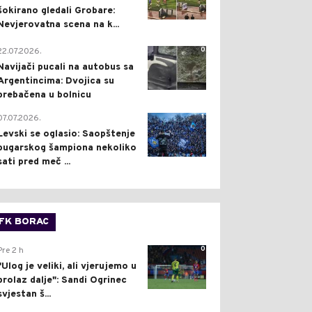
šokirano gledali Grobare:
Nevjerovatna scena na k...
0
22.07.2026.
Navijači pucali na autobus sa
Argentincima: Dvojica su
prebačena u bolnicu
1
07.07.2026.
Levski se oglasio: Saopštenje
bugarskog šampiona nekoliko
sati pred meč ...
FK BORAC
0
Pre 2 h
"Ulog je veliki, ali vjerujemo u
prolaz dalje": Sandi Ogrinec
svjestan š...