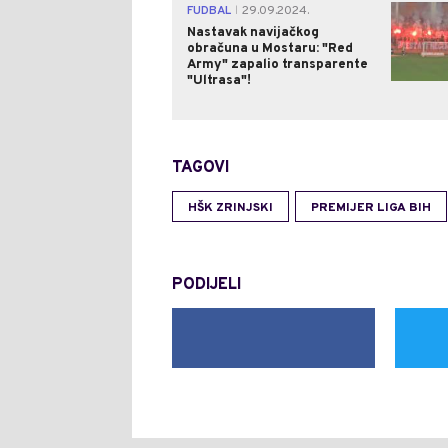
FUDBAL
29.09.2024.
|
Nastavak navijačkog
obračuna u Mostaru: "Red
Army" zapalio transparente
"Ultrasa"!
TAGOVI
HŠK ZRINJSKI
PREMIJER LIGA BIH
PODIJELI