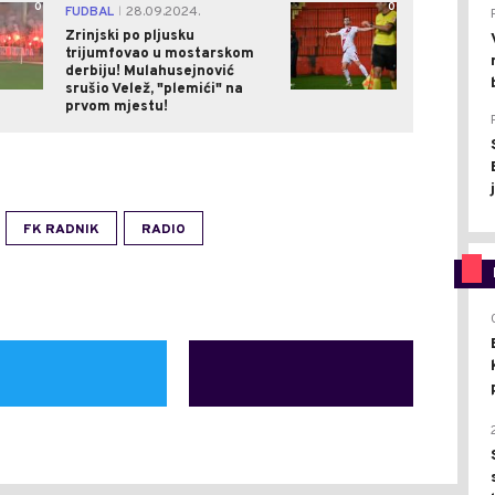
0
0
FUDBAL
28.09.2024.
|
Zrinjski po pljusku
trijumfovao u mostarskom
derbiju! Mulahusejnović
srušio Velež, "plemići" na
prvom mjestu!
FK RADNIK
RADIO