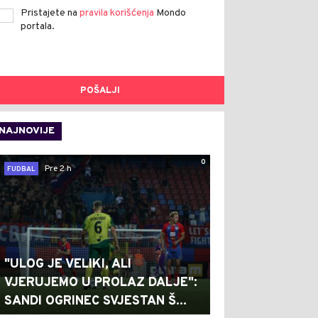
Pristajete na
pravila korišćenja
Mondo
portala.
POŠALJI
NAJNOVIJE
0
Pre 2 h
FUDBAL
"ULOG JE VELIKI, ALI
VJERUJEMO U PROLAZ DALJE":
SANDI OGRINEC SVJESTAN Š...