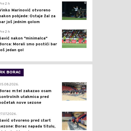
0
Pre 2 h
Vinko Marinović otvoreno
nakon pobjede: Ostaje žal za
bar još jednim golom
0
Pre 2 h
Savić nakon "minimalca"
Borca: Morali smo postići bar
još jedan gol
RK BORAC
0
05.08.2026.
Borac m:tel zakazao osam
kontrolnih utakmica pred
početak nove sezone
0
27.07.2026.
Savić otvoreno pred start
sezone: Borac napada titulu,