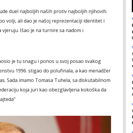
e duel najboljih naših protiv najboljih njihovih.
volji, ali dao je našoj reprezentaciji identitet i
 vjeruju. Išao je na turnire sa nadom i
 unosio je tu snagu i ponos u svoj posao svakog
enstvu 1996. stigao do polufinala, a kao menadžer
d nas. Sada imamo Tomasa Tuhela, sa diskutabilnom
deraciju koja juri kao obezglavljena kokoška da
ajteda"