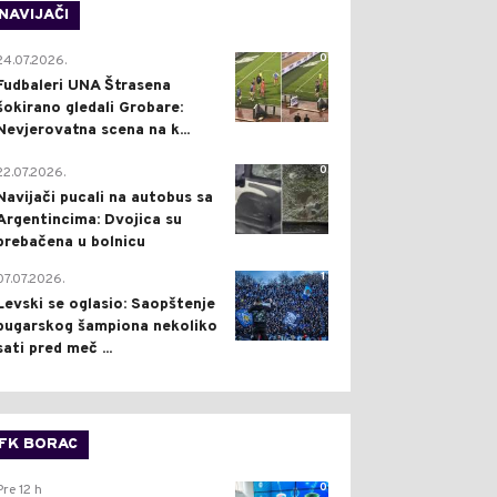
NAVIJAČI
0
24.07.2026.
Fudbaleri UNA Štrasena
šokirano gledali Grobare:
Nevjerovatna scena na k...
0
22.07.2026.
Navijači pucali na autobus sa
Argentincima: Dvojica su
prebačena u bolnicu
1
07.07.2026.
Levski se oglasio: Saopštenje
bugarskog šampiona nekoliko
sati pred meč ...
FK BORAC
0
Pre 12 h