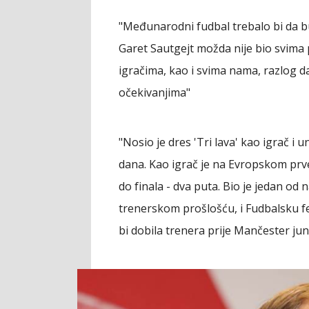
"Međunarodni fudbal trebalo bi da bud
Garet Sautgejt možda nije bio svima po 
igračima, kao i svima nama, razlog da
očekivanjima"
"Nosio je dres 'Tri lava' kao igrač i
dana. Kao igrač je na Evropskom prv
do finala - dva puta. Bio je jedan o
trenerskom prošlošću, i Fudbalsku fe
bi dobila trenera prije Mančester jun