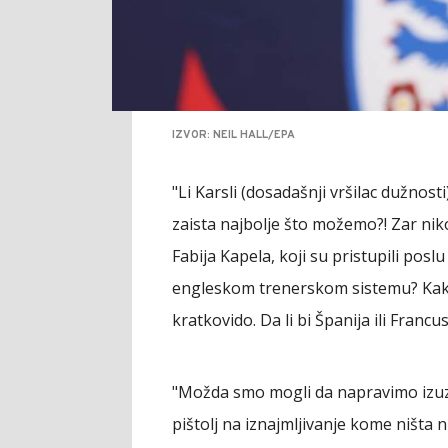
IZVOR: NEIL HALL/EPA
"Li Karsli (dosadašnji vršilac dužnosti)
zaista najbolje što možemo?! Zar nik
Fabija Kapela, koji su pristupili poslu
engleskom trenerskom sistemu? Kako 
kratkovido. Da li bi Španija ili Francus
"Možda smo mogli da napravimo izuz
pištolj na iznajmljivanje kome ništa 