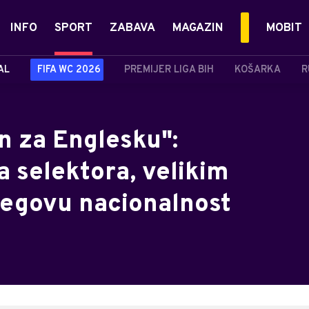
INFO
SPORT
ZABAVA
MAGAZIN
MOBIT
AL
FIFA WC 2026
PREMIJER LIGA BIH
KOŠARKA
R
n za Englesku":
 selektora, velikim
njegovu nacionalnost