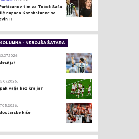
FUDBAL
Pre 9 h
Partizanov tim za Tobol: Saša
Ilić napada Kazahstance sa
ovih 11
KOLUMNA - NEBOJŠA ŠATARA
0
23.07.2026.
Mesi(ja)
2
15.07.2026.
Ipak valja bez kralja?
0
17.05.2026.
Mostarske kiše