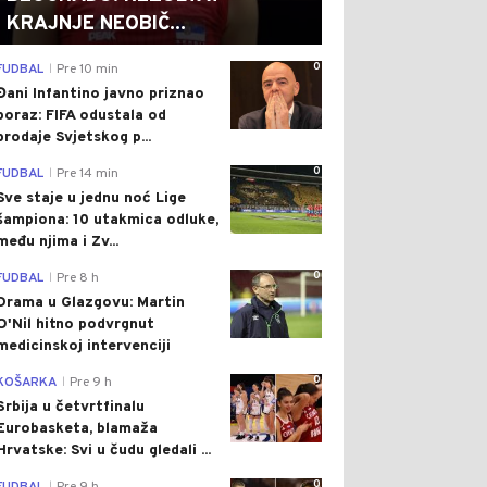
KRAJNJE NEOBIČ...
0
FUDBAL
Pre 10 min
|
Đani Infantino javno priznao
poraz: FIFA odustala od
prodaje Svjetskog p...
0
FUDBAL
Pre 14 min
|
Sve staje u jednu noć Lige
šampiona: 10 utakmica odluke,
među njima i Zv...
0
FUDBAL
Pre 8 h
|
Drama u Glazgovu: Martin
O'Nil hitno podvrgnut
medicinskoj intervenciji
0
KOŠARKA
Pre 9 h
|
Srbija u četvrtfinalu
Eurobasketa, blamaža
Hrvatske: Svi u čudu gledali ...
0
|