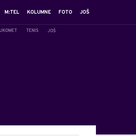
M:TEL
KOLUMNE
FOTO
JOŠ
UKOMET
TENIS
JOŠ