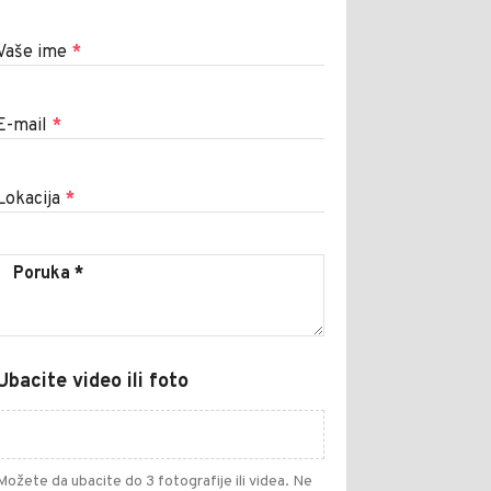
Vaše ime
*
E-mail
*
Lokacija
*
Ubacite video ili foto
Možete da ubacite do 3 fotografije ili videa. Ne