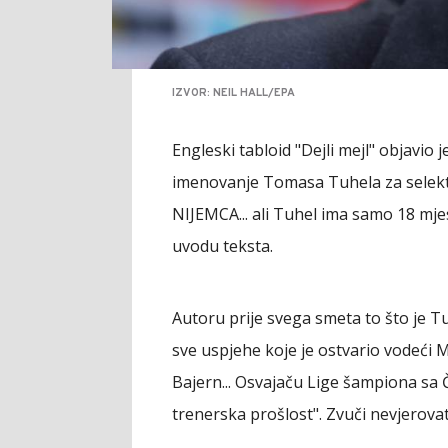
IZVOR: NEIL HALL/EPA
Engleski tabloid "Dejli mejl" objavio
imenovanje Tomasa Tuhela za selekto
NIJEMCA... ali Tuhel ima samo 18 mje
uvodu teksta.
Autoru prije svega smeta to što je T
sve uspjehe koje je ostvario vodeći 
Bajern... Osvajaču Lige šampiona sa Č
trenerska prošlost". Zvuči nevjerovatn