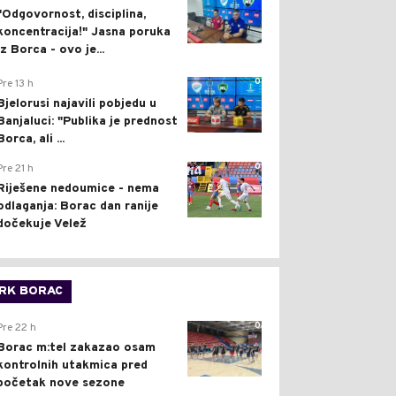
"Odgovornost, disciplina,
koncentracija!" Jasna poruka
iz Borca - ovo je...
0
Pre 13 h
Bjelorusi najavili pobjedu u
Banjaluci: "Publika je prednost
Borca, ali ...
0
Pre 21 h
Riješene nedoumice - nema
odlaganja: Borac dan ranije
dočekuje Velež
RK BORAC
0
Pre 22 h
Borac m:tel zakazao osam
kontrolnih utakmica pred
početak nove sezone