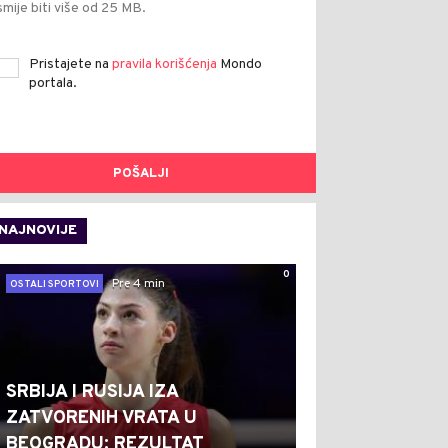
smije biti više od 25 MB.
Pristajete na
pravila korišćenja
Mondo
portala.
POŠALJI
NAJNOVIJE
0
Pre 4 min
OSTALI SPORTOVI
SRBIJA I RUSIJA IZA
ZATVORENIH VRATA U
BEOGRADU: REZULTAT