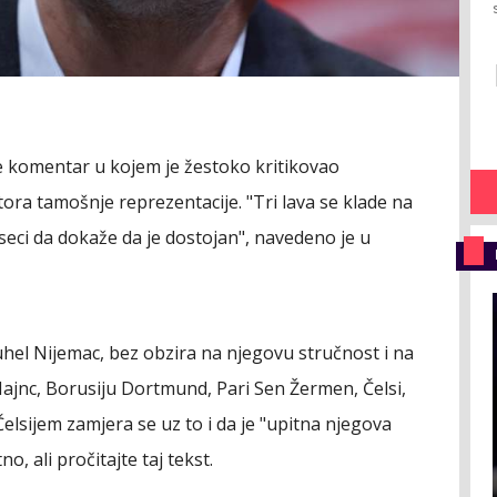
 je komentar u kojem je žestoko kritikovao
ra tamošnje reprezentacije. "Tri lava se klade na
seci da dokaže da je dostojan", navedeno je u
uhel Nijemac, bez obzira na njegovu stručnost i na
Majnc, Borusiju Dortmund, Pari Sen Žermen, Čelsi,
elsijem zamjera se uz to i da je "upitna njegova
o, ali pročitajte taj tekst.