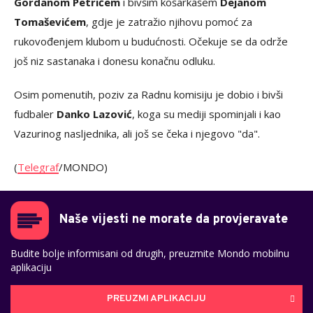
Gordanom Petrićem
i bivšim košarkašem
Dejanom
Tomaševićem
, gdje je zatražio njihovu pomoć za
rukovođenjem klubom u budućnosti. Očekuje se da održe
još niz sastanaka i donesu konačnu odluku.
Osim pomenutih, poziv za Radnu komisiju je dobio i bivši
fudbaler
Danko Lazović
, koga su mediji spominjali i kao
Vazurinog nasljednika, ali još se čeka i njegovo "da".
(
Telegraf
/MONDO)
Naše vijesti ne morate da provjeravate
Budite bolje informisani od drugih, preuzmite Mondo mobilnu
aplikaciju
PREUZMI APLIKACIJU