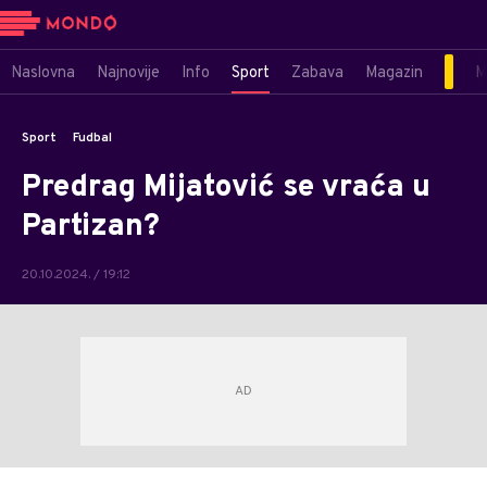
Naslovna
Najnovije
Info
Sport
Zabava
Magazin
M
Sport
Fudbal
Predrag Mijatović se vraća u
Partizan?
20.10.2024. / 19:12