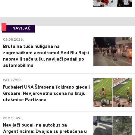
NAVIJAČI
0
08.08.2026.
Brutalna tuča huligana na
zagrebačkom aerodromu! Bed Blu Bojsi
napravili sačekušu, navijači padali po
automobilima
0
24.07.2026.
Fudbaleri UNA Štrasena šokirano gledali
Grobare: Nevjerovatna scena na kraju
utakmice Partizana
0
22.07.2026.
Navijači pucali na autobus sa
Argentincima: Dvojica su prebačena u