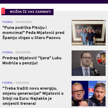
MOŽDA ĆE VAS ZANIMATI
0
FUDBAL
04.09.2024.
|
"Puna podrška Piksiju i
momcima!" Peđa Mijatović pred
Španiju stigao u Staru Pazovu
0
FUDBAL
22.07.2024.
|
Predrag Mijatović "tjera" Luku
Modrića u penziju!
0
FUDBAL
11.07.2024.
|
"Treba tražiti novu energiju,
smjenu generacija!" Mijatović o
Srbiji na Euru: Najlakše je
smijeniti trenera!