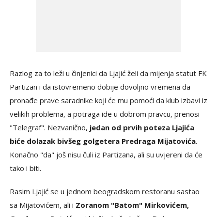
Razlog za to leži u činjenici da Ljajić želi da mijenja statut FK
Partizan i da istovremeno dobije dovoljno vremena da
pronađe prave saradnike koji će mu pomoći da klub izbavi iz
velikih problema, a potraga ide u dobrom pravcu, prenosi
"Telegraf". Nezvanično,
jedan od prvih poteza Ljajića
biće dolazak bivšeg golgetera Predraga Mijatovića
.
Konačno "da" još nisu čuli iz Partizana, ali su uvjereni da će
tako i biti.
Rasim Ljajić se u jednom beogradskom restoranu sastao
sa Mijatovićem, ali i
Zoranom "Batom" Mirkovićem,