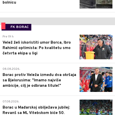
bolnicu
FK BORAC
0
Pre 19 h
Velež želi iskoristiti umor Borca, Ibro
Rahimić optimista: Po kvalitetu smo
četvrta ekipa u ligi
0
08.08.2026.
Borac protiv Veleža između dva okršaja
sa Bjelorusima: "Imamo najviše
ambicije, cilj je odbrana titule!"
0
07.08.2026.
Borac u Mađarskoj obilježava jubilej:
Revanš sa ML Vitebskom biće 50.