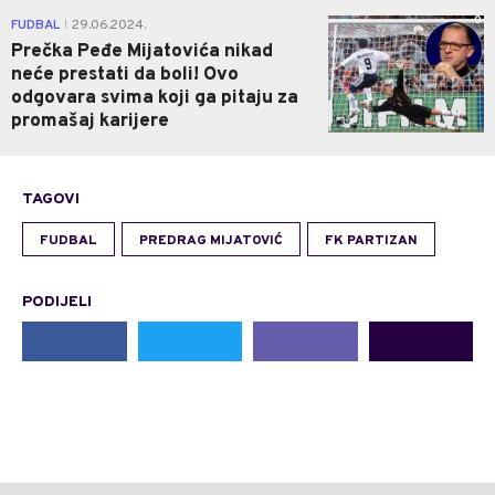
0
FUDBAL
29.06.2024.
|
Prečka Peđe Mijatovića nikad
neće prestati da boli! Ovo
odgovara svima koji ga pitaju za
promašaj karijere
TAGOVI
FUDBAL
PREDRAG MIJATOVIĆ
FK PARTIZAN
PODIJELI