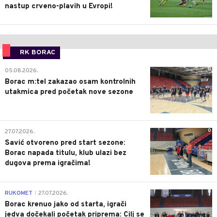
nastup crveno-plavih u Evropi!
RK BORAC
0
05.08.2026.
Borac m:tel zakazao osam kontrolnih
utakmica pred početak nove sezone
0
27.07.2026.
Savić otvoreno pred start sezone:
Borac napada titulu, klub ulazi bez
dugova prema igračima!
0
RUKOMET
27.07.2026.
|
Borac krenuo jako od starta, igrači
jedva dočekali početak priprema: Cilj se