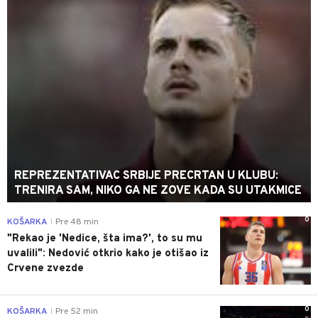
REPREZENTATIVAC SRBIJE PRECRTAN U KLUBU:
TRENIRA SAM, NIKO GA NE ZOVE KADA SU UTAKMICE
0
KOŠARKA
Pre 48 min
|
"Rekao je 'Nedice, šta ima?', to su mu
uvalili": Nedović otkrio kako je otišao iz
Crvene zvezde
0
KOŠARKA
Pre 52 min
|