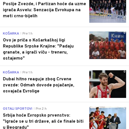
Poslije Zvezde, i Partizan hoće da uzme
igrača Asvelu: Senzacija Evrokupa na
meti crno-bijelih
0
KOŠARKA
Pre 1 h
|
Ovo je priča o Košarkaškoj ligi
Republike Srpske Krajine: "Padaju
granate, a igrači viču - treneru,
ostajemo"
0
KOŠARKA
Pre 1 h
|
Dubai hitno reaguje zbog Crvene
zvezde: Odmah dovode pojačanje,
osvajača Evrolige
0
OSTALI SPORTOVI
Pre 2 h
|
Srbija hoće Evropsko prvenstvo:
"Igraće se u tri države, ali će finale biti
u Beogradu"