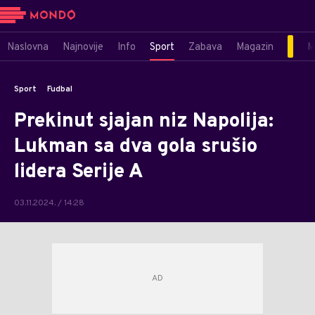
Naslovna
Najnovije
Info
Sport
Zabava
Magazin
M
Sport
Fudbal
Prekinut sjajan niz Napolija:
Lukman sa dva gola srušio
lidera Serije A
03.11.2024. / 14:28