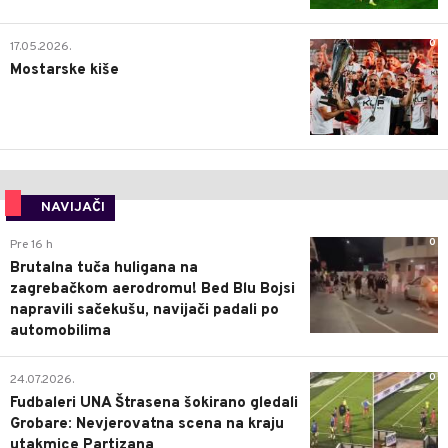
0
17.05.2026.
Mostarske kiše
NAVIJAČI
0
Pre 16 h
Brutalna tuča huligana na
zagrebačkom aerodromu! Bed Blu Bojsi
napravili sačekušu, navijači padali po
automobilima
0
24.07.2026.
Fudbaleri UNA Štrasena šokirano gledali
Grobare: Nevjerovatna scena na kraju
utakmice Partizana