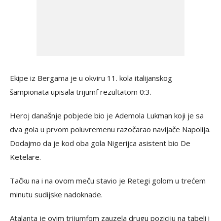
Ekipe iz Bergama je u okviru 11. kola italijanskog
šampionata upisala trijumf rezultatom 0:3.
Heroj današnje pobjede bio je Ademola Lukman koji je sa
dva gola u prvom poluvremenu razočarao navijače Napolija.
Dodajmo da je kod oba gola Nigerijca asistent bio De
Ketelare.
Tačku na i na ovom meču stavio je Retegi golom u trećem
minutu sudijske nadoknade.
Atalanta je ovim trijumfom zauzela drugu poziciju na tabeli i