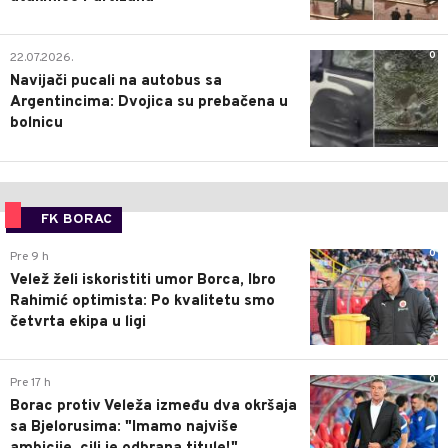
0
22.07.2026.
Navijači pucali na autobus sa
Argentincima: Dvojica su prebačena u
bolnicu
FK BORAC
0
Pre 9 h
Velež želi iskoristiti umor Borca, Ibro
Rahimić optimista: Po kvalitetu smo
četvrta ekipa u ligi
0
Pre 17 h
Borac protiv Veleža između dva okršaja
sa Bjelorusima: "Imamo najviše