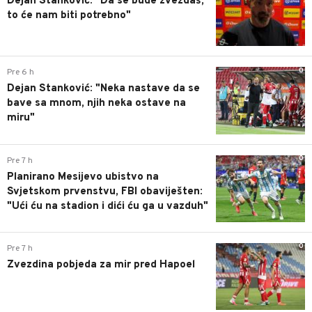
Dejan Stanković: "Da se bude zvezdaš,
to će nam biti potrebno"
0
Pre 6 h
Dejan Stanković: "Neka nastave da se
bave sa mnom, njih neka ostave na
miru"
0
Pre 7 h
Planirano Mesijevo ubistvo na
Svjetskom prvenstvu, FBI obaviješten:
"Ući ću na stadion i dići ću ga u vazduh"
0
Pre 7 h
Zvezdina pobjeda za mir pred Hapoel