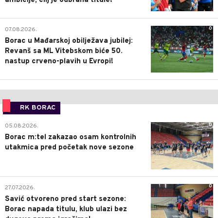
ambicije, cilj je odbrana titule!"
0
07.08.2026.
Borac u Mađarskoj obilježava jubilej:
Revanš sa ML Vitebskom biće 50.
nastup crveno-plavih u Evropi!
RK BORAC
0
05.08.2026.
Borac m:tel zakazao osam kontrolnih
utakmica pred početak nove sezone
0
27.07.2026.
Savić otvoreno pred start sezone:
Borac napada titulu, klub ulazi bez