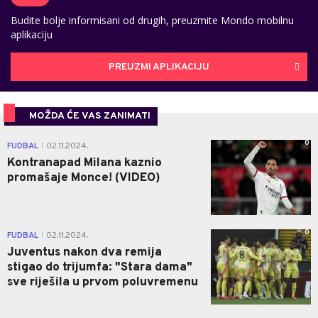
Budite bolje informisani od drugih, preuzmite Mondo mobilnu
aplikaciju
PREUZMI APLIKACIJU
MOŽDA ĆE VAS ZANIMATI
0
FUDBAL
02.11.2024.
|
Kontranapad Milana kaznio
promašaje Monce! (VIDEO)
0
FUDBAL
02.11.2024.
|
Juventus nakon dva remija
stigao do trijumfa: "Stara dama"
sve riješila u prvom poluvremenu