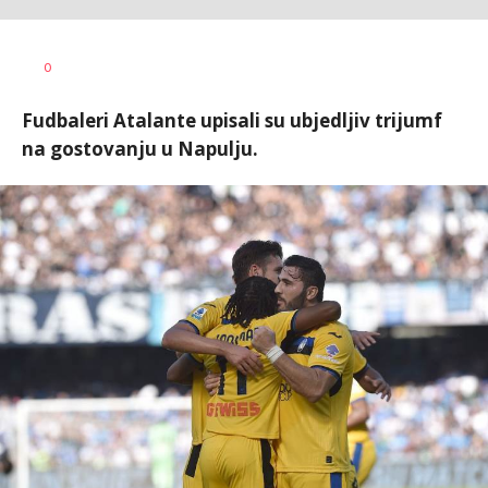
Haris
AUTOR
0
Krhalić
Fudbaleri Atalante upisali su ubjedljiv trijumf
na gostovanju u Napulju.