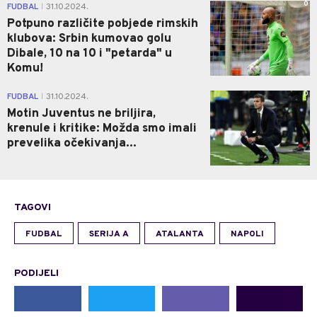
0
FUDBAL
31.10.2024.
|
Potpuno različite pobjede rimskih
klubova: Srbin kumovao golu
Dibale, 10 na 10 i "petarda" u
Komu!
0
FUDBAL
31.10.2024.
|
Motin Juventus ne briljira,
krenule i kritike: Možda smo imali
prevelika očekivanja...
TAGOVI
FUDBAL
SERIJA A
ATALANTA
NAPOLI
PODIJELI