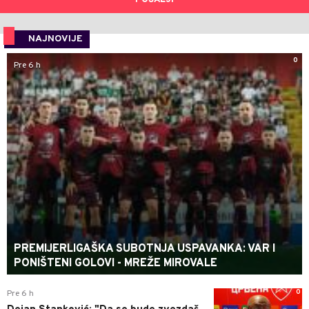
POŠALJI
NAJNOVIJE
0
Pre 6 h
PREMIJERLIGAŠKA SUBOTNJA USPAVANKA: VAR I
PONIŠTENI GOLOVI - MREŽE MIROVALE
0
Pre 6 h