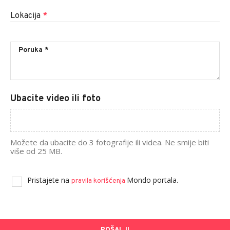
Lokacija
*
Ubacite video ili foto
Možete da ubacite do 3 fotografije ili videa. Ne smije biti
više od 25 MB.
Pristajete na
Mondo portala.
pravila korišćenja