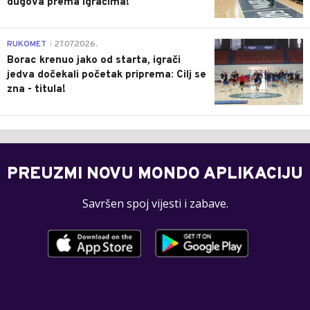
dugova prema igračima!
0
RUKOMET
27.07.2026.
|
Borac krenuo jako od starta, igrači
jedva dočekali početak priprema: Cilj se
zna - titula!
PREUZMI NOVU MONDO APLIKACIJU
Savršen spoj vijesti i zabave.