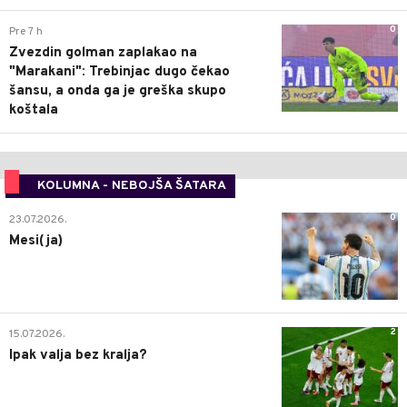
0
Pre 7 h
Zvezdin golman zaplakao na
"Marakani": Trebinjac dugo čekao
šansu, a onda ga je greška skupo
koštala
KOLUMNA - NEBOJŠA ŠATARA
0
23.07.2026.
Mesi(ja)
2
15.07.2026.
Ipak valja bez kralja?