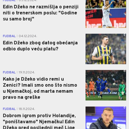
FUDBAL
05.12.2024.
|
Edin Džeko ne razmišlja o penziji
niti o trenerskom poslu: "Godine
su samo broj"
0
FUDBAL
04.12.2024.
|
Edin Džeko zbog datog obećanja
odbio duplo veću platu?
0
FUDBAL
19.11.2024.
|
Kako je Džeko vidio remi u
Zenici? Imali smo ono što nismo
u Njemačkoj, od marta nemam
pravo na greške
0
FUDBAL
18.11.2024.
|
Dobrom igrom protiv Holandije,
"poništavamo" Njemačku! Edin
Džeko pred posljednji meč Lige