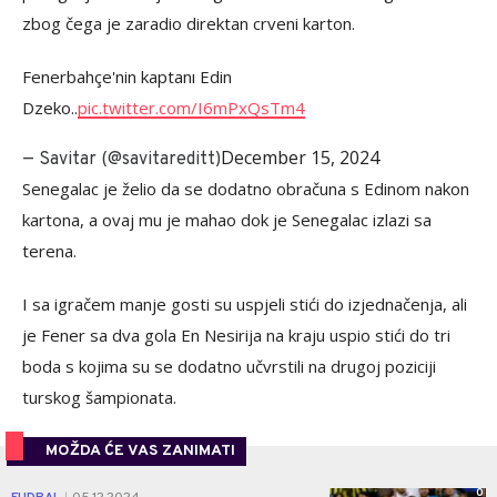
zbog čega je zaradio direktan crveni karton.
Fenerbahçe'nin kaptanı Edin
Dzeko..
pic.twitter.com/I6mPxQsTm4
December 15, 2024
— Savitar (@savitareditt)
Senegalac je želio da se dodatno obračuna s Edinom nakon
kartona, a ovaj mu je mahao dok je Senegalac izlazi sa
terena.
I sa igračem manje gosti su uspjeli stići do izjednačenja, ali
je Fener sa dva gola En Nesirija na kraju uspio stići do tri
boda s kojima su se dodatno učvrstili na drugoj poziciji
turskog šampionata.
MOŽDA ĆE VAS ZANIMATI
0