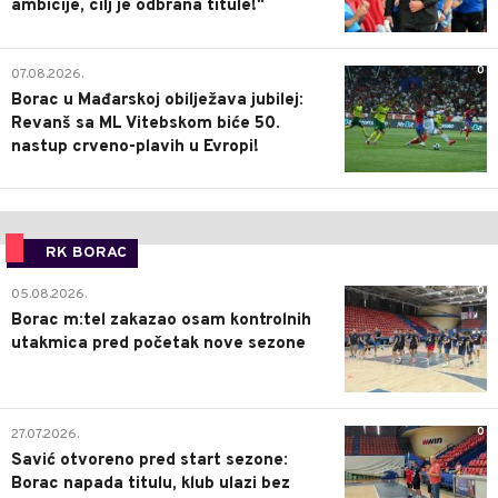
ambicije, cilj je odbrana titule!"
0
07.08.2026.
Borac u Mađarskoj obilježava jubilej:
Revanš sa ML Vitebskom biće 50.
nastup crveno-plavih u Evropi!
RK BORAC
0
05.08.2026.
Borac m:tel zakazao osam kontrolnih
utakmica pred početak nove sezone
0
27.07.2026.
Savić otvoreno pred start sezone:
Borac napada titulu, klub ulazi bez