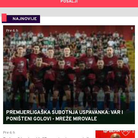
POŠALJI
NAJNOVIJE
0
Pre 6 h
PREMIJERLIGAŠKA SUBOTNJA USPAVANKA: VAR I
PONIŠTENI GOLOVI - MREŽE MIROVALE
0
Pre 6 h