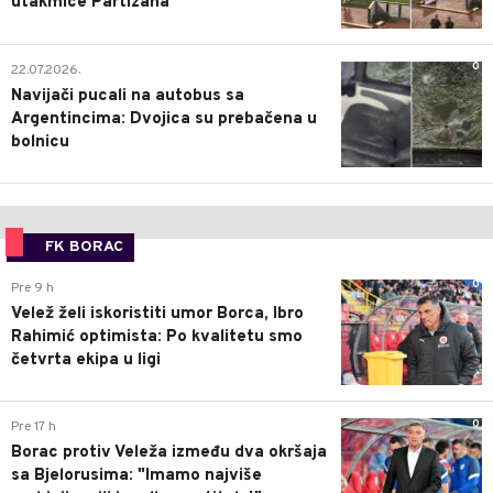
utakmice Partizana
0
22.07.2026.
Navijači pucali na autobus sa
Argentincima: Dvojica su prebačena u
bolnicu
FK BORAC
0
Pre 9 h
Velež želi iskoristiti umor Borca, Ibro
Rahimić optimista: Po kvalitetu smo
četvrta ekipa u ligi
0
Pre 17 h
Borac protiv Veleža između dva okršaja
sa Bjelorusima: "Imamo najviše