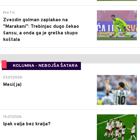
0
Pre 7 h
Zvezdin golman zaplakao na
"Marakani": Trebinjac dugo čekao
šansu, a onda ga je greška skupo
koštala
KOLUMNA - NEBOJŠA ŠATARA
0
23.07.2026.
Mesi(ja)
2
15.07.2026.
Ipak valja bez kralja?