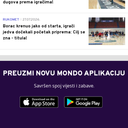
dugova prema igračima!
0
RUKOMET
27.07.2026.
|
Borac krenuo jako od starta, igrači
jedva dočekali početak priprema: Cilj se
zna - titula!
PREUZMI NOVU MONDO APLIKACIJU
Savršen spoj vijesti i zabave.