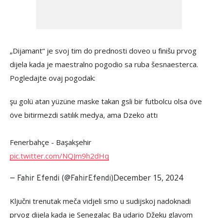
„Dijamant“ je svoj tim do prednosti doveo u finišu prvog
dijela kada je maestralno pogodio sa ruba šesnaesterca.
Pogledajte ovaj pogodak:
şu golü atan yüzüne maske takan gsli bir futbolcu olsa öve
öve bitirmezdi satılık medya, ama Dzeko attı
Fenerbahçe - Başakşehir
pic.twitter.com/NQJm9h2dHq
December 15, 2024
— Fahir Efendi (@FahirEfendi)
Ključni trenutak meča vidjeli smo u sudijskoj nadoknadi
prvog dijela kada je Senegalac Ba udario Džeku glavom