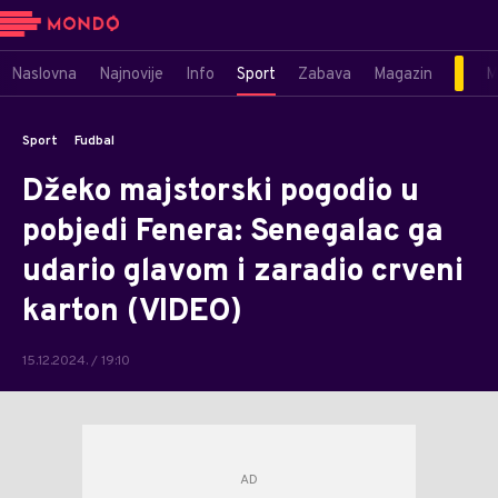
Naslovna
Najnovije
Info
Sport
Zabava
Magazin
M
Sport
Fudbal
Džeko majstorski pogodio u
pobjedi Fenera: Senegalac ga
udario glavom i zaradio crveni
karton (VIDEO)
15.12.2024. / 19:10