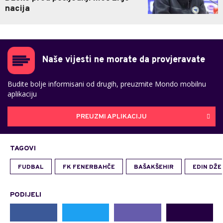
nacija
Naše vijesti ne morate da provjeravate
Budite bolje informisani od drugih, preuzmite Mondo mobilnu
aplikaciju
PREUZMI APLIKACIJU
TAGOVI
FUDBAL
FK FENERBAHČE
BAŠAKŠEHIR
EDIN DŽE
PODIJELI