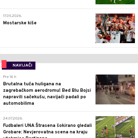
0
17.05.2026.
Mostarske kiše
NAVIJAČI
0
Pre 16 h
Brutalna tuča huligana na
zagrebačkom aerodromu! Bed Blu Bojsi
napravili sačekušu, navijači padali po
automobilima
0
24.07.2026.
Fudbaleri UNA Štrasena šokirano gledali
Grobare: Nevjerovatna scena na kraju