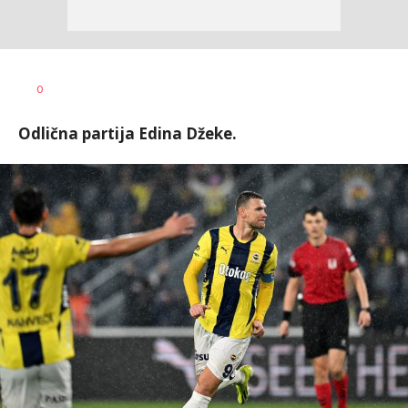
Haris
AUTOR
0
Krhalić
Odlična partija Edina Džeke.