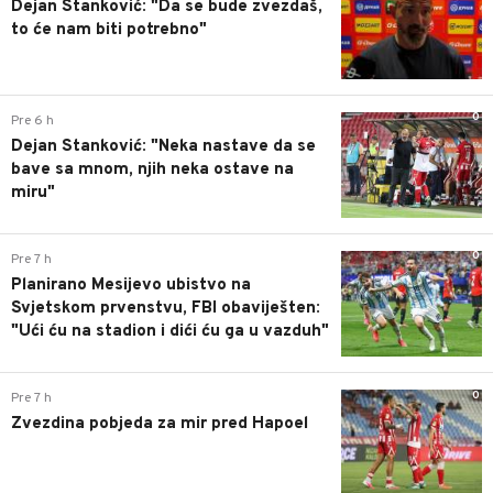
Dejan Stanković: "Da se bude zvezdaš,
to će nam biti potrebno"
0
Pre 6 h
Dejan Stanković: "Neka nastave da se
bave sa mnom, njih neka ostave na
miru"
0
Pre 7 h
Planirano Mesijevo ubistvo na
Svjetskom prvenstvu, FBI obaviješten:
"Ući ću na stadion i dići ću ga u vazduh"
0
Pre 7 h
Zvezdina pobjeda za mir pred Hapoel