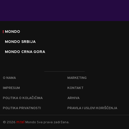
MONDO
MONDO SRBIJA
MONDO CRNA GORA
O NAMA
MARKETING
IMPRESUM
KONTAKT
POLITIKA O KOLAČIĆIMA
ARHIVA
POLITIKA PRIVATNOSTI
PRAVILA I USLOVI KORIŠĆENJA
m:tel
©
2026
Mondo
Sva prava zadržana.