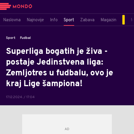
Naslovna
Najnovije
Info
Sport
Zabava
Magazin
M
Sport
Fudbal
Superliga bogatih je živa -
postaje Jedinstvena liga:
Zemljotres u fudbalu, ovo je
kraj Lige šampiona!
17.12.2024. / 17:04