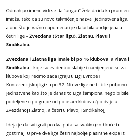
Odmah po imenu vidi se da "bogati" žele da idu ka promjeni
imidža, tako da su novo takmičenje nazvali Jedinstvena liga,
a ono što je važno napomenuti je da bi bila podijeljena u
četiri lige -
Zvezdanu (Star ligu), Zlatnu, Plavu i
Sindikalnu.
Zvezdana i Zlatna liga imale bi po 16 klubova
, a
Plava i
Sindikalna
- koje su evidentno slabije i namijenjene su za
klubove koji recimo sada igraju u Ligi Evrope i
Konferencijskoj ligi sa po 32. Ni ove lige ne bi bile potpuno
jedinstvene kao što je danas to Liga šampiona, nego bi bile
podeljene u po grupe od po osam klubova (po dvije u
Zvezdanoj i Zlatnoj, a četiri u Plavoj i Sindikalnoj).
Ideja je da svi igrali po dva puta sa svakim (kod kuće i u
gostima). U prve dve lige četiri najbolje plasirane ekipe iz