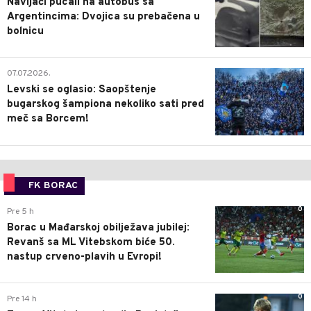
Navijači pucali na autobus sa
Argentincima: Dvojica su prebačena u
bolnicu
1
07.07.2026.
Levski se oglasio: Saopštenje
bugarskog šampiona nekoliko sati pred
meč sa Borcem!
FK BORAC
0
Pre 5 h
Borac u Mađarskoj obilježava jubilej:
Revanš sa ML Vitebskom biće 50.
nastup crveno-plavih u Evropi!
0
Pre 14 h