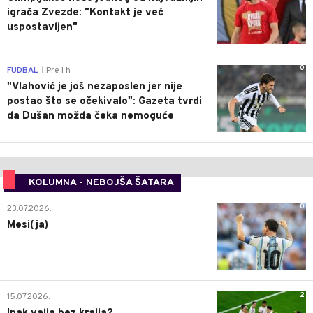
igrača Zvezde: "Kontakt je već
uspostavljen"
0
FUDBAL
Pre 1 h
|
"Vlahović je još nezaposlen jer nije
postao što se očekivalo": Gazeta tvrdi
da Dušan možda čeka nemoguće
KOLUMNA - NEBOJŠA ŠATARA
0
23.07.2026.
Mesi(ja)
2
15.07.2026.