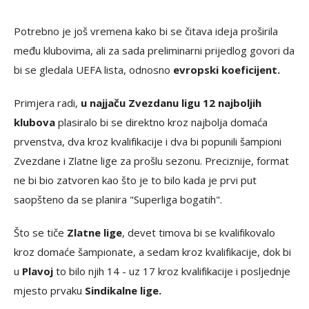
Potrebno je još vremena kako bi se čitava ideja proširila
među klubovima, ali za sada preliminarni prijedlog govori da
bi se gledala UEFA lista, odnosno
evropski koeficijent.
Primjera radi,
u najjaču Zvezdanu ligu 12 najboljih
klubova
plasiralo bi se direktno kroz najbolja domaća
prvenstva, dva kroz kvalifikacije i dva bi popunili šampioni
Zvezdane i Zlatne lige za prošlu sezonu. Preciznije, format
ne bi bio zatvoren kao što je to bilo kada je prvi put
saopšteno da se planira "Superliga bogatih".
Što se tiče
Zlatne lige
, devet timova bi se kvalifikovalo
kroz domaće šampionate, a sedam kroz kvalifikacije, dok bi
u
Plavoj
to bilo njih 14 - uz 17 kroz kvalifikacije i posljednje
mjesto prvaku
Sindikalne lige.