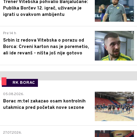
Trener Vitebska pohvalio Banjalučane:
Publika Borčev 12. igrač, uživanje je
igrati u ovakvom ambijentu
0
Pre 14 h
Srbin iz redova Vitebska o porazu od
Borca: Crveni karton nas je poremetio,
ali ide revanš - ništa još nije gotovo
RK BORAC
0
05.08.2026.
Borac m:tel zakazao osam kontrolnih
utakmica pred početak nove sezone
0
27.07.2026.