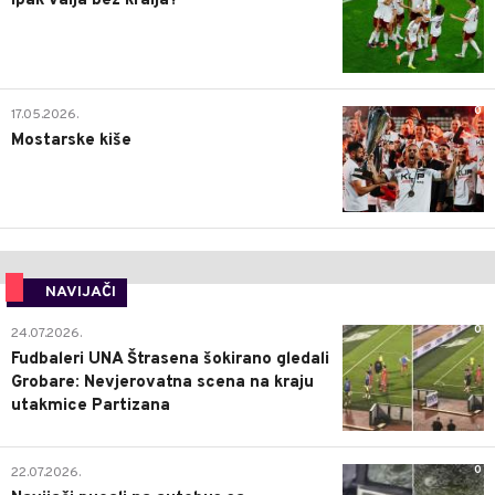
Ipak valja bez kralja?
0
17.05.2026.
Mostarske kiše
NAVIJAČI
0
24.07.2026.
Fudbaleri UNA Štrasena šokirano gledali
Grobare: Nevjerovatna scena na kraju
utakmice Partizana
0
22.07.2026.