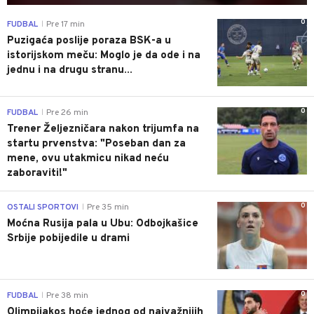
0
FUDBAL
Pre 17 min
|
Puzigaća poslije poraza BSK-a u
istorijskom meču: Moglo je da ode i na
jednu i na drugu stranu...
0
FUDBAL
Pre 26 min
|
Trener Željezničara nakon trijumfa na
startu prvenstva: "Poseban dan za
mene, ovu utakmicu nikad neću
zaboraviti!"
0
OSTALI SPORTOVI
Pre 35 min
|
Moćna Rusija pala u Ubu: Odbojkašice
Srbije pobijedile u drami
0
FUDBAL
Pre 38 min
|
Olimpijakos hoće jednog od najvažnijih