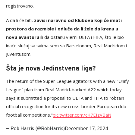
registrovano.
A da li će biti,
zavisi naravno od klubova koji će imati
prostora da razmisle i odluče da li žele da krenu u
novu avanturu
ili da ostanu vjerni UEFA i FIFA, što je bio
inače slučaj sa svima sem sa Barselonom, Real Madridom i
Juventusom.
Šta je nova Jedinstvena liga?
The return of the Super League agitators with a new "Unify
League" plan from Real Madrid-backed A22 which today
says it submitted a proposal to UEFA and FIFA to "obtain
official recognition for its new cross-border European club
football competitions."
pic.twitter.com/cK7EIzVBaN
December 17, 2024
— Rob Harris (@RobHarris)