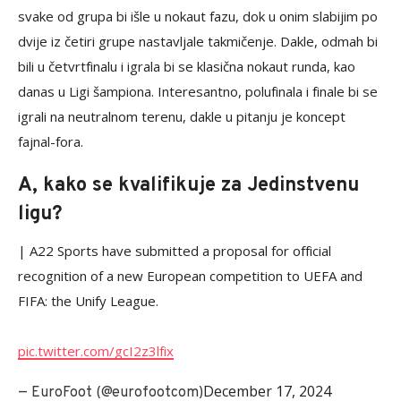
svake od grupa bi išle u nokaut fazu, dok u onim slabijim po
dvije iz četiri grupe nastavljale takmičenje. Dakle, odmah bi
bili u četvrtfinalu i igrala bi se klasična nokaut runda, kao
danas u Ligi šampiona. Interesantno, polufinala i finale bi se
igrali na neutralnom terenu, dakle u pitanju je koncept
fajnal-fora.
A, kako se kvalifikuje za Jedinstvenu
ligu?
| A22 Sports have submitted a proposal for official
recognition of a new European competition to UEFA and
FIFA: the Unify League.
pic.twitter.com/gcI2z3lfix
December 17, 2024
— EuroFoot (@eurofootcom)