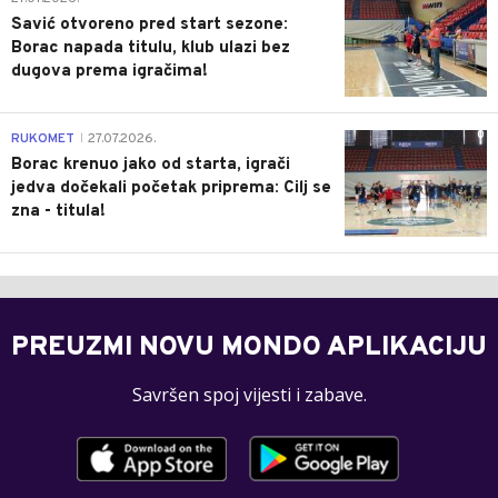
Savić otvoreno pred start sezone:
Borac napada titulu, klub ulazi bez
dugova prema igračima!
0
RUKOMET
27.07.2026.
|
Borac krenuo jako od starta, igrači
jedva dočekali početak priprema: Cilj se
zna - titula!
PREUZMI NOVU MONDO APLIKACIJU
Savršen spoj vijesti i zabave.