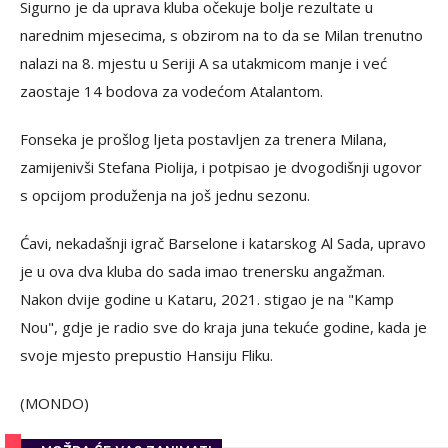
Sigurno je da uprava kluba očekuje bolje rezultate u
narednim mjesecima, s obzirom na to da se Milan trenutno
nalazi na 8. mjestu u Seriji A sa utakmicom manje i već
zaostaje 14 bodova za vodećom Atalantom.
Fonseka je prošlog ljeta postavljen za trenera Milana,
zamijenivši Stefana Piolija, i potpisao je dvogodišnji ugovor
s opcijom produženja na još jednu sezonu.
Ćavi, nekadašnji igrač Barselone i katarskog Al Sada, upravo
je u ova dva kluba do sada imao trenersku angažman.
Nakon dvije godine u Kataru, 2021. stigao je na "Kamp
Nou", gdje je radio sve do kraja juna tekuće godine, kada je
svoje mjesto prepustio Hansiju Fliku.
(MONDO)