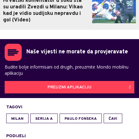
Hrvatski komentator u šoku šta
su uradili Zvezdi u Milanu: Vikao
kad je vidio sudijsku nepravdu i
gol (Video)
Naše vijesti ne morate da provjeravate
Budite bolje informisani od drugih, preuzmite Mondo mobilnu
aplikaciju
PREUZMI APLIKACIJU
TAGOVI
MILAN
SERIJA A
PAULO FONSEKA
ĆAVI
PODIJELI