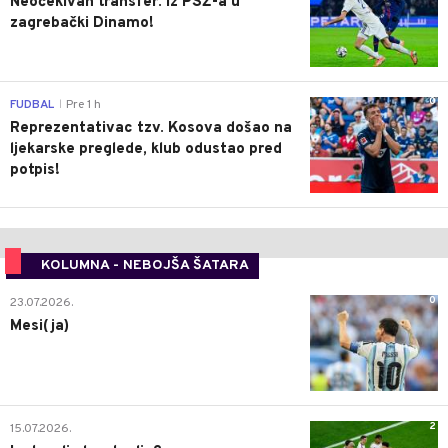
Neočekivan transfer: Iz PSŽ-a u
zagrebački Dinamo!
0
FUDBAL
Pre 1 h
|
Reprezentativac tzv. Kosova došao na
ljekarske preglede, klub odustao pred
potpis!
KOLUMNA - NEBOJŠA ŠATARA
0
23.07.2026.
Mesi(ja)
2
15.07.2026.