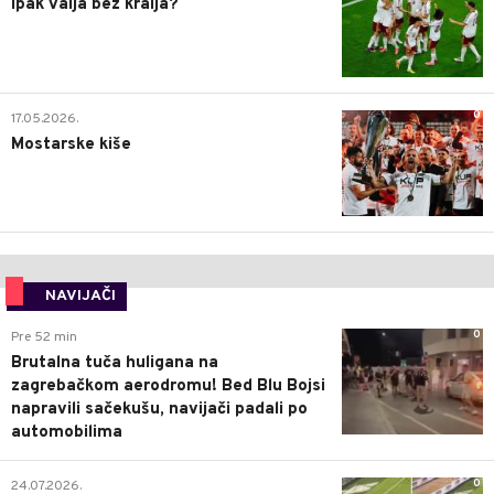
Ipak valja bez kralja?
0
17.05.2026.
Mostarske kiše
NAVIJAČI
0
Pre 52 min
Brutalna tuča huligana na
zagrebačkom aerodromu! Bed Blu Bojsi
napravili sačekušu, navijači padali po
automobilima
0
24.07.2026.