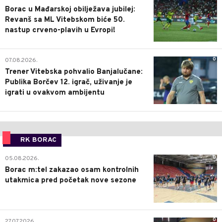
Borac u Mađarskoj obilježava jubilej:
Revanš sa ML Vitebskom biće 50.
nastup crveno-plavih u Evropi!
0
07.08.2026.
Trener Vitebska pohvalio Banjalučane:
Publika Borčev 12. igrač, uživanje je
igrati u ovakvom ambijentu
RK BORAC
0
05.08.2026.
Borac m:tel zakazao osam kontrolnih
utakmica pred početak nove sezone
0
27.07.2026.