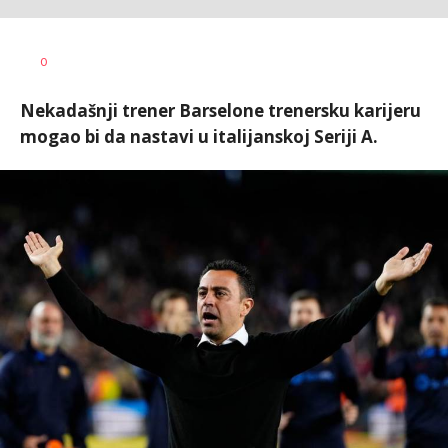
Bojan
AUTOR
0
Jakovljević
Nekadašnji trener Barselone trenersku karijeru
mogao bi da nastavi u italijanskoj Seriji A.