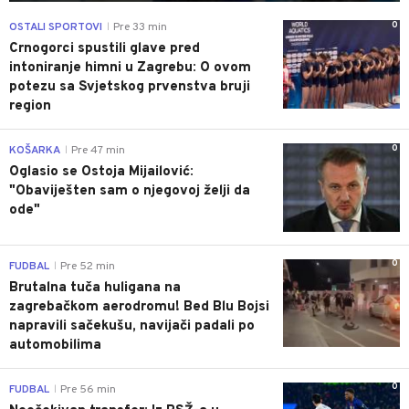
0
OSTALI SPORTOVI
Pre 33 min
|
Crnogorci spustili glave pred
intoniranje himni u Zagrebu: O ovom
potezu sa Svjetskog prvenstva bruji
region
0
KOŠARKA
Pre 47 min
|
Oglasio se Ostoja Mijailović:
"Obaviješten sam o njegovoj želji da
ode"
0
FUDBAL
Pre 52 min
|
Brutalna tuča huligana na
zagrebačkom aerodromu! Bed Blu Bojsi
napravili sačekušu, navijači padali po
automobilima
0
FUDBAL
Pre 56 min
|