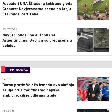
Fudbaleri UNA Štrasena šokirano gledali
Grobare: Nevjerovatna scena na kraju
utakmice Partizana
0
22.07.2026.
Navijači pucali na autobus sa
Argentincima: Dvojica su prebačena u
bolnicu
FK BORAC
0
Pre 1 h
Borac protiv Veleža između dva okršaja
sa Bjelorusima: "Imamo najviše
ambicije, cilj je odbrana titule!"
0
Pre 20 h