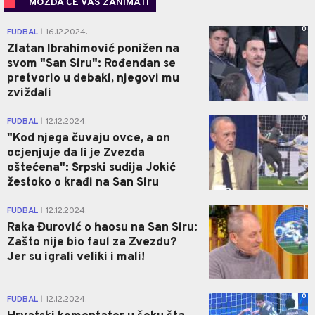
MOŽDA ĆE VAS ZANIMATI
0
FUDBAL
16.12.2024.
|
Zlatan Ibrahimović ponižen na
svom "San Siru": Rođendan se
pretvorio u debakl, njegovi mu
zviždali
0
FUDBAL
12.12.2024.
|
"Kod njega čuvaju ovce, a on
ocjenjuje da li je Zvezda
oštećena": Srpski sudija Jokić
žestoko o krađi na San Siru
1
FUDBAL
12.12.2024.
|
Raka Đurović o haosu na San Siru:
Zašto nije bio faul za Zvezdu?
Jer su igrali veliki i mali!
0
FUDBAL
12.12.2024.
|