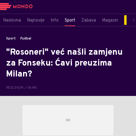
Naslovna
Najnovije
Info
Sport
Zabava
Magazin
M
Sport
Fudbal
"Rosoneri" već našli zamjenu
za Fonseku: Ćavi preuzima
Milan?
18.12.2024. / 16:48