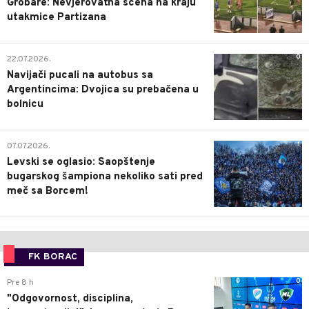
Grobare: Nevjerovatna scena na kraju
utakmice Partizana
0
22.07.2026.
Navijači pucali na autobus sa
Argentincima: Dvojica su prebačena u
bolnicu
1
07.07.2026.
Levski se oglasio: Saopštenje
bugarskog šampiona nekoliko sati pred
meč sa Borcem!
FK BORAC
0
Pre 8 h
"Odgovornost, disciplina,