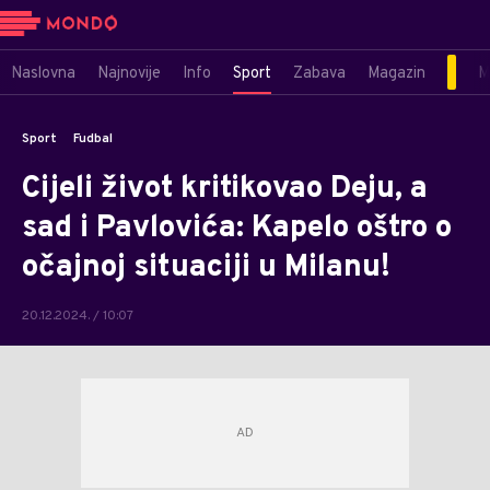
Naslovna
Najnovije
Info
Sport
Zabava
Magazin
M
Sport
Fudbal
Cijeli život kritikovao Deju, a
sad i Pavlovića: Kapelo oštro o
očajnoj situaciji u Milanu!
20.12.2024. / 10:07