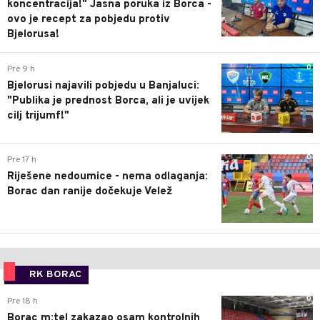
koncentracija!" Jasna poruka iz Borca -
ovo je recept za pobjedu protiv
Bjelorusa!
0
Pre 9 h
Bjelorusi najavili pobjedu u Banjaluci:
"Publika je prednost Borca, ali je uvijek
cilj trijumf!"
0
Pre 17 h
Riješene nedoumice - nema odlaganja:
Borac dan ranije dočekuje Velež
RK BORAC
0
Pre 18 h
Borac m:tel zakazao osam kontrolnih