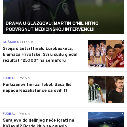
DRAMA U GLAZGOVU: MARTIN O'NIL HITNO
PODVRGNUT MEDICINSKOJ INTERVENCIJI
0
KOŠARKA
Pre 5 h
|
Srbija u četvrtfinalu Eurobasketa,
blamaža Hrvatske: Svi u čudu gledali
rezultat "25:100" na semaforu
0
FUDBAL
Pre 6 h
|
Partizanov tim za Tobol: Saša Ilić
napada Kazahstance sa ovih 11
0
FUDBAL
Pre 6 h
|
Sarajevo do daljnjeg neće igrati na
Koševu!? Bordo klub se oglasio