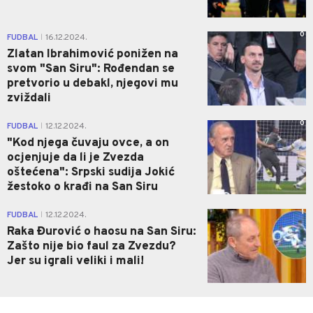
0
FUDBAL
16.12.2024.
|
Zlatan Ibrahimović ponižen na
svom "San Siru": Rođendan se
pretvorio u debakl, njegovi mu
zviždali
0
FUDBAL
12.12.2024.
|
"Kod njega čuvaju ovce, a on
ocjenjuje da li je Zvezda
oštećena": Srpski sudija Jokić
žestoko o krađi na San Siru
1
FUDBAL
12.12.2024.
|
Raka Đurović o haosu na San Siru:
Zašto nije bio faul za Zvezdu?
Jer su igrali veliki i mali!