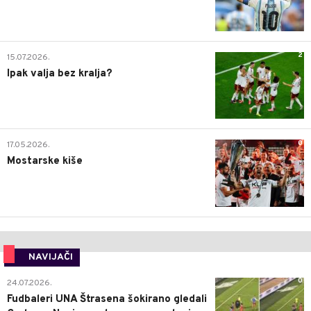
2
15.07.2026.
Ipak valja bez kralja?
0
17.05.2026.
Mostarske kiše
NAVIJAČI
0
24.07.2026.
Fudbaleri UNA Štrasena šokirano gledali