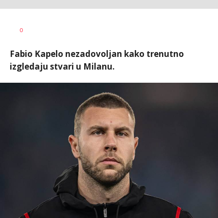
Bojan
AUTOR
0
Jakovljević
Fabio Kapelo nezadovoljan kako trenutno
izgledaju stvari u Milanu.