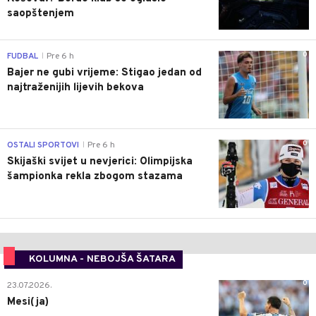
saopštenjem
0
FUDBAL
Pre 6 h
|
Bajer ne gubi vrijeme: Stigao jedan od
najtraženijih lijevih bekova
0
OSTALI SPORTOVI
Pre 6 h
|
Skijaški svijet u nevjerici: Olimpijska
šampionka rekla zbogom stazama
KOLUMNA - NEBOJŠA ŠATARA
0
23.07.2026.
Mesi(ja)