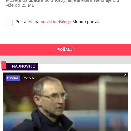
Možete da ubacite do 3 fotografije ili videa. Ne smije biti
više od 25 MB.
Pristajete na
Mondo portala.
pravila korišćenja
POŠALJI
NAJNOVIJE
0
Pre 5 h
FUDBAL