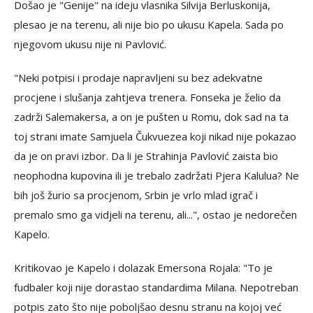
Došao je "Genije" na ideju vlasnika Silvija Berluskonija,
plesao je na terenu, ali nije bio po ukusu Kapela. Sada po
njegovom ukusu nije ni Pavlović.
"Neki potpisi i prodaje napravljeni su bez adekvatne
procjene i slušanja zahtjeva trenera. Fonseka je želio da
zadrži Salemakersa, a on je pušten u Romu, dok sad na ta
toj strani imate Samjuela Čukvuezea koji nikad nije pokazao
da je on pravi izbor. Da li je Strahinja Pavlović zaista bio
neophodna kupovina ili je trebalo zadržati Pjera Kalulua? Ne
bih još žurio sa procjenom, Srbin je vrlo mlad igrač i
premalo smo ga vidjeli na terenu, ali...", ostao je nedorečen
Kapelo.
Kritikovao je Kapelo i dolazak Emersona Rojala: "To je
fudbaler koji nije dorastao standardima Milana. Nepotreban
potpis zato što nije poboljšao desnu stranu na kojoj već