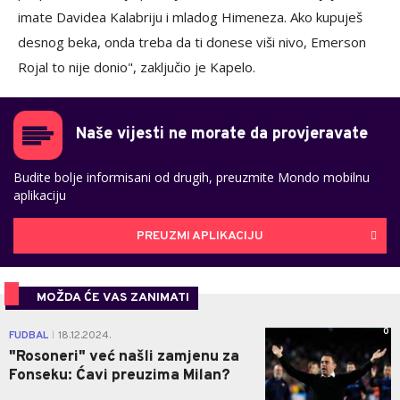
imate Davidea Kalabriju i mladog Himeneza. Ako kupuješ
desnog beka, onda treba da ti donese viši nivo, Emerson
Rojal to nije donio", zaključio je Kapelo.
Naše vijesti ne morate da provjeravate
Budite bolje informisani od drugih, preuzmite Mondo mobilnu
aplikaciju
PREUZMI APLIKACIJU
MOŽDA ĆE VAS ZANIMATI
0
FUDBAL
18.12.2024.
|
"Rosoneri" već našli zamjenu za
Fonseku: Ćavi preuzima Milan?