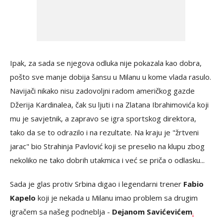
Ipak, za sada se njegova odluka nije pokazala kao dobra,
pošto sve manje dobija šansu u Milanu u kome vlada rasulo.
Navijači nikako nisu zadovoljni radom američkog gazde
Džerija Kardinalea, čak su ljuti i na Zlatana Ibrahimovića koji
mu je savjetnik, a zapravo se igra sportskog direktora,
tako da se to odrazilo i na rezultate. Na kraju je "žrtveni
jarac" bio Strahinja Pavlović koji se preselio na klupu zbog
nekoliko ne tako dobrih utakmica i već se priča o odlasku...
Sada je glas protiv Srbina digao i legendarni trener
Fabio
Kapelo
koji je nekada u Milanu imao problem sa drugim
igračem sa našeg podneblja -
Dejanom Savićevićem
.