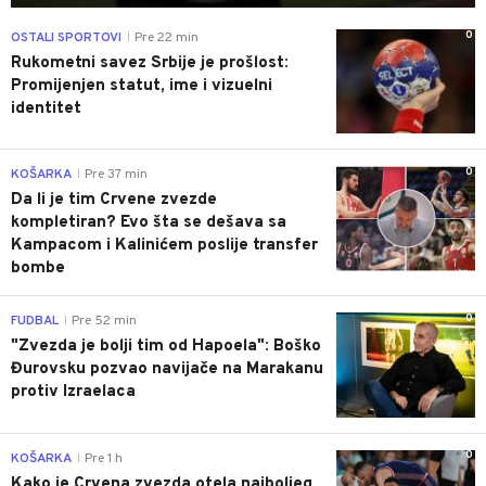
0
OSTALI SPORTOVI
Pre 22 min
|
Rukometni savez Srbije je prošlost:
Promijenjen statut, ime i vizuelni
identitet
0
KOŠARKA
Pre 37 min
|
Da li je tim Crvene zvezde
kompletiran? Evo šta se dešava sa
Kampacom i Kalinićem poslije transfer
bombe
0
FUDBAL
Pre 52 min
|
"Zvezda je bolji tim od Hapoela": Boško
Đurovsku pozvao navijače na Marakanu
protiv Izraelaca
0
KOŠARKA
Pre 1 h
|
Kako je Crvena zvezda otela najboljeg