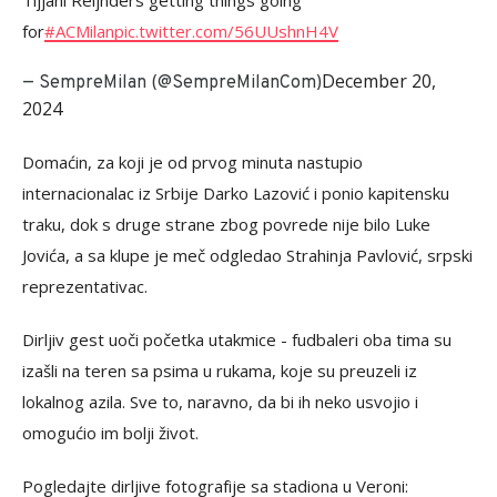
Tijjani Reijnders getting things going
for
#ACMilan
pic.twitter.com/56UUshnH4V
December 20,
— SempreMilan (@SempreMilanCom)
2024
Domaćin, za koji je od prvog minuta nastupio
internacionalac iz Srbije Darko Lazović i ponio kapitensku
traku, dok s druge strane zbog povrede nije bilo Luke
Jovića, a sa klupe je meč odgledao Strahinja Pavlović, srpski
reprezentativac.
Dirljiv gest uoči početka utakmice - fudbaleri oba tima su
izašli na teren sa psima u rukama, koje su preuzeli iz
lokalnog azila. Sve to, naravno, da bi ih neko usvojio i
omogućio im bolji život.
Pogledajte dirljive fotografije sa stadiona u Veroni: