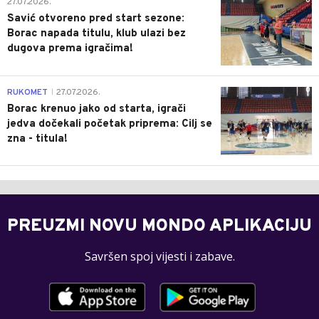
0
27.07.2026.
Savić otvoreno pred start sezone:
Borac napada titulu, klub ulazi bez
dugova prema igračima!
0
RUKOMET
27.07.2026.
|
Borac krenuo jako od starta, igrači
jedva dočekali početak priprema: Cilj se
zna - titula!
PREUZMI NOVU MONDO APLIKACIJU
Savršen spoj vijesti i zabave.