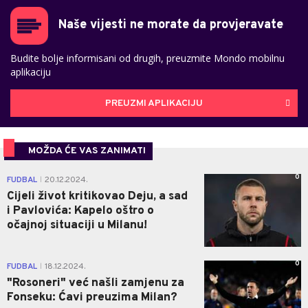
Naše vijesti ne morate da provjeravate
Budite bolje informisani od drugih, preuzmite Mondo mobilnu
aplikaciju
PREUZMI APLIKACIJU
MOŽDA ĆE VAS ZANIMATI
0
FUDBAL
20.12.2024.
|
Cijeli život kritikovao Deju, a sad
i Pavlovića: Kapelo oštro o
očajnoj situaciji u Milanu!
0
FUDBAL
18.12.2024.
|
"Rosoneri" već našli zamjenu za
Fonseku: Ćavi preuzima Milan?