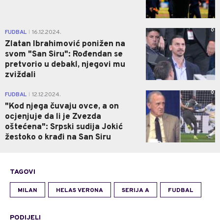
0
FUDBAL
16.12.2024.
|
Zlatan Ibrahimović ponižen na
svom "San Siru": Rođendan se
pretvorio u debakl, njegovi mu
zviždali
0
FUDBAL
12.12.2024.
|
"Kod njega čuvaju ovce, a on
ocjenjuje da li je Zvezda
oštećena": Srpski sudija Jokić
žestoko o krađi na San Siru
TAGOVI
MILAN
HELAS VERONA
SERIJA A
FUDBAL
PODIJELI