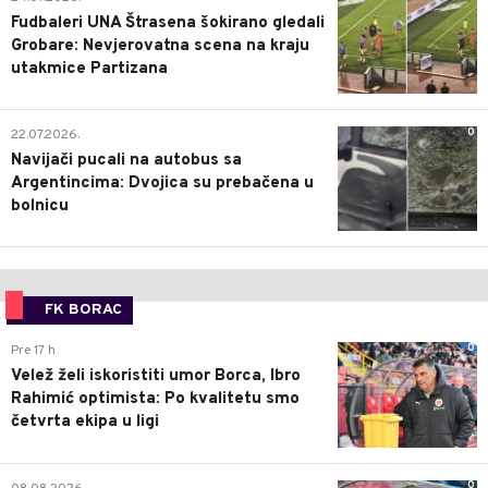
Fudbaleri UNA Štrasena šokirano gledali
Grobare: Nevjerovatna scena na kraju
utakmice Partizana
0
22.07.2026.
Navijači pucali na autobus sa
Argentincima: Dvojica su prebačena u
bolnicu
FK BORAC
0
Pre 17 h
Velež želi iskoristiti umor Borca, Ibro
Rahimić optimista: Po kvalitetu smo
četvrta ekipa u ligi
0