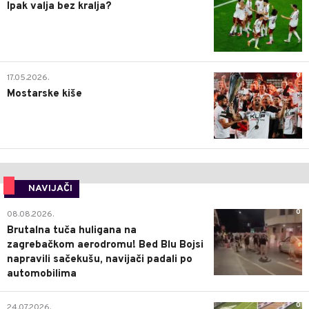
Ipak valja bez kralja?
0
17.05.2026.
Mostarske kiše
NAVIJAČI
0
08.08.2026.
Brutalna tuča huligana na
zagrebačkom aerodromu! Bed Blu Bojsi
napravili sačekušu, navijači padali po
automobilima
0
24.07.2026.