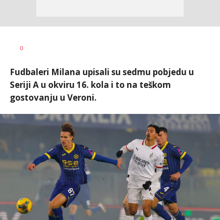
Nebojša
AUTOR
0
Šatara
Fudbaleri Milana upisali su sedmu pobjedu u
Seriji A u okviru 16. kola i to na teškom
gostovanju u Veroni.