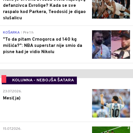
defanzivca Evrolige? Kada se sve
raspalo kod Parkera, Teodosić je digao
slušalicu
0
KOŠARKA
Pre 1 h
|
"To da pitam Crnogorca od 140 kg
mišića?": NBA superstar nije smio da
pisne kad je vidio Nikolu
KOLUMNA - NEBOJŠA ŠATARA
0
23.07.2026.
Mesi(ja)
2
15.07.2026.