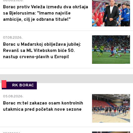
08.08.2026.
Borac protiv Veleža između dva okršaja
sa Bjelorusima: "Imamo najviše
ambicije, cilj je odbrana titule!"
0
07.08.2026.
Borac u Mađarskoj obilježava jubilej:
Revanš sa ML Vitebskom biće 50.
nastup crveno-plavih u Evropi!
RK BORAC
0
05.08.2026.
Borac m:tel zakazao osam kontrolnih
utakmica pred početak nove sezone