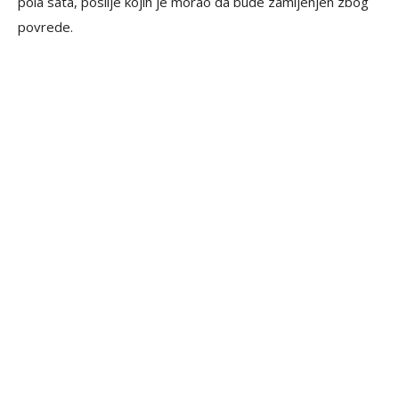
pola sata, poslije kojih je morao da bude zamijenjen zbog
povrede.