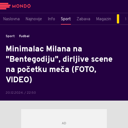
Naslovna
Najnovije
Info
Sport
Zabava
Magazin
M
Sport
Fudbal
Minimalac Milana na
"Bentegodiju", dirljive scene
na početku meča (FOTO,
VIDEO)
20.12.2024. / 22:50