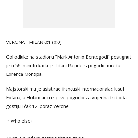
VERONA - MILAN 0:1 (0:0)
Gol odluke na stadionu "Mark'Antonio Bentegodi" postignut
je u 56. minutu kada je Tižani Rajnders pogodio mrežu
Lorenca Montipa.
Majstorski mu je asistirao francuski internacionalac Jusuf
Fofana, a Holanđanin iz prve pogodio za vrijedna tri boda
gostiju i čak 12. poraz Verone.
‍♂️ Who else?