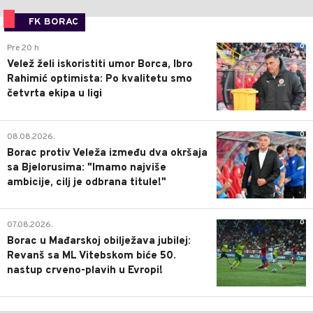
FK BORAC
0
Pre 20 h
Velež želi iskoristiti umor Borca, Ibro
Rahimić optimista: Po kvalitetu smo
četvrta ekipa u ligi
0
08.08.2026.
Borac protiv Veleža između dva okršaja
sa Bjelorusima: "Imamo najviše
ambicije, cilj je odbrana titule!"
0
07.08.2026.
Borac u Mađarskoj obilježava jubilej:
Revanš sa ML Vitebskom biće 50.
nastup crveno-plavih u Evropi!