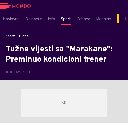
Naslovna
Najnovije
Info
Sport
Zabava
Magazin
M
Sport
Fudbal
Tužne vijesti sa "Marakane":
Preminuo kondicioni trener
11.01.2025. / 19:09