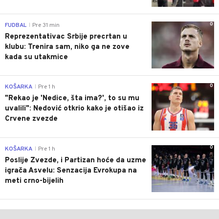
0
FUDBAL
Pre 31 min
|
Reprezentativac Srbije precrtan u
klubu: Trenira sam, niko ga ne zove
kada su utakmice
0
KOŠARKA
Pre 1 h
|
"Rekao je 'Nedice, šta ima?', to su mu
uvalili": Nedović otkrio kako je otišao iz
Crvene zvezde
0
KOŠARKA
Pre 1 h
|
Poslije Zvezde, i Partizan hoće da uzme
igrača Asvelu: Senzacija Evrokupa na
meti crno-bijelih