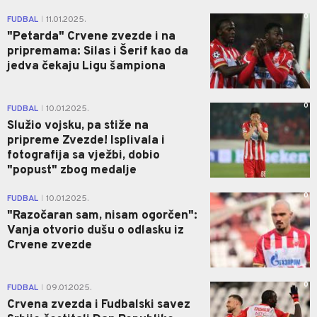
0
FUDBAL
11.01.2025.
|
"Petarda" Crvene zvezde i na
pripremama: Silas i Šerif kao da
jedva čekaju Ligu šampiona
0
FUDBAL
10.01.2025.
|
Služio vojsku, pa stiže na
pripreme Zvezde! Isplivala i
fotografija sa vježbi, dobio
"popust" zbog medalje
0
FUDBAL
10.01.2025.
|
"Razočaran sam, nisam ogorčen":
Vanja otvorio dušu o odlasku iz
Crvene zvezde
0
FUDBAL
09.01.2025.
|
Crvena zvezda i Fudbalski savez