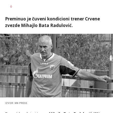
Milutin
AUTOR
0
Vujičić
Preminuo je čuveni kondicioni trener Crvene
zvezde Mihajlo Bata Radulović.
IZVOR: MN PRESS