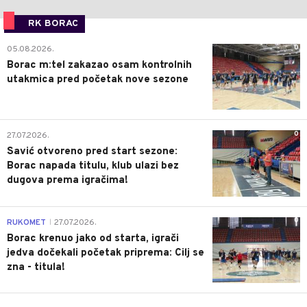
RK BORAC
0
05.08.2026.
Borac m:tel zakazao osam kontrolnih
utakmica pred početak nove sezone
0
27.07.2026.
Savić otvoreno pred start sezone:
Borac napada titulu, klub ulazi bez
dugova prema igračima!
0
RUKOMET
27.07.2026.
|
Borac krenuo jako od starta, igrači
jedva dočekali početak priprema: Cilj se
zna - titula!