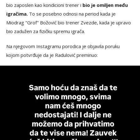
bio zaposlen kao kondicioni trener i
bio je omiljen među
igračima.
To se posebno odnosi na period kada je
Miodrag "Grof" Božović bio trener Zvezde, kada je upravo
bio zadužen za fizičku spremu igrača.
Na njegovom Instagramu porodica je objavila poruku
kojom potvrđuje da je Radulović preminuo: