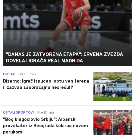
"DANAS JE ZATVORENA ETAPA": CRVENA ZVEZDA
DOVELA I IGRAČA REAL MADRIDA
0
FUDBAL
Pre 5 min
|
Bizarno: Igrač ispucao loptu van terena
i izazvao saobraćajnu nesreću!?
0
OSTALI SPORTOVI
Pre 17 min
|
"Bog blagoslovio Srbiju": Albanski
provokator iz Beograda šokirao novom
porukom