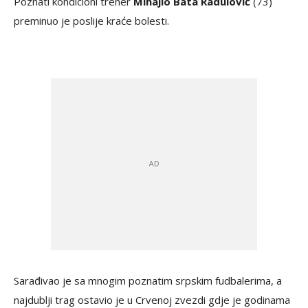
Poznati kondicioni trener
Mihajlo Bata Radulović
(73)
preminuo je poslije kraće bolesti.
Sarađivao je sa mnogim poznatim srpskim fudbalerima, a
najdublji trag ostavio je u Crvenoj zvezdi gdje je godinama