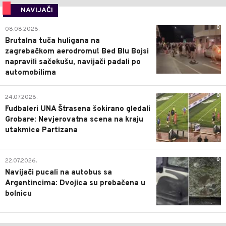
NAVIJAČI
0
08.08.2026.
Brutalna tuča huligana na
zagrebačkom aerodromu! Bed Blu Bojsi
napravili sačekušu, navijači padali po
automobilima
0
24.07.2026.
Fudbaleri UNA Štrasena šokirano gledali
Grobare: Nevjerovatna scena na kraju
utakmice Partizana
0
22.07.2026.
Navijači pucali na autobus sa
Argentincima: Dvojica su prebačena u
bolnicu