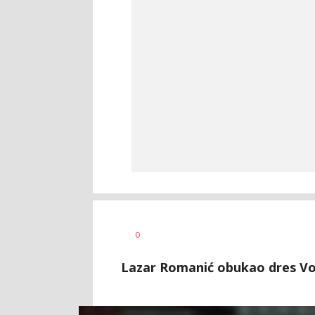
Nebojša
AUTOR
0
Šatara
Lazar Romanić obukao dres Vo