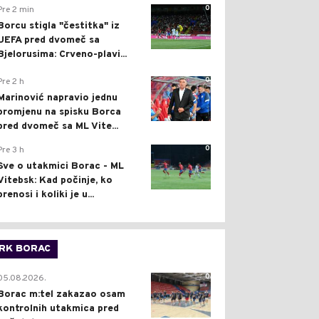
0
Pre 2 min
Borcu stigla "čestitka" iz
UEFA pred dvomeč sa
Bjelorusima: Crveno-plavi...
0
Pre 2 h
Marinović napravio jednu
promjenu na spisku Borca
pred dvomeč sa ML Vite...
0
Pre 3 h
Sve o utakmici Borac - ML
Vitebsk: Kad počinje, ko
prenosi i koliki je u...
RK BORAC
0
05.08.2026.
Borac m:tel zakazao osam
kontrolnih utakmica pred