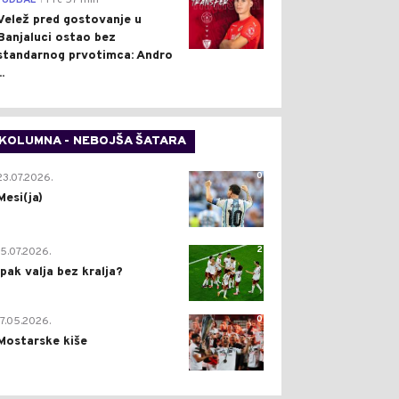
FUDBAL
Pre 57 min
Velež pred gostovanje u
Banjaluci ostao bez
standarnog prvotimca: Andro
..
KOLUMNA - NEBOJŠA ŠATARA
0
23.07.2026.
Mesi(ja)
2
15.07.2026.
Ipak valja bez kralja?
0
17.05.2026.
Mostarske kiše