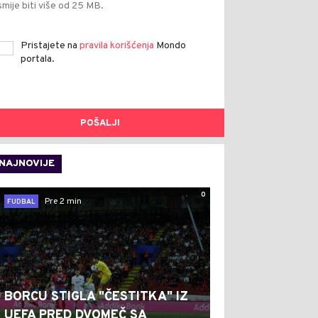
smije biti više od 25 MB.
Pristajete na
pravila korišćenja
Mondo
portala.
POŠALJI
NAJNOVIJE
0
Pre 2 min
FUDBAL
BORCU STIGLA "ČESTITKA" IZ
UEFA PRED DVOMEČ SA