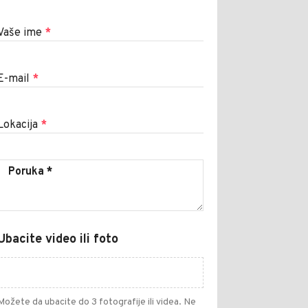
Vaše ime
*
E-mail
*
Lokacija
*
Ubacite video ili foto
Možete da ubacite do 3 fotografije ili videa. Ne