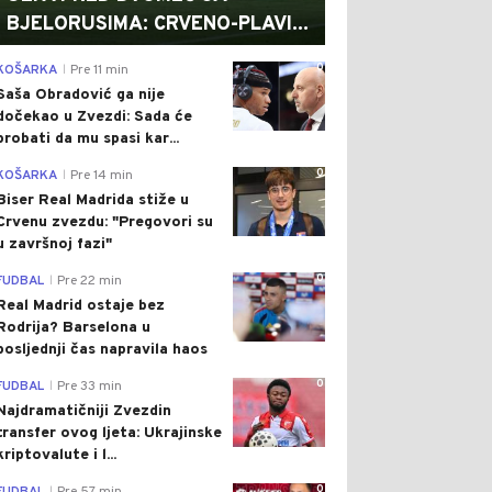
BJELORUSIMA: CRVENO-PLAVI...
0
KOŠARKA
Pre 11 min
|
Saša Obradović ga nije
dočekao u Zvezdi: Sada će
probati da mu spasi kar...
0
KOŠARKA
Pre 14 min
|
Biser Real Madrida stiže u
Crvenu zvezdu: "Pregovori su
u završnoj fazi"
0
FUDBAL
Pre 22 min
|
Real Madrid ostaje bez
Rodrija? Barselona u
posljednji čas napravila haos
0
FUDBAL
Pre 33 min
|
Najdramatičniji Zvezdin
transfer ovog ljeta: Ukrajinske
kriptovalute i l...
0
|