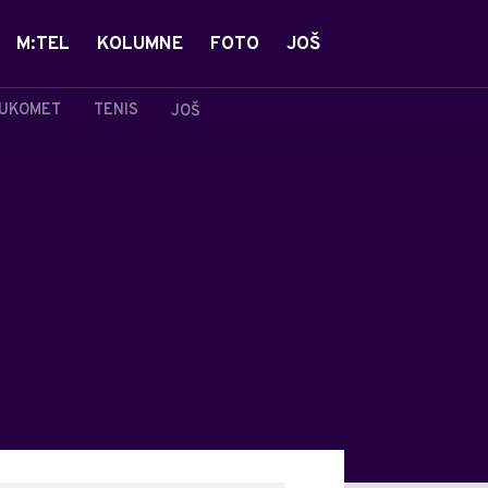
M:TEL
KOLUMNE
FOTO
JOŠ
UKOMET
TENIS
JOŠ