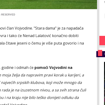
TS RESERVED
ovi član Vojvodine. "Stara dama" je za napadača
evra i tako će Nenad Lalatović konačno dobiti
a čitave jeseni o čemu je više puta govorio i na
. godine i odmah će
pomoći Vojvodini na
e moja želja da napravim pravi korak u karijeri, a
od najvećih srpskih klubova, koji može mnogo da
rada je na izuzetnom nivou, a sa svih strana čuli
u i na kraju nije bilo teško donijeti odluku da
apadač Vojvodine.