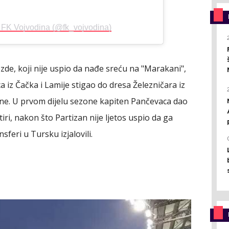
y FK Vojvodina (@fk_vojvodina)
de, koji nije uspio da nađe sreću na "Marakani",
 iz Čačka i Lamije stigao do dresa Železničara iz
one. U prvom dijelu sezone kapiten Pančevaca dao
etiri, nakon što Partizan nije ljetos uspio da ga
feri u Tursku izjalovili.