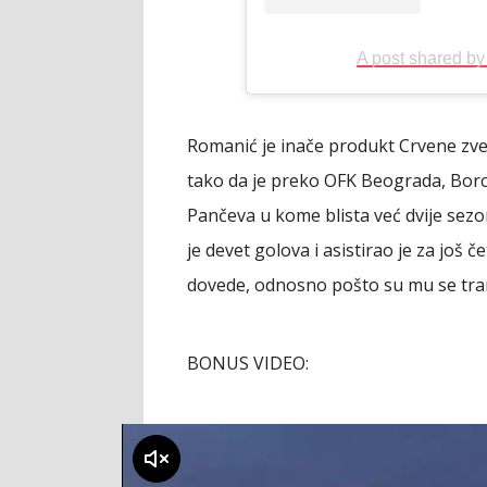
A post shared b
Romanić je inače produkt Crvene zvez
tako da je preko OFK Beograda, Borca
Pančeva u kome blista već dvije sez
je devet golova i asistirao je za još č
dovede, odnosno pošto su mu se trans
BONUS VIDEO:
klikni za zvuk