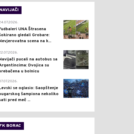
NAVIJAČI
0
24.07.2026.
Fudbaleri UNA Štrasena
šokirano gledali Grobare:
Nevjerovatna scena na k...
0
22.07.2026.
Navijači pucali na autobus sa
Argentincima: Dvojica su
prebačena u bolnicu
1
07.07.2026.
Levski se oglasio: Saopštenje
bugarskog šampiona nekoliko
sati pred meč ...
FK BORAC