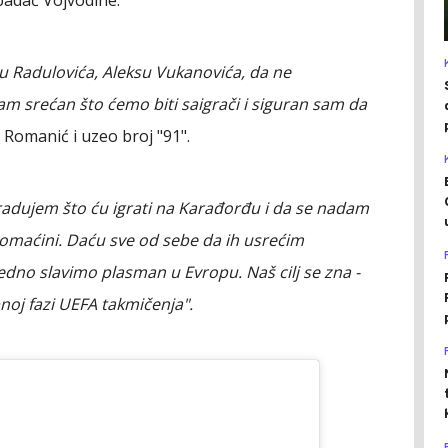
u Radulovića, Aleksu Vukanovića, da ne
m srećan što ćemo biti saigrači i siguran sam da
e Romanić i uzeo broj "91".
radujem što ću igrati na Karađorđu i da se nadam
omaćini. Daću sve od sebe da ih usrećim
jedno slavimo plasman u Evropu. Naš cilj se zna -
noj fazi UEFA takmičenja".