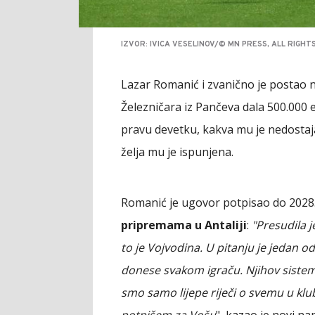
IZVOR: IVICA VESELINOV/© MN PRESS, ALL RIGH
Lazar Romanić i zvanično je postao n
Železničara iz Pančeva dala 500.000 
pravu devetku, kakva mu je nedostajal
želja mu je ispunjena.
Romanić je ugovor potpisao do 2028
pripremama u Antaliji
:
"Presudila j
to je Vojvodina. U pitanju je jedan 
donese svakom igraču. Njihov sistem 
smo samo lijepe riječi o svemu u klub
potpišem za Vošu
", kazao je novi n