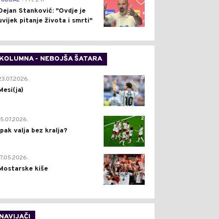
FUDBAL
Pre 2 h
Dejan Stanković: "Ovdje je
uvijek pitanje života i smrti"
KOLUMNA - NEBOJŠA ŠATARA
0
23.07.2026.
Mesi(ja)
2
15.07.2026.
Ipak valja bez kralja?
0
17.05.2026.
Mostarske kiše
NAVIJAČI