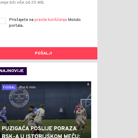
smije biti više od 25 MB.
Pristajete na
pravila korišćenja
Mondo
portala.
POŠALJI
NAJNOVIJE
0
Pre 6 min
FUDBAL
PUZIGAĆA POSLIJE PORAZA
BSK-A U ISTORIJSKOM MEČU: