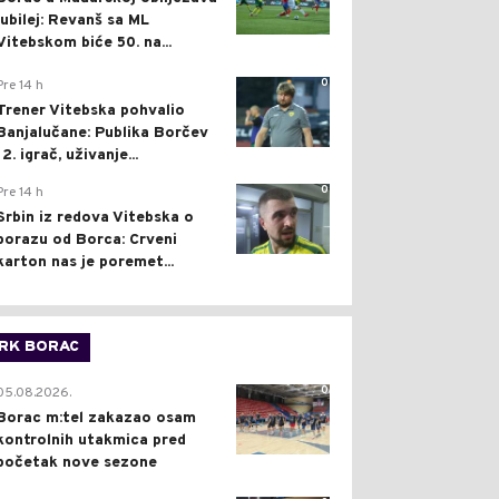
jubilej: Revanš sa ML
Vitebskom biće 50. na...
0
Pre 14 h
Trener Vitebska pohvalio
Banjalučane: Publika Borčev
12. igrač, uživanje...
0
Pre 14 h
Srbin iz redova Vitebska o
porazu od Borca: Crveni
karton nas je poremet...
RK BORAC
0
05.08.2026.
Borac m:tel zakazao osam
kontrolnih utakmica pred
početak nove sezone