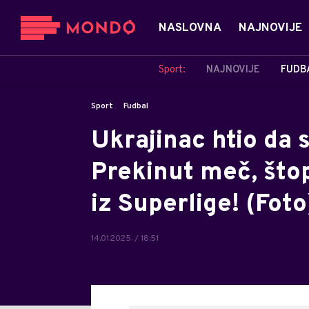
NASLOVNA
NAJNOVIJE
Sport:
NAJNOVIJE
FUDB
Sport
Fudbal
Ukrajinac htio da s
Prekinut meč, štop
iz Superlige! (Foto
14.01.2025. / 18:51