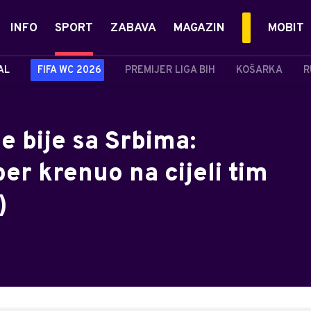
INFO
SPORT
ZABAVA
MAGAZIN
MOBIT
AL
FIFA WC 2026
PREMIJER LIGA BIH
KOŠARKA
R
e bije sa Srbima:
er krenuo na cijeli tim
)