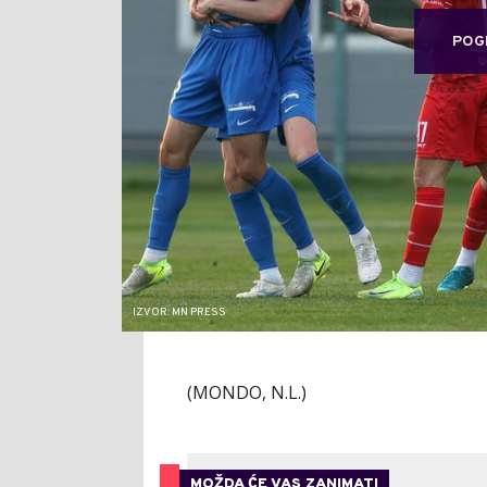
POG
IZVOR: MN PRESS
(MONDO, N.L.)
MOŽDA ĆE VAS ZANIMATI