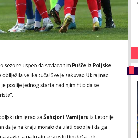
dio sezone uspeo da savlada tim
Pušče iz Poljske
e obilježila velika tuča! Sve je zakuvao Ukrajinac
i je poslije jednog starta nad njim htio da se
ista".
poljski tim igrao za
Šahtjor i Vamijeru
iz Letonije
n da je na kraju moralo da uleti osoblje i da ga
nastavio, a na kraju je srpski tim došao do