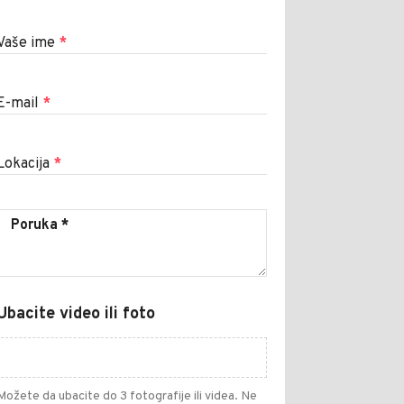
Vaše ime
*
E-mail
*
Lokacija
*
Ubacite video ili foto
Možete da ubacite do 3 fotografije ili videa. Ne