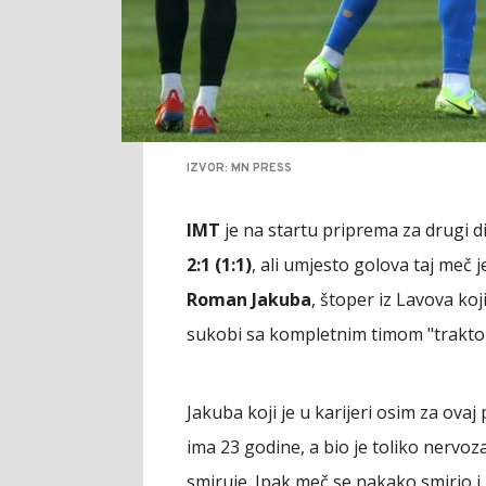
IZVOR: MN PRESS
IMT
je na startu priprema za drugi 
2:1 (1:1)
, ali umjesto golova taj meč j
Roman Jakuba
, štoper iz Lavova koj
sukobi sa kompletnim timom "traktor
Jakuba koji je u karijeri osim za ovaj 
ima 23 godine, a bio je toliko nervoza
smiruje. Ipak meč se nakako smirio i 