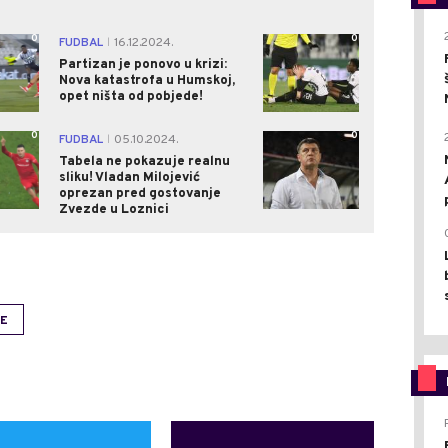
0
0
FUDBAL
16.12.2024.
|
Partizan je ponovo u krizi:
Nova katastrofa u Humskoj,
opet ništa od pobjede!
0
0
FUDBAL
05.10.2024.
|
Tabela ne pokazuje realnu
sliku! Vladan Milojević
oprezan pred gostovanje
Zvezde u Loznici
JE