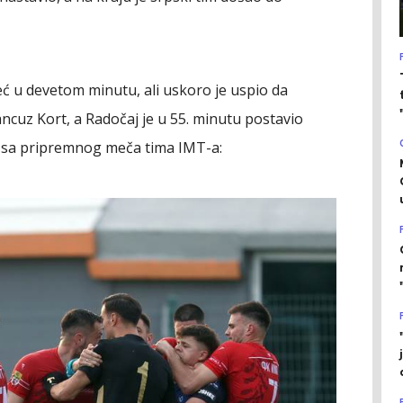
eć u devetom minutu, ali uskoro je uspio da
rancuz Kort, a Radočaj je u 55. minutu postavio
če sa pripremnog meča tima IMT-a: