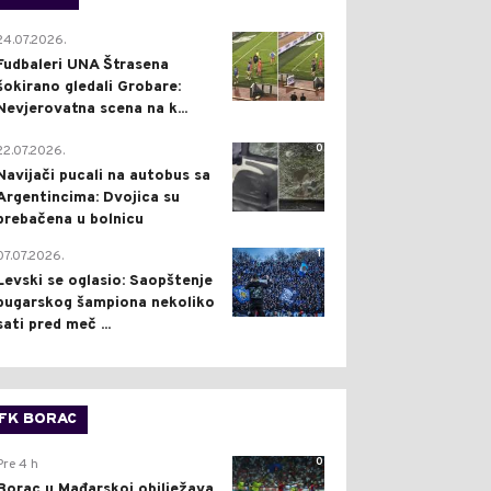
0
24.07.2026.
Fudbaleri UNA Štrasena
šokirano gledali Grobare:
Nevjerovatna scena na k...
0
22.07.2026.
Navijači pucali na autobus sa
Argentincima: Dvojica su
prebačena u bolnicu
1
07.07.2026.
Levski se oglasio: Saopštenje
bugarskog šampiona nekoliko
sati pred meč ...
FK BORAC
0
Pre 4 h
Borac u Mađarskoj obilježava