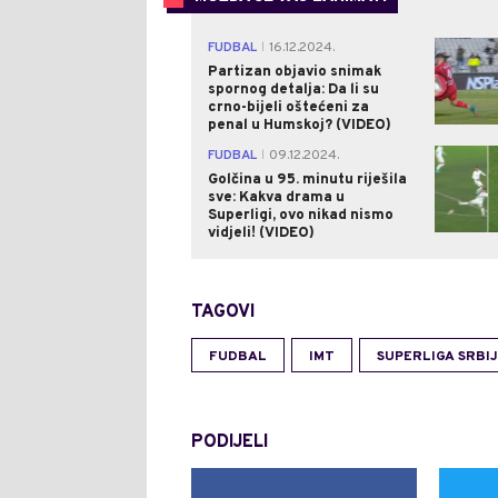
FUDBAL
16.12.2024.
|
Partizan objavio snimak
spornog detalja: Da li su
crno-bijeli oštećeni za
penal u Humskoj? (VIDEO)
FUDBAL
09.12.2024.
|
Golčina u 95. minutu riješila
sve: Kakva drama u
Superligi, ovo nikad nismo
vidjeli! (VIDEO)
TAGOVI
FUDBAL
IMT
SUPERLIGA SRBI
PODIJELI