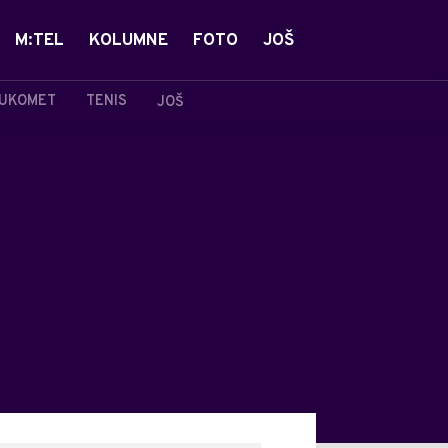
M:TEL
KOLUMNE
FOTO
JOŠ
UKOMET
TENIS
JOŠ