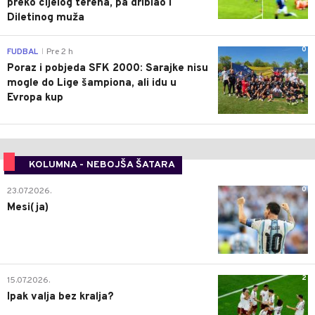
preko cijelog terena, pa driblao i
Diletinog muža
0
FUDBAL
Pre 2 h
|
Poraz i pobjeda SFK 2000: Sarajke nisu
mogle do Lige šampiona, ali idu u
Evropa kup
KOLUMNA - NEBOJŠA ŠATARA
0
23.07.2026.
Mesi(ja)
2
15.07.2026.
Ipak valja bez kralja?