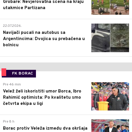
Grobare: Nevjerovatna scena na kraju
utakmice Partizana
0
22.07.2026.
Navijači pucali na autobus sa
Argentincima: Dvojica su prebačena u
bolnicu
FK BORAC
0
Pre 46 min
Velež želi iskoristiti umor Borca, Ibro
Rahimić optimista: Po kvalitetu smo
četvrta ekipa u ligi
0
Pre 8 h
Borac protiv Veleža između dva okršaja