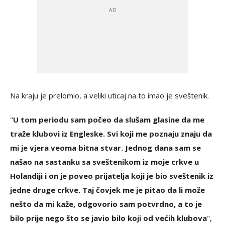
Na kraju je prelomio, a veliki uticaj na to imao je sveštenik.
"
U tom periodu sam počeo da slušam glasine da me
traže klubovi iz Engleske. Svi koji me poznaju znaju da
mi je vjera veoma bitna stvar. Jednog dana sam se
našao na sastanku sa sveštenikom iz moje crkve u
Holandiji i on je poveo prijatelja koji je bio sveštenik iz
jedne druge crkve. Taj čovjek me je pitao da li može
nešto da mi kaže, odgovorio sam potvrdno, a to je
bilo prije nego što se javio bilo koji od većih klubova
",