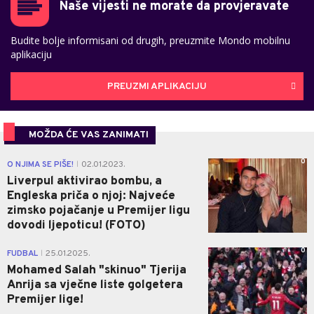
Naše vijesti ne morate da provjeravate
Budite bolje informisani od drugih, preuzmite Mondo mobilnu
aplikaciju
PREUZMI APLIKACIJU
MOŽDA ĆE VAS ZANIMATI
0
O NJIMA SE PIŠE!
02.01.2023.
|
Liverpul aktivirao bombu, a
Engleska priča o njoj: Najveće
zimsko pojačanje u Premijer ligu
dovodi ljepoticu! (FOTO)
0
FUDBAL
25.01.2025.
|
Mohamed Salah "skinuo" Tjerija
Anrija sa vječne liste golgetera
Premijer lige!