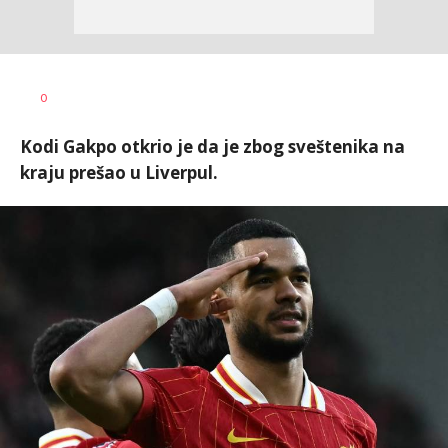
Bojan
AUTOR
0
Jakovljević
Kodi Gakpo otkrio je da je zbog sveštenika na
kraju prešao u Liverpul.