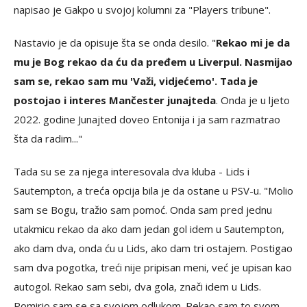
napisao je Gakpo u svojoj kolumni za "Players tribune".
Nastavio je da opisuje šta se onda desilo. "
Rekao mi je da
mu je Bog rekao da ću da pređem u Liverpul. Nasmijao
sam se, rekao sam mu 'Važi, vidjećemo'. Tada je
postojao i interes Mančester junajteda
. Onda je u ljeto
2022. godine Junajted doveo Entonija i ja sam razmatrao
šta da radim..."
Tada su se za njega interesovala dva kluba - Lids i
Sautempton, a treća opcija bila je da ostane u PSV-u. "Molio
sam se Bogu, tražio sam pomoć. Onda sam pred jednu
utakmicu rekao da ako dam jedan gol idem u Sautempton,
ako dam dva, onda ću u Lids, ako dam tri ostajem. Postigao
sam dva pogotka, treći nije pripisan meni, već je upisan kao
autogol. Rekao sam sebi, dva gola, znači idem u Lids.
Pomirio sam se sa svojom odlukom. Rekao sam to svom