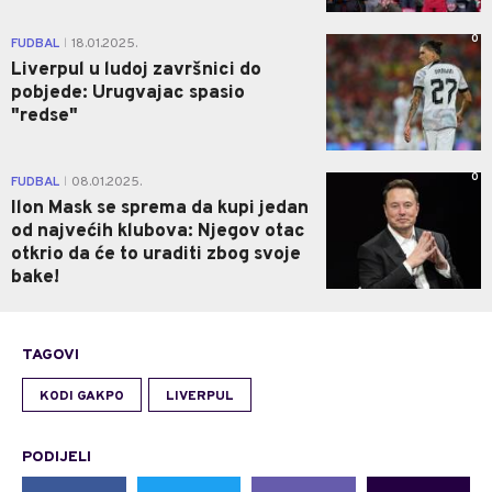
0
FUDBAL
18.01.2025.
|
Liverpul u ludoj završnici do
pobjede: Urugvajac spasio
"redse"
0
FUDBAL
08.01.2025.
|
Ilon Mask se sprema da kupi jedan
od najvećih klubova: Njegov otac
otkrio da će to uraditi zbog svoje
bake!
TAGOVI
KODI GAKPO
LIVERPUL
PODIJELI