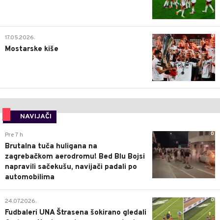
0
17.05.2026.
Mostarske kiše
NAVIJAČI
0
Pre 7 h
Brutalna tuča huligana na
zagrebačkom aerodromu! Bed Blu Bojsi
napravili sačekušu, navijači padali po
automobilima
0
24.07.2026.
Fudbaleri UNA Štrasena šokirano gledali