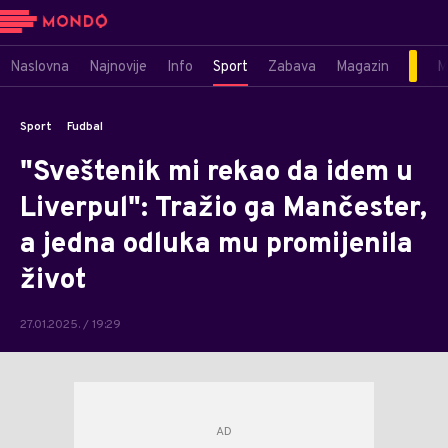
Naslovna
Najnovije
Info
Sport
Zabava
Magazin
M
Sport
Fudbal
"Sveštenik mi rekao da idem u
Liverpul": Tražio ga Mančester,
a jedna odluka mu promijenila
život
27.01.2025. / 19:29