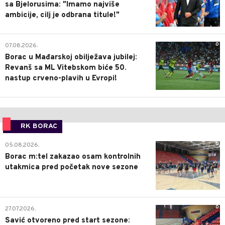
sa Bjelorusima: "Imamo najviše
ambicije, cilj je odbrana titule!"
0
07.08.2026.
Borac u Mađarskoj obilježava jubilej:
Revanš sa ML Vitebskom biće 50.
nastup crveno-plavih u Evropi!
RK BORAC
0
05.08.2026.
Borac m:tel zakazao osam kontrolnih
utakmica pred početak nove sezone
0
27.07.2026.
Savić otvoreno pred start sezone: