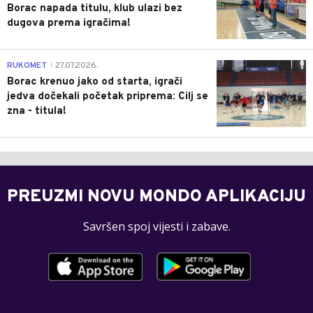
Borac napada titulu, klub ulazi bez
dugova prema igračima!
0
RUKOMET
27.07.2026.
|
Borac krenuo jako od starta, igrači
jedva dočekali početak priprema: Cilj se
zna - titula!
PREUZMI NOVU MONDO APLIKACIJU
Savršen spoj vijesti i zabave.