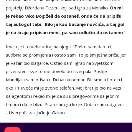
prijatelju Džordanu Tezeu, koji sad igra za Monako.
On mi
je rekao 'Ako Bog želi da ostaneš, onda će da pripišu
taj autogol tebi.' Bilo je kao bacanje novčića, a taj gol
je na kraju pripisan meni, pa sam odlučio da ostanem
."
Imalo je i to veliki uticaj na njega. "Pošto sam dao tri,
sudbina se promijenila i ostao sam. To je smiješna priča, jer
je važan dio slagalice. Ostao sam, igrao na Svjetskom
prvenstvu i sve to me dovelo do Liverpula. Poslije
Mundijala sam otišao u Dubai na odmor. Bili smo u hotelu i
oko 11 uveče mi je zvonio telefon. Moj brat je bio na vezi
sa agentom i rekao mi je da su u pregovorima sa jednim
timom i da je blizu. Pitao sam ga ko je. Dobio sam odgovor
- Liverpul", zaključio je Gakpo.