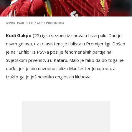
IZVOR: PAUL ELLIS / AFP / PROFIMEDIA
Kodi Gakpo
(25) igra sezonu iz snova u Liverpulu. Dao je
osam golova, uz tri asistencije i blista u Premijer ligi. Došao
je na "Enfild" iz PSV-a poslije fenomenalnih partija na
Svjetskom prvenstvu u Kataru. Malo je falilo da do toga ne
dođe, jer je bio navodno i blizu Mančester Junajteda, a
tražilo ga je još nekoliko engleskih klubova.