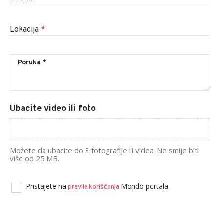
Lokacija
*
Ubacite video ili foto
Možete da ubacite do 3 fotografije ili videa. Ne smije biti
više od 25 MB.
Pristajete na
Mondo portala.
pravila korišćenja