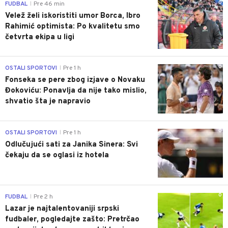
0
FUDBAL
Pre 46 min
|
Velež želi iskoristiti umor Borca, Ibro
Rahimić optimista: Po kvalitetu smo
četvrta ekipa u ligi
0
OSTALI SPORTOVI
Pre 1 h
|
Fonseka se pere zbog izjave o Novaku
Đokoviću: Ponavlja da nije tako mislio,
shvatio šta je napravio
0
OSTALI SPORTOVI
Pre 1 h
|
Odlučujući sati za Janika Sinera: Svi
čekaju da se oglasi iz hotela
0
FUDBAL
Pre 2 h
|
Lazar je najtalentovaniji srpski
fudbaler, pogledajte zašto: Pretrčao