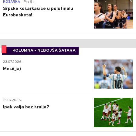
0
KOŠARKA
Pre 8 h
|
Srpske košarkašice u polufinalu
Eurobasketa!
KOLUMNA - NEBOJŠA ŠATARA
0
23.07.2026.
Mesi(ja)
2
15.07.2026.
Ipak valja bez kralja?