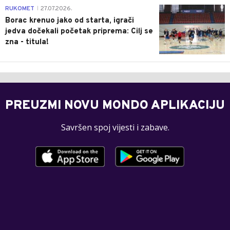
0
RUKOMET
27.07.2026.
|
Borac krenuo jako od starta, igrači
jedva dočekali početak priprema: Cilj se
zna - titula!
PREUZMI NOVU MONDO APLIKACIJU
Savršen spoj vijesti i zabave.