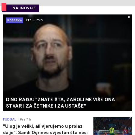
NAJNOVIJE
0
Pre 12 min
KOŠARKA
DINO RAĐA: "ZNATE ŠTA, ZABOLI ME VIŠE ONA
STVAR I ZA ČETNIKE I ZA USTAŠE"
0
FUDBAL
Pre 7 h
|
"Ulog je veliki, ali vjerujemo u prolaz
dalje": Sandi Ogrinec svjestan šta nosi