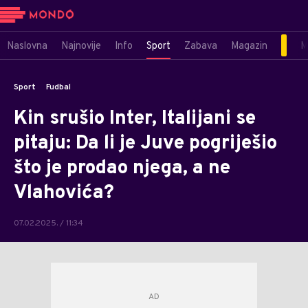
Naslovna
Najnovije
Info
Sport
Zabava
Magazin
M
Sport
Fudbal
Kin srušio Inter, Italijani se
pitaju: Da li je Juve pogriješio
što je prodao njega, a ne
Vlahovića?
07.02.2025. / 11:34