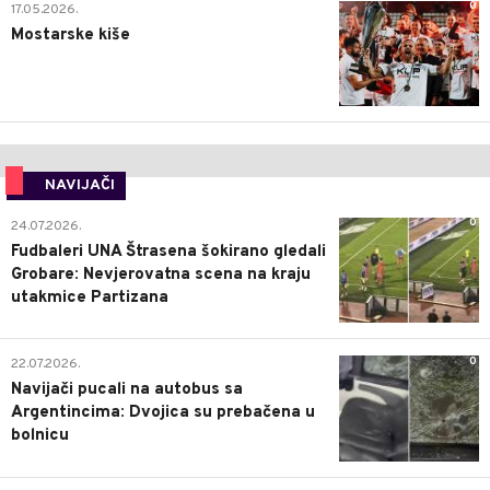
0
17.05.2026.
Mostarske kiše
NAVIJAČI
0
24.07.2026.
Fudbaleri UNA Štrasena šokirano gledali
Grobare: Nevjerovatna scena na kraju
utakmice Partizana
0
22.07.2026.
Navijači pucali na autobus sa
Argentincima: Dvojica su prebačena u
bolnicu