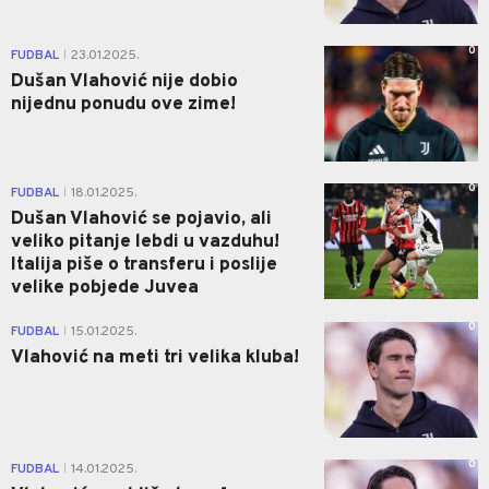
0
FUDBAL
23.01.2025.
|
Dušan Vlahović nije dobio
nijednu ponudu ove zime!
0
FUDBAL
18.01.2025.
|
Dušan Vlahović se pojavio, ali
veliko pitanje lebdi u vazduhu!
Italija piše o transferu i poslije
velike pobjede Juvea
0
FUDBAL
15.01.2025.
|
Vlahović na meti tri velika kluba!
0
FUDBAL
14.01.2025.
|