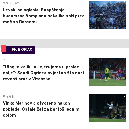
1
07.07.2026.
Levski se oglasio: Saopštenje
bugarskog šampiona nekoliko sati pred
meč sa Borcem!
FK BORAC
0
Pre 7 h
"Ulog je veliki, ali vjerujemo u prolaz
dalje": Sandi Ogrinec svjestan šta nosi
revanš protiv Vitebska
0
Pre 8 h
Vinko Marinović otvoreno nakon
pobjede: Ostaje žal za bar još jednim
golom