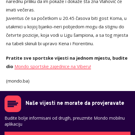
narednu priliku da im pokaže i dokaže šta zna Vlahović će
imati večeras.
Juventus će sa početkom u 20.45 časova biti gost Koma, u
utakmici u kojoj bjanko-neri pobjedom mogu da stignu do
četvrte pozicije, koja vodi u Ligu šampiona, a sa tog mjesta
na tabeli skinuli bi upravo Kena i Fiorentinu.
Pratite sve sportske vijesti na jednom mjestu, budite
dio
Mondo sportske zajednice na Viberu!
(mondo.ba)
Naše vijesti ne morate da provjeravate
Budite bolje informisani od drugih, preuzmite Mondo mobilnu
aplikaciju