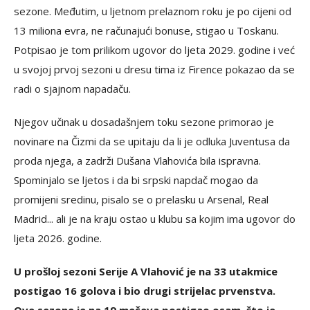
sezone. Međutim, u ljetnom prelaznom roku je po cijeni od
13 miliona evra, ne računajući bonuse, stigao u Toskanu.
Potpisao je tom prilikom ugovor do ljeta 2029. godine i već
u svojoj prvoj sezoni u dresu tima iz Firence pokazao da se
radi o sjajnom napadaču.
Njegov učinak u dosadašnjem toku sezone primorao je
novinare na Čizmi da se upitaju da li je odluka Juventusa da
proda njega, a zadrži Dušana Vlahovića bila ispravna.
Spominjalo se ljetos i da bi srpski napdač mogao da
promijeni sredinu, pisalo se o prelasku u Arsenal, Real
Madrid... ali je na kraju ostao u klubu sa kojim ima ugovor do
ljeta 2026. godine.
U prošloj sezoni Serije A Vlahović je na 33 utakmice
postigao 16 golova i bio drugi strijelac prvenstva.