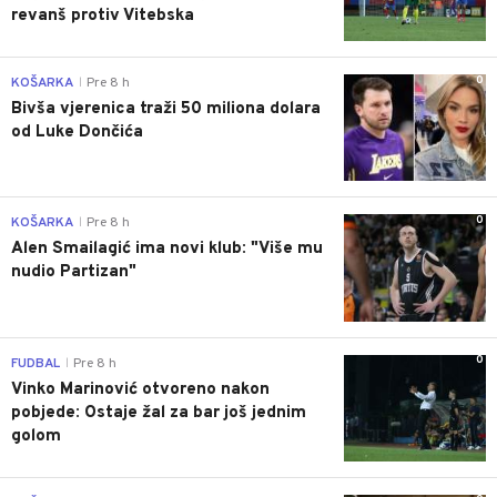
revanš protiv Vitebska
0
KOŠARKA
Pre 8 h
|
Bivša vjerenica traži 50 miliona dolara
od Luke Dončića
0
KOŠARKA
Pre 8 h
|
Alen Smailagić ima novi klub: "Više mu
nudio Partizan"
0
FUDBAL
Pre 8 h
|
Vinko Marinović otvoreno nakon
pobjede: Ostaje žal za bar još jednim
golom