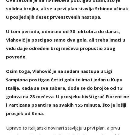
Ove sezone je na 19 mečeva postigao osam, što je
solidna brojka, ali se u prvi plan stavlja Srbinov učinak
u posljednjih deset prvenstvenih nastupa.
U tom periodu, odnosno od 30. oktobra do danas,
Vlahović je postigao samo dva gola, ali treba imati u
vidu da je određeni broj mečeva propustio zbog
povrede.
Osim toga, Vlahović je na sedam nastupa u Ligi
šampiona postigao četiri gola te ima i jedan u Kupu
Italije. Kada se sve sabere, dođe se do brojke od 13
golova na 28 mečeva. U prosjeku bivši igrač Fiorentine
i Partizana poentira na svakih 155 minuta, što je lošiji
prosjek od Kena.
Upravo to italijanski novinari stavljaju u prvi plan, a prvu