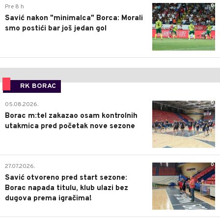
0
Pre 8 h
Savić nakon "minimalca" Borca: Morali
smo postići bar još jedan gol
RK BORAC
0
05.08.2026.
Borac m:tel zakazao osam kontrolnih
utakmica pred početak nove sezone
0
27.07.2026.
Savić otvoreno pred start sezone:
Borac napada titulu, klub ulazi bez
dugova prema igračima!