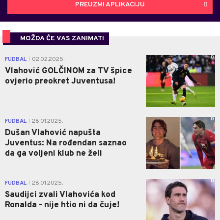
PREUZMI APLIKACIJU
MOŽDA ĆE VAS ZANIMATI
0
FUDBAL
02.02.2025.
|
Vlahović GOLČINOM za TV špice
ovjerio preokret Juventusa!
0
FUDBAL
28.01.2025.
|
Dušan Vlahović napušta
Juventus: Na rođendan saznao
da ga voljeni klub ne želi
0
FUDBAL
28.01.2025.
|
Saudijci zvali Vlahovića kod
Ronalda - nije htio ni da čuje!