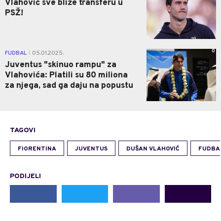
Vlahović sve bliže transferu u
PSŽ!
0
FUDBAL
05.01.2025.
|
Juventus "skinuo rampu" za
Vlahovića: Platili su 80 miliona
za njega, sad ga daju na popustu
TAGOVI
FIORENTINA
JUVENTUS
DUŠAN VLAHOVIĆ
FUDBA
PODIJELI