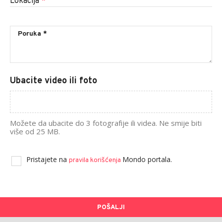
Lokacija
*
Ubacite video ili foto
Možete da ubacite do 3 fotografije ili videa. Ne smije biti
više od 25 MB.
Pristajete na
Mondo portala.
pravila korišćenja
POŠALJI