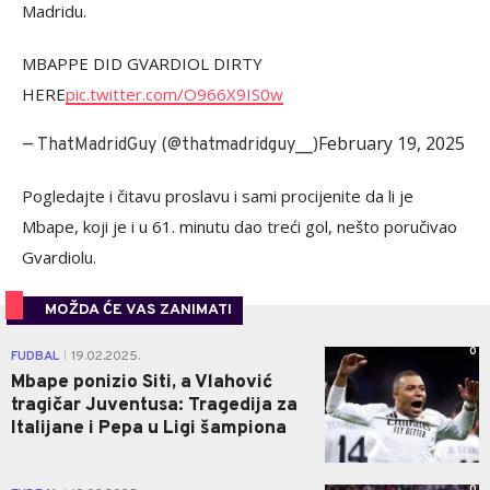
Madridu.
MBAPPE DID GVARDIOL DIRTY
HERE
pic.twitter.com/O966X9IS0w
February 19, 2025
— ThatMadridGuy (@thatmadridguy__)
Pogledajte i čitavu proslavu i sami procijenite da li je
Mbape, koji je i u 61. minutu dao treći gol, nešto poručivao
Gvardiolu.
MOŽDA ĆE VAS ZANIMATI
0
FUDBAL
19.02.2025.
|
Mbape ponizio Siti, a Vlahović
tragičar Juventusa: Tragedija za
Italijane i Pepa u Ligi šampiona
0