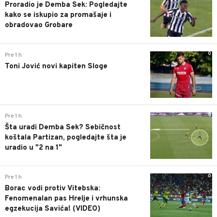
Proradio je Demba Sek: Pogledajte
kako se iskupio za promašaje i
obradovao Grobare
0
Pre 1 h
Toni Jović novi kapiten Sloge
0
Pre 1 h
Šta uradi Demba Sek? Sebičnost
koštala Partizan, pogledajte šta je
uradio u "2 na 1"
0
Pre 1 h
Borac vodi protiv Vitebska:
Fenomenalan pas Hrelje i vrhunska
egzekucija Savića! (VIDEO)