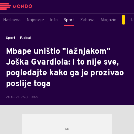
Naslovna
Najnovije
Info
Sport
Zabava
Magazin
M
Sport
Fudbal
Mbape uništio "lažnjakom"
Joška Gvardiola: I to nije sve,
pogledajte kako ga je prozivao
poslije toga
20.02.2025. / 10:45