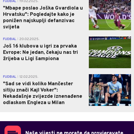
FUDBAL
19.02.2025.
|
"Mbape poslao Joška Gvardiola u
Hrvatsku": Pogledajte kako je
ponižen najskuplji defanzivac
svijeta
0
FUDBAL
20.02.2025.
|
Još 16 klubova u igri za prvaka
Evrope: Ne jedan, čekaju nas tri
žrijeba u Ligi šampiona
0
FUDBAL
12.02.2025.
|
"Sad se vidi koliko Mančester
sitiju znači Kajl Voker":
Nekadašnje zvijezde iznenađene
odlaskom Engleza u Milan
Naše vijesti ne morate da provjeravate