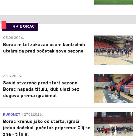
RK BORAC
0
05.08.2026.
Borac m:tel zakazao osam kontrolnih
utakmica pred početak nove sezone
0
27.07.2026.
Savić otvoreno pred start sezone:
Borac napada titulu, klub ulazi bez
dugova prema igračima!
0
RUKOMET
27.07.2026.
|
Borac krenuo jako od starta, igrači
jedva dočekali početak priprema: Cilj se
zna - titula!