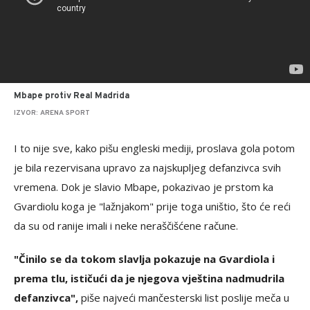
Mbape protiv Real Madrida
IZVOR: ARENA SPORT
I to nije sve, kako pišu engleski mediji, proslava gola potom
je bila rezervisana upravo za najskupljeg defanzivca svih
vremena. Dok je slavio Mbape, pokazivao je prstom ka
Gvardiolu koga je "lažnjakom" prije toga uništio, što će reći
da su od ranije imali i neke neraščišćene račune.
"Činilo se da tokom slavlja pokazuje na Gvardiola i
prema tlu, ističući da je njegova vještina nadmudrila
defanzivca",
piše najveći mančesterski list poslije meča u