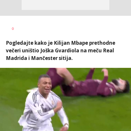
Bojan
AUTOR
0
Jakovljević
Pogledajte kako je Kilijan Mbape prethodne
večeri uništio Joška Gvardiola na meču Real
Madrida i Mančester sitija.