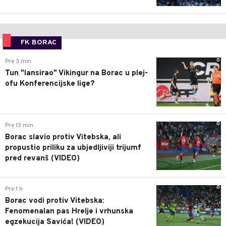
FK BORAC
0
Pre 3 min
Tun "lansirao" Vikingur na Borac u plej-
ofu Konferencijske lige?
0
Pre 13 min
Borac slavio protiv Vitebska, ali
propustio priliku za ubjedljiviji trijumf
pred revanš (VIDEO)
0
Pre 1 h
Borac vodi protiv Vitebska:
Fenomenalan pas Hrelje i vrhunska
egzekucija Savića! (VIDEO)