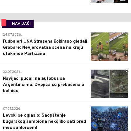
NAVIJAČI
0
24.07.2026.
Fudbaleri UNA Štrasena šokirano gledali
Grobare: Nevjerovatna scena na kraju
utakmice Partizana
0
22.07.2026.
Navijači pucali na autobus sa
Argentincima: Dvojica su prebačena u
bolnicu
1
07.07.2026.
Levski se oglasio: Saopštenje
bugarskog šampiona nekoliko sati pred
meč sa Borcem!