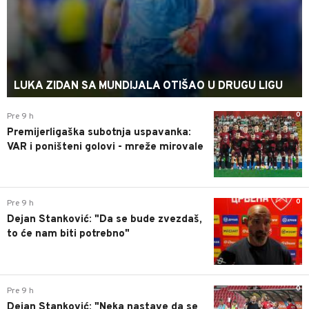
LUKA ZIDAN SA MUNDIJALA OTIŠAO U DRUGU LIGU
0
Pre 9 h
Premijerligaška subotnja uspavanka:
VAR i poništeni golovi - mreže mirovale
0
Pre 9 h
Dejan Stanković: "Da se bude zvezdaš,
to će nam biti potrebno"
0
Pre 9 h
Dejan Stanković: "Neka nastave da se