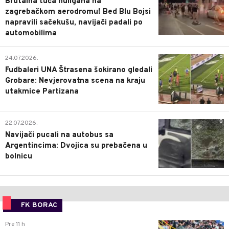
Brutalna tuča huligana na
zagrebačkom aerodromu! Bed Blu Bojsi
napravili sačekušu, navijači padali po
automobilima
0
24.07.2026.
Fudbaleri UNA Štrasena šokirano gledali
Grobare: Nevjerovatna scena na kraju
utakmice Partizana
0
22.07.2026.
Navijači pucali na autobus sa
Argentincima: Dvojica su prebačena u
bolnicu
FK BORAC
0
Pre 11 h