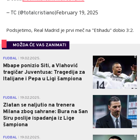
February 19, 2025
— TC (@totalcristiano)
Podsjetimo, Real Madrid je prvi meč na "Etihadu" dobio 3:2.
MOŽDA ĆE VAS ZANIMATI
0
FUDBAL
19.02.2025.
|
Mbape ponizio Siti, a Vlahović
tragičar Juventusa: Tragedija za
Italijane i Pepa u Ligi šampiona
0
FUDBAL
19.02.2025.
|
Zlatan se naljutio na trenera
Milana zbog sahrane: Bura na San
Siru poslije ispadanja iz Lige
šampiona
0
FUDBAL
19.02.2025.
|