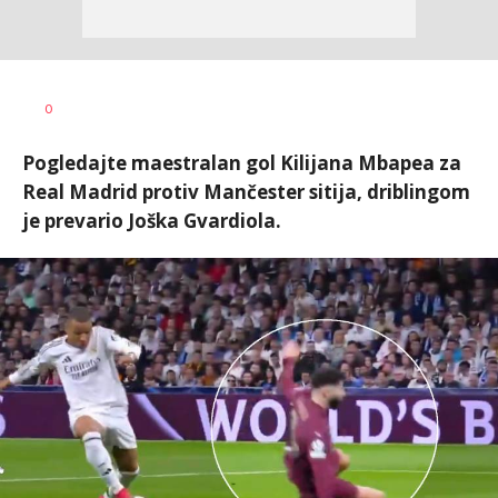
Bojan
AUTOR
0
Jakovljević
Pogledajte maestralan gol Kilijana Mbapea za
Real Madrid protiv Mančester sitija, driblingom
je prevario Joška Gvardiola.