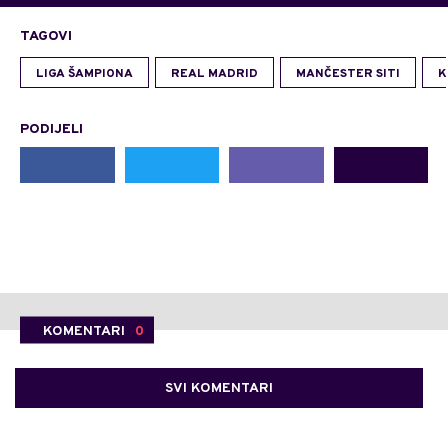
TAGOVI
LIGA ŠAMPIONA
REAL MADRID
MANČESTER SITI
K
PODIJELI
KOMENTARI
0
SVI KOMENTARI