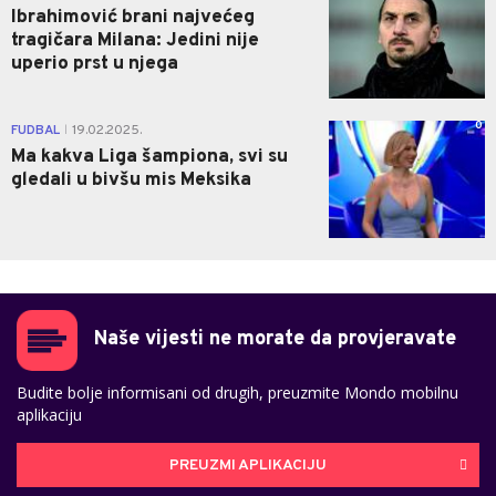
Ibrahimović brani najvećeg
tragičara Milana: Jedini nije
uperio prst u njega
0
FUDBAL
19.02.2025.
|
Ma kakva Liga šampiona, svi su
gledali u bivšu mis Meksika
Naše vijesti ne morate da provjeravate
Budite bolje informisani od drugih, preuzmite Mondo mobilnu
aplikaciju
PREUZMI APLIKACIJU