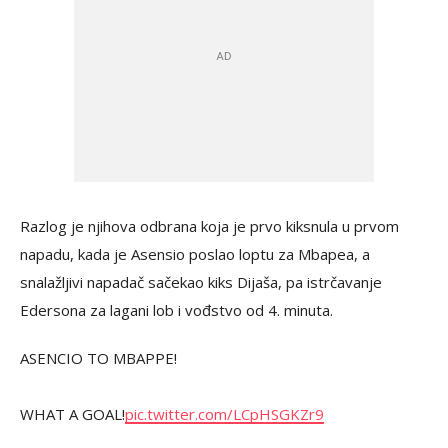
Razlog je njihova odbrana koja je prvo kiksnula u prvom
napadu, kada je Asensio poslao loptu za Mbapea, a
snalažljivi napadač sačekao kiks Dijaša, pa istrčavanje
Edersona za lagani lob i vođstvo od 4. minuta.
ASENCIO TO MBAPPE!
WHAT A GOAL!
pic.twitter.com/LCpHSGKZr9