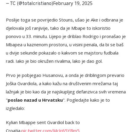
February 19, 2025
— TC (@totalcristiano)
Poslije toga se povrijedio Stouns, ušao je Ake i odbrana je
djelovala još ranjivije, tako da je Mbape to iskoristio
ponovo u 33. minutu. Lijepo je driblao Rodrigo i pronašao je
Mbapea u kaznenom prostoru, u visini penala, da bi se baš
u dvije sekunde pokazalo o kakvom se majstoru fudbala
radi. Iako je bio okružen rivalima, lako je dao gol.
Prvo je pobjegao Husanovu, a onda je driblingom prevario
Joška Gvardiola, a kako kažu na društvenim mrežama taj
lažnjak je bio kao da je najskupljeg defanzivca svih vremena
"
poslao nazad u Hrvatsku
". Pogledajte kako je to
izgledalo:
Kylian Mbappe sent Gvardiol back to
Croatia.
pic.twitter.com/McIr65YBm5