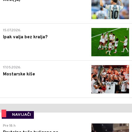
2
15.07.2026.
Ipak valja bez kralja?
0
17.05.2026.
Mostarske kiše
NAVIJAČI
0
Pre 18 h