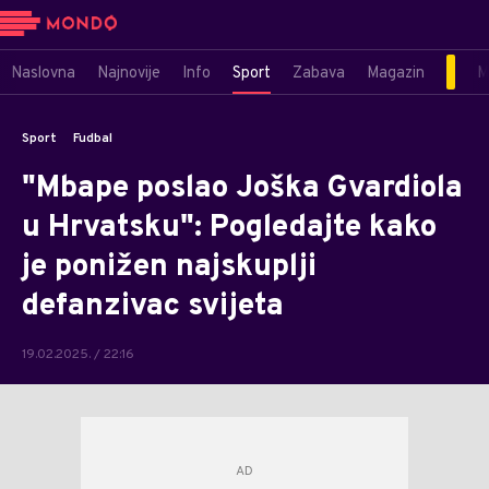
Naslovna
Najnovije
Info
Sport
Zabava
Magazin
M
Sport
Fudbal
"Mbape poslao Joška Gvardiola
u Hrvatsku": Pogledajte kako
je ponižen najskuplji
defanzivac svijeta
19.02.2025. / 22:16