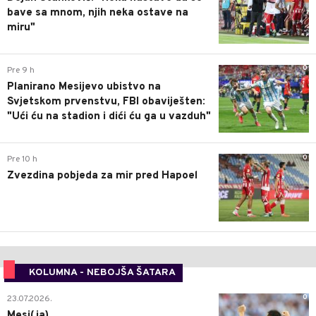
bave sa mnom, njih neka ostave na
miru"
0
Pre 9 h
Planirano Mesijevo ubistvo na
Svjetskom prvenstvu, FBI obaviješten:
"Ući ću na stadion i dići ću ga u vazduh"
0
Pre 10 h
Zvezdina pobjeda za mir pred Hapoel
KOLUMNA - NEBOJŠA ŠATARA
0
23.07.2026.
Mesi(ja)