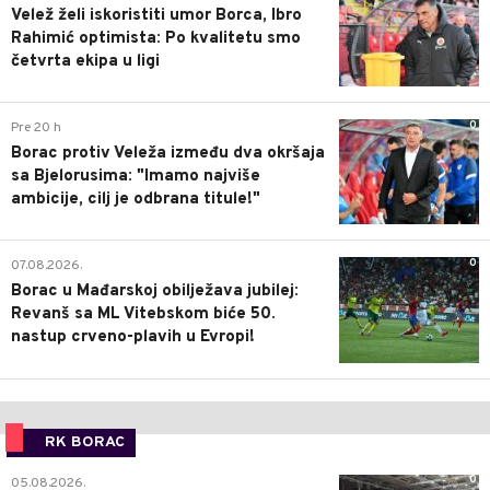
Velež želi iskoristiti umor Borca, Ibro
Rahimić optimista: Po kvalitetu smo
četvrta ekipa u ligi
0
Pre 20 h
Borac protiv Veleža između dva okršaja
sa Bjelorusima: "Imamo najviše
ambicije, cilj je odbrana titule!"
0
07.08.2026.
Borac u Mađarskoj obilježava jubilej:
Revanš sa ML Vitebskom biće 50.
nastup crveno-plavih u Evropi!
RK BORAC
0
05.08.2026.