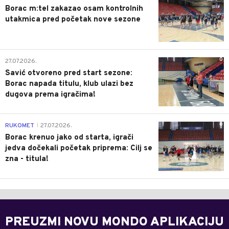
Borac m:tel zakazao osam kontrolnih
utakmica pred početak nove sezone
0
27.07.2026.
Savić otvoreno pred start sezone:
Borac napada titulu, klub ulazi bez
dugova prema igračima!
0
RUKOMET
27.07.2026.
|
Borac krenuo jako od starta, igrači
jedva dočekali početak priprema: Cilj se
zna - titula!
PREUZMI NOVU MONDO APLIKACIJU