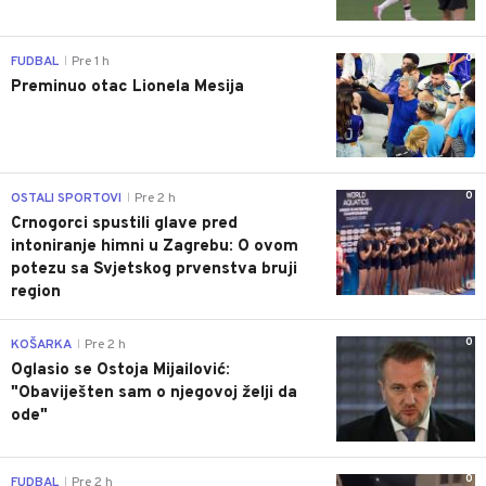
0
FUDBAL
Pre 1 h
|
Preminuo otac Lionela Mesija
0
OSTALI SPORTOVI
Pre 2 h
|
Crnogorci spustili glave pred
intoniranje himni u Zagrebu: O ovom
potezu sa Svjetskog prvenstva bruji
region
0
KOŠARKA
Pre 2 h
|
Oglasio se Ostoja Mijailović:
"Obaviješten sam o njegovoj želji da
ode"
0
FUDBAL
Pre 2 h
|