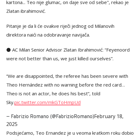
kartona... Teo nije glumac, on daje sve od sebe", rekao je
Zlatan ibrahimović.
Pitanje je da li će ovakve riječi jednog od Milanovih
direktora naići na odobravanje navijača.
⚫️ AC Milan Senior Advisor Zlatan Ibrahimović: “Feyenoord
were not better than us, we just killed ourselves”.
“We are disappointed, the referee has been severe with
Theo Hernández with no warning before the red card…
Theo is not an actor, he does his best”, told
Sky.
pic.twitter.com/mkGToHmpUd
February 18,
— Fabrizio Romano (@FabrizioRomano)
2025
Podsjećamo, Teo Ernandez je u veoma kratkom roku dobio