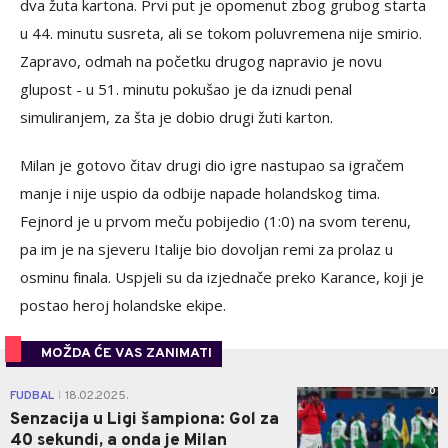
dva žuta kartona. Prvi put je opomenut zbog grubog starta
u 44. minutu susreta, ali se tokom poluvremena nije smirio.
Zapravo, odmah na početku drugog napravio je novu
glupost - u 51. minutu pokušao je da iznudi penal
simuliranjem, za šta je dobio drugi žuti karton.
Milan je gotovo čitav drugi dio igre nastupao sa igračem
manje i nije uspio da odbije napade holandskog tima.
Fejnord je u prvom meču pobijedio (1:0) na svom terenu,
pa im je na sjeveru Italije bio dovoljan remi za prolaz u
osminu finala. Uspjeli su da izjednače preko Karance, koji je
postao heroj holandske ekipe.
MOŽDA ĆE VAS ZANIMATI
0
FUDBAL
18.02.2025.
|
Senzacija u Ligi šampiona: Gol za
40 sekundi, a onda je Milan