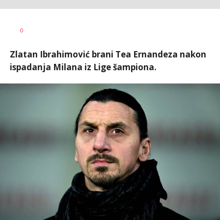
Bojan
AUTOR
0
Jakovljević
Zlatan Ibrahimović brani Tea Ernandeza nakon
ispadanja Milana iz Lige šampiona.