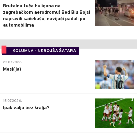
Brutalna tuča huligana na
zagrebačkom aerodromu! Bed Blu Bojsi
napravili sačekušu, navijači padali po
automobilima
KOLUMNA - NEBOJŠA ŠATARA
0
23.07.2026.
Mesi(ja)
2
15.07.2026.
Ipak valja bez kralja?