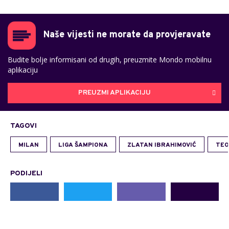
Naše vijesti ne morate da provjeravate
Budite bolje informisani od drugih, preuzmite Mondo mobilnu
aplikaciju
PREUZMI APLIKACIJU
TAGOVI
MILAN
LIGA ŠAMPIONA
ZLATAN IBRAHIMOVIĆ
TEO
PODIJELI