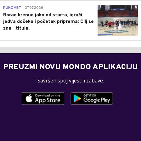
0
RUKOMET
27.07.2026.
|
Borac krenuo jako od starta, igrači
jedva dočekali početak priprema: Cilj se
zna - titula!
PREUZMI NOVU MONDO APLIKACIJU
Savršen spoj vijesti i zabave.