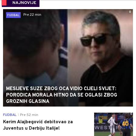
NAJNOVIJE
0
Pre 22 min
FUDBAL
MESIJEVE SUZE ZBOG OCA VIDIO CIJELI SVIJET:
PORODICA MORALA HITNO DA SE OGLASI ZBOG
GROZNIH GLASINA
0
FUDBAL
Pre 52 min
|
Kerim Alajbegović debitovao za
Juventus u Derbiju Italije!