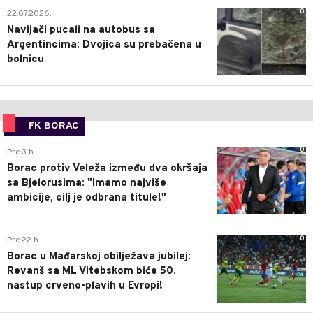
0
22.07.2026.
Navijači pucali na autobus sa
Argentincima: Dvojica su prebačena u
bolnicu
FK BORAC
0
Pre 3 h
Borac protiv Veleža između dva okršaja
sa Bjelorusima: "Imamo najviše
ambicije, cilj je odbrana titule!"
0
Pre 22 h
Borac u Mađarskoj obilježava jubilej:
Revanš sa ML Vitebskom biće 50.
nastup crveno-plavih u Evropi!