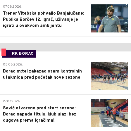
0
07.08.2026.
Trener Vitebska pohvalio Banjalučane:
Publika Borčev 12. igrač, uživanje je
igrati u ovakvom ambijentu
RK BORAC
0
05.08.2026.
Borac m:tel zakazao osam kontrolnih
utakmica pred početak nove sezone
0
27.07.2026.
Savić otvoreno pred start sezone:
Borac napada titulu, klub ulazi bez
dugova prema igračima!