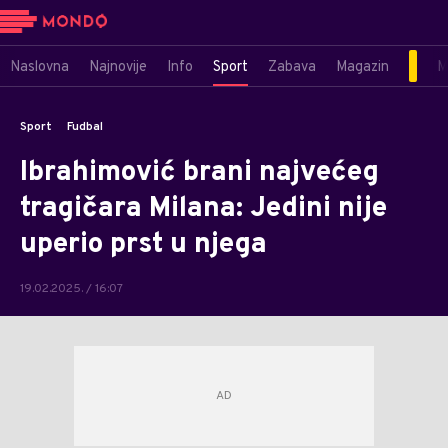
Naslovna
Najnovije
Info
Sport
Zabava
Magazin
M
Sport
Fudbal
Ibrahimović brani najvećeg
tragičara Milana: Jedini nije
uperio prst u njega
19.02.2025. / 16:07