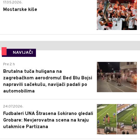
0
17.05.2026.
Mostarske kiše
NAVIJAČI
0
Pre 2 h
Brutalna tuča huligana na
zagrebačkom aerodromu! Bed Blu Bojsi
napravili sačekušu, navijači padali po
automobilima
0
24.07.2026.
Fudbaleri UNA Štrasena šokirano gledali
Grobare: Nevjerovatna scena na kraju
utakmice Partizana