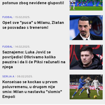
potonuo zbog neviđene gluposti!
0
FUDBAL
15.02.2025.
|
Opet sve "puca" u Milanu, Zlatan
se posvađao s trenerom!
1
FUDBAL
14.02.2025.
|
Saznajemo: Luka Jović se
povrijedio! Otkrivamo koliko
pauzira i da li će Piksi računati na
njega
0
SERIJA A
08.02.2025.
|
Konseisao se kockao u prvom
poluvremenu, u drugom nije
smio: Milan u nastavku "slomio"
Empoli