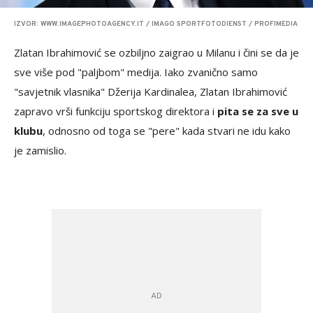
IZVOR: WWW.IMAGEPHOTOAGENCY.IT / IMAGO SPORTFOTODIENST / PROFIMEDIA
Zlatan Ibrahimović se ozbiljno zaigrao u Milanu i čini se da je
sve više pod "paljbom" medija. Iako zvanično samo
"savjetnik vlasnika" Džerija Kardinalea, Zlatan Ibrahimović
zapravo vrši funkciju sportskog direktora i
pita se za sve u
klubu
, odnosno od toga se "pere" kada stvari ne idu kako
je zamislio.