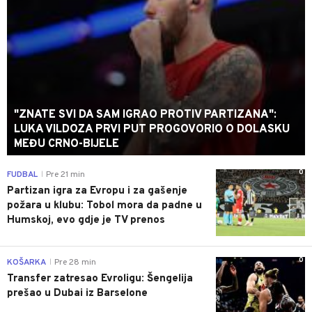
"ZNATE SVI DA SAM IGRAO PROTIV PARTIZANA":
LUKA VILDOZA PRVI PUT PROGOVORIO O DOLASKU
MEĐU CRNO-BIJELE
0
FUDBAL
Pre 21 min
|
Partizan igra za Evropu i za gašenje
požara u klubu: Tobol mora da padne u
Humskoj, evo gdje je TV prenos
0
KOŠARKA
Pre 28 min
|
Transfer zatresao Evroligu: Šengelija
prešao u Dubai iz Barselone