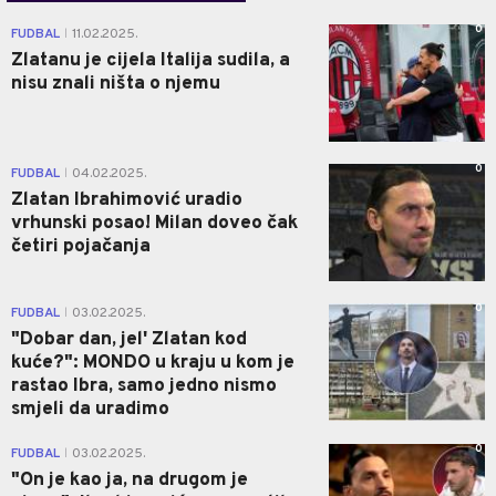
0
FUDBAL
11.02.2025.
|
Zlatanu je cijela Italija sudila, a
nisu znali ništa o njemu
0
FUDBAL
04.02.2025.
|
Zlatan Ibrahimović uradio
vrhunski posao! Milan doveo čak
četiri pojačanja
0
FUDBAL
03.02.2025.
|
"Dobar dan, jel' Zlatan kod
kuće?": MONDO u kraju u kom je
rastao Ibra, samo jedno nismo
smjeli da uradimo
0
FUDBAL
03.02.2025.
|
"On je kao ja, na drugom je