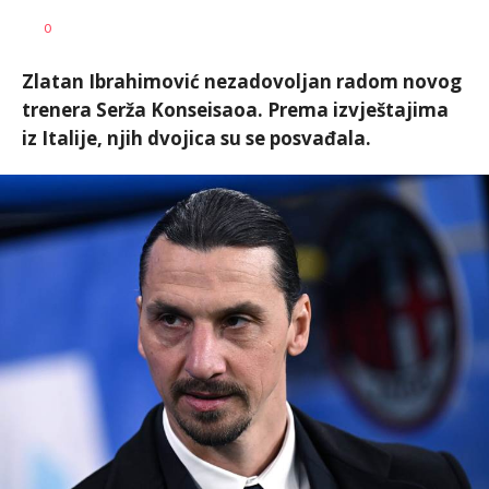
Dragan
AUTOR
0
Šutvić
Zlatan Ibrahimović nezadovoljan radom novog
trenera Serža Konseisaoa. Prema izvještajima
iz Italije, njih dvojica su se posvađala.