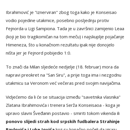
Ibrahimović je "iznerviran" zbog toga kako je Konseisao
vodio pojedine utakmice, posebno posljednju protiv
Fejnorda u Ligi šampiona. Tada je u završnici zamijenio Leaa
(koji je bio tragikomičan na tom meču) i najskuplje pojačanje
Himeneza, što u konačnom rezultatu ipak nije donojelo
ništa jer je Fejnord pobijedio 1:0.
To znači da Milan sljedeće nedjelje (18. februar) mora da
napravi preokret na "San Siru", a prije toga ima i nezgodnu
utakmicu sa Veronom već večeras pred svojim navijačima.
Vidjećemo da li će se situacija između "savetnika vlasnika"
Zlatana Ibrahimovića i trenera Serža Konseisaoa - koga je
upravo slavni Šveđanin postavio - smiriti tokom vikenda ili
ponovo slijedi strah kod srpskih fudbalera Strahinje
Pavlovića i Luke Jovića
koji su konačno počeli da igraju.