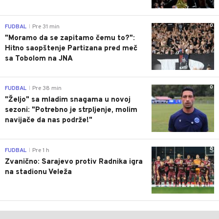
0
FUDBAL
Pre 31 min
|
"Moramo da se zapitamo čemu to?":
Hitno saopštenje Partizana pred meč
sa Tobolom na JNA
0
FUDBAL
Pre 38 min
|
"Željo" sa mladim snagama u novoj
sezoni: "Potrebno je strpljenje, molim
navijače da nas podrže!"
0
FUDBAL
Pre 1 h
|
Zvanično: Sarajevo protiv Radnika igra
na stadionu Veleža