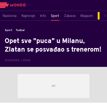
Naslovna
Najnovije
Info
Sport
Zabava
Magazin
M
Sport
Fudbal
Opet sve "puca" u Milanu,
Zlatan se posvađao s trenerom!
15.02.2025. / 09:36