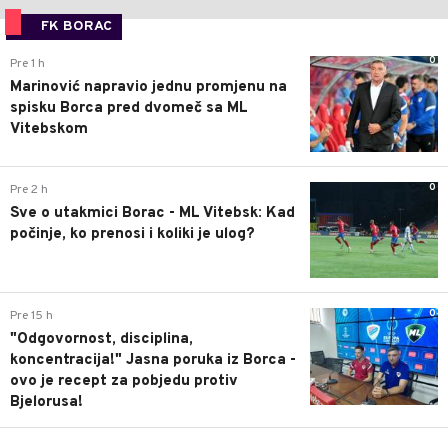
FK BORAC
0
Pre 1 h
Marinović napravio jednu promjenu na
spisku Borca pred dvomeč sa ML
Vitebskom
0
Pre 2 h
Sve o utakmici Borac - ML Vitebsk: Kad
počinje, ko prenosi i koliki je ulog?
0
Pre 15 h
"Odgovornost, disciplina,
koncentracija!" Jasna poruka iz Borca -
ovo je recept za pobjedu protiv
Bjelorusa!