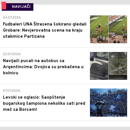
NAVIJAČI
0
24.07.2026.
Fudbaleri UNA Štrasena šokirano gledali
Grobare: Nevjerovatna scena na kraju
utakmice Partizana
0
22.07.2026.
Navijači pucali na autobus sa
Argentincima: Dvojica su prebačena u
bolnicu
1
07.07.2026.
Levski se oglasio: Saopštenje
bugarskog šampiona nekoliko sati pred
meč sa Borcem!