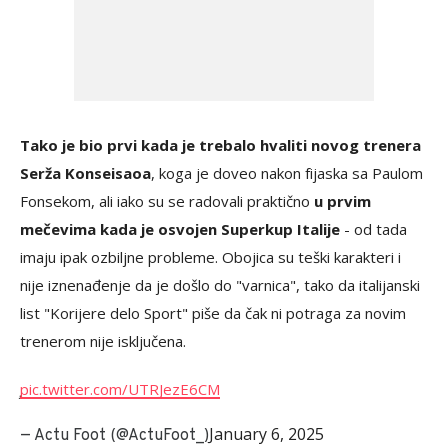
Tako je bio prvi kada je trebalo hvaliti novog trenera
Serža Konseisaoa
, koga je doveo nakon fijaska sa Paulom
Fonsekom, ali iako su se radovali praktično
u prvim
mečevima kada je osvojen Superkup Italije
- od tada
imaju ipak ozbiljne probleme. Obojica su teški karakteri i
nije iznenađenje da je došlo do "varnica", tako da italijanski
list "Korijere delo Sport" piše da čak ni potraga za novim
trenerom nije isključena.
pic.twitter.com/UTRJezE6CM
January 6, 2025
— Actu Foot (@ActuFoot_)