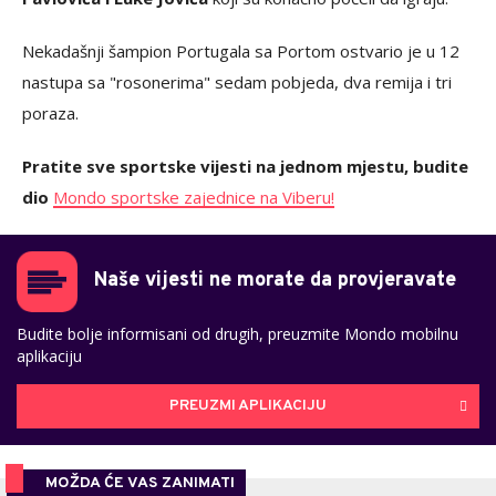
Nekadašnji šampion Portugala sa Portom ostvario je u 12
nastupa sa "rosonerima" sedam pobjeda, dva remija i tri
poraza.
Pratite sve sportske vijesti na jednom mjestu, budite
dio
Mondo sportske zajednice na Viberu!
Naše vijesti ne morate da provjeravate
Budite bolje informisani od drugih, preuzmite Mondo mobilnu
aplikaciju
PREUZMI APLIKACIJU
MOŽDA ĆE VAS ZANIMATI