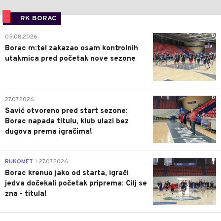
RK BORAC
0
05.08.2026.
Borac m:tel zakazao osam kontrolnih
utakmica pred početak nove sezone
0
27.07.2026.
Savić otvoreno pred start sezone:
Borac napada titulu, klub ulazi bez
dugova prema igračima!
0
RUKOMET
27.07.2026.
|
Borac krenuo jako od starta, igrači
jedva dočekali početak priprema: Cilj se
zna - titula!