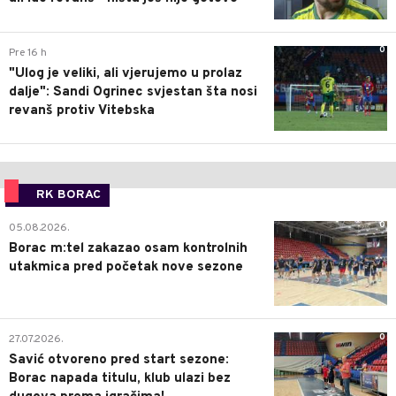
0
Pre 16 h
"Ulog je veliki, ali vjerujemo u prolaz
dalje": Sandi Ogrinec svjestan šta nosi
revanš protiv Vitebska
RK BORAC
0
05.08.2026.
Borac m:tel zakazao osam kontrolnih
utakmica pred početak nove sezone
0
27.07.2026.
Savić otvoreno pred start sezone:
Borac napada titulu, klub ulazi bez