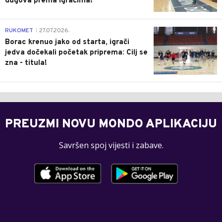
dugova prema igračima!
0
RUKOMET
27.07.2026.
|
Borac krenuo jako od starta, igrači
jedva dočekali početak priprema: Cilj se
zna - titula!
PREUZMI NOVU MONDO APLIKACIJU
Savršen spoj vijesti i zabave.