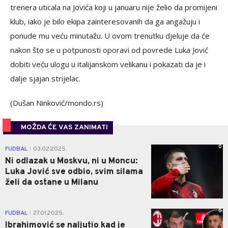
trenera uticala na Jovića koji u januaru nije želio da promijeni
klub, iako je bilo ekipa zainteresovanih da ga angažuju i
ponude mu veću minutažu. U ovom trenutku djeluje da će
nakon što se u potpunosti oporavi od povrede Luka Jović
dobiti veću ulogu u italijanskom velikanu i pokazati da je i
dalje sjajan strijelac.
(Dušan Ninković/mondo.rs)
MOŽDA ĆE VAS ZANIMATI
0
FUDBAL
03.02.2025.
|
Ni odlazak u Moskvu, ni u Moncu:
Luka Jović sve odbio, svim silama
želi da ostane u Milanu
0
FUDBAL
27.01.2025.
|
Ibrahimović se naljutio kad je