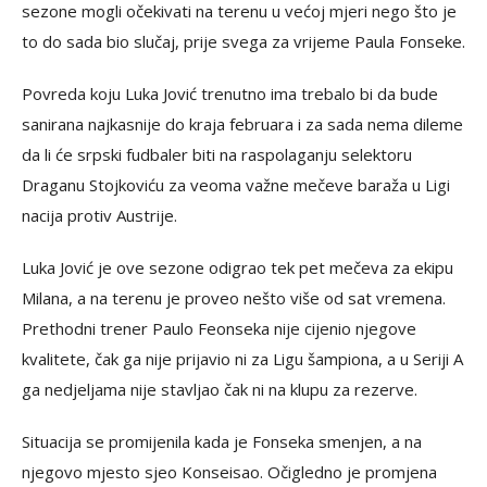
sezone mogli očekivati na terenu u većoj mjeri nego što je
to do sada bio slučaj, prije svega za vrijeme Paula Fonseke.
Povreda koju Luka Jović trenutno ima trebalo bi da bude
sanirana najkasnije do kraja februara i za sada nema dileme
da li će srpski fudbaler biti na raspolaganju selektoru
Draganu Stojkoviću za veoma važne mečeve baraža u Ligi
nacija protiv Austrije.
Luka Jović je ove sezone odigrao tek pet mečeva za ekipu
Milana, a na terenu je proveo nešto više od sat vremena.
Prethodni trener Paulo Feonseka nije cijenio njegove
kvalitete, čak ga nije prijavio ni za Ligu šampiona, a u Seriji A
ga nedjeljama nije stavljao čak ni na klupu za rezerve.
Situacija se promijenila kada je Fonseka smenjen, a na
njegovo mjesto sjeo Konseisao. Očigledno je promjena