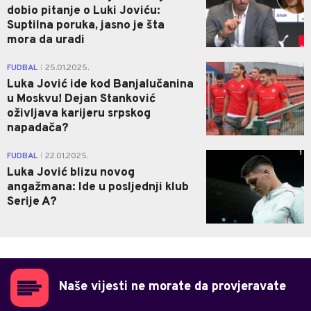
dobio pitanje o Luki Joviću:
Suptilna poruka, jasno je šta
mora da uradi
0
FUDBAL
25.01.2025.
|
Luka Jović ide kod Banjalučanina
u Moskvu! Dejan Stanković
oživljava karijeru srpskog
napadača?
1
FUDBAL
22.01.2025.
|
Luka Jović blizu novog
angažmana: Ide u posljednji klub
Serije A?
Naše vijesti ne morate da provjeravate