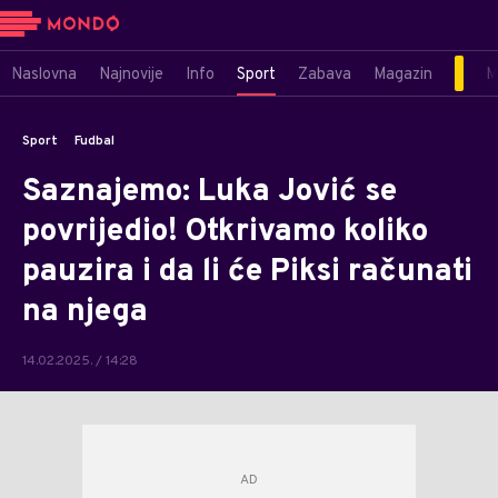
Naslovna
Najnovije
Info
Sport
Zabava
Magazin
M
Sport
Fudbal
Saznajemo: Luka Jović se
povrijedio! Otkrivamo koliko
pauzira i da li će Piksi računati
na njega
14.02.2025. / 14:28