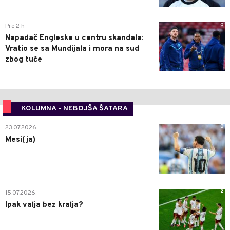
0
Pre 2 h
Napadač Engleske u centru skandala:
Vratio se sa Mundijala i mora na sud
zbog tuče
KOLUMNA - NEBOJŠA ŠATARA
0
23.07.2026.
Mesi(ja)
2
15.07.2026.
Ipak valja bez kralja?