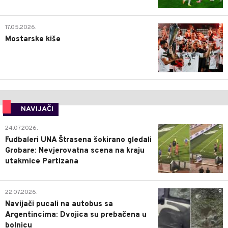
0
17.05.2026.
Mostarske kiše
NAVIJAČI
0
24.07.2026.
Fudbaleri UNA Štrasena šokirano gledali
Grobare: Nevjerovatna scena na kraju
utakmice Partizana
0
22.07.2026.
Navijači pucali na autobus sa
Argentincima: Dvojica su prebačena u
bolnicu