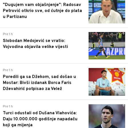
"Dugujem vam objašnjenje": Radosav
Petrović otkrio sve, od ćutnje do plata
u Partizanu
0
Pre 1 h
Slobodan Medojević se vratio:
Vojvodina objavila velike vijesti
0
Pre 1 h
Poredili ga sa Džekom, sad došao u
Mostar: Bivši izdanak Borca Faris
Dževahirić potpisao za Velež
0
Pre 1 h
Turci odustali od Dušana Vlahovića:
Daju 10.000.000 godišnje napadaču
koji ga mijenja