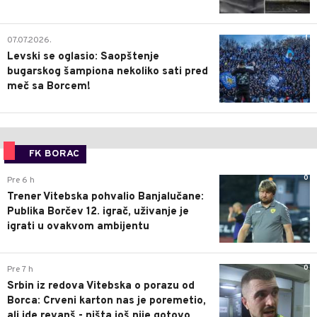
1
07.07.2026.
Levski se oglasio: Saopštenje
bugarskog šampiona nekoliko sati pred
meč sa Borcem!
FK BORAC
0
Pre 6 h
Trener Vitebska pohvalio Banjalučane:
Publika Borčev 12. igrač, uživanje je
igrati u ovakvom ambijentu
0
Pre 7 h
Srbin iz redova Vitebska o porazu od
Borca: Crveni karton nas je poremetio,
ali ide revanš - ništa još nije gotovo