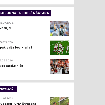
KOLUMNA - NEBOJŠA ŠATARA
0
23.07.2026.
Mesi(ja)
2
15.07.2026.
Ipak valja bez kralja?
0
17.05.2026.
Mostarske kiše
NAVIJAČI
0
24.07.2026.
Fudbaleri UNA Štrasena