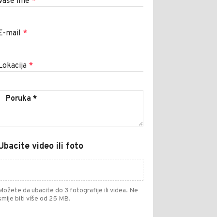
Vaše ime
*
E-mail
*
Lokacija
*
Ubacite video ili foto
Možete da ubacite do 3 fotografije ili videa. Ne
smije biti više od 25 MB.