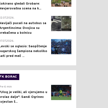
šokirano gledali Grobare:
Nevjerovatna scena na k...
0
22.07.2026.
Navijači pucali na autobus sa
Argentincima: Dvojica su
prebačena u bolnicu
1
07.07.2026.
Levski se oglasio: Saopštenje
bugarskog šampiona nekoliko
sati pred meč ...
FK BORAC
0
Pre 6 min
"Ulog je veliki, ali vjerujemo u
prolaz dalje": Sandi Ogrinec
svjestan š...