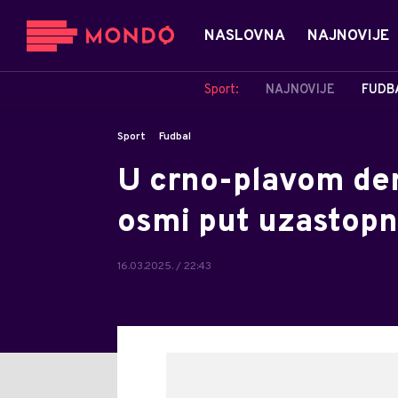
NASLOVNA
NAJNOVIJE
Sport:
NAJNOVIJE
FUDB
Sport
Fudbal
U crno-plavom derb
osmi put uzastopn
16.03.2025. / 22:43