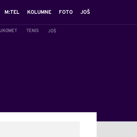
M:TEL
KOLUMNE
FOTO
JOŠ
UKOMET
TENIS
JOŠ