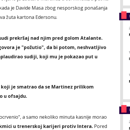
u, kada je Davide Masa zbog nesporskog ponašanja
va žuta kartona Edersonu.
osudi prekršaj nad njim pred golom Atalante.
govora je "požutio", da bi potom, neshvatljivo
aplaudirao sudiji, koji mu je pokazao put u
 koji je smatrao da se Martinez prilikom
o u ofsajdu.
ocrvenio", a samo nekoliko minuta kasnije morao
kmici u trenerskoj karijeri protiv Intera.
Pored