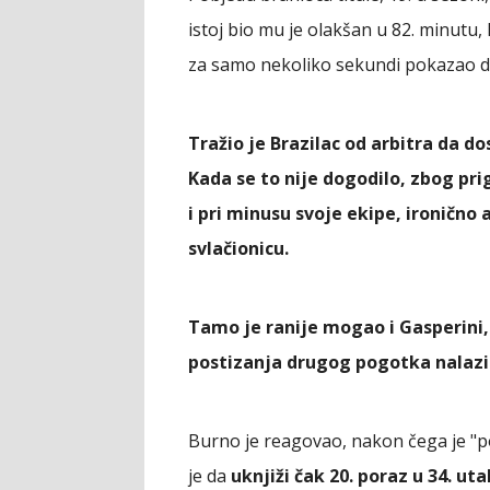
istoj bio mu je olakšan u 82. minut
za samo nekoliko sekundi pokazao d
Tražio je Brazilac od arbitra da d
Kada se to nije dogodilo, zbog pri
i pri minusu svoje ekipe, ironično 
svlačionicu.
Tamo je ranije mogao i Gasperini,
postizanja drugog pogotka nalazi
Burno je reagovao, nakon čega je "p
je da
uknjiži čak 20. poraz u 34. uta