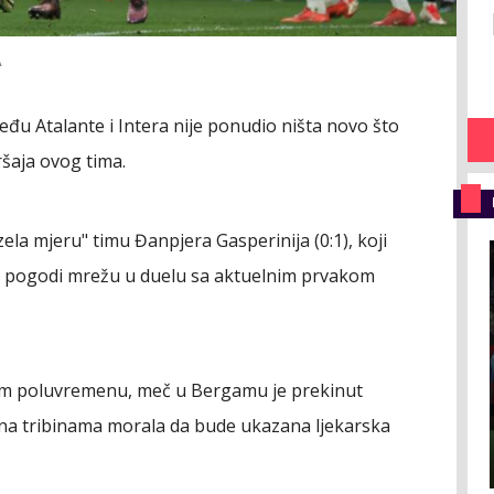
A
zmeđu Atalante i Intera nije ponudio ništa novo što
šaja ovog tima.
ela mjeru" timu Đanpjera Gasperinija (0:1), koji
da pogodi mrežu u duelu sa aktuelnim prvakom
gom poluvremenu, meč u Bergamu je prekinut
 na tribinama morala da bude ukazana ljekarska