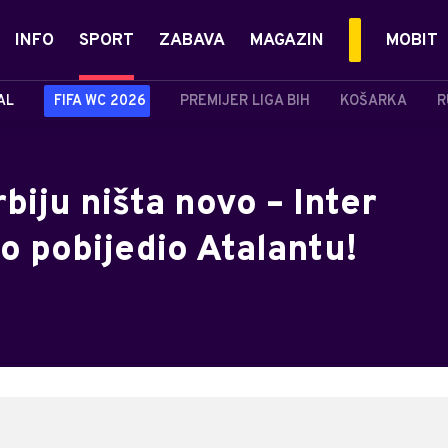
INFO
SPORT
ZABAVA
MAGAZIN
MOBIT
AL
FIFA WC 2026
PREMIJER LIGA BIH
KOŠARKA
R
iju ništa novo – Inter
o pobijedio Atalantu!