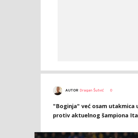
AUTOR
Dragan Šutvić
0
"Boginja" već osam utakmica u
protiv aktuelnog šampiona Ital