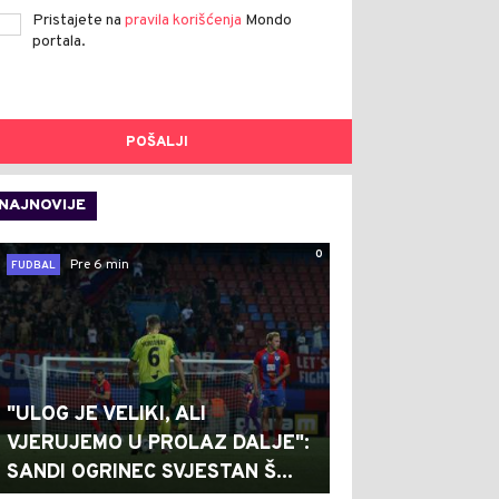
Pristajete na
pravila korišćenja
Mondo
portala.
POŠALJI
NAJNOVIJE
0
Pre 6 min
FUDBAL
"ULOG JE VELIKI, ALI
VJERUJEMO U PROLAZ DALJE":
SANDI OGRINEC SVJESTAN Š...