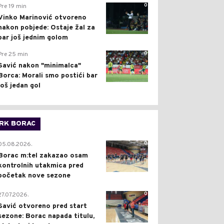
0
Pre 19 min
Vinko Marinović otvoreno
nakon pobjede: Ostaje žal za
bar još jednim golom
0
Pre 25 min
Savić nakon "minimalca"
Borca: Morali smo postići bar
još jedan gol
RK BORAC
0
05.08.2026.
Borac m:tel zakazao osam
kontrolnih utakmica pred
početak nove sezone
0
27.07.2026.
Savić otvoreno pred start
sezone: Borac napada titulu,