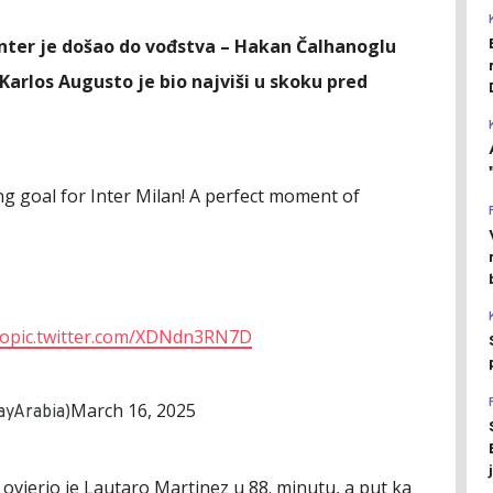
 Inter je došao do vođstva – Hakan Čalhanoglu
 Karlos Augusto je bio najviši u skoku pred
g goal for Inter Milan! A perfect moment of
to
pic.twitter.com/XDNdn3RN7D
March 16, 2025
(@STARZPlayArabia)
, ovjerio je Lautaro Martinez u 88. minutu, a put ka