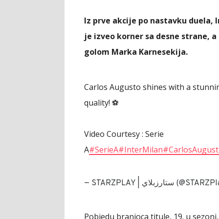
Iz prve akcije po nastavku duela,
je izveo korner sa desne strane, a
golom Marka Karnesekija.
Carlos Augusto shines with a stunnin
quality! ⚽
Video Courtesy : Serie
A
#SerieA
#InterMilan
#CarlosAugus
— STARZPLAY | ستارزبلاي 
Pobjedu branioca titule, 19. u sezoni