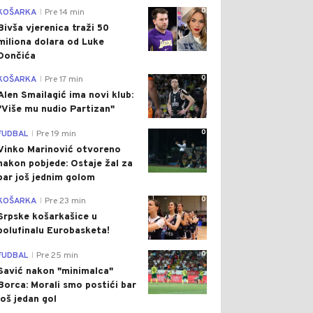
0
KOŠARKA
Pre 14 min
|
Bivša vjerenica traži 50
miliona dolara od Luke
Dončića
0
KOŠARKA
Pre 17 min
|
Alen Smailagić ima novi klub:
"Više mu nudio Partizan"
0
FUDBAL
Pre 19 min
|
Vinko Marinović otvoreno
nakon pobjede: Ostaje žal za
bar još jednim golom
0
KOŠARKA
Pre 23 min
|
Srpske košarkašice u
polufinalu Eurobasketa!
0
FUDBAL
Pre 25 min
|
Savić nakon "minimalca"
Borca: Morali smo postići bar
još jedan gol