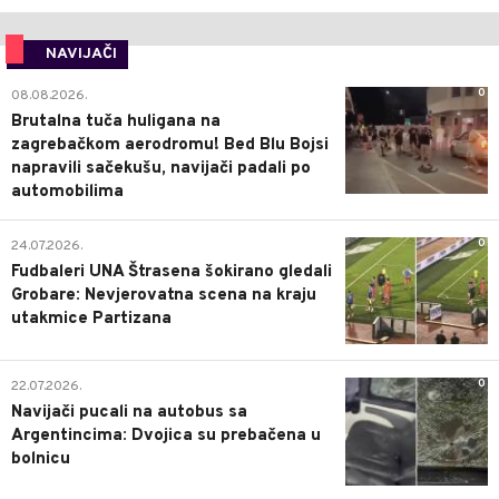
NAVIJAČI
0
08.08.2026.
Brutalna tuča huligana na
zagrebačkom aerodromu! Bed Blu Bojsi
napravili sačekušu, navijači padali po
automobilima
0
24.07.2026.
Fudbaleri UNA Štrasena šokirano gledali
Grobare: Nevjerovatna scena na kraju
utakmice Partizana
0
22.07.2026.
Navijači pucali na autobus sa
Argentincima: Dvojica su prebačena u
bolnicu