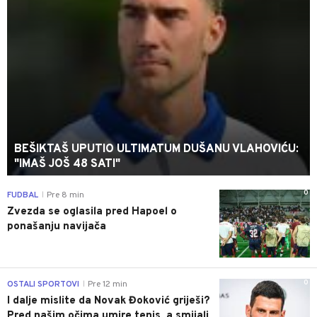
BEŠIKTAŠ UPUTIO ULTIMATUM DUŠANU VLAHOVIĆU:
"IMAŠ JOŠ 48 SATI"
0
FUDBAL
Pre 8 min
|
Zvezda se oglasila pred Hapoel o
ponašanju navijača
0
OSTALI SPORTOVI
Pre 12 min
|
I dalje mislite da Novak Đoković griješi?
Pred našim očima umire tenis, a smijali