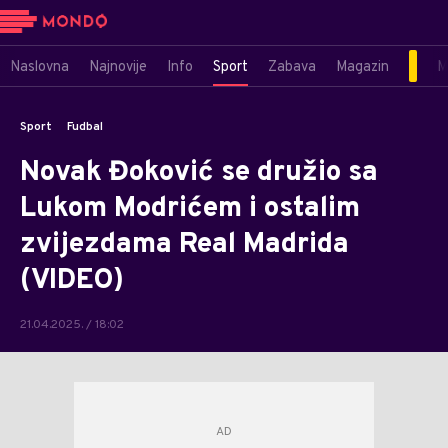
Naslovna
Najnovije
Info
Sport
Zabava
Magazin
M
Sport
Fudbal
Novak Đoković se družio sa
Lukom Modrićem i ostalim
zvijezdama Real Madrida
(VIDEO)
21.04.2025. / 18:02