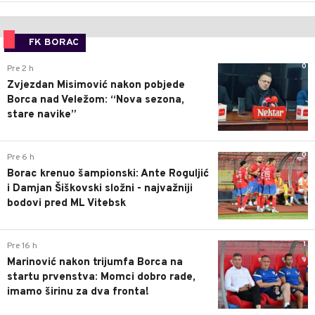
FK BORAC
0
Pre 2 h
Zvjezdan Misimović nakon pobjede
Borca nad Veležom: “Nova sezona,
stare navike”
0
Pre 6 h
Borac krenuo šampionski: Ante Roguljić
i Damjan Šiškovski složni - najvažniji
bodovi pred ML Vitebsk
1
Pre 16 h
Marinović nakon trijumfa Borca na
startu prvenstva: Momci dobro rade,
imamo širinu za dva fronta!