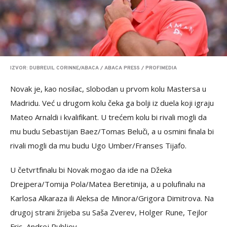
IZVOR: DUBREUIL CORINNE/ABACA / ABACA PRESS / PROFIMEDIA
Novak je, kao nosilac, slobodan u prvom kolu Mastersa u
Madridu. Već u drugom kolu čeka ga bolji iz duela koji igraju
Mateo Arnaldi i kvalifikant. U trećem kolu bi rivali mogli da
mu budu Sebastijan Baez/Tomas Beluči, a u osmini finala bi
rivali mogli da mu budu Ugo Umber/Franses Tijafo.
U četvrtfinalu bi Novak mogao da ide na Džeka
Drejpera/Tomija Pola/Matea Beretinija, a u polufinalu na
Karlosa Alkaraza ili Aleksa de Minora/Grigora Dimitrova. Na
drugoj strani žrijeba su Saša Zverev, Holger Rune, Tejlor
Fric, Andrej Rubljov...