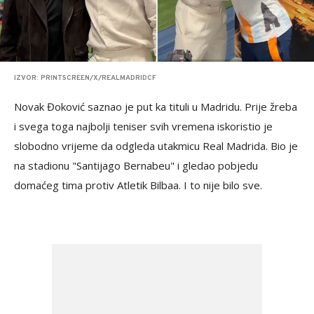
IZVOR: PRINTSCREEN/X/REALMADRIDCF
Novak Đoković saznao je put ka tituli u Madridu. Prije žreba
i svega toga najbolji teniser svih vremena iskoristio je
slobodno vrijeme da odgleda utakmicu Real Madrida. Bio je
na stadionu "Santijago Bernabeu" i gledao pobjedu
domaćeg tima protiv Atletik Bilbaa. I to nije bilo sve.