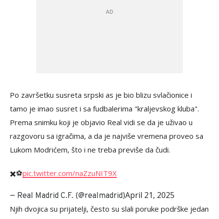
Po završetku susreta srpski as je bio blizu svlačionice i
tamo je imao susret i sa fudbalerima "kraljevskog kluba".
Prema snimku koji je objavio Real vidi se da je uživao u
razgovoru sa igračima, a da je najviše vremena proveo sa
Lukom Modrićem, što i ne treba previše da čudi.
✖️⚽️
pic.twitter.com/naZzuNIT9X
April 21, 2025
— Real Madrid C.F. (@realmadrid)
Njih dvojica su prijatelji, često su slali poruke podrške jedan