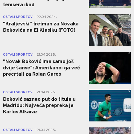
tenisera ikad
0
OSTALI SPORTOVI
22.04.2024.
|
"Kraljevski" tretman za Novaka
Đokovića na El Klasiku (FOTO)
0
OSTALI SPORTOVI
21.04.2025.
|
"Novak Đoković ima samo još
dvije šanse": Amerikanci ga već
precrtali za Rolan Garos
0
OSTALI SPORTOVI
21.04.2025.
|
Đoković saznao put do titule u
Madridu: Najveća prepreka je
Karlos Alkaraz
0
OSTALI SPORTOVI
21.04.2025.
|