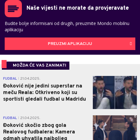
Naše vijesti ne morate da provjeravate
Budite bolje informisani od drugih, preuzmite Mondo mobilnu
aplikaciju
PREUZMI APLIKACIJU
MOŽDA ĆE VAS ZANIMATI
0
FUDBAL
21.04.2025.
|
Đoković nije jedini superstar na
meču Reala: Otkriveno koji su
sportisti gledali fudbal u Madridu
0
FUDBAL
21.04.2025.
|
Đoković skočio zbog gola
Realovog fudbalera: Kamera
odmah uhvatila najboljeg