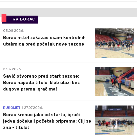
RK BORAC
0
05.08.2026.
Borac m:tel zakazao osam kontrolnih
utakmica pred početak nove sezone
0
27.07.2026.
Savić otvoreno pred start sezone:
Borac napada titulu, klub ulazi bez
dugova prema igračima!
0
RUKOMET
27.07.2026.
|
Borac krenuo jako od starta, igrači
jedva dočekali početak priprema: Cilj se
zna - titula!