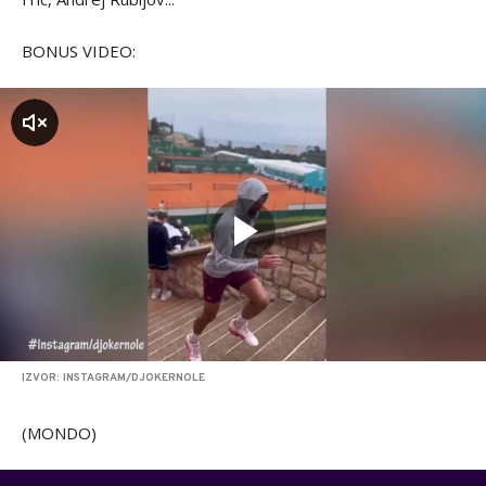
BONUS VIDEO:
zvuk
IZVOR: INSTAGRAM/DJOKERNOLE
(MONDO)