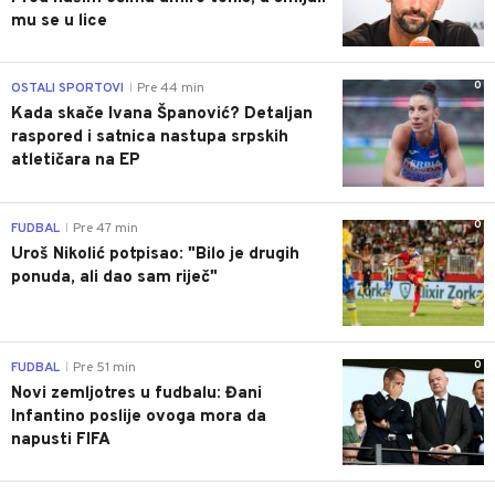
mu se u lice
0
OSTALI SPORTOVI
Pre 44 min
|
Kada skače Ivana Španović? Detaljan
raspored i satnica nastupa srpskih
atletičara na EP
0
FUDBAL
Pre 47 min
|
Uroš Nikolić potpisao: "Bilo je drugih
ponuda, ali dao sam riječ"
0
FUDBAL
Pre 51 min
|
Novi zemljotres u fudbalu: Đani
Infantino poslije ovoga mora da
napusti FIFA