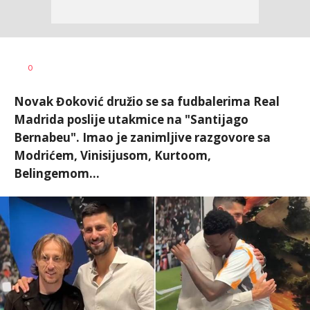
Nebojša
AUTOR
0
Šatara
Novak Đoković družio se sa fudbalerima Real
Madrida poslije utakmice na "Santijago
Bernabeu". Imao je zanimljive razgovore sa
Modrićem, Vinisijusom, Kurtoom,
Belingemom...