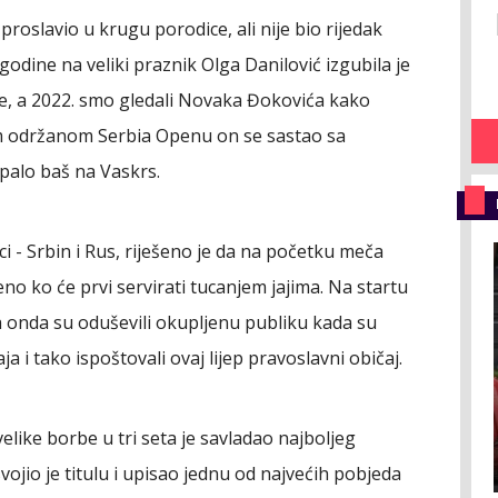
roslavio u krugu porodice, ali nije bio rijedak
odine na veliki praznik Olga Danilović izgubila je
ine, a 2022. smo gledali Novaka Đokovića kako
m održanom Serbia Openu on se sastao sa
e palo baš na Vaskrs.
i - Srbin i Rus, riješeno je da na početku meča
o ko će prvi servirati tucanjem jajima. Na startu
a onda su oduševili okupljenu publiku kada su
ja i tako ispoštovali ovaj lijep pravoslavni običaj.
 velike borbe u tri seta je savladao najboljeg
vojio je titulu i upisao jednu od najvećih pobjeda