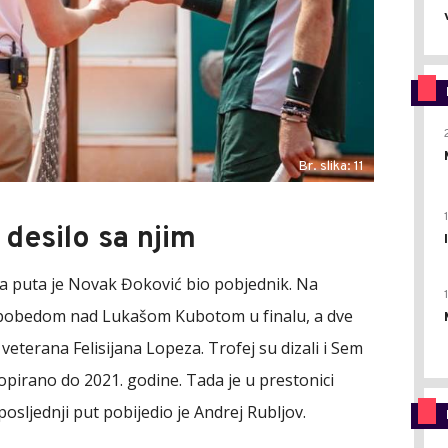
Br. slika: 11
 desilo sa njim
va puta je Novak Đoković bio pobjednik. Na
 pobedom nad Lukašom Kubotom u finalu, a dve
eterana Felisijana Lopeza. Trofej su dizali i Sem
topirano do 2021. godine. Tada je u prestonici
posljednji put pobijedio je Andrej Rubljov.