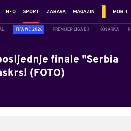
INFO
SPORT
ZABAVA
MAGAZIN
MOBIT
AL
FIFA WC 2026
PREMIJER LIGA BIH
KOŠARKA
R
osljednje finale "Serbia
askrs! (FOTO)