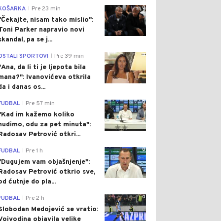
0
KOŠARKA
Pre 23 min
|
"Čekajte, nisam tako mislio":
Toni Parker napravio novi
skandal, pa se j...
0
OSTALI SPORTOVI
Pre 39 min
|
"Ana, da li ti je ljepota bila
mana?": Ivanovićeva otkrila
da i danas os...
0
FUDBAL
Pre 57 min
|
"Kad im kažemo koliko
nudimo, odu za pet minuta":
Radosav Petrović otkri...
0
FUDBAL
Pre 1 h
|
"Dugujem vam objašnjenje":
Radosav Petrović otkrio sve,
od ćutnje do pla...
0
FUDBAL
Pre 2 h
|
Slobodan Medojević se vratio:
Vojvodina objavila velike