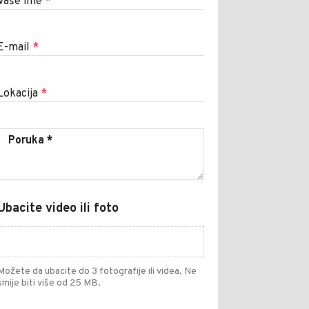
Vaše ime
*
E-mail
*
Lokacija
*
Ubacite video ili foto
Možete da ubacite do 3 fotografije ili videa. Ne
smije biti više od 25 MB.