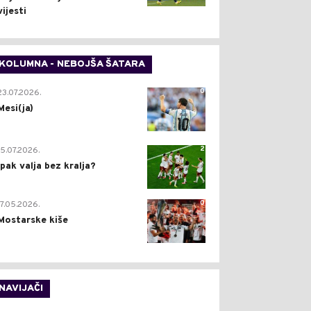
vijesti
KOLUMNA - NEBOJŠA ŠATARA
0
23.07.2026.
Mesi(ja)
2
15.07.2026.
Ipak valja bez kralja?
0
17.05.2026.
Mostarske kiše
NAVIJAČI