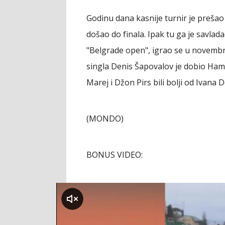
Godinu dana kasnije turnir je prešao
došao do finala. Ipak tu ga je savlad
"Belgrade open", igrao se u novembr
singla Denis Šapovalov je dobio Ham
Marej i Džon Pirs bili bolji od Ivana
(MONDO)
BONUS VIDEO:
klikni za zvuk