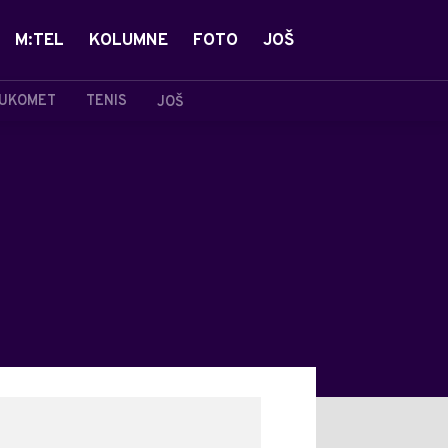
M:TEL
KOLUMNE
FOTO
JOŠ
UKOMET
TENIS
JOŠ