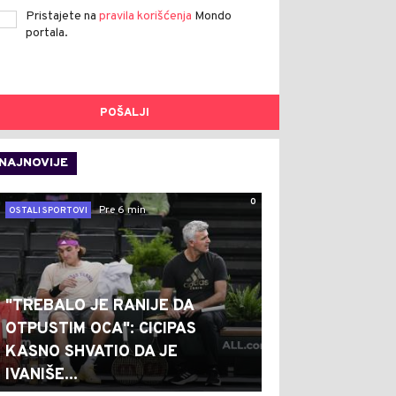
Pristajete na
pravila korišćenja
Mondo
portala.
POŠALJI
NAJNOVIJE
0
Pre 6 min
OSTALI SPORTOVI
"TREBALO JE RANIJE DA
OTPUSTIM OCA": CICIPAS
KASNO SHVATIO DA JE
IVANIŠE...