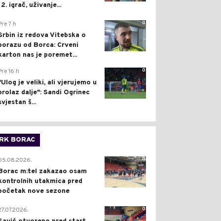
12. igrač, uživanje...
0
Pre 7 h
Srbin iz redova Vitebska o
porazu od Borca: Crveni
karton nas je poremet...
0
Pre 16 h
"Ulog je veliki, ali vjerujemo u
prolaz dalje": Sandi Ogrinec
svjestan š...
RK BORAC
0
05.08.2026.
Borac m:tel zakazao osam
kontrolnih utakmica pred
početak nove sezone
0
27.07.2026.