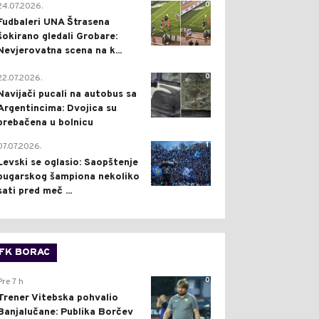
0
24.07.2026.
Fudbaleri UNA Štrasena
šokirano gledali Grobare:
Nevjerovatna scena na k...
0
22.07.2026.
Navijači pucali na autobus sa
Argentincima: Dvojica su
prebačena u bolnicu
1
07.07.2026.
Levski se oglasio: Saopštenje
bugarskog šampiona nekoliko
sati pred meč ...
FK BORAC
0
Pre 7 h
Trener Vitebska pohvalio
Banjalučane: Publika Borčev