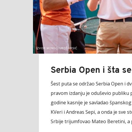
IZVOR: MONDO/UROŠ ARSIĆ
Serbia Open i šta se
Šest puta se održao Serbia Open i d
pravom izdanju je oduševio publiku
godine kasnije je savladao španskog v
KVeri i Andreas Sepi, a onda je sve s
Srbije trijumfovao Mateo Beretini, a 