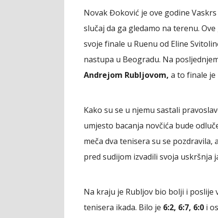
Novak Đoković je ove godine Vaskrs p
slučaj da ga gledamo na terenu. Ove g
svoje finale u Ruenu od Eline Svitol
nastupa u Beogradu. Na posljednje
Andrejom Rubljovom,
a to finale j
Kako su se u njemu sastali pravoslavc
umjesto bacanja novčića bude odlučen
meča dva tenisera su se pozdravila, 
pred sudijom izvadili svoja uskršnja ja
Na kraju je Rubljov bio bolji i poslije
tenisera ikada. Bilo je
6:2, 6:7, 6:0
i os