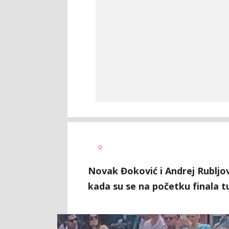
Nebojša
AUTOR
0
Šatara
Novak Đoković i Andrej Rubljov
kada su se na početku finala tu