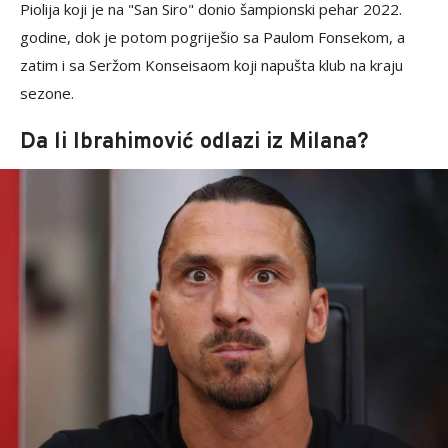
Piolija koji je na "San Siro" donio šampionski pehar 2022.
godine, dok je potom pogriješio sa Paulom Fonsekom, a
zatim i sa Seržom Konseisaom koji napušta klub na kraju
sezone.
Da li Ibrahimović odlazi iz Milana?