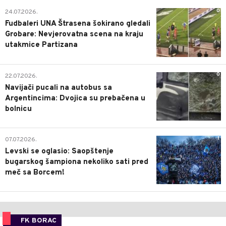
0
24.07.2026.
Fudbaleri UNA Štrasena šokirano gledali
Grobare: Nevjerovatna scena na kraju
utakmice Partizana
0
22.07.2026.
Navijači pucali na autobus sa
Argentincima: Dvojica su prebačena u
bolnicu
1
07.07.2026.
Levski se oglasio: Saopštenje
bugarskog šampiona nekoliko sati pred
meč sa Borcem!
FK BORAC