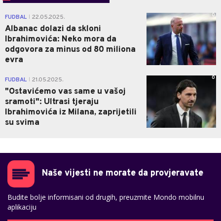
0
FUDBAL
22.05.2025.
|
Albanac dolazi da skloni
Ibrahimovića: Neko mora da
odgovora za minus od 80 miliona
evra
0
FUDBAL
21.05.2025.
|
"Ostavićemo vas same u vašoj
sramoti": Ultrasi tjeraju
Ibrahimovića iz Milana, zaprijetili
su svima
Naše vijesti ne morate da provjeravate
Budite bolje informisani od drugih, preuzmite Mondo mobilnu
aplikaciju