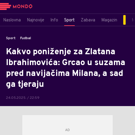
Naslovna
Najnovije
Info
Sport
Zabava
Magazin
M
Sport
Fudbal
Kakvo poniženje za Zlatana
Ibrahimovića: Grcao u suzama
pred navijačima Milana, a sad
ga tjeraju
24.05.2025. / 22:59