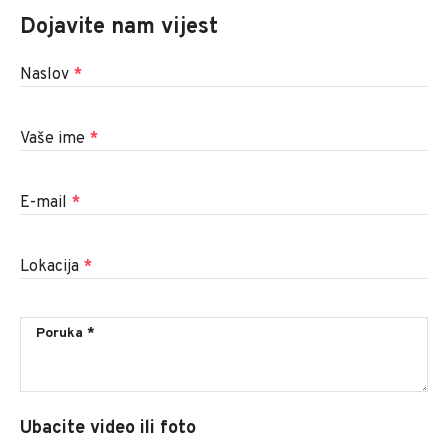
Dojavite nam vijest
Naslov
*
Vaše ime
*
E-mail
*
Lokacija
*
Ubacite video ili foto