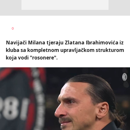
Milutin
AUTOR
0
Vujičić
Navijači Milana tjeraju Zlatana Ibrahimovića iz
kluba sa kompletnom upravljačkom strukturom
koja vodi "rosonere".