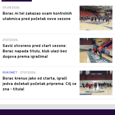
0
05.08.2026.
Borac m:tel zakazao osam kontrolnih
utakmica pred početak nove sezone
0
27.07.2026.
Savić otvoreno pred start sezone:
Borac napada titulu, klub ulazi bez
dugova prema igračima!
0
RUKOMET
27.07.2026.
|
Borac krenuo jako od starta, igrači
jedva dočekali početak priprema: Cilj se
zna - titula!