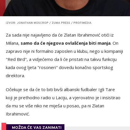
IZVOR: JONATHAN MOSCROP / ZUMA PRESS / PROFIMEDIA
Za sada nije najavljeno da će Zlatan Ibrahimović otići iz
Milana,
samo da će njegova ovlašćenja biti manja
. On
zapravo nije ni formalno zaposlen u klubu, nego u kompaniji
"Red Bird", a vidjećemo da li će pristati na takvu funkciju
kada ovog ljeta "rosoneri" dovedu konačno sportskog
direktora.
Očekuje se da će to biti bivši albanski fudbaler Igli Tare
koji je prethodno radio u Laciju, a vjerovatno je i insistirao
da mu se više niko ne miješa u posao, pa ni Zlatan
Ibrahimović.
MOŽDA ĆE VAS ZANIMATI