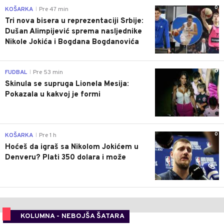
0
KOŠARKA
Pre 47 min
|
Tri nova bisera u reprezentaciji Srbije:
Dušan Alimpijević sprema nasljednike
Nikole Jokića i Bogdana Bogdanovića
0
FUDBAL
Pre 53 min
|
Skinula se supruga Lionela Mesija:
Pokazala u kakvoj je formi
0
KOŠARKA
Pre 1 h
|
Hoćeš da igraš sa Nikolom Jokićem u
Denveru? Plati 350 dolara i može
KOLUMNA - NEBOJŠA ŠATARA