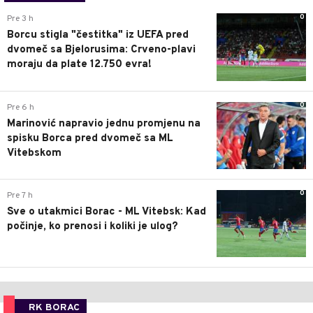
0
Pre 3 h
Borcu stigla "čestitka" iz UEFA pred
dvomeč sa Bjelorusima: Crveno-plavi
moraju da plate 12.750 evra!
0
Pre 6 h
Marinović napravio jednu promjenu na
spisku Borca pred dvomeč sa ML
Vitebskom
0
Pre 7 h
Sve o utakmici Borac - ML Vitebsk: Kad
počinje, ko prenosi i koliki je ulog?
RK BORAC