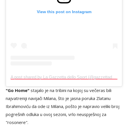
View this post on Instagram
A post shared by La Gazzetta dello Sport (@gazzettadellosport)
"Go Home"
stajalo je na tribini na kojoj su večeras bili
najvatreniji navijači Milana, što je jasna poruka Zlatanu
Ibrahimoviću da ode iz Milana, pošto je napravio veliki broj
pogrešnih odluka u ovoj sezoni, vrlo neuspješnoj za
"rosonere".