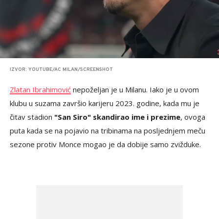
IZVOR: YOUTUBE/AC MILAN/SCREENSHOT
Zlatan Ibrahimović
nepoželjan je u Milanu. Iako je u ovom
klubu u suzama završio karijeru 2023. godine, kada mu je
čitav stadion
"San Siro" skandirao ime i prezime
, ovoga
puta kada se na pojavio na tribinama na posljednjem meču
sezone protiv Monce mogao je da dobije samo zvižduke.