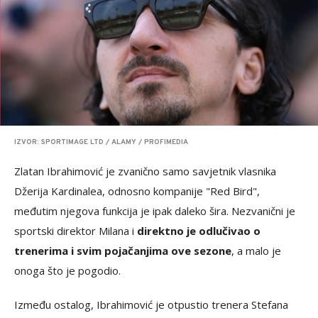
IZVOR: SPORTIMAGE LTD / ALAMY / PROFIMEDIA
Zlatan Ibrahimović je zvanično samo savjetnik vlasnika
Džerija Kardinalea, odnosno kompanije "Red Bird",
međutim njegova funkcija je ipak daleko šira. Nezvanični je
sportski direktor Milana i
direktno je odlučivao o
trenerima i svim pojačanjima ove sezone
, a malo je
onoga što je pogodio.
Između ostalog, Ibrahimović je otpustio trenera Stefana