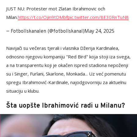
JUST NU: Protester mot Zlatan Ibrahimovic och
Milan.
https://t.co/Ojin9tDMbf
pic.twitter.com/8E30RnTuN8
May 24, 2025
— Fotbollskanalen (@fotbollskanal)
Navijači su večeras tjerali i vlasnika Džerija Kardinalea,
odnosno njegovu kompaniju "Red Bird" koja stoji iza svega,
a na transparentu koji je okačen ispred stadiona nepoženji
su i Singer, Furlani, Skarlone, Monkada... Uz već pomenutu
spregu Ibrahimović-Kardinale, najodgovorniju za aktuelnu
situaciju u klubu.
Šta uopšte Ibrahimović radi u Milanu?