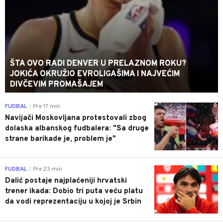
ŠTA OVO RADI DENVER U PRELAZNOM ROKU?
JOKIĆA OKRUŽIO EVROLIGAŠIMA I NAJVEĆIM
DIVČEVIM PROMAŠAJEM
0
FUDBAL
Pre 17 min
|
Navijači Moskovljana protestovali zbog
dolaska albanskog fudbalera: "Sa druge
strane barikade je, problem je"
0
FUDBAL
Pre 23 min
|
Dalić postaje najplaćeniji hrvatski
trener ikada: Dobio tri puta veću platu
da vodi reprezentaciju u kojoj je Srbin