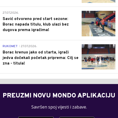
0
27.07.2026.
Savić otvoreno pred start sezone:
Borac napada titulu, klub ulazi bez
dugova prema igračima!
0
RUKOMET
27.07.2026.
|
Borac krenuo jako od starta, igrači
jedva dočekali početak priprema: Cilj se
zna - titula!
PREUZMI NOVU MONDO APLIKACIJU
Savršen spoj vijesti i zabave.