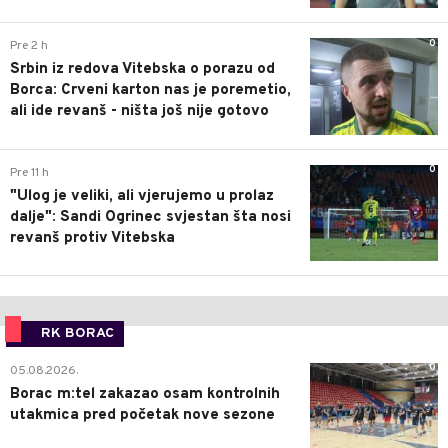
0
Pre 2 h
Srbin iz redova Vitebska o porazu od
Borca: Crveni karton nas je poremetio,
ali ide revanš - ništa još nije gotovo
0
Pre 11 h
"Ulog je veliki, ali vjerujemo u prolaz
dalje": Sandi Ogrinec svjestan šta nosi
revanš protiv Vitebska
RK BORAC
0
05.08.2026.
Borac m:tel zakazao osam kontrolnih
utakmica pred početak nove sezone