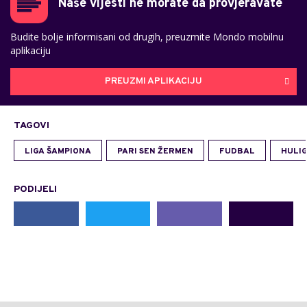
Naše vijesti ne morate da provjeravate
Budite bolje informisani od drugih, preuzmite Mondo mobilnu
aplikaciju
PREUZMI APLIKACIJU
TAGOVI
LIGA ŠAMPIONA
PARI SEN ŽERMEN
FUDBAL
HULIG
PODIJELI