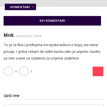
KOMENTARI
1
SVI KOMENTARI
Mnk
01.06.2025. / 10:19
To je ta fina i prefinjena evropska kultura o kojoj oni nama
pricaju. I jedva cekam da vidim kaznu (ako je uopste i bude)
za one scene sa stadiona za vrijeme utakmice.
1
1
Upiši ime