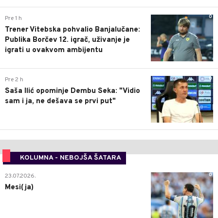
0
Pre 1 h
Trener Vitebska pohvalio Banjalučane:
Publika Borčev 12. igrač, uživanje je
igrati u ovakvom ambijentu
0
Pre 2 h
Saša Ilić opominje Dembu Seka: "Vidio
sam i ja, ne dešava se prvi put"
KOLUMNA - NEBOJŠA ŠATARA
0
23.07.2026.
Mesi(ja)