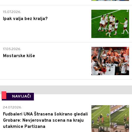
2
15.07.2026.
Ipak valja bez kralja?
0
17.05.2026.
Mostarske kiše
NAVIJAČI
0
24.07.2026.
Fudbaleri UNA Štrasena šokirano gledali
Grobare: Nevjerovatna scena na kraju
utakmice Partizana