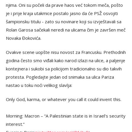
njima. Oni su počeli da prave haos već tokom meča, pošto
je i prije kraja utakmice postalo jasno da će PSŽ osvojiti
šampionsku titulu - zato su novinare koji su izvještavali sa
Rolan Garosa sačekali neredi na ulicama čim je završen meč
Novaka Đokovića.
Ovakve scene uopšte nisu novost za Francusku. Prethodnih
godina često smo viđali kako narod izlazi na ulice, a paljenje
kontejnera i sukobi sa policijom tradicionalno su dio takvih
protesta. Pogledajte jedan od snimaka sa ulica Pariza
nastao u toku noći velikog slavlja:
Only God, karma, or whatever you call it could invent this.
Morning: Macron – “A Palestinian state is in Israel’s security
interest.”