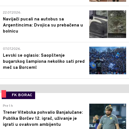
0
22.07.2026.
Navijači pucali na autobus sa
Argentincima: Dvojica su prebačena u
bolnicu
1
07.07.2026.
Levski se oglasio: Saopštenje
bugarskog šampiona nekoliko sati pred
meč sa Borcem!
FK BORAC
0
Pre 1 h
Trener Vitebska pohvalio Banjalučane:
Publika Borčev 12. igrač, uživanje je
igrati u ovakvom ambijentu