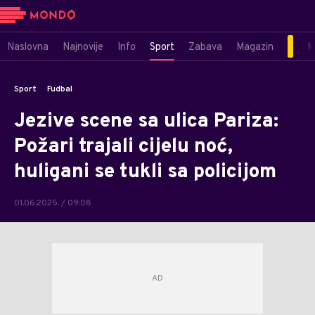
Naslovna
Najnovije
Info
Sport
Zabava
Magazin
M
Sport
Fudbal
Jezive scene sa ulica Pariza:
Požari trajali cijelu noć,
huligani se tukli sa policijom
01.06.2025. / 09:08