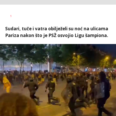
Nebojša
AUTOR
1
Šatara
Sudari, tuče i vatra obilježeli su noć na ulicama
Pariza nakon što je PSŽ osvojio Ligu šampiona.